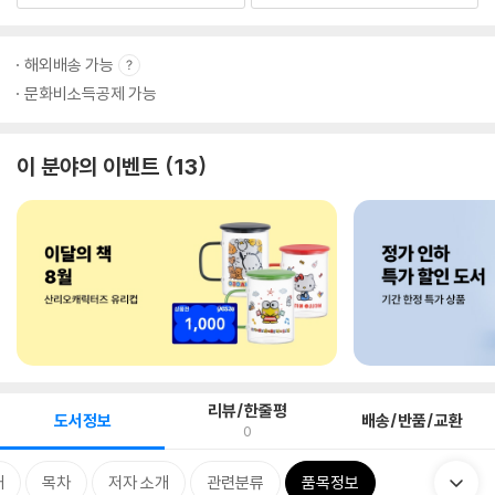
해외배송 가능
문화비소득공제 가능
이 분야의 이벤트
13
리뷰/한줄평
도서정보
배송/반품/교환
0
개
목차
저자 소개
관련분류
품목정보