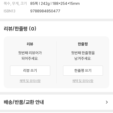
쪽수, 무게, 크기
85쪽 | 242g | 188*254*15mm
ISBN13
9788984850477
리뷰/한줄평
0
리뷰
한줄평
첫번째 리뷰어가
첫번째 한줄평을
되어주세요.
남겨주세요.
리뷰 쓰기
한줄평 쓰기
혜택 및 유의사항
혜택 및 유의사항
배송/반품/교환 안내