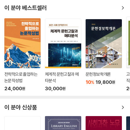
이 분야 베스트셀러
전략적으로 졸업하는
체계적 문헌고찰과 메
문헌정보학개론
고
논문작성법
타분석
직
10
19,800
%
원
24,000
30,000
2
원
원
이 분야 신상품