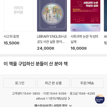
사고와 표현
LIBRARY ENGLISH 공
사회과학 논문 작성의
A
공도서관 실용 영어회
실제
15,500
1
원
화
24,000
16,000
원
원
이 책을 구입하신 분들이 산 분야 책
로그인
최근 본 상품
주문/배송
고객센터 1544-3800
티켓 1544-6399
중고샵 1566-4295
eBook 1:1문의/채팅상담
예스이십사(주) 사업자 정보