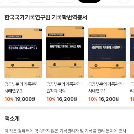
한국국가기록연구원 기록학번역총서
공공부문의 기록관리 :
공공부문의 기록관리 :
공공부문의 기록관리 :
공
사례연구 2
원칙과 맥락
사례연구 1
리
10
19,800
10
16,200
10
16,200
1
%
%
%
원
원
원
책소개
이 책은 컴퓨터에 익숙하지 않은 기록관리자 및 기록물 관리 분야에 종사