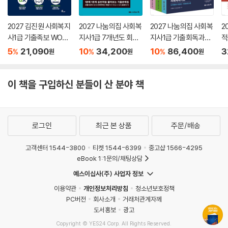
2027 김진원 사회복지
2027 나눔의집 사회복
2027 나눔의집 사회복
2
사1급 기출족보 WORK
지사1급 7개년도 회차
지사1급 기출회독과정
적
BOOK OX·빵꾸체크
별 기출문제집
세트
5
21,090
10
34,200
10
86,400
3
%
%
%
원
원
원
이 책을 구입하신 분들이 산 분야 책
로그인
최근 본 상품
주문/배송
고객센터 1544-3800
티켓 1544-6399
중고샵 1566-4295
eBook 1:1문의/채팅상담
예스이십사(주) 사업자 정보
이용약관
개인정보처리방침
청소년보호정책
PC버전
회사소개
거래처관계자께
도서홍보
광고
Copyright © YES24 Corp. All Rights Reserved.