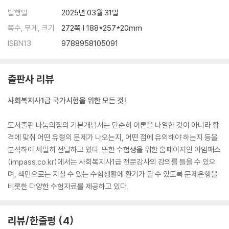
발행일
2025년 03월 31일
쪽수, 무게, 크기
272쪽 | 188*257*20mm
ISBN13
9788958105091
출판사 리뷰
사회복지사1급 국가시험을 위한 모든 것!
도서출판 나눔의집의 기본개념서는 단순히 이론을 나열한 것이 아니라 합
격에 맞춰 어떤 유형의 문제가 나오는지, 어떤 점에 유의해야 하는지 등을
분석하여 세밀히 전달하고 있다. 또한 수험생을 위한 홈페이지인 아임패스
(impass.co.kr)에서는 사회복지사1급 전문강사의 강의를 들을 수 있으
며, 책만으로는 지칠 수 있는 수험생활에 환기가 될 수 있도록 문제은행을
비롯한 다양한 수험자료를 제공하고 있다.
리뷰/한줄평
4