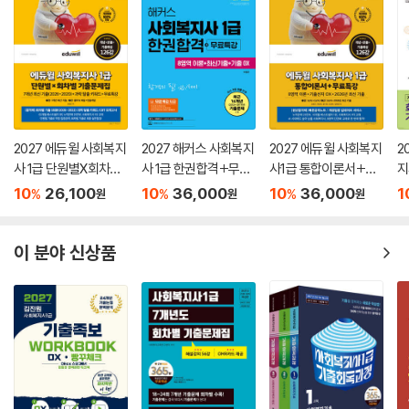
2027 에듀윌 사회복지
2027 해커스 사회복지
2027 에듀윌 사회복지
2
사 1급 단원별X회차별
사 1급 한권합격+무료
사1급 통합이론서+무
지
기출문제집+무료특강
특강 (8영역 이론+최
료특강
회
10
26,100
10
36,000
10
36,000
1
%
%
%
원
원
원
신기출+기출 OX)
집
이 분야 신상품