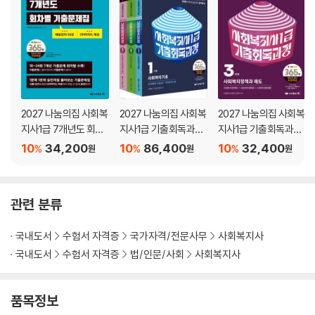
2027 나눔의집 사회복
2027 나눔의집 사회복
2027 나눔의집 사회복
지사1급 7개년도 회차
지사1급 기출회독과정
지사1급 기출회독과정
별 기출문제집
세트
3과목 사회복지정책과
10
34,200
10
86,400
10
32,400
%
%
%
원
원
원
제도
관련 분류
국내도서
수험서 자격증
국가자격/전문사무
사회복지사
국내도서
수험서 자격증
법/인문/사회
사회복지사
품목정보