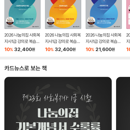
2026 나눔의집 사회복
2026 나눔의집 사회복
2026 나눔의집 사회복
2
지사1급 강의로 복습하
지사1급 강의로 복습하
지사1급 강의로 복습하
지
는 기출회독 3과목 사
는 기출회독 2과목 사
는 기출회독 1과목 사회
별
10
32,400
10
32,400
10
21,600
1
%
%
%
원
원
원
회복지정책과 제도
회복지실천
복지기초
카드뉴스로 보는 책