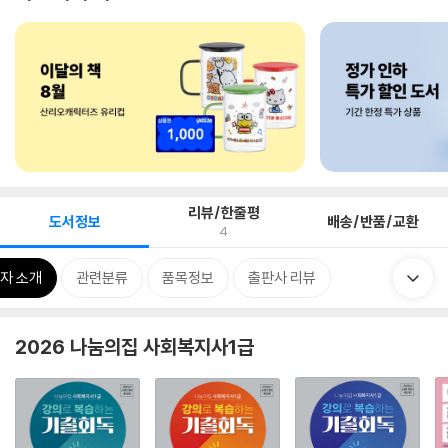
리뷰/한줄평
도서정보
배송/반품/교환
4
자 소개
관련분류
품목정보
출판사 리뷰
2026 나눔의집 사회복지사1급