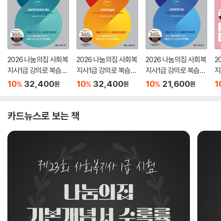
2026 나눔의집 사회복
2026 나눔의집 사회복
2026 나눔의집 사회복
2
지사1급 강의로 복습하
지사1급 강의로 복습하
지사1급 강의로 복습하
지
는 기출회독 3과목 사
는 기출회독 2과목 사
는 기출회독 1과목 사회
별
10
32,400
10
32,400
10
21,600
1
%
%
%
원
원
원
회복지정책과 제도
회복지실천
복지기초
카드뉴스로 보는 책