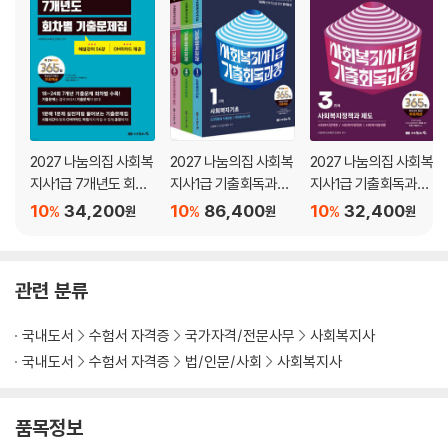
2027 나눔의집 사회복
2027 나눔의집 사회복
2027 나눔의집 사회복
지사1급 7개년도 회차
지사1급 기출회독과정
지사1급 기출회독과정
별 기출문제집
세트
3과목 사회복지정책과
10
34,200
10
86,400
10
32,400
%
%
%
원
원
원
제도
관련 분류
국내도서
수험서 자격증
국가자격/전문사무
사회복지사
국내도서
수험서 자격증
법/인문/사회
사회복지사
품목정보