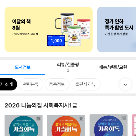
리뷰/한줄평
도서정보
배송/반품/교환
2
자 소개
관련분류
품목정보
출판사 리뷰
2026 나눔의집 사회복지사1급