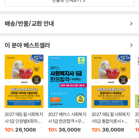
한줄평 전체보기
배송/반품/교환 안내
이 분야 베스트셀러
2027 에듀윌 사회복지
2027 해커스 사회복지
2027 에듀윌 사회복지
2
사 1급 단원별X회차별
사 1급 한권합격+무료
사1급 통합이론서+무
지
기출문제집+무료특강
특강 (8영역 이론+최
료특강
회
10
26,100
10
36,000
10
36,000
1
%
%
%
원
원
원
신기출+기출 OX)
집