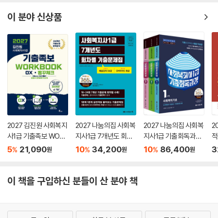
이 분야 신상품
2027 김진원 사회복지
2027 나눔의집 사회복
2027 나눔의집 사회복
2
사1급 기출족보 WORK
지사1급 7개년도 회차
지사1급 기출회독과정
적
BOOK OX·빵꾸체크
별 기출문제집
세트
5
21,090
10
34,200
10
86,400
3
%
%
%
원
원
원
이 책을 구입하신 분들이 산 분야 책