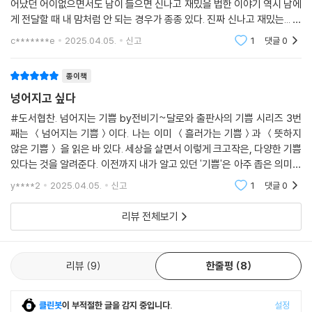
균형 속에서 새로운 리듬과 조형이 만들어진다. 이렇듯 넘어져야만 비로소
어났던 어이없으면서도 남이 들으면 신나고 재밌을 법한 이야기 역시 남에
느낄 수 있는 기쁨이 있다.
게 전달할 때 내 맘처럼 안 되는 경우가 종종 있다. 진짜 신나고 재밌는... 웃
음 빵빵 터질 거란 확신이 있었는데... 그놈의 전달력... 인류가 누적해 온 지
c*******e
2025.04.05.
신고
1
댓글
0
식과 정보
종이책
넝어지고 싶다
#도서협찬. 넘어지는 기쁨 by전비기~달로와 출판사의 기쁨 시리즈 3번
째는 ＜넘어지는 기쁨＞이다. 나는 이미 ＜흘러가는 기쁨＞과 ＜뜻하지
않은 기쁨＞ 을 읽은 바 있다. 세상을 살면서 이렇게 크고작은, 다양한 기쁨
있다는 것을 알려준다. 이전까지 내가 알고 있던 '기쁨'은 아주 좁은 의미의
기쁨이었다는 것을 이 시리즈를 접하면서 느끼는 중이다. 이번 작품 ＜넘
y****2
2025.04.05.
신고
1
댓글
0
어지는 기쁨＞ 도
리뷰 전체보기
리뷰
9
한줄평
8
클린봇
이 부적절한 글을 감지 중입니다.
설정