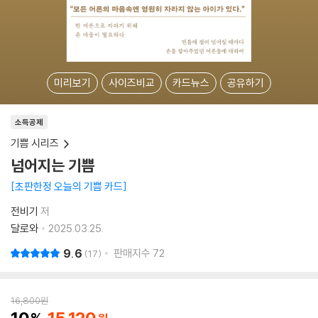
미리보기
사이즈비교
카드뉴스
공유하기
소득공제
기쁨 시리즈
넘어지는 기쁨
초판한정 오늘의 기쁨 카드
전비기
저
달로와
2025.03.25.
9.6
판매지수
72
17
16,800
원