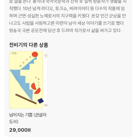
말을 하지 그랬어
로 글을 쓴다. 홍익대 국어국문학과 진학 후 일찍 방송작가 생활을 시
물속의 나이테
작했다. 10년 넘게 라디오, 토크쇼, 버라이어티 등 다수의 작품에 임
하품
하며 근면·성실한 노예로서의 지구력을 키웠다. 온갖 인간 군상을 만
오, 해
나고도 사람을 사랑하고픈 미련이 남아 세상 이야기를 쓰기로 했다.
친구가 될 확률
방송국 극본 공모전에 당선 후 드라마 작가로서 삶을 써가고 있다.
솔
있었다
전비기
의 다른 상품
잔돈
사불상
항해를 위한 증거
굴렁쇠와 다람쥐
넘어지는 기쁨 (큰글자
도서)
29,000
원