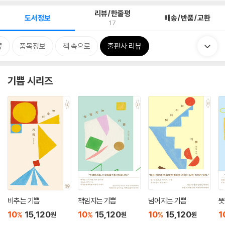
리뷰/한줄평
도서정보
배송/반품/교환
17
류
품목정보
책 속으로
출판사 리뷰
기쁨 시리즈
비추는 기쁨
책임지는 기쁨
넘어지는 기쁨
뜻
10
15,120
10
15,120
10
15,120
1
%
%
%
원
원
원