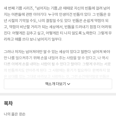
세 번째 기쁨 시리즈, 『넘어지는 기쁨』은 때때로 자신의 빈틈에 걸려 넘어
지는 어른들에 관한 이야기다. 누구의 인생이건 빈틈이 있다. 그 빈틈은 유
년 시절의 기억일 수도, 나의 결핍일 수도 있다. 빈틈은 손쉽게 약점이 되
고, 약점이 비난할 거리가 되는 세상에서, 빈틈을 드러내기 점점 더 어려워
진다. 어떻게든 감추고 싶고, 어떻게든 티 나지 않도록 노력한다. 그렇게 무
리하고 애를 쓰다 보니 넘어지기 일쑤다.
그러나 저자는 넘어져야만 알 수 있는 세상이 있다고 말한다. 넘어져 봐야
만 나를 일으켜주기 위해 손을 내밀어 주는 사람을 알 수 있다고, 나 역시
다른 이에게 손을 내미는 사람이 될 수 있다고 말이다. 그렇게 우리는 서로
의 빈틈까지도 안아주게 된다. 그 사랑에는 용기가 필요하다. 완벽하지 않
은 상대를 있는 그대로 바라보고 사랑하는 것, 그런 순간에야말로 빈틈은
‘완전함’을 대신하는 말이 된다. 빈틈에 걸려 넘어져야 비로소, 빈틈은 더
책소개 더보기
이상 숨겨야만 하는 슬픔이 되지 않는다. 서로의 빈틈에 걸려 넘어지는 기
쁨에 관한 에세이.
목차
나의 옳은 왼손