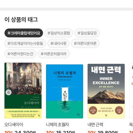
이 상품의 태그
#크레마클럽에있어요
#일상의소중함
#일상을담은
#다르게살아가는사람들
#내리사랑
#어른다운어른
#어른이된다는건
#어른은처음이라
오디세이아
니체의 초월자
내면 근력
독
10
24,300
10
15,210
10
19,800
1
%
%
%
원
원
원