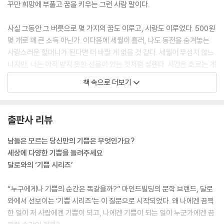
꾸만 희망에 부풀고 꿈을 키우는 그런 사람 말이다.
사실 그동안 그 버릇으로 몇 가지의 꿈도 이루고, 사랑도 이루었다. 500원
몇 개로 꽤 큰 소득 아닌가. 이다음에 세월이 흘러, 나도 동전을 숨겨놓는
사랑스러운 할머니가 된다면 더 바랄 게 없을 것 같다. 세월이 무섭지 않느
냐지만, 나는 아직 받지 못한 선물이 있는 것처럼 설렌다. 시간은 흐르는 게
아니라, 쌓이는 쪽에 가까운 거니까 말이다. 하늘 위로 한가득 떨어지는 별
책 속으로 더보기
똥별처럼, 머리 위로 쏟아지는 것. 개중엔 따끔한 부스러기도 있겠지만, 분
명히 반짝이는 것 말이다.
--- 「구멍 난 코트」 중에서
출판사 리뷰
그러나 불안은 어때. 불안은 늘 계획적이고 구체적이고 치밀하다. 언제나
남들은 모르는 당신만의 기쁨은 무엇인가요?
내 곁에 숨어 있다가 등장한다. 하던 것도 멈추고 내 몸에 찰싹 붙어서는 다
세상에 다양한 기쁨을 들려주세요
양한 불행의 경우의 수를 읊어대지. 그러니 늘 불행이, 불안이 이겼다. 치밀
달로와의 ‘기쁨 시리즈’
하게 그려내는 불안은 한껏 무게를 가지고 나를 현실로 내려놓는다. 그래.
그럼 희망도 좀 구체적으로 그려보면 어때. 아무리 작은 거라도 바짝 모으
“누구에게나 기쁨의 순간은 똑같을까?” 마인드빌딩의 문학 브랜드, 달로
면 불안감을 이길 만큼 무거워지지 않을까.
와에서 선보이는 ‘기쁨 시리즈’는 이 질문으로 시작되었다. 왜 나에겐 끔찍
--- 「땅굴」 중에서
한 일이 저 사람에겐 기쁨이 되고, 나에겐 기쁨이 되는 일이 누군가에겐 끔