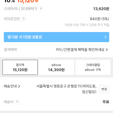
10
15,120
크레마머니 최대혜택가
13,620원
YES포인트
840원 (5%)
5만원 이상 구매 시 2천원 추가 적립
앱 다운 시 1천원 상품권
결제혜택
카드/간편결제 혜택을 확인하세요
종이책
eBook
크레마클럽
15,120
원
14,300
원
eBook 구독
배송안내
서울특별시 영등포구 은행로 11(여의도동,
변경
일신빌딩)
배송비
무료