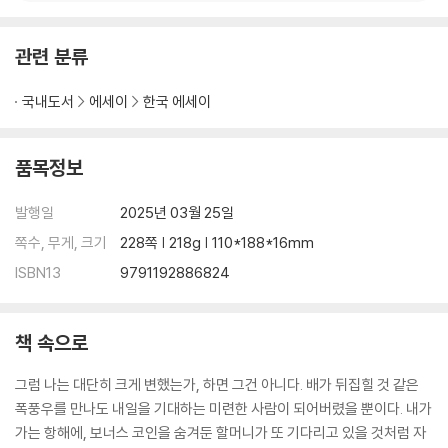
관련 분류
국내도서
에세이
한국 에세이
품목정보
발행일
2025년 03월 25일
쪽수, 무게, 크기
228쪽 | 218g | 110*188*16mm
ISBN13
9791192886824
책 속으로
그럼 나는 대단히 크게 변했는가, 하면 그건 아니다. 배가 뒤집힐 것 같은
폭풍우를 만나도 내일을 기대하는 미련한 사람이 되어버렸을 뿐이다. 내가
가는 항해에, 보너스 코인을 숨겨둔 할머니가 또 기다리고 있을 것처럼 자