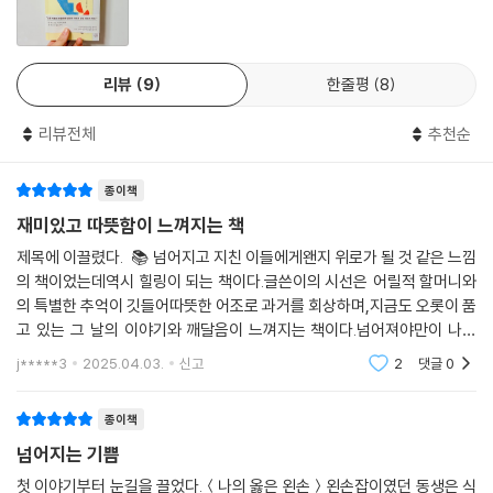
으면 얼마나 좋았을까.
나의 빈틈을 인정하지 못하면 누구도 사랑할 수 없다. 나를 사랑하는 사람
이 수천 명이라고 하더라도, 나를 원망하느라 누구도 마주하지 못한다. 마
그러니까 택시 기사님은 틀렸다. 단점은 아무런 힘이 없다. 스스로 걸어 나
음 안의 어린아이는 그렇게 끊임없이 다치고, 우리는 ‘어른’이 되지 못하는
갈 줄을 모른다. 꺼내어 봤자, 더 오래 머물 뿐이다.
리뷰
9
한줄평
8
것만 같다.
--- 「손맛 없는 할머니」 중에서
리뷰전체
추천순
“그런 용기가 결국은 난파선이 되는 서로를 도와주는 거겠지.”
종이책
저자는 어린아이였던 자신이 어떻게 어른으로 자랄 수 있었는지 떠올려본
다. 한 아이를 키우기 위해 온 마을이 필요한 것처럼, 더디고 느리고 서툰
재미있고 따뜻함이 느껴지는 책
자신을 위해 기다려 주고, 함께해 주고, 손 내밀어 준 누군가가 있었기에 가
제목에 이끌렸다. 📚 넘어지고 지친 이들에게왠지 위로가 될 것 같은 느낌
능했다. 아이는 자라 ‘어른’이 되는 것이 아니다. 아이는 자라 그저 ‘내’가 될
의 책이었는데역시 힐링이 되는 책이다.글쓴이의 시선은 어릴적 할머니와
뿐이다. 진짜 어른이 되기 위해서, 우리는 손을 잡아주고 이끌어주고 일으
의 특별한 추억이 깃들어따뜻한 어조로 과거를 회상하며,지금도 오롯이 품
켜주는, 서로가 필요하다. 그들은 빈틈을 비난하기 위해 온 것이 아니라, 빈
고 있는 그 날의 이야기와 깨달음이 느껴지는 책이다.넘어져야만이 나의
틈에 걸려 넘어진 나를 일으켜주기 위해 온 것이다. 이렇듯 ‘어른’이 되기
흠과 만나 오히려 당당해진다는 것.타인에게서 가리려만 했던 나의 틈은사
j*****3
2025.04.03.
신고
2
댓글
0
라지지도, 또
위해서도, 온 마을이 필요하다.
종이책
누군가에게 손을 내민다는 것, 그 손을 잡고 일어난다는 것은 용기가 필요
넘어지는 기쁨
한 일이다. 내미는 쪽이건 잡는 쪽이건, 상대가 내 손을 뿌리치지 않을 거라
는 믿음이 있어야 하기 때문이다. 믿음과 용기를 경험해 본 사람은 넘어진
첫 이야기부터 눈길을 끌었다.＜나의 옳은 왼손＞왼손잡이였던 동생은 식