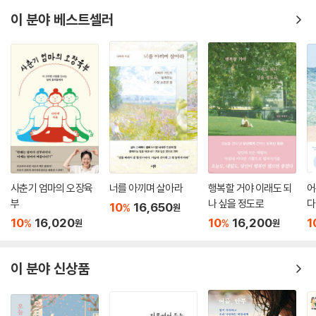
이 분야 베스트셀러
사춘기 엄마의 오장육
너를 아끼며 살아라
행복할 거야 이래도 되
어
부
나 싶을 정도로
다
10
16,650
%
원
10
16,020
10
16,200
1
%
%
원
원
이 분야 신상품