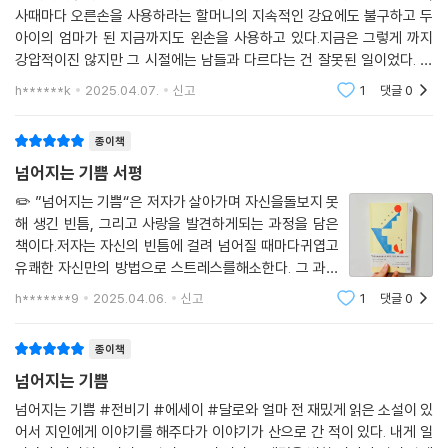
사때마다 오른손을 사용하라는 할머니의 지속적인 강요에도 불구하고 두
누군가를 위해 손을 내밀 수 있다. 상대의 빈틈을 있는 그대로 받아주고 믿
아이의 엄마가 된 지금까지도 왼손을 사용하고 있다.지금은 그렇게 까지
어주는 것, 날 믿어주는 상대의 손을 잡고 넘어지더라도 다시 일어나는 힘
강압적이진 않지만 그 시절에는 남들과 다르다는 건 잘못된 일이었다. 나
을 기르는 일이 필요하다. 그러나 이 모든 일은 가족이라고, 가까운 친구라
의 동생과 똑같은 고충을 겪었던 왼손잡이 저자는 이렇게 말한다.나에겐
고 쉽게 알아서 되지 않는다. 힘을 내고 용기를 내는 일은 어쩌면 서로를 위
h******k
2025.04.07.
신고
1
댓글
0
이쪽이 옳은 쪽이고,
해 노력하는 일에 가까울지 모르겠다. 어쩌면 애를 쓰는 것처럼 보일 수도
있는 그 마음이, 사랑인 것이다.
종이책
넘어지는 기쁨 서평
넘어져야만 알 수 있는 세계
✏️ ”넘어지는 기쁨“은 저자가 살아가며 자신을돌보지 못
해 생긴 빈틈, 그리고 사랑을 발견하게되는 과정을 담은
우리는 인생을 살며 자주 넘어진다. 넘어질 때마다 아프고 창피할 것이다.
책이다.저자는 자신의 빈틈에 걸려 넘어질 때마다귀엽고
그렇지만 넘어지면서 우리는 서로의 빈틈까지도 안아주게 된다. 그런 순간
유쾌한 자신만의 방법으로 스트레스를해소한다. 그 과정
에야말로 빈틈은 ‘완전함’을 대신하는 말이 된다. 걸려 넘어져야 비로소, 빈
에서 다른 이들과 사랑으로연결되는 경험을 하며 자신만
h*******9
2025.04.06.
신고
1
댓글
0
틈은 더 이상 숨겨야만 하는 슬픔이 되지 않는다. 저자가 전하는 ‘넘어져야
의 기쁨을 발견한다.나도 나의 빈틈을 받아들이고 그로 인
만 알 수 있는 세계’로 당신을 초대한다.
해 찾아오는사소한 기쁨을 하나하나 느낄
종이책
디자이너의 말
넘어지는 기쁨
넘어지는 기쁨 #전비기 #에세이 #달로와 얼마 전 재밌게 읽은 소설이 있
계단을 오르내리다 넘어지는 순간, 원은 조각난 것처럼 보인다. 그러나 불
어서 지인에게 이야기를 해주다가 이야기가 산으로 간 적이 있다. 내게 일