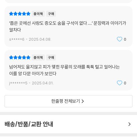
종이책
구매
‘좁은 곳에선 사랑도 증오도 숨을 구석이 없다.…‘ 문장력과 이야기가
알차다
s*****6
2025.04.08.
0
종이책
구매
넘어져도 울지않고 피가 맺힌 무릎의 모래를 툭툭 털고 일어나는
이를 앙 다문 아이가 보인다
j*******5
2025.04.01.
0
한줄평 전체보기
배송/반품/교환 안내