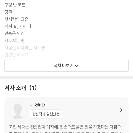
구멍 난 코트
땅굴
첫사랑의 교훈
가짜 꿀, 가짜 나
연습용 인간
사라지는 땅
지름길 마다하는 지각생
안녕만 하세요
살려는 자, 귀여워'하'라
목차 더보기
미운 놈 딸기 하나
특선 모둠회
고추였던 것
저자 소개
1
마이웨이코어
피어싱
새해
저
전비기
손맛 없는 할머니
관심작가 알림신청
쥬단학을 모르세요?
홈스테이 그랜마, 그랜마 스테이 홈
고집 세다는 왼손잡이 여자애. 왼손으로 옳은 일을 하겠다는 다짐으