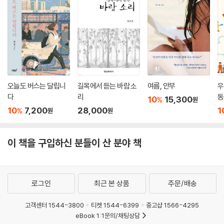
오늘도 버스는 달립니
길목에서 듣는 바람 소
여름, 안부
우
다
리
동
10
15,300
%
원
10
7,200
28,000
1
%
원
원
이 책을 구입하신 분들이 산 분야 책
로그인
최근 본 상품
주문/배송
고객센터 1544-3800
티켓 1544-6399
중고샵 1566-4295
eBook 1:1문의/채팅상담