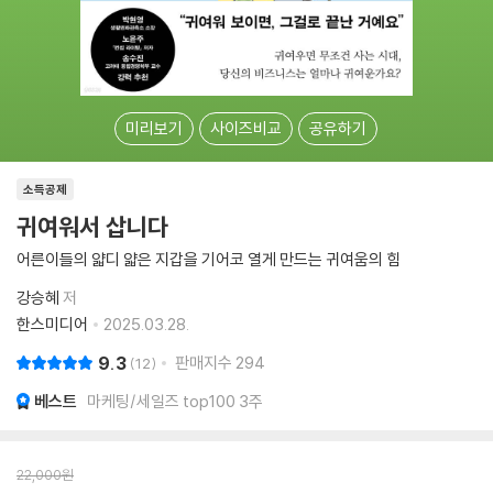
미리보기
사이즈비교
공유하기
소득공제
귀여워서 삽니다
어른이들의 얇디 얇은 지갑을 기어코 열게 만드는 귀여움의 힘
강승혜
저
한스미디어
2025.03.28.
9.3
판매지수
294
12
베스트
마케팅/세일즈 top100 3주
22,000
원