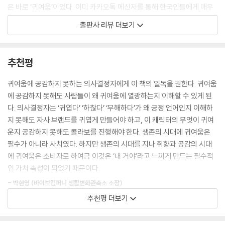
은 바로 ‘귀여움’이었다. 이미 카카오톡 메신저를 통해 한국인들에게 매우
먼작귀가 건드리는 건 ‘현대인의 애환’이라는 보편적 공감대다. 어떤 일에
익숙하면서도 귀염성도 있었던 카카오 프렌즈 체크카드가 영업의 일등공
출판사 리뷰 더보기
든 그 일을 잘 아는 사람 혹은 겪어본 사람만이 깊이 공감하는 애환이 존재
신 역할을 톡톡히 해낸 것이다. ‘혜택이 더 좋은 것도 아니고 금리가 유리한
한다. 애환의 묘사는 디테일할수록 좋다. 아는 사람들끼리만 서로 마주 보
것도 아닌데 대체 왜….’ 이렇게 생각하며 머리를 싸맸을 당시의 경쟁자들
며 빙그레 웃을 수 있는 거니까. ‘나도 그래’라는 공감, ‘역시 나만 그런 게
역시 지금쯤은 이해하고 있을 것이다. 소비자에게 ‘귀여움’이 얼마나 중요
추천평
아니었어’라는 깊은 안도감, 거기에 자신의 약한 부분 혹은 속으로만 간직
한 소비 가치인지를. 이 책 『귀여워서 삽니다』에서 지은이는 광고회사가
하던 생각들을 솔직하게 드러내고, 회사나 사회에서 상대적 약자로 경험하
대규모로 수집한 거시적인 데이터와 함께 KOBACO(한국방송광고진흥공
귀여움에 공감하지 못하는 의사결정자에게 이 책의 일독을 권한다. 귀여움
게 되는 말 못할 고충들을 유쾌하게 꼬집어줄 때의 후련함. 콘텐츠나 캐릭
사)에서의 강의로 자신이 직접 만난 예비 광고인들의 목소리를 모은 미시
에 공감하지 못해도 사람들이 왜 귀여움에 열광하는지 이해할 수 있게 된
터의 힘을 빌려 메시지를 발신하거나 공유하거나 유머로 승화하면서 고용
적인 데이터를 모두 종합하여 현재 한국의 소비자들, 특히 2030 젊은 세
다. 의사결정자는 ‘귀엽다’ ‘하찮다’ ‘무해하다’가 왜 긍정 언어인지 이해하
된 자, 약한 자, 하찮은 자들끼리의 공감대, 연대감, 동류의식이 발생한다.
대에게 귀여움이 얼마나 큰 소비적 효용성인지를 보여준다.
지 못해도 자사 브랜드를 귀엽게 만들어야 하고, 이 캐릭터의 무엇이 귀여
--- pp.194-195, 「3장. 귀여움의 맥: 우리가 그동안 귀여워해온 것들 -
운지 공감하지 못해도 콜라보를 진행해야 한다. 생존의 시대에 귀여움은
‘먼작귀(치이카와)’: 하찮아서 사랑스러운 것들」중에서
푸바오부터 K-POP 스타의 명품 가방에 달린 키링까지
필수가 아니라 사치였다. 하지만 생존의 시대를 지나 취향과 공감의 시대
귀여움은 어떻게 우리를 사로잡고 지갑을 열게 만드는 걸까
에 귀여움은 소비자로 하여금 이것은 ‘내 거야’라고 느끼게 만드는 필수적
다만 ‘귀엽다’는 원래 위에서 아래로 가련하고 어여쁘기 여기는 ‘내리사
인 가치 속성이 되었기 때문이다.
랑’의 의미가 담긴 말이었으나 시간이 흐름에 따라 권위가 소멸하는 방향
이 책 『귀여워서 삽니다』는 귀여움과 관련해 최근까지 가장 큰 주목을 이
으로 사회가 발전하면서 그런 의미가 다소 약해지고 있는 건 사실이다. 위
- 박현영 (바이브컴퍼니 생활변화관측소 소장)
끌었던 삼성 에버랜드의 판다 가족 이야기부터 시작한다. 그 어렵다는 판
에서 아래를 향하는 마음에서 상하 관계, 위계에 따른 관계를 빼고 나면, 작
추천평 더보기
다의 자연 번식에 성공해 귀하게 태어나 아낌없는 사랑을 받다가 중국으로
고 어리고 약하고 무지하거나 심지어 하찮은 것들에 대해 사랑스럽고 따뜻
솔직히 요즘 저게 왜 유행인지 잘 모르겠는 마케터, 팀원들이 콧소리를 내
돌아간 ‘푸공주’ 푸바오는 에버랜드는 물론이고 모기업 삼성의 마스코트이
하고 평화로운 감정을 느끼며, 도리어 돌봐주고 싶다거나 뭔가를 내주고
며 좋아하는 아이디어를 들으며 조용히 마른 침을 삼키는 팀장님, 공감력
자 효자 상품 역할을 톡톡히 해냈다. 푸바오 이외에도 한류 스타들의 명품