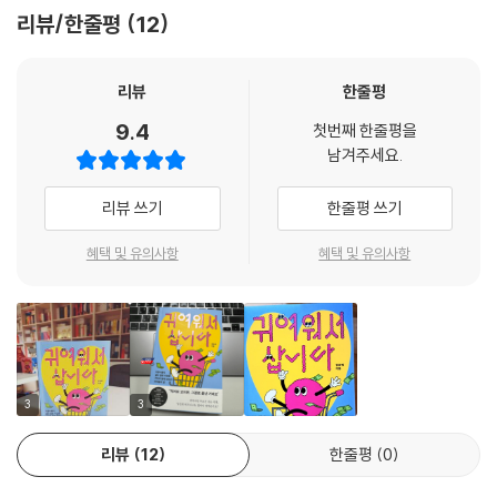
싶다는 마음만이 남게 된다.
이 부족해 놀림 받는 T자형 인재, 조카 선물 고르기에 번번이 실패하는 고
리뷰/한줄평
12
가방에 안 어울리는 듯 어울리게 달린 귀여운 키링들, 유통가를 휩쓸고 있
--- pp.225-226, 「4장. 귀여움의 뜻: 귀여움의 언어, 의미, 연원 그리고
모나 이모, 삼촌. 전부 내 이야기다. 하지만 이 책을 읽고 나에게 죄가 없다
는 각종 캐릭터 등 여러 사례에서부터 시작해 우리가 여태껏 귀여워해온
문화 - ‘귀엽다’의 현대 이전 쓰임」중에서
는 걸 알게 되었다. 다만 이 시대의 생존 감성, ‘귀여움’을 몰랐을 뿐. 나 같
것들, 귀여운 것들을 보고 느끼는 원초적인 감정과 그것이 구매 의사 결정
리뷰
한줄평
은 사람들을 구해주기 위해 귀여움의 탄생부터 현재까지, 일본 고대 수필
에 영향을 미치는 방식에 대해 통찰력 있는 분석을 제공한다. 또한 현재 트
귀여운 대상은 사회적 상호작용에서 사람들 간의 관계 형성을 돕는 연결
속 푸른 유리로 된 항아리부터 한국 Gen Z의 가방에 매달린 키링까지 분
9.4
렌디한 소비 시장을 이끌고 있는 Z세대가 느끼는 귀여움과 그에 대한 그들
첫번째 한줄평을
고리로 작용한다. 카와이의 감정이 이심전심, 서로에게 전해지면서 감정은
석한 저자의 집요함에 여러 번 웃었다. 트렌드를 나열한 책들 사이에서 이
남겨주세요.
의 정의도 포함하면서 시의성도 놓치지 않고 있는 책이다.
한층 증폭된다. 이렇게 카와이의 감정은 사회적 상황에서 나선형(spiral)
책의 깊이와 스펙트럼은 절대 귀여운 수준이 아니라고 소신발언 해본다.
으로 확산되며 행복을 더해간다. 카와이 스파이럴과 카와이 트라이앵글,
리뷰 쓰기
한줄평 쓰기
- 노윤주 (브랜딩 전문가, 『컨셉 라이팅』 저자)
두 개념은 카와이가 단순한 미학적 신호를 넘어서 사람들 간의 관계와 사
회적 유대를 강화하는 중요한 정서적·사회적 기능을 지니고 있음을 강조한
혜택 및 유의사항
혜택 및 유의사항
불안한 시대, 소비자들은 자신이 통제할 수 없는 것들에 둘러싸여 있다. 하
다.
지만 귀여움 앞에서는 망설임 없이 지갑을 연다. 소비자의 마음을 연구해
--- p.291, 「5장. 귀여움의 힘: 귀여움이 가능케 하는 것 - 카와이 스파이
온 학자로서, 나는 소비 결정이 때로는 합리성을 넘어 감성에 의해 좌우된
럴: 귀여움은 전염된다」중에서
다는 사실을 자주 목격해왔다. 『귀여워서 삽니다』는 귀여움이 현대 소비자
들에게 심리적 위안과 통제감을 제공하는 코드임을 분석한 책이다. 귀여움
귀여움은 모든 접점에서 좋은 기분을 전하는 매개로 활용될 수 있고, 브랜
이 사람들의 감정을 어떻게 자극하고, 왜 구매 동기로 작용하는지를 언어·
3
3
드에 대한 좋은 인상, 좋은 연상을 확보하는 데 중요한 역할을 해낼 것이다.
문화·심리·비즈니스의 맥락에서 흥미롭게 풀어내고 있다. ‘왜 우리는 귀여
상품의 성능이나 효능만이 아니라 좋은 기분, 즐거운 감정을 갖게 만드는
리뷰
12
한줄평
0
운 것을 사는가?’ 그 답을 찾고 싶은 분들께 일독을 권한다.
것이 브랜드의 지속성장에는 훨씬 더 중요하다. 상품의 기능적 측면은 더
- 송수진 (고려대학교 융합경영학부 교수)
좋은 기술 기능을 적용한 제품이 나오면 ‘시대에 뒤떨어진(out of date)’