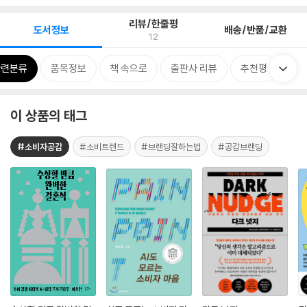
리뷰/한줄평
도서정보
배송/반품/교환
12
관련분류
품목정보
책 속으로
출판사 리뷰
추천평
이 상품의 태그
#소비자공감
#소비트렌드
#브랜딩잘하는법
#공감브랜딩