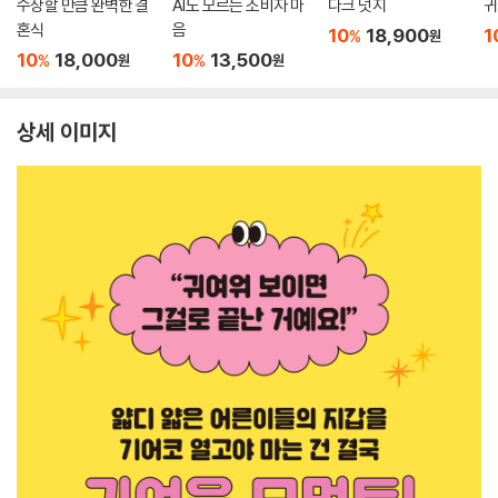
수상할 만큼 완벽한 결
AI도 모르는 소비자 마
다크 넛지
귀
혼식
음
10
18,900
1
%
원
10
18,000
10
13,500
%
%
원
원
상세 이미지