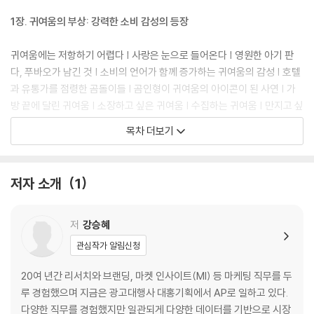
1장. 귀여움의 부상: 강력한 소비 감성의 등장
귀여움에는 저항하기 어렵다 | 사랑은 눈으로 들어온다 | 영원한 아기 판
다, 푸바오가 남긴 것 | 소비의 언어가 함께 증가하는 귀여움의 감성 | 호텔
과 유통가를 점령한 곰돌이들 | 곰인형이 귀여움의 아이콘이 된 사연 | 가
방 끝에 달린 귀여움 | 소장하고 싶은 귀여움 | 수집하는 귀여움 | 만지고 싶
은 귀여움 | 캐릭터 IP의 가치를 일깨운 귀여움 | 귀여움이 무기가 된다
목차 더보기
2장. 귀여움의 결: Z세대가 인식하는 귀여움의 스펙트럼
저자 소개
1
Z세대의 귀여움 인식 탐구 | 귀여움을 느끼는 대상과 상황 | ‘귀엽다’의 반
대말 | 귀여움에 대한 감정 반응 | 귀여움에 대한 성별 인식 차이 | 귀여움
모먼트 | 귀여움의 소비 촉진 효과
저
강승혜
관심작가 알림신청
3장. 귀여움의 맥: 우리가 그동안 귀여워해온 것들
20여 년간 리서치와 브랜딩, 마켓 인사이트(MI) 등 마케팅 직무를 두
귀여움은 복잡하다 | ‘귀여우면 끝’: 마음이 가야 귀엽다 | ‘안녕하새오, 주
루 경험했으며 지금은 광고대행사 대홍기획에서 AP로 일하고 있다.
인님’: 의인화의 기표 | ‘나만 없어 고양이’: 순수한 객식구에 대한 갈망 | ‘반
다양한 직무를 경험했지만 일관되게 다양한 데이터를 기반으로 시장