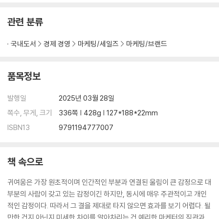
관련 분류
일상의 소중함: 불안으로부터의 도피 | 귀여움 소비의 기표: 행복한 약자 |
키덜트의 탄생: 지연된 유년기와 노스탤지어 | Z세대의 추구미와 귀여움
국내도서
경제 경영
마케팅/세일즈
마케팅/브랜드
소비 | 귀여움, 상품에 날개를 달아주는 미학적 향신료
미주
품목정보
발행일
2025년 03월 28일
쪽수, 무게, 크기
336쪽 | 428g | 127*188*22mm
ISBN13
9791194777007
책 속으로
귀여움은 가장 원초적이며 인간적인 부분과 연결된 울림이 큰 감정으로 대
부분의 사람이 갖고 있는 감정이긴 하지만, 동시에 매우 주관적이고 개인
적인 감정이다. 따라서 그 결을 제대로 타지 않으면 효과를 보기 어렵다. 될
만한 건지 아닌지 미세한 차이를 알아차리는 건 예리한 마케터의 직관과