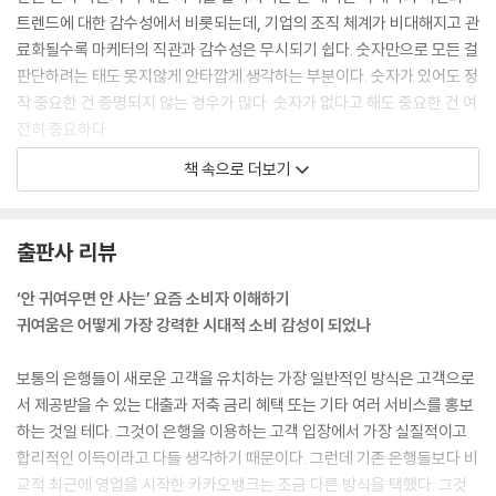
트렌드에 대한 감수성에서 비롯되는데, 기업의 조직 체계가 비대해지고 관
료화될수록 마케터의 직관과 감수성은 무시되기 쉽다. 숫자만으로 모든 걸
판단하려는 태도 못지않게 안타깝게 생각하는 부분이다. 숫자가 있어도 정
작 중요한 건 증명되지 않는 경우가 많다. 숫자가 없다고 해도 중요한 건 여
전히 중요하다.
--- pp.104-105, 「1장. 귀여움의 부상: 강력한 소비 감성의 등장 - 귀여움
책 속으로 더보기
이 무기가 된다」중에서
귀여움 소비를 크게 갈라보면 ‘이왕이면’ 혹은 ‘그냥 귀여워서’로 나눠볼 수
출판사 리뷰
있을 것 같은데, 전자는 어차피 사야 할 물건이라면 ‘이왕이면 귀여운 걸로’
사겠다는 것이고, 후자는 ‘필요나 쓸모가 아니라 귀여움 자체’가 소비의 목
‘안 귀여우면 안 사는’ 요즘 소비자 이해하기
적이 되는 경우에 해당한다. 특히 Z세대 여성들의 응답에서는 ‘이왕이
귀여움은 어떻게 가장 강력한 시대적 소비 감성이 되었나
면’을 넘어서 ‘그냥 귀여워서’ 혹은 더 적극적으로 귀여움을 추구하는 소비
도 나타나는 걸로 보인다. 이런 귀여움 소비가 주는 편익은 명백하다. 리프
보통의 은행들이 새로운 고객을 유치하는 가장 일반적인 방식은 고객으로
레시와 힐링이다. 사거나 만들 때 즐겁고, 달고 다니다 보기만 해도 좋은 기
서 제공받을 수 있는 대출과 저축 금리 혜택 또는 기타 여러 서비스를 홍보
분을 유지하게 해주며 때로는 위로 받는다.
하는 것일 테다. 그것이 은행을 이용하는 고객 입장에서 가장 실질적이고
--- pp.143-144, 「2장. 귀여움의 결: Z세대가 인식하는 귀여움의 스펙트
합리적인 이득이라고 다들 생각하기 때문이다. 그런데 기존 은행들보다 비
럼 - 귀여움의 소비 촉진 효과」중에서
교적 최근에 영업을 시작한 카카오뱅크는 조금 다른 방식을 택했다. 그것