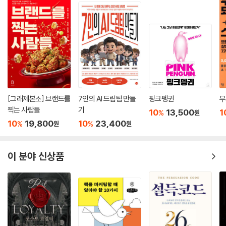
[그래제본소] 브랜드를
7인의 AI 드림팀 만들
핑크펭귄
무
찍는 사람들
기
10
13,500
1
%
원
10
19,800
10
23,400
%
%
원
원
이 분야 신상품