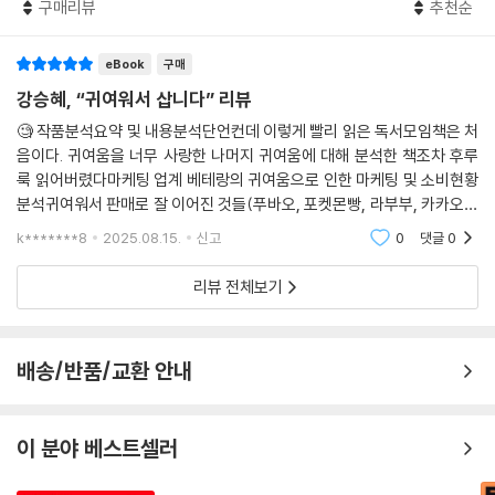
구매리뷰
추천순
것이 되지만, 좋은 기억이나 경험으로부터 비롯된 좋은 기분은 그대로 남
기 때문이다.
eBook
구매
--- p.331, 「6장. 귀여움은 왜?: 하필, 지금, 대체 왜? ? 귀여움, 상품에
강승혜, “귀여워서 삽니다” 리뷰
날개를 달아주는 미학적 향신료」중에서
🧐 작품분석요약 및 내용분석단언컨데 이렇게 빨리 읽은 독서모임책은 처
음이다. 귀여움을 너무 사랑한 나머지 귀여움에 대해 분석한 책조차 후루
룩 읽어버렸다마케팅 업계 베테랑의 귀여움으로 인한 마케팅 및 소비현황
분석귀여워서 판매로 잘 이어진 것들(푸바오, 포켓몬빵, 라부부, 카카오프
렌즈 체크카드 등등)을 총망라하고, 귀여움의 어원을 살펴보고, z세대는
k*******8
2025.08.15.
신고
0
댓글
0
귀여움을 어떻게
리뷰 전체보기
배송/반품/교환 안내
이 분야 베스트셀러