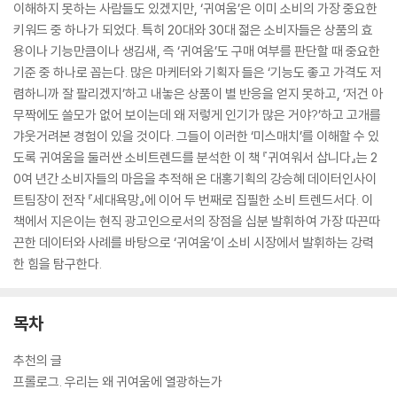
이해하지 못하는 사람들도 있겠지만, ‘귀여움’은 이미 소비의 가장 중요한
키워드 중 하나가 되었다. 특히 20대와 30대 젊은 소비자들은 상품의 효
용이나 기능만큼이나 생김새, 즉 ‘귀여움’도 구매 여부를 판단할 때 중요한
기준 중 하나로 꼽는다. 많은 마케터와 기획자 들은 ‘기능도 좋고 가격도 저
렴하니까 잘 팔리겠지’하고 내놓은 상품이 별 반응을 얻지 못하고, ‘저건 아
무짝에도 쓸모가 없어 보이는데 왜 저렇게 인기가 많은 거야?’하고 고개를
갸웃거려본 경험이 있을 것이다. 그들이 이러한 ‘미스매치’를 이해할 수 있
도록 귀여움을 둘러싼 소비트렌드를 분석한 이 책 『귀여워서 삽니다』는 2
0여 년간 소비자들의 마음을 추적해 온 대홍기획의 강승혜 데이터인사이
트팀장이 전작 『세대욕망』에 이어 두 번째로 집필한 소비 트렌드서다. 이
책에서 지은이는 현직 광고인으로서의 장점을 십분 발휘하여 가장 따끈따
끈한 데이터와 사례를 바탕으로 ‘귀여움’이 소비 시장에서 발휘하는 강력
한 힘을 탐구한다.
목차
추천의 글
프롤로그. 우리는 왜 귀여움에 열광하는가