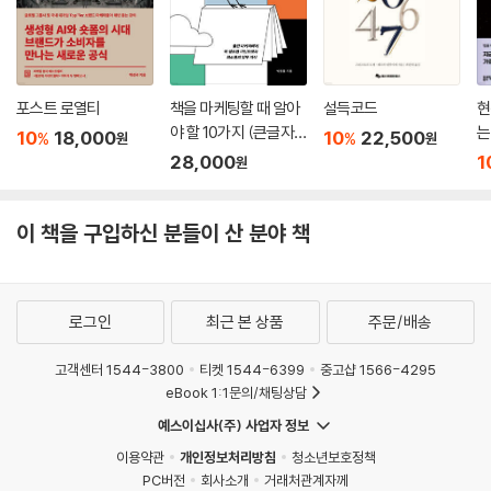
포스트 로열티
책을 마케팅할 때 알아
설득코드
현
야 할 10가지 (큰글자
는
10
18,000
10
22,500
%
%
원
원
책)
28,000
1
원
이 책을 구입하신 분들이 산 분야 책
로그인
최근 본 상품
주문/배송
고객센터 1544-3800
티켓 1544-6399
중고샵 1566-4295
eBook 1:1문의/채팅상담
예스이십사(주) 사업자 정보
이용약관
개인정보처리방침
청소년보호정책
PC버전
회사소개
거래처관계자께