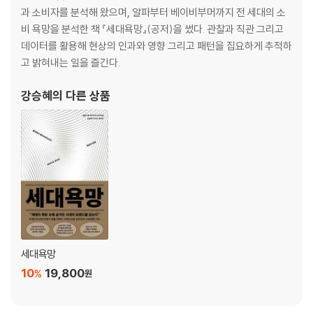
려’의 확장: 거절당하지 않는 애착 관계 | ‘먼작귀(치이카와)’: 하찮아서 사
과 소비자를 분석해 왔으며, 알파부터 베이비부머까지 전 세대의 소
랑스러운 것들 | [회사가기시러쏭]에서 ‘무무씨’까지: 애쓰는 약자에 대한
비 욕망을 분석한 책 『세대욕망』(공저)을 썼다. 관찰과 직관 그리고
공감대
데이터를 활용해 현상의 인과와 영향 그리고 패턴을 집요하게 추적하
고 밝혀내는 일을 즐긴다.
4장. 귀여움의 뜻: 귀여움의 언어, 의미, 연원 그리고 문화
강승혜
의 다른 상품
귀여움은 변한다 | ‘귀엽다’의 어원에 대한 설(說)들 | ‘귀엽다’의 현대 이전
쓰임 | ‘무해하다’: 귀여움의 의미를 확장하는 키워드 | 일본 ‘카와이’의 스
펙트럼 | ‘카와이’의 연원, 작은 것은 뭐든 귀엽다 | 카와이, 불완전한 것에
대한 애정 | 대륙으로 간 ‘모에’: 중국의 ‘멍(萌)’ 트렌드 | 한중일 귀여움 문
화 부상의 속뜻
5장. 귀여움의 힘: 귀여움이 가능케 하는 것
귀여움이 유발하는 네 가지 반응 | 카와이 스파이럴: 귀여움은 전염된다 |
세대욕망
도파민의 시대에 절실한 세로토닌의 힘 | 낯선 것을 받아들이게 하는 귀여
10
19,800
%
원
움
6장. 귀여움은 왜?: 하필, 지금, 대체 왜?