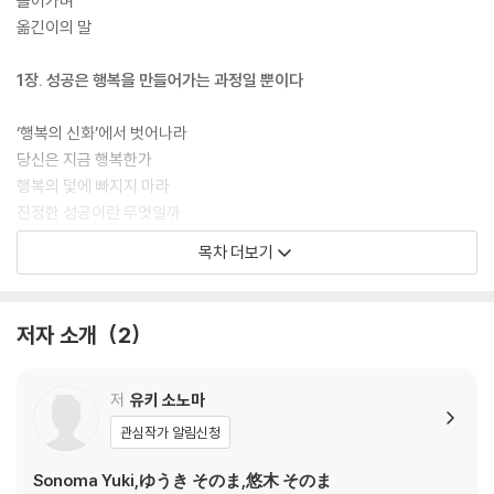
들어가며
옮긴이의 말
1장. 성공은 행복을 만들어가는 과정일 뿐이다
‘행복의 신화’에서 벗어나라
당신은 지금 행복한가
행복의 덫에 빠지지 마라
진정한 성공이란 무엇일까
행복은 성공의 원인이다
목차 더보기
행복할수록 더 많은 것을 이룬다
2장. 현명한 소비가 삶의 만족도를 높인다
저자 소개
2
‘부의 쳇바퀴’를 경계하라
행동을 저당 잡히지 마라
저
유키 소노마
절약이 만드는 풍요로운 삶
관심작가 알림신청
돈 걱정 없는 삶을 위한 첫걸음
물건보다 경험을 구매하라
Sonoma Yuki,ゆうき そのま,悠木 そのま