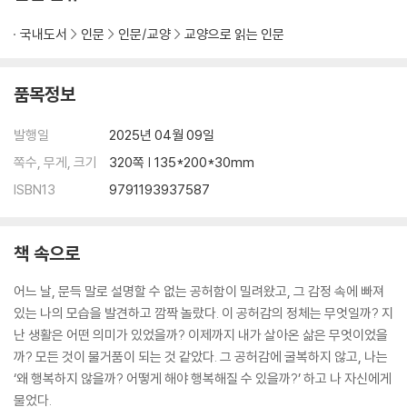
국내도서
인문
인문/교양
교양으로 읽는 인문
품목정보
발행일
2025년 04월 09일
쪽수, 무게, 크기
320쪽 | 135*200*30mm
ISBN13
9791193937587
책 속으로
어느 날, 문득 말로 설명할 수 없는 공허함이 밀려왔고, 그 감정 속에 빠져
있는 나의 모습을 발견하고 깜짝 놀랐다. 이 공허감의 정체는 무엇일까? 지
난 생활은 어떤 의미가 있었을까? 이제까지 내가 살아온 삶은 무엇이었을
까? 모든 것이 물거품이 되는 것 같았다. 그 공허감에 굴복하지 않고, 나는
‘왜 행복하지 않을까? 어떻게 해야 행복해질 수 있을까?’ 하고 나 자신에게
물었다.