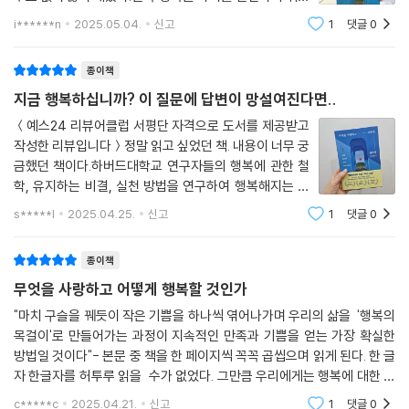
말한다. 지속적인 행복은 특별한 사건이 아닌 일상의 습관에서 비롯된다
습관을 체득하는 것이 그 길로 나아갈 수 있는 방법이라는
고. 매일 감사할 일 세 가지를 기록하고, 누군가에게 진심 어린 메시지를 전
i******n
2025.05.04.
신고
1
댓글
0
걸 책에서 알게 된다.그 문을 열고 들어가는 수고를 마다
하며, 나를 위해 10분간 조용히 호흡하는 것, 이처럼 작고 꾸준한 실천이
하지 않고삶을 긍정할 수 있는 방법을
쌓여 마음의 안정과 삶의 만족도를 높인다. 이러한 행복 습관은 단기적인
종이책
기쁨을 넘어 삶의 방향을 바로잡는 나침반이 되기도 한다.
지금 행복하십니까? 이 질문에 답변이 망설여진다면..
＜예스24 리뷰어클럽 서평단 자격으로 도서를 제공받고
우리는 종종 ‘성공’이 삶을 견디게 해준다고 믿지만, 정작 우리를 끝까지 지
작성한 리뷰입니다＞정말 읽고 싶었던 책. 내용이 너무 궁
탱하는 것은 존재의 의미와 일상 속에서 느끼는 소소한 행복이다. 하버드
금했던 책이다.하버드대학교 연구자들의 행복에 관한 철
대학교 교수들이 수십 년간 사람들의 삶을 추적한 결과, 건강하고 오래 사
학, 유지하는 비결, 실천 방법을 연구하여 행복해지는 방
는 이들에게 가장 큰 영향을 준 요인은 돈이나 지위가 아니라 좋은 인간관
법을 다섯 가지 영역에서 접근한 이 도서는 한국어판으로
s*****l
2025.04.25.
신고
1
댓글
0
계, 감정적 유대, 그리고 자신의 일을 사랑하는 마음이었다. 행복한 삶은 결
번역하면서 이야기의 중심을 'How'에서 'Why'로 중심을
과가 아니라 과정 속에서 자라나는 것임을 분명히 보여준다. 『무엇을 사랑
바꾸어 진행했다고 했다. 과연 우리는 무엇을
종이책
하고 어떻게 행복할 것인가』에서는 행복은 기다리는 것이 아니라, 지금 이
순간부터 내가 만들어가는 것이라고 말한다. 이 책이 당신에게 삶의 무게
무엇을 사랑하고 어떻게 행복할 것인가
를 견디고 더 깊은 삶으로 나아가게 해주는 디딤돌이 되어줄 것이다.
"마치 구슬을 꿰듯이 작은 기쁨을 하나씩 엮어나가며 우리의 삶을 '행복의
목걸이'로 만들어가는 과정이 지속적인 만족과 기쁨을 얻는 가장 확실한
방법일 것이다"- 본문 중 책을 한 페이지씩 꼭꼭 곱씹으며 읽게 된다. 한 글
자 한글자를 허투루 읽을 수가 없었다. 그만큼 우리에게는 행복에 대한 갈
망이 큰 것일지도 모른다. 어떻게 하면 나도 행복하게 즐겁게 잘 살 수 있을
c*****c
2025.04.21.
신고
1
댓글
0