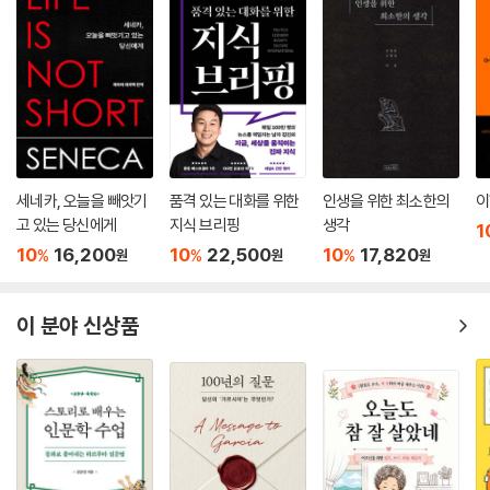
세네카, 오늘을 빼앗기
품격 있는 대화를 위한
인생을 위한 최소한의
이
고 있는 당신에게
지식 브리핑
생각
1
10
16,200
10
22,500
10
17,820
%
%
%
원
원
원
이 분야 신상품