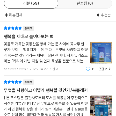
나아가 목적을 이루어 세상에 가치를 더할 수 있다면, 얼마나 멋진 일이겠
리뷰
59
한줄평
0
에 담았다. 하버드의 교수, 강사, 그리고 저명한 졸업생이 전하는 이야기를
는가. 긍정성의 비율을 높여 행복과 성취감을 느끼는 인생을 살기 위해서
통해 삶과 일, 관계 속에서 바로 적용할 수 있는 구체적인 행복 아이디어를
매일 사소한 일들을 쌓아나가야 한다.
리뷰전체
추천순
소개한다.
--- 「5장, 사소한 즐거움을 쌓아라」 중에서
종이책
이 책은 전 하버드 총장인 데릭 보크, 긍정심리학자 탈 벤 샤하르와 숀 아
모든 기술은 지식으로 습득하는 것에서 시작된다. 그 지식을 실천하여 몸
처, 행복 연구의 권위자인 소냐 류보머스키 등 세계적 석학들의 연구를 기
행복을 제대로 들여다보는 법
에 익히고 습관으로 굳히는 과정을 통해 기술은 가치를 발휘하게 된다. 자
반으로 구성되었다. 하버드에서 실제로 이루어지는 강의와 과제를 토대로
꽃들로 가득한 꽃동산을 향해 가는 문 사이에 꽃나무 한그
신에게 적합한 행복의 기술을 찾아 꾸준하게 실천하여 ‘행복의 습관’으로
누구나 일상에서 즉시 실천할 수 있도록 풀어낸 것이 이 책의 가장 큰 특징
루가 보이는 책표지가 눈에 띈다. 무엇을 사랑하고 어떻
만들면, 우리는 지속 가능한 행복을 손에 넣을 수 있다. 행복은 기다리는 것
이다. “진정한 행복과 성공은 무엇인지” 끊임없이 질문하는 연구진들의 태
게 행복할 것인가라는 제목이 붙은 책이다. 저자 유키소노
이 아니라 만드는 것이다. 그리고 행복을 만들어내면 성공은 따라온다. 행
도는 지금 이 순간을 살아가는 우리 삶에도 중요한 화두를 던진다. 『무엇을
마는 "커리어 개발 지원 및 인재 육성을 전문으로 하는 경
복은 성공을 이끈다.
사랑하고 어떻게 행복할 것인가』는 행복을 향한 첫걸음을 시작하고 싶은
력개발 전문가. (~중략~) 사회적으로 성공을 거두었음
s**********6
2025.04.27.
신고
11
댓글
2
--- 「맺음말, 행복한 사람이 만드는 행복한 사회가 되길 바라며」 중에서
에도 불구하고 공허함을 느끼는 자신을 발견했다. 그러던
모든 이들을 위한 안내서이다.
중, 행복이 삶의 목적에 달려있다는 내용을
종이책
행복은 어떻게 삶을 지탱하는가
무엇을 사랑하고 어떻게 행복할 것인가/북플레저
삶의 깊이를 더하는 행복 수업의 비밀
[ 본 포스팅은 출판사로부터 도서를 제공받아 주관적으로
작성한 리뷰입니다]우린 무엇으로 행복할 수 있을까.어떻
행복은 단순한 감정이나 순간적인 기분이 아니라, 삶을 지탱하는 힘, 내면
게 하면 행복한 삶을 살아게 될까.이같은 고민과 질문들을
의 회복 탄력성, 그리고 의미 있는 삶의 기반이 된다. 저자 유키 소노마는
수도 없이 많이 해왔다.결국 행복을 가치를 실현하기 위한