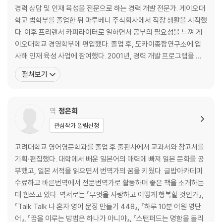
포상, 시간, 미래에 투자하라
경력 상담 및 인재 육성을 전문으로 하는 경력 개발 전문가. 게이오대
베풀수록 더 많이 얻는다
학교 법학부를 졸업한 뒤 마루베니 주식회사에서 직장 생활을 시작했
다. 이후 프리랜서 카피라이터로 일하면서 공부의 필요성을 느껴 게
3장. 일에서 즐거움을 찾을 때 삶이 빛난다
이오대학교 경영학부에 편입했다. 졸업 후, 도카이종합연구소에 입
사해 인재 육성 사업에 참여했다. 2001년, 경력 개발 프로그램을 만
일을 그만두면 과연 행복할까
드는 회사인 ‘아레나어드밴스’를 세웠으며, 이후 비영리단체 ‘커리어
펼쳐보기
하고 싶은 일과 돈을 버는 일
디자인포럼’을 설립하여 경력 개발 및 직무능력 개발 지원 사업을 하
모든 일은 천직이 될 수 있다
고 있다. 2007년 난잔대학교(南山大?校)에서 교육퍼실리테이션
나의 능력은 어디까지일까
분야의 석사 학위를 취득했다. 그녀는 부유함이 곧 행복이라고
역
정은희
잠시 멈추고 자신을 돌아보라
시행착오는 새로운 길을 찾는 기회다
관심작가 알림신청
기존의 자아와 새로운 자아를 연결하라
삶의 목적을 찾아라
고려대학교 영어영문학과를 졸업 후 출판사에서 교과서와 참고서를
기획·편집했다. 대학에서 배운 일본어의 매력에 빠져 일본 문화를 공
4장. 목표가 행복을 이끈다
부했고, 일본 서적을 읽으면서 번역가의 꿈을 키웠다. 글밥아카데미
수료하고 바른번역에서 전문번역가로 활동하며 좋은 책을 소개하는
행복을 부르는 목표 설정
데 힘쓰고 있다. 역서로는 『무엇을 사랑하고 어떻게 행복할 것인가』,
의미 있는 목표의 세 가지 조건
『Talk Talk 나 혼자 영어 문장 만들기 448』, 『하루 10분 어원 영단
목표를 확신하는 궁극의 질문
어』, 『꿈을 이루는 방법은 하나가 아니야』, 『스탠퍼드는 명함을 돌리