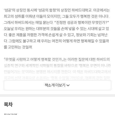
‘성공’의 상징인 동시에 ‘성공의 함정’의 상징인 하버드대학교. 이곳에서는
최고의 성취를 이뤄낸 이들이 모이지만, 그들 모두가 행복한 것은 아니다.
그래서 하버드에서는 매일 묻는다. “진정한 성공과 행복이란 무엇인가?”
오늘날 우리는 원하는 대부분의 것들을 손에 넣을 수 있는 시대에 살고 있
다. 좋은 제품을 저렴한 가격에 손쉽게 살 수 있고, 정보와 기회는 넘쳐난
다. 그럼에도 불구하고 왜 우리는 여전히 어떻게 하면 행복해질 수 있을까
를 고민하는 것일까.
『무엇을 사랑하고 어떻게 행복할 것인가』는 이러한 질문에 대한 하버드의
실증적 연구와 세계적인 석학들의 통찰을 바탕으로 ‘행복은 우연이 아니라
만들어가는 것’이라는 분명한 메시지를 전한다. 이 책은 하버드대학교에서
최고의 선택 과목으로 손꼽히는 ‘행복 수업’을 기반으로, 행복에 관한 철학
적 고찰과 실용적인 방법론을 균형 있게 담아냈다. 저자인 경력 개발 전문
책소개 더보기
가 유키 소노마는 하버드 교수진과 졸업생들의 생생한 발언과 연구 자료를
토대로 ‘행복’을 어떻게 습관처럼 삶에 녹여낼 수 있을지에 대한 구체적인
지침을 제시한다.
목차