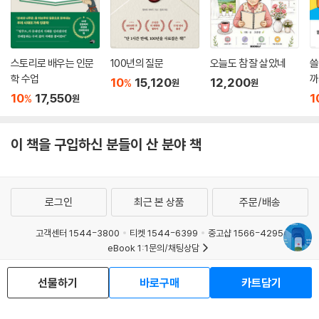
스토리로 배우는 인문
100년의 질문
오늘도 참 잘 살았네
쓸
학 수업
까
10
15,120
12,200
%
원
원
10
17,550
1
%
원
이 책을 구입하신 분들이 산 분야 책
로그인
최근 본 상품
주문/배송
고객센터 1544-3800
티켓 1544-6399
중고샵 1566-4295
eBook 1:1문의/채팅상담
예스이십사(주) 사업자 정보
선물하기
바로구매
카트담기
이용약관
개인정보처리방침
청소년보호정책
PC버전
회사소개
거래처관계자께