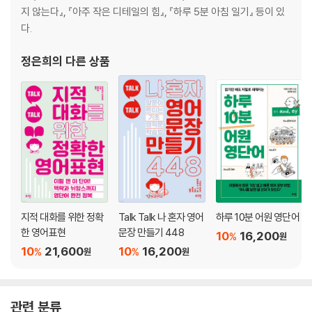
과정을 즐길 수 있는 목표
지 않는다』, 『아주 작은 디테일의 힘』, 『하루 5분 아침 일기』 등이 있
근면인가, 헛수고인가
다.
성공을 이뤘다면 유지하는 전략을 세워라
정은희
의 다른 상품
일과 생활의 균형을 유지하라
5장. 일상의 습관이 지속적인 행복을 만든다
행복을 향한 발걸음, 행복 활동
충만한 하루를 위해 감사 일기를 쓰자
타인에게 친절할수록 더 행복해진다
사회적 지지망을 형성하라
사소한 즐거움을 쌓아라
마음의 건강에 주의를 기울여라
지적 대화를 위한 정확
Talk Talk 나 혼자 영어
하루 10분 어원 영단어
최고의 미래를 꿈꿔라
한 영어표현
문장 만들기 448
10
16,200
%
원
10
21,600
10
16,200
%
%
원
원
맺음말
참고문헌
관련 분류