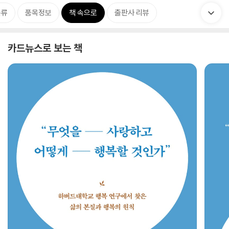
분류
품목정보
책 속으로
출판사 리뷰
카드뉴스로 보는 책