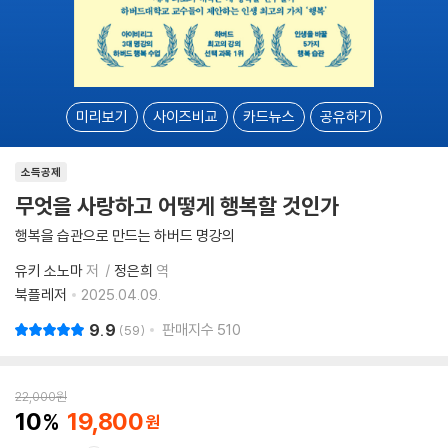
미리보기
사이즈비교
카드뉴스
공유하기
소득공제
무엇을 사랑하고 어떻게 행복할 것인가
행복을 습관으로 만드는 하버드 명강의
유키 소노마
저
정은희
역
북플레저
2025.04.09.
9.9
판매지수
510
59
22,000
원
10
19,800