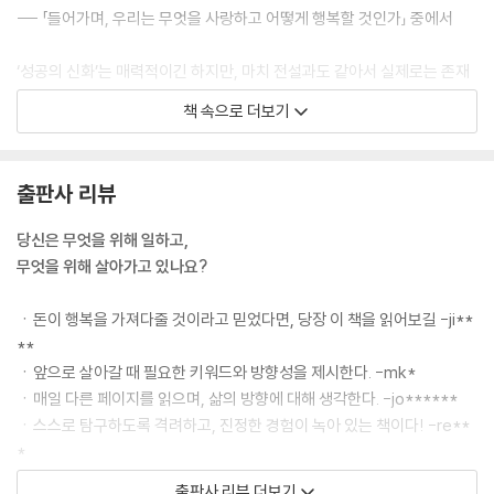
--- 「들어가며, 우리는 무엇을 사랑하고 어떻게 행복할 것인가」 중에서
‘성공의 신화’는 매력적이긴 하지만, 마치 전설과도 같아서 실제로는 존재
하지 않는다. 앞서 이야기한 내 친구의 치열했던 삶을 보고 있자면 지위나
책 속으로 더보기
명예, 부 없이도 지속 가능한 행복이 존재한다는 사실을 일깨워준다. 부자
든 아니든 승진이나 결혼을 하든 못 하든 행복해질 수 있고, 나아가 그 행복
을 계속해서 누릴 수 있다. 그의 삶은 분명하게 충만했고, 진정한 의미에서
출판사 리뷰
행복이 무엇인지 다시금 생각하게 만들었다. 결국 중요한 것은 성공의 외
형적인 기준이 아니라, 자신에게 진정으로 의미 있는 삶을 사는가 하는 점
당신은 무엇을 위해 일하고,
이다.
무엇을 위해 살아가고 있나요?
--- 「1장, 행복의 신화에서 벗어나라」 중에서
ㆍ돈이 행복을 가져다줄 것이라고 믿었다면, 당장 이 책을 읽어보길 -ji**
경제적·물질적 풍요를 추구하는 것이 잘못된 일은 아니다. 몸과 마음이 안
**
전하고 안심할 수 있는 삶, 그리고 꿈꾸던 호화로운 생활을 영위하기 위해
ㆍ앞으로 살아갈 때 필요한 키워드와 방향성을 제시한다. -mk*
서 돈은 반드시 필요한 요소다. 하지만 물질을 최우선 가치로 삼는다고 해
ㆍ매일 다른 페이지를 읽으며, 삶의 방향에 대해 생각한다. -jo******
서 반드시 행복해지는 것은 아니다. 물질적 풍요를 누리면서도 그것에 휘
ㆍ스스로 탐구하도록 격려하고, 진정한 경험이 녹아 있는 책이다! -re**
둘리지 않으려면, 자신이 ‘부의 쳇바퀴’를 돌고 있는지 먼저 살펴볼 필요가
*
있다. 만약 끝없는 소비와 욕망의 쳇바퀴에 갇혀 있다면, 과감히 멈추고 내
출판사 리뷰 더보기