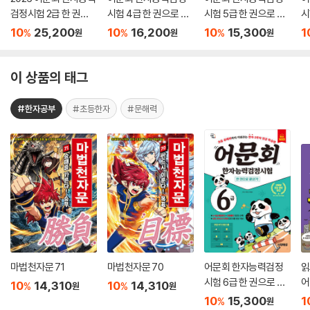
검정시험 2급 한 권으
시험 4급 한 권으로 끝
시험 5급 한 권으로 끝
시
로 끝내기
내기
내기
내
10
25,200
10
16,200
10
15,300
1
%
%
%
원
원
원
이 상품의 태그
#한자공부
#초등한자
#문해력
마법천자문 71
마법천자문 70
어문회 한자능력검정
읽
시험 6급 한 권으로 끝
어
10
14,310
10
14,310
%
%
원
원
내기
10
15,300
1
%
원