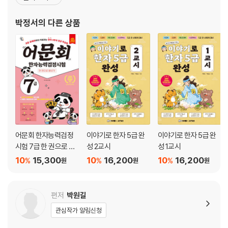
에 앞장서고 있습니다. 저서로는 『어문회 한자능력검정시험 2, 3, 4,
5, 6, 7, 8급 한 권으로 끝내기』, 『진흥회 한자자격시험 2, 3급 한 권
박정서
의 다른 상품
으로 끝내기』 등 수십 종의 한자 관련
어문회 한자능력검정
이야기로 한자 5급 완
이야기로 한자 5급 완
시험 7급 한 권으로 끝
성 2교시
성 1교시
내기
10
15,300
10
16,200
10
16,200
%
%
%
원
원
원
편저
박원길
관심작가 알림신청