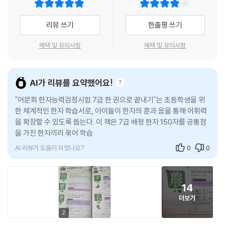
을 잊지 않고 점검할 수 있도록 합니다.
리뷰 쓰기
한줄평 쓰기
4. ‘출제 유형별 한자’ - 한자 응용하기
혜택 및 유의사항
혜택 및 유의사항
10년간의 어문회 정기시험 기출문제를 분석하여 출제 유형별 한자를 분류
한 뒤, 가장 많이 출제된 ‘빈출 한자어’, ‘빈출 반대자(상대자)’를 수록하였
습니다. 해당 파트를 학습한 뒤에는 배정한자의 훈음을 외우는 것에 그치
AI가 리뷰를 요약했어요!
지 않고, 한자를 활용한 심화 문제에도 대비할 수 있습니다.
"어문회 한자능력검정시험 7급 한 권으로 끝내기"는 초등학생을 위
한 체계적인 한자 학습서로, 아이들이 한자의 훈과 음을 통해 어휘력
5. 어문회 ‘공식 기출문제 5회분’ 수록
을 확장할 수 있도록 돕는다. 이 책은 7급 배정 한자 150자를 공통점
을 가진 한자끼리 묶어 학습할 수 있게 하여, 한 번 학습하면 여러 단
시험 전 실제 기출문제를 풀어보며 출제 경향을 파악하고 나의 실력을 정
어를 함께 익힐
확하게 점검할 수 있도록 한국어문회 공식 기출문제 5회분을 수록하였습
AI 리뷰가 도움이 되었나요?
0
0
니다.
6. ‘부가 자료 5종’ 제공
14
더보기
① 시험장까지 들고 가는 「빅데이터 합격 한자」
10개년 기출문제를 분석하여 선별한 빈출 한자 150자, 빈출 한자어 100
2