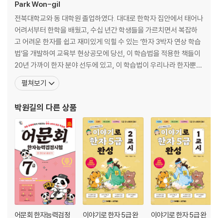
Park Won-gil
전북대학교와 동 대학원 졸업하였다. 대대로 한학자 집안에서 태어나
어려서부터 한학을 배웠고, 수십 년간 학생들을 가르치면서 복잡하
고 어려운 한자를 쉽고 재미있게 익힐 수 있는 ‘한자 3박자 연상 학습
법’을 개발하여 교육부 현상공모에 당선, 이 학습법을 적용한 책들이
20년 가까이 한자 분야 선두에 있고, 이 학습법이 우리나라 한자뿐만
아니라 중국어와 일본어 한자 학습법의 정도로 통일되었다. 12년간
펼쳐보기
[일간신문]에 「박원길의 생생 한자교실」을 연재하였고, 이제는 세계
의 중심이 된 한자문화권의 자유로운 교류를 위하여 한중일 상용한자
박원길
의 다른 상품
의 통일에 앞장서고 있다. 저서로는 『한자암기박사 1
어문회 한자능력검정
이야기로 한자 5급 완
이야기로 한자 5급 완