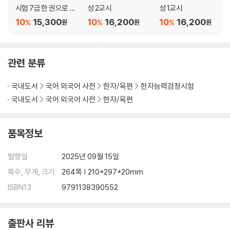
시험 7급 한 권으로 끝
성 2교시
성 1교시
내기
10
15,300
10
16,200
10
16,200
%
%
%
원
원
원
관련 분류
국내도서
국어 외국어 사전
한자/옥편
한자능력검정시험
국내도서
국어 외국어 사전
한자/옥편
품목정보
발행일
2025년 09월 15일
쪽수, 무게, 크기
264쪽 | 210*297*20mm
ISBN13
9791138390552
출판사 리뷰