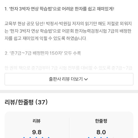
1. ‘한자 3박자 연상 학습법’으로 어려운 한자를 쉽고 재미있게!
교육부 현상 공모 당선! 박정서·박원길 저자의 읽기만 해도 저절로 외워지
는 ‘한자 3박자 연상 학습법’으로 어문회 한자능력검정시험 7급의 배정한
자를 쉽고 재미있게 익힐 수 있도록 하였습니다.
2. ‘준7급~7급 배정한자 150자’ 모두 수록
한 권의 책으로 준7급부터 7급 시험 전부를 대비할 수 있도록 준7급~7급
배정한자 150자를 모두 수록하였으며, 생생한 어원으로 풀이된 한자를 재
출판사 리뷰 더보기
미있게 익힐 수 있도록 하였습니다. 또 각 한자마다 급수, 획수, 부수 등을
함께 표기하여 정확한 학습이 가능하고, 해당 한자를 응용한 단어들을 수
록해 시험에 출제된 빈도와 중요도에 따라 ★으로 표시했습니다.
리뷰/한줄평
37
3. ‘실력 체크 퀴즈, 중간 점검 퀴즈’ 제공
리뷰
한줄평
매일 학습이 끝나면 실력 체크 퀴즈를 통해 오늘 배운 내용을 복습할 수 있
9.8
8.0
도록 하였고, 또 5일에 한 번씩 중간 점검 퀴즈를 통해 5일 동안 배운 내용