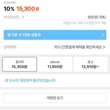
17,000
원
10
15,300
YES포인트
850원 (5%)
5만원 이상 구매 시 2천원 추가 적립
앱 다운 시 1천원 상품권
결제혜택
카드/간편결제 혜택을 확인하세요
종이책
eBook
중고
15,300
원
11,900
원
12,910
원~
본 도서의 개정판이 출간되었습니다.
개정판 보기