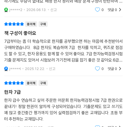
아주 좋습니다. 글자 크기도 큼직하고 구성이 깔끔해 아이들과 함께 공부
니다.
하기에도 부담이 없네요. 배정 한자 정리와 예상 문제 구성이 탄탄하여 시
험 대비용으로 적극 추천합니다!
j*****2
2026.06.13.
신고
0
댓글
0
종이책
구매
책 구성이 좋아요
7급부터는 좀 더 학습적으로 한자를 공부했으면 하는 마음에 추천받아서
구매하였습니다. 8급 한자도 복습하며 7급 한자를 익히고, 퀴즈로 점검
도 할 수 있고, 한자 응용도 함께 할 수 있어 좋아요. 7급 한자능력검정시험
기출 문제지도 있어서 시험보러 가기전에 감을 잡기 좋은 것 같아요.6급도
같은 시리즈로 해 볼 예정입니다.
j*****l
2025.12.22.
신고
0
댓글
0
종이책
구매
한자 7급
한자 급수 연습하고 싶어 주문한 어문회 한자능력검정시험 7급 한권으로
끝내기! 정말 한권이 알차게 구성되어있습니다. 기출문제도 있고 쓰기도
꽤 많고 중간중간 평가까지 있어 실력점검하기 좋은 교재입니다. 초등 부
터 추천하는 교재입니다.