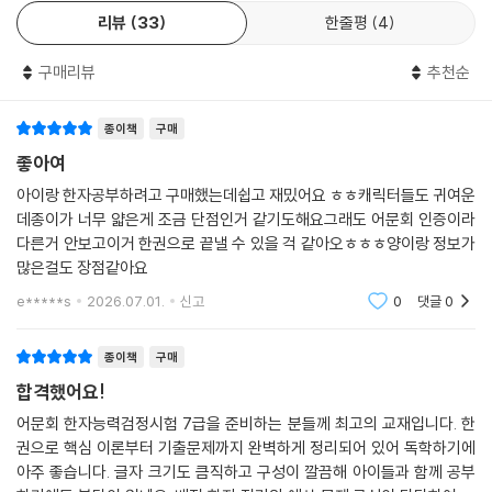
개, 빈출 반대자 25개를 빈출순으로 정렬해 소책자에 담아 간편하게 휴대
리뷰
33
한줄평
4
하며 어디서든 학습할 수 있도록 하였습니다.
구매리뷰
추천순
② 놀면서 공부하는 ‘빈출 한자 카드’
빈출 한자 50자, 빈출 한자어 25개, 빈출 반대자/상대자 25개를 카드 형
태로 수록하여, 점선을 따라 오려서 한자 카드로 활용할 수 있도록 하였습
종이책
구매
니다.
좋아여
아이랑 한자공부하려고 구매했는데쉽고 재밌어요 ㅎㅎ캐릭터들도 귀여운
③ ‘한자 듣기 MP3’ 제공
데종이가 너무 얇은게 조금 단점인거 같기도해요그래도 어문회 인증이라
각 장에 있는 QR코드를 스캔하면 생생한 어원 풀이를 들어볼 수 있습니다.
다른거 안보고이거 한권으로 끝낼 수 있을 걱 같아오ㅎㅎㅎ양이랑 정보가
많은걸도 장점같아요
④ ‘한자 쓰기 노트’ PDF 제공
e*****s
2026.07.01.
신고
0
댓글
0
한자를 더 많이 쓰며 복습할 수 있도록, 인쇄하여 사용 가능한 한자 쓰기 노
트 PDF 파일을 제공합니다.
종이책
구매
합격했어요!
⑤ ‘기출문제 답안지’ PDF 제공
정답을 시험지가 아닌 답안지에 따로 기입하여 제출해야 하는 어문회 시험
어문회 한자능력검정시험 7급을 준비하는 분들께 최고의 교재입니다. 한
특성상, 답안지 작성을 미리 연습할 수 있도록 답안지 PDF 파일을 제공합
권으로 핵심 이론부터 기출문제까지 완벽하게 정리되어 있어 독학하기에