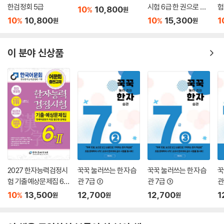
한자급수자격시험 대
대한검정회 한자 준5급
어문회 한자능력검정
2
한검정회 5급
시험 6급 한 권으로 끝
험
10
10,800
%
원
내기
10
10,800
10
15,300
1
%
%
원
원
이 분야 신상품
2027 한자능력검정시
꾹꾹 눌러쓰는 한자 습
꾹꾹 눌러쓰는 한자 습
꾹
험 기출예상문제집 6급
관 7급 ②
관 7급 ③
관
2
10
13,500
12,700
12,700
1
%
원
원
원