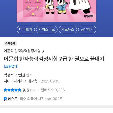
미리보기
사이즈비교
카드뉴스
공유하기
소득공제
어문회 한자능력검정시험
어문회 한자능력검정시험 7급 한 권으로 끝내기
초판2쇄
박정서
박원길
편저
시대고시기획 시대교육
2025.09.15.
9.6
판매지수
9,336
37
베스트
국어 외국어 사전 top100 1주