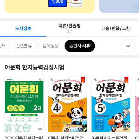
리뷰/한줄평
도서정보
배송/반품/교환
37
소개
관련분류
품목정보
출판사 리뷰
어문회 한자능력검정시험
2026 어문회 한자능력
어문회 한자능력검정
어문회 한자능력검정
어