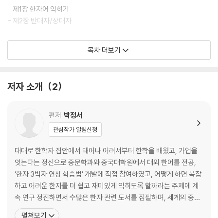
- 제1장 한자어 익히기
- 제2장 반대자/상대자
제3편 기출문제
목차 더보기
- 제102회 기출문제
- 제103회 기출문제
저자 소개
2
- 제104회 기출문제
- 제105회 기출문제
- 제106회 기출문제
편저
박정서
- 정답 및 해설
관심작가 알림신청
제4편 한자 찾아보기
대대로 한학자 집안에서 태어나 어려서부터 한학을 배웠고, 가업을
잇는다는 정신으로 중문학과와 중국대학원에서 대외 한어를 전공,
- 한자 찾아보기
‘한자 3박자 연상 학습법’ 개발에 직접 참여하였고, 어떻게 하면 복잡
하고 어려운 한자를 더 쉽고 재미있게 익히도록 할까라는 주제에 계
속 연구 정진하면서 수많은 한자 관련 도서를 집필하며, 세계의 중심
이 된 한자 문화권의 자유로운 교류를 위하여 한중일 상용한자 통일
펼쳐보기