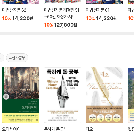
마법천자문 62
마법천자문 개정판 51
마법천자문 61
마법
~60권 재정가 세트
10
14,220
10
14,220
10
%
%
원
원
10
127,800
%
원
화
#한자공부
오디세이아
독하게 돈 공부
테오
윗집