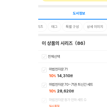
도서정보
시리즈
태그
특별 구성
상세 이미지
이 상품의 시리즈
86
전체선택
마법천자문 71
10
14,310
%
원
마법천자문 70~71권 최신간 세트
10
28,620
%
원
마법천자문 정가 인하 세트 G
일시품절