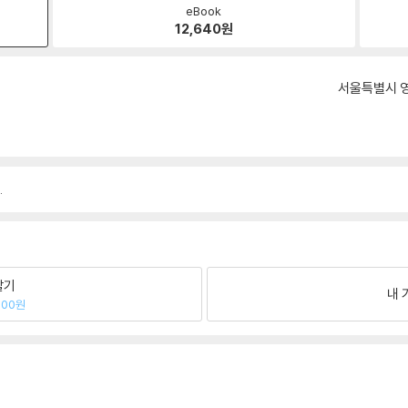
eBook
12,640
원
서울특별시 영
.
팔기
내 
400원