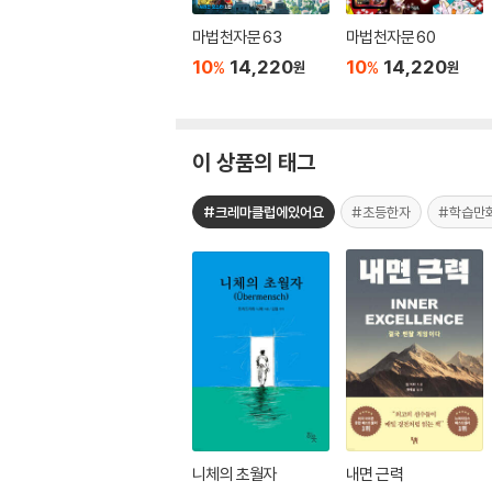
마법천자문 63
마법천자문 60
10
14,220
10
14,220
%
%
원
원
이 상품의 태그
#크레마클럽에있어요
#초등한자
#학습만
니체의 초월자
내면 근력