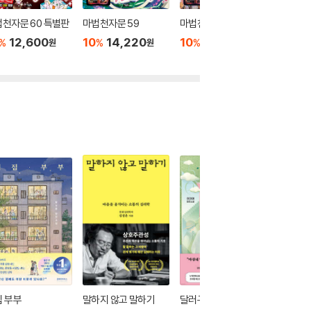
천자문 60 특별판
마법천자문 59
마법천자문 58
마법천자
12,600
10
14,220
10
14,220
10
1
%
%
%
%
원
원
원
 부부
말하지 않고 말하기
달러구트 꿈 백화점 0
위버멘