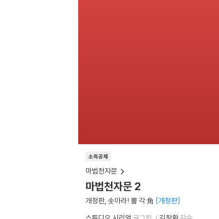
소득공제
마법천자문
마법천자문 2
개정판, 솟아라! 뿔 각 角
개정판
스튜디오 시리얼
글그림
김창환
감수