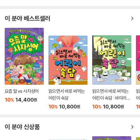
이 분야 베스트셀러
요즘 말 vs 사자성어
읽으면서 바로 써먹는
읽으면서 바로 써먹는
읽
어린이 속담
어린이 속담 : 바이러스
어
10
14,400
%
원
편
10
10,800
10
10,800
1
%
%
원
원
이 분야 신상품