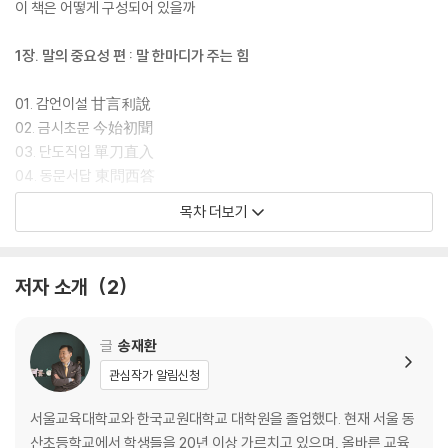
이 책은 어떻게 구성되어 있을까
1장. 말의 중요성 편 : 말 한마디가 주는 힘
01. 감언이설 甘言利說
02. 금시초문 今始初聞
03. 단도직입 單刀直入
04. 동문서답 東問西答
05. 마이동풍 馬耳東風
목차 더보기
06. 박장대소 拍掌大笑
07. 시시비비 是是非非
08. 어불성설 語不成說
저자 소개
2
09. 언중유골 言中有骨
10. 유구무언 有口無言
11. 이심전심 以心傳心
글
송재환
12. 횡설수설 橫說竪說
관심작가 알림신청
2장. 인간관계 편 : 좋은 관계를 맺는 법
서울교육대학교와 한국교원대학교 대학원을 졸업했다. 현재 서울 동
산초등학교에서 학생들을 20년 이상 가르치고 있으며, 올바른 교육