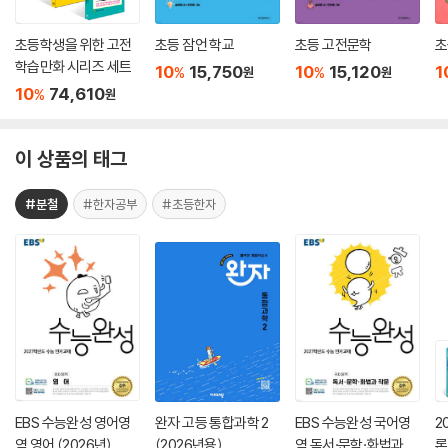
초등학생을 위한 고전
초등 잠언 학교
초등 고전문학
초
학습만화 시리즈 세트
10
15,750
10
15,120
1
%
%
원
원
10
74,610
%
원
이 상품의 태그
#분철
#한자공부
#초등한자
EBS 수능완성 영어영
완자 고등 통합과학 2
EBS 수능완성 국어영
2
역 영어 (2026년)
(2026년용)
역 독서·문학·화법과 작
론