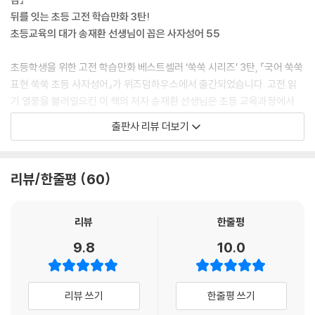
뒤를 잇는 초등 고전 학습만화 3탄!
초등교육의 대가 송재환 선생님이 꼽은 사자성어 55
초등학생을 위한 고전 학습만화 베스트셀러 ‘쑥쑥 시리즈’ 3탄, 『국어 쑥쑥
표현 쑥쑥 초등 사자성어』가 위즈덤하우스에서 출간되었습니다. 고전 읽
기 열풍을 불러일으킨 이 책의 저자 송재환 선생님은 초등 교육과정에서
국어 활용 능력을 키우기 위해 가장 비중 있게 배우는 것 중의 하나로 ‘사자
출판사 리뷰 더보기
성어’를 꼽습니다. ‘사자성어’는 비교적 쉬운 한자로 구성되어 있고, 우리의
일상생활에서 많이 쓰이기 때문에 그 어떤 고전보다도 아이의 말하기와 글
쓰기 등의 어휘력, 표현력을 향상시키는 데 큰 도움을 줍니다.
리뷰/한줄평
60
아이뿐만 아니라 성인들에게도 오늘날 ‘말하기’, ‘글쓰기’와 같이 자신의 생
각을 명확하게 잘 표현하고 정제된 어휘를 사용하는 것이 매우 중요한 역
리뷰
한줄평
량으로 여겨지고 있습니다. 이 책은 학교라는 사회에 첫발을 디딘 아이들
9.8
10.0
의 ‘전달력’과 ‘표현력’의 기초를 다지는 데 크게 기여할 것입니다. 사자성
어의 한자를 한 자씩 음미하다 보면 아이의 국어 실력과 어휘력이 눈에 띄
게 상승하고, 아이들의 말격과 글격이 매우 고급스러워집니다.
리뷰 쓰기
한줄평 쓰기