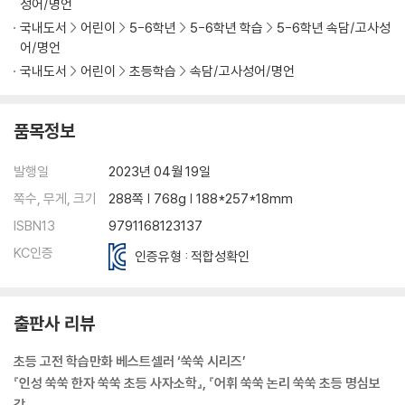
성어/명언
국내도서
어린이
5-6학년
5-6학년 학습
5-6학년 속담/고사성
특별부록 2. 오늘의 퀴즈 정답지
어/명언
국내도서
어린이
초등학습
속담/고사성어/명언
품목정보
발행일
2023년 04월 19일
쪽수, 무게, 크기
288쪽 | 768g | 188*257*18mm
ISBN13
9791168123137
KC인증
인증유형 : 적합성확인
출판사 리뷰
초등 고전 학습만화 베스트셀러 ‘쑥쑥 시리즈’
『인성 쑥쑥 한자 쑥쑥 초등 사자소학』, 『어휘 쑥쑥 논리 쑥쑥 초등 명심보
감』