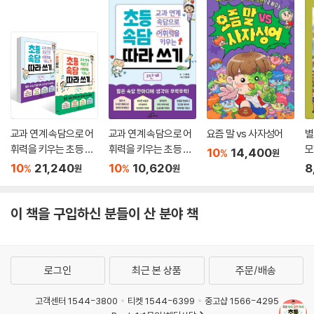
교과 연계 속담으로 어
교과 연계 속담으로 어
요즘 말 vs 사자성어
별
휘력을 키우는 초등 속
휘력을 키우는 초등 속
모
10
14,400
%
원
담 따라 쓰기 1~2 단계
담 따라 쓰기 2단계
10
21,240
10
10,620
8
%
%
원
원
세트
이 책을 구입하신 분들이 산 분야 책
로그인
최근 본 상품
주문/배송
고객센터 1544-3800
티켓 1544-6399
중고샵 1566-4295