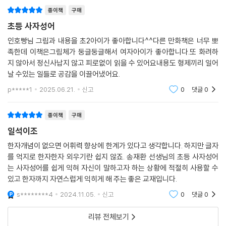
만족합니다
종이책
구매
들이 배우는 공부 어휘는 80퍼센트 이상이 한자로 이루어져 있기에 ‘한자
실력’을 쌓는 일은 매우 중요합니다. ‘쑥쑥 시리즈’에 등장하는 한자는 그렇
초등 사자성어
게 수준이 높은 한자는 아닙니다. 같은 한자가 반복되어 나오는 경우가 많
인호빵님 그림과 내용을 초2아이가 좋아합니다^^다른 만화책은 너무 뽀
기 때문에 읽고 써보는 활동만으로도 자연스럽게 한자 실력이 늘어납니다.
족한데 이책은그림체가 둥글둥글해서 여자아이가 좋아합니다.또 화려하
다소 고루하고 어렵게 느껴지는 고전의 한자 구절들도 재미있는 만화를 접
지 않아서 정신사납지 않고 피로없이 읽을 수 있어요내용도 형제끼리 일어
목한 이 책과 함께라면 술술 익힐 수 있습니다.
날 수있는 일들로 공감을 이끌어냈어요.
p*****1
2025.06.21.
신고
0
댓글
0
‘쑥쑥 시리즈’는 직접 한자를 써보고 뜻을 살펴보며 한자 실력을 키워줍니
다. 그리고 이는 궁극적으로 아이들의 문해력과 논술 실력을 향상시키는
종이책
구매
데 큰 도움을 줍니다. 두 달 동안 하루 30분만 한 구절씩 따라 읽고, 따라 쓰
일석이조
며, 따라 실천해보세요. 아이의 문해력과 논술 실력이 쑥쑥 자라날 것입니
다.
한자개념이 없으면 어휘력 향상에 한계가 있다고 생각합니다. 하지만 글자
를 억지로 한자한자 외우기란 쉽지 않죠. 송재환 선생님의 초등 사자성어
는 사자성어를 쉽게 익혀 자신이 말하고자 하는 상황에 적절히 사용할 수
있고 한자까지 자연스럽게 익히게 해 주는 좋은 교재입니다.
s********4
2024.11.05.
신고
0
댓글
0
리뷰 전체보기