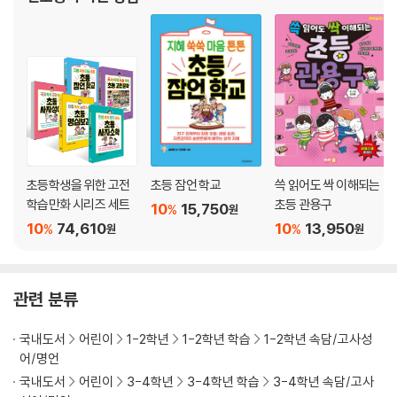
44. 비일비재 非一非再
45. 사면초가 四面楚歌
46. 사상누각 沙上樓閣
47. 사필귀정 事必歸正
48. 설상가상 雪上加霜
49. 속수무책 束手無策
50. 송구영신 送舊迎新
51. 십중팔구 十中八九
52. 양자택일 兩者擇一
초등학생을 위한 고전
초등 잠언 학교
쓱 읽어도 싹 이해되는
53. 온고지신 溫故知新
학습만화 시리즈 세트
초등 관용구
10
15,750
%
원
54. 우왕좌왕 右往左往
10
74,610
10
13,950
%
%
원
원
55. 호사다마 好事多魔
5장. 쉬어가는 마당
관련 분류
특별부록 1. 부모님을 위한 사자성어 가이드
국내도서
어린이
1-2학년
1-2학년 학습
1-2학년 속담/고사성
: 사자성어를 어떻게 가르쳐야 할까?
어/명언
- 초등학생에게 사자성어가 왜 중요할까?
국내도서
어린이
3-4학년
3-4학년 학습
3-4학년 속담/고사
- 사자성어 어떻게 접근해야 할까?