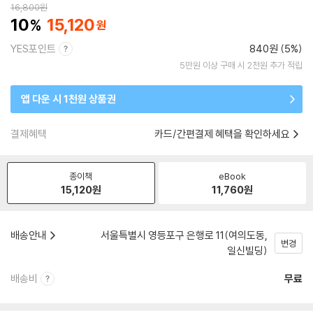
16,800
원
10
15,120
YES포인트
840원 (5%)
5만원 이상 구매 시 2천원 추가 적립
앱 다운 시 1천원 상품권
결제혜택
카드/간편결제 혜택을 확인하세요
종이책
eBook
15,120
원
11,760
원
배송안내
서울특별시 영등포구 은행로 11(여의도동,
변경
일신빌딩)
배송비
무료