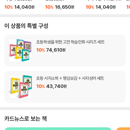
문 (2026년)
(
10
14,040
10
16,650
10
14,040
1
%
%
%
원
원
원
이 상품의 특별 구성
초등학생을 위한 고전 학습만화 시리즈 세트
10
74,610
%
원
초등 사자소학 + 명심보감 + 사자성어 세트
10
43,740
%
원
카드뉴스로 보는 책