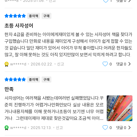
w****8
2025.01.06.
신고
1
댓글
0
생각을 명확하게 말하거나 위로와 용기를 북돋아줄 때도 매우 유용한 구절
들입니다. 적확한 사자성어 한 구절은 단조롭고 모호한 말보다 훨씬 전달
종이책
구매
력을 높일 수 있고, 격조 있는 표현이 가능하게 합니다. 말하기와 글쓰기 실
초등 사자성어
력을 키워야 하는 골든타임의 시기, 초등학생 아이들이 사자성어를 반드시
공부해야 이유입니다.
한자 4급을 준비하는 아이에게재미있게 볼 수 있는 사자성어 책을 찾다가
구입했습니다.만화로 내용을 재미있게 구성해서 아이가 쉽게 접할 수 있는
것 같습니다.일단 재미가 있어서 아이가 무척 좋아합니다.어려운 한자들도
하루 30분, 따라 읽고 따라 쓰며 따라 실천하는
많고, 잘 이해 못하는 것도 아직 있지만많이 보면서 익히게 하려고 합니다.
1일 1구절 2달 완성 프로젝트 ‘고전 학습만화 쑥쑥 시리즈’
w*****d
2026.02.22.
신고
0
댓글
0
『인성 쑥쑥 한자 쑥쑥 초등 사자소학』, 『어휘 쑥쑥 논리 쑥쑥 초등 명심보
감』이 학부모들 사이에서 아이의 어휘력과 이해력 향상을 위한 책으로 뜨
종이책
구매
거운 주목을 받으며 베스트셀러가 되었고, 초등학생을 위한 고전 학습 도
만족
서로 자리매김하였습니다.
사자성어는 여러책을 사봤는데여러번 실패했었답니다.꾸
준히 진행하기가 어렵거나만화만보다 실상 내용은 모르
오늘날, 초등학생 자녀를 둔 학부모들의 최대 관심사 중 하나로 ‘문해력’ 향
거나내용자체를 이해 못하거나초등이 보기엔 너무 어렵
상을 꼽을 수 있습니다. ‘문해력’은 ‘글을 읽고 이해하는 능력’으로 아이의
거나. 그런데이제야 제대로 찾은것같아요.조금씩 아이와
학습 이해도, 어휘력, 사고력과 깊이 연결되어 있고, 교육 전문가들 또한
진행하기 좋고,뜻도 쉽게 이해할수있고한번씩 써버면서
w*****d
2025.12.13.
신고
0
댓글
0
문해력 없이는 공부의 기초와 논술 실력을 쌓을 수 없다고 강조합니다. 이
외울수도 있구요.아이도 저도 부담없이 진행할 수 있어서
처럼 중요한 문해력 향상에서 빼놓을 수 없는 것이 바로 ‘한자’입니다. 아이