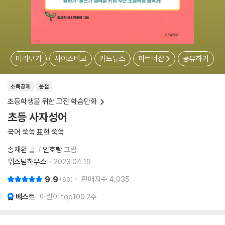
미리보기
사이즈비교
카드뉴스
파트너샵
공유하기
소득공제
분철
초등학생을 위한 고전 학습만화
초등 사자성어
국어 쑥쑥 표현 쑥쑥
송재환
글
인호빵
그림
위즈덤하우스
2023.04.19.
9.9
판매지수
4,035
60
베스트
어린이 top100 2주