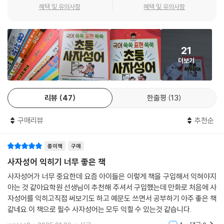
초등 국어 교육과정 반영, 국어 활용 능력 수직상승!
혜택 및 유의사항
혜택 및 유의사항
아이의 전달력, 표현력, 논술 실력의 핵심비법
잘 말하고 잘 쓰는 아이 곁에는 ‘사자성어’가 있습니다!
21
『국어 쑥쑥 표현 쑥쑥 초등 사자성어』는 오늘날 국어 교육과정을 반영하여
더보기
초등학생들이 반드시 알아야 하는 55구절을 선별하였습니다. ‘말의 중요
성’, ‘인간관계’, ‘노력과 성공’, ‘역경과 지혜’ 등 아이의 인생에 있어서 중요
한 네 가지 주제를 다루고 있습니다.
리뷰
47
한줄평
13
2장의 ‘인간관계 편’ 가운데 ‘역지사지(易地思之)’, 즉 ‘처지를 바꾸어 생
구매리뷰
추천순
각하다’라는 구절에는 다른 사람의 처지나 입장을 바꿔 생각해봄으로써 상
대를 더욱 잘 이해할 수 있고, 갈등이나 혼란이 일어나는 일이 줄어들 수 있
종이책
구매
다고 말합니다. 나 자신만이 아니라 타인의 삶 또한 존중하는 인생을 살아
야 한다는 태도를 배울 수 있습니다. 4장의 ‘역경과 지혜 편’의 ‘고진감래
사자성어 익히기 너무 좋은 책
(苦盡甘來)’라는 구절은 인생의 쓴맛을 겪더라도 이것이 다하면 좋은 일
사자성어가 너무 중요한데 요즘 아이들은 이렇게 책을 구입해서 익혀야지
이나 큰 보람을 얻을 수 있다는 뜻입니다. 이를 통해 힘든 일을 겪더라도 희
아는 것 같아요학원 선생님이 추천해 주셔서 구입했는데 만화로 처음에 사
망을 갖고 용기를 내야 함을 깨달을 수 있습니다.
자성어를 익히고직접 써보기도 하고 예문도 쓰면서 공부하기 아주 좋은 책
같네요.이 책으로 필수 사자성어는 모두 익힐 수 있는것 같습니다.
이러한 구절은 나 자신에게도 이로울 뿐만 아니라, 다른 사람에게 자신의