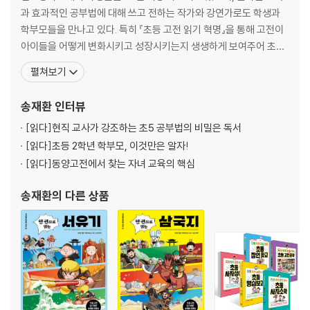
13. 결초보은 結草報恩
과 효과적인 공부법에 대해 쓰고 전하는 작가와 강연가로도 학생과
14. 막상막하 莫上莫下
학부모들을 만나고 있다. 특히 『초등 고전 읽기 혁명』을 통해 고전이
15. 배은망덕 背恩忘德
아이들을 어떻게 변화시키고 성장시키는지 생생하게 보여주어 초등
16. 백년해로 百年偕老
고전 읽기 열풍을 불러일으켰다. 이외의 저서로는 『인성 쑥쑥 한자 쑥
펼쳐보기
17. 어부지리 漁父之利
쑥 초등 사자소학』, 『어휘 쑥쑥 논리 쑥쑥 초등 명심보감』, 『초등 1학
18. 역지사지 易地思之
년 공부, 책읽기가 전부다』, 『초등 2학년 평생 공부 습관을 완성하라』
송재환
인터뷰
19. 유유상종 類類相從
등이 있다. 많은 저서가 문화체육관광부
20. 인과응보 因果應報
[읽다]
현직 교사가 강조하는 초5 공부법의 비밀은 독서
21. 장유유서 長幼有序
[읽다]
초등 2학년 학부모, 이것만은 알자!
22. 죽마고우 竹馬故友
[읽다]
동양고전에서 찾는 자녀 교육의 핵심
23. 타산지석 他山之石
송재환
의 다른 상품
3장. 노력과 성공 편 : 스스로를 바로 세우는 일
24. 개과천선 改過遷善
25. 괄목상대 刮目相對
26. 금상첨화 錦上添花
27. 노심초사 勞心焦思
28. 대기만성 大器晩成