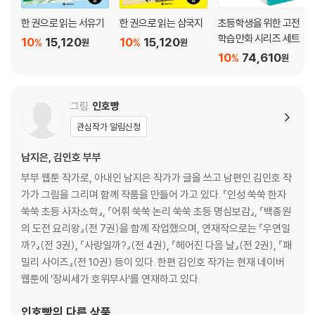
29. 동분서주 東奔西走
한 권으로 읽는 서유기
한 권으로 읽는 삼국지
초등학생을 위한 고전
30. 명실상부 名實相符
학습만화 시리즈 세트
10
15,120
10
15,120
%
%
원
원
31. 불철주야 不撤晝夜
10
74,610
%
원
32. 유비무환 有備無患
33. 이열치열 以熱治熱
34. 일사천리 一瀉千里
그림
인호빵
35. 일석이조 一石二鳥
관심작가 알림신청
36. 일취월장 日就月將
37. 자포자기 自暴自棄
남지은, 김인호 부부
38. 작심삼일 作心三日
부부 웹툰 작가로, 아내인 남지은 작가가 글을 쓰고 남편인 김인호 작
39. 주경야독 晝耕夜讀
가가 그림을 그리며 함께 작품을 만들어 가고 있다. 『인성 쑥쑥 한자
40. 학수고대 鶴首苦待
쑥쑥 초등 사자소학』, 『어휘 쑥쑥 논리 쑥쑥 초등 명심보감』, 『백종원
의 도전 요리왕』(전 7권)을 함께 작업했으며, 연재작으로는 『우연일
4장. 역경과 지혜 편 : 힘든 순간에 빛나는 인생의 통찰
까?』(전 3권), 『사랑일까?』(전 4권), 『헤어진 다음 날』(전 2권), 『패
밀리 사이즈』(전 10권) 등이 있다. 한편 김인호 작가는 현재 네이버
41. 고진감래 苦盡甘來
웹툰에 ‘장씨세가 호위무사’를 연재하고 있다.
42. 과유불급 過猶不及
43. 무용지물 無用之物
인호빵
의 다른 상품