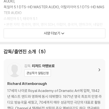
있습니다.
AUDIO,
3) 렌티큘러 스틸북의 경우, 보호필름이 붙어 판매되기도 합니다. 보호필
독일어 5.1 DTS-HD MASTER AUDIO, 이탈리아어 5.1 DTS-HD MAS
름 손상에 의한 교환/반품은 불가합니다.
TER AUDIO
4) 본품 보호를 위해 노란색의 카톤 박스로 재포장한 경우, 카톤박스 손상
스페인어 5.1, 태국어 5.1
에 의한 교환/반품은 불가합니다.
* 본편 자막: 한국어, 영어, 영어 SDH, 아랍어, 중국어, 덴마크어, 네덜란
5) 아웃케이스/구성품/포장 상태 불량에 의한 교환/반품 신청시 불량 확
드어, 핀란드어, 프랑스어, 독일어, 이탈리아어, 노르웨이어, 포르투갈어,
사양 더보기
인을 위해 개봉 시의 동영상을 요청할 수 있으며, 동영상이 없는 경우 교
스페인어, 스웨덴어, 태국어, 터키어
환/반품이 제한될 수 있습니다.
* 화면비율: WIDESCREEN 2.39:1
* 디스크 타입: UHD-99
감독/출연진 소개
5
※ 디스크 재생 불량
1) 기기 문제로 인해 발생하는 재생 불량 현상에 대해서는 반품/교환이 불
DISC 2 4K UHD
가하니 최신 소프트웨어로 업데이트된 DVD/BD 전용 기기에서 재생하실
* 오디오: 영어 DOLBY ATMOS (DOLBY TRUEHD 7.1 COMPATIBL
감독
리처드 어텐보로
것을 권유해 드립니다.
E),
관심작가 알림신청
2) 정전기와 먼지로 인해 재생이 원활하지 않은 경우가 있습니다. 디스크
영어 5.1 DTS-HD MASTER AUDIO, 프랑스어 5.1 DTS-HD MASTER
를 마른 천으로 닦으시거나, DVD 클리너 등 전용 제품을 이용하면 대부분
AUDIO,
Richard Attenborough
해결됩니다.
독일어 5.1 DTS-HD MASTER AUDIO, 이탈리아어 5.1 DTS-HD MAS
17세의 나이로 Royal Academy of Dramatic Art에 입학, 1942
3) 일부 PC 연결형 ODD의 경우 호환 상의 문제로 정상적인 디스크도 재
TER AUDIO
년 웨스트 엔드와 영화에 동시 데뷔했다. 1971년 영국 최초의 민영 라
생이 불가능한 경우가 있습니다. 독립형 전용 플레이어 사용을 권장드리
스페인어 5.1, 태국어 5.1
디오 방송국을 세웠고, 70세까지 매우 성공적인 극단의 대표로 활동
며, ODD 사용으로 인한 재생 불량의 경우 교환 시에도 동일한 오류가 발
* 본편 자막: 한국어, 영어, 영어 SDH, 아랍어, 중국어, 덴마크어, 네덜란
했다. Channel 4 텔레비전 설립의 주요 멤버이기도 하다. 연극배우,