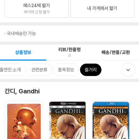
예스24에 팔기
내 가게에서 팔기
바이백 신청 불가
국내배송만 가능
리뷰/한줄평
상품정보
배송/반품/교환
0
/출연진 소개
관련분류
품목정보
줄거리
간디, Gandhi