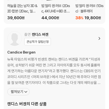
* The Words of Mahatma Gandhi
하늘을 걷는 남자 3D &
밥 말리:원 러브 (2Dis
밥 말리:원 러브 (1Dis
* The Making of Gandhi Photo Montage
2D 합본 (2Disc, 일반
c, 4K UHD+BD 초도
c) : 블루레이
판) : 블루레이
한정 슬립케이스 한정
39,600
44,000
38
19,800
%
원
원
원
판) : 블루레이
출연
캔디스 버겐
관심작가 알림신청
Candice Bergen
뉴욕 타임스의 비평가 빈센트 캔비는 캔디스 버겐을 가르켜 “지성과
유머, 상처받기 쉬운 여린 면 그리고 자아의지를 모두 동시에 훌륭하
게 연기하는 아름다운 연기자”라고 평가했다. 캔디스는 CBS의 인기
코미디 시리즈인 <머피 브라운>에서 지난 10년간 매 주마다 이런 점
을 잘 보여준 연기자이다. 이 작품으로 그녀는 다섯 개의 에미상을 수
상했다. 프랜시스 버겐과 고인이 된 에드가 버겐의 딸인 캔디스는 LA
펼쳐보기
에서 성장했으며 세계 곳곳을 다니며 수학했다. < Getting Straigh
t >,< Carnal Knowledge >등에 출연하여 평단으로부터 찬사를 받
캔디스 버겐
의 다른 상품
았으며 < Start