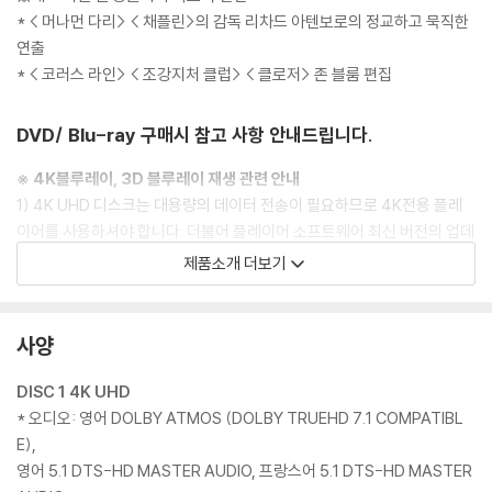
* < 머나먼 다리> < 채플린>의 감독 리차드 아텐보로의 정교하고 묵직한
연출
* < 코러스 라인> < 조강지처 클럽> < 클로저> 존 블룸 편집
DVD/ Blu-ray 구매시 참고 사항 안내드립니다.
※ 4K블루레이, 3D 블루레이 재생 관련 안내
1) 4K UHD 디스크는 대용량의 데이터 전송이 필요하므로 4K전용 플레
이어를 사용하셔야 합니다. 더불어 플레이어 소프트웨어 최신 버전의 업데
이트, 대용량 케이블 사용이 필수입니다.
제품소개 더보기
2) 3D 블루레이는 전용 플레이어와 3D 지원 TV를 통해서만 재생 가능합
니다.
사양
※ 아웃케이스/구성품/포장 상태
1) 제작/배송 과정에서 경미한 아웃케이스 주름, 모서리 눌림 및 갈라짐이
DISC 1 4K UHD
발생할 수 있습니다. 반품을 원하실 경우 미개봉 상태로 문의 부탁드립니
* 오디오: 영어 DOLBY ATMOS (DOLBY TRUEHD 7.1 COMPATIBL
다.
E),
2) 스틸북 케이스 제작 과정에서 기포 혹은 경미한 인쇄 오류가 발생할 수
영어 5.1 DTS-HD MASTER AUDIO, 프랑스어 5.1 DTS-HD MASTER