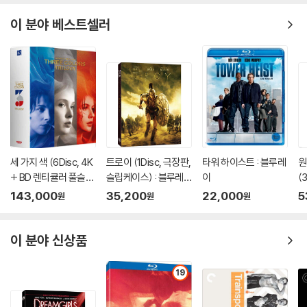
이 분야 베스트셀러
세 가지 색 (6Disc, 4K
트로이 (1Disc, 극장판,
타워 하이스트 : 블루레
원
+ BD 렌티큘러 풀슬립
슬립케이스) : 블루레
이
(
트릴로지 박스 한정판)
이
D
143,000
35,200
22,000
5
원
원
원
: 블루레이
한
이 분야 신상품
19