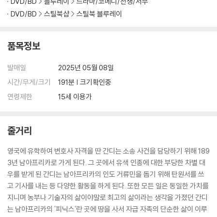
DVD/BD
블루레이
드라마/코메디/전쟁/서부
DVD/BD
스틸북샵
스틸북 블루레이
품목정보
발매일
2025년 05월 08일
시간/무게/크기
191분 | 크기확인중
연령제한
15세 이용가
줄거리
영국에 유학하여 변호사 자격을 딴 간디는 소송 사건을 담당하기 위해 189
3년 남아프리카로 가게 된다. 그 곳에서 유색 인종에 대한 부당한 차별 대
우를 받게 된 간디는 남아프리카의 인도 거류민을 돕기 위해 탄원서를 쓰
고 기사를 내는 등 다양한 활동을 하게 된다. 또한 모든 일은 동일한 가치를
지니며 농부나 기술자의 삶이야말로 최고의 삶이라는 생각을 가졌던 간디
는 남아프리카의 '피닉스'란 곳에 땅을 사서 자급 자족의 단순한 삶이 이루