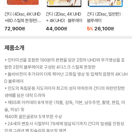
간디 (4Disc, 4K UHD
간디 (2Disc, 4K UHD
간디 (2Disc, 일반판) :
+BD 스틸북 한정판) :
+ 4K UHD) : 블루레이
블루레이
블루레이
72,900
44,000
5
26,100
%
원
원
원
제품소개
* 인터미션을 포함한 190분의 본편을 담은 2장의 UHD와 부가영상을 포
함한 2장의 블루레이로 구성된 4디스크 스틸북 한정판
* 돌비비전이 추가되어 더욱 뛰어난 고화질 영상 및 입체적 음향의 4K UH
D 블루레이
* 인도의 독립운동 지도자이자 최고의 성자 마하트마 간디의 파란만장한
생애를 담은 대작 드라마
* 제55회 아카데미 8개 부문 (작품, 감독, 각본, 남우주연, 촬영, 편집, 미
술, 의상) 및
제40회 골든글로브 5개 부문 수상
* 24세의 변호사 시절부터 79세에 암살되기까지 간디의 일생을 진정성
있게 그려낸 벤 킹슬리의 독보적 열연