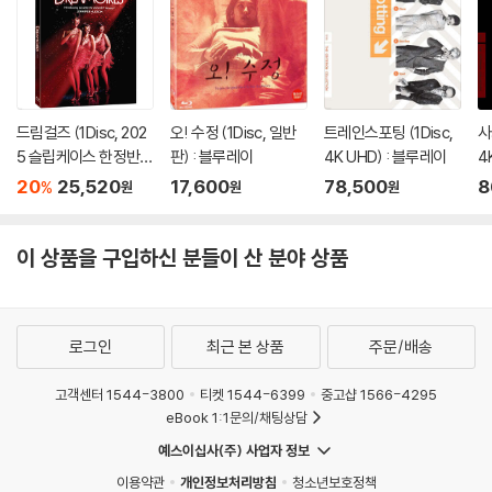
드림걸즈 (1Disc, 202
오! 수정 (1Disc, 일반
트레인스포팅 (1Disc,
사
5 슬립케이스 한정반 B
판) : 블루레이
4K UHD) : 블루레이
4
D) : 블루레이
20
25,520
17,600
78,500
8
%
원
원
원
이 상품을 구입하신 분들이 산 분야 상품
로그인
최근 본 상품
주문/배송
고객센터 1544-3800
티켓 1544-6399
중고샵 1566-4295
eBook 1:1문의/채팅상담
예스이십사(주) 사업자 정보
이용약관
개인정보처리방침
청소년보호정책