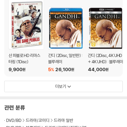
산 파블로 HD 리마스
간디 (2Disc, 일반판) :
간디 (2Disc, 4K UHD
터링 (1Disc)
블루레이
+ 4K UHD) : 블루레이
9,900
5
26,100
44,000
%
원
원
원
더보기
관련 분류
DVD/BD
드라마/코미디
드라마 일반