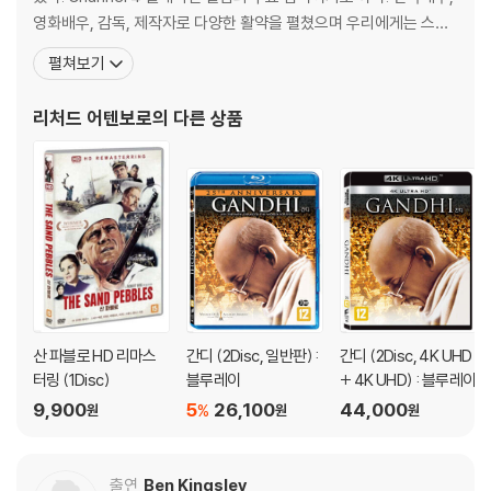
생할 수 있음을 알려드립니다.
드어, 핀란드어, 프랑스어, 독일어, 이탈리아어, 노르웨이어, 포르투갈어,
영화배우, 감독, 제작자로 다양한 활약을 펼쳤으며 우리에게는 스필
스페인어, 스웨덴어, 태국어, 터키어
버그의 <쥬라기 공원> 1, 2편, 존 휴즈 감독의 <34번가의 기적> 등
펼쳐보기
※ 디스크 외관 불량
* 화면비율: WIDESCREEN 2.39:1
으로 알려진 배우이다. 대표작인 <간디> 외에도 <코러스 라인><자
디스크에 미세한 잔 흠집이 남아있거나 인쇄 면이 깨끗하지 않은 경우가
* 디스크 타입: UHD-99
유의 절규><머나먼 다리><젊은 날의 처칠><러브 앤 워> 등 많은
있으며, 상품의 불량이 아닙니다. 단, 재생에 이상이 있는 경우에는 불량으
리처드 어텐보로
의 다른 상품
작품의 감독을
로 인한 반품/교환이 가능합니다.
DISC 3 블루레이
* 오디오: 영어 TRUEHD 5.1, 태국어 5.1,
※ 교환/반품 안내
* 본편 자막: 한국어, 영어, 중국어, 태국어
1) 불량으로 인한 교환/반품 요청 시에는 불량 확인을 위해 개봉 시의 동영
* 스페셜 피쳐 자막: 한국어, 중국어, 태국어
상을 요청할 수 있으며, 동영상이 없는 경우 교환/반품이 제한될 수 있습니
* 화면비율: Widescreen 2.35:1
다.
* 디스크 타입: BD-50 DUAL LAYER
관련 사진과 동영상 및 재생 기기 모델명을 첨부하여 첨부하여 고객센터에
문의 바랍니다.
DISC 4 블루레이
2) 사양 오인지, 오 구매, 변심 사유로의 반품은 제품 개봉 전에만 운임비
산 파블로 HD 리마스
간디 (2Disc, 일반판) :
간디 (2Disc, 4K UHD
* 오디오: 영어 2.0
터링 (1Disc)
블루레이
+ 4K UHD) : 블루레이
부담 후 처리 가능합니다.
* 자 막: 한국어, 영어, 중국어, 네덜란드어, 프랑스어, 독일어, 이탈리아어,
3) 스틸북 한정판, 초회 한정판의 경우 제작 수량이 한정되어 있고, 택배
9,900
5
26,100
44,000
포르투갈어, 스페인어,
%
원
원
원
이동 과정에서의 손상이 발생하면, 재 판매가 어려우므로 신중한 구매 선
태국어
택을 부탁드립니다.
출연
Ben Kingsley
4) 한정판 상품의 변심, 오구매로 인한 반품은 회송된 상품의 상태 확인 후