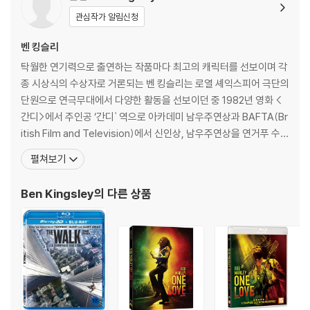
진행이 가능합니다. 택배 이동 중 파손이 발생하지 않도록 완충 포장을 부
SPECIAL FEATURES
관심작가 알림신청
탁드립니다.
벤 킹슬리
DISC 3
* Director's Commentary
탁월한 연기력으로 출연하는 작품마다 최고의 캐릭터를 선보이며 각
* Introduction by Sir Richard Attenborough
종 시상식의 수상자로 거론되는 벤 킹슬리는 로열 셰익스피어 극단의
* Gandhi's Legacy: A Picture-in-Graphics Track (한글 자막 없음)
단원으로 연극무대에서 다양한 활동을 선보이던 중 1982년 영화 <
간디>에서 주인공 ‘간디` 역으로 아카데미 남우주연상과 BAFTA(Br
DISC 4
itish Film and Television)에서 신인상, 남우주연상을 연거푸 수상
* Designing Gandhi
하며 명배우로서의 입지를 확고히 다졌다. <간디> 이후 세계 최고의
펼쳐보기
* From the Director's Chair
감독들과 쉴 새 없이 작업해온 벤 킹슬리는 매 작품마다 전혀 다른 다
* Vintage Newsreel Footage
양한 연기를 선보였다. 1991년 배리 리빈스 감독의 <벅시>로 아카데
Ben Kingsley
의 다른 상품
* In Search of Gandhi
미 남우조연상 후보에 오른
* Interview Ben Kingsley talks about Gandhi
* Looking Back
* Madeleine Slade: An Englishwoman Abroad
* Reflections on Ben
* Shooting an Epic in India
* The Funeral