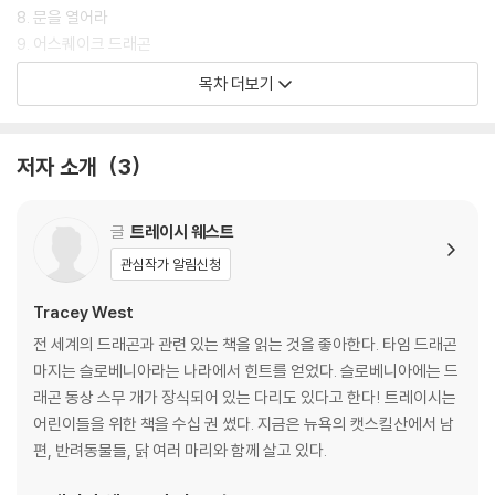
8. 문을 열어라
9. 어스퀘이크 드래곤
10. 파괴된 브라켄
목차 더보기
11. 드레이크의 계획
12. 나가의 눈물
13. 병 속으로
저자 소개
3
14. 균형
15. 망가진 땅
글
트레이시 웨스트
관심작가 알림신청
Tracey West
전 세계의 드래곤과 관련 있는 책을 읽는 것을 좋아한다. 타임 드래곤
마지는 슬로베니아라는 나라에서 힌트를 얻었다. 슬로베니아에는 드
래곤 동상 스무 개가 장식되어 있는 다리도 있다고 한다! 트레이시는
어린이들을 위한 책을 수십 권 썼다. 지금은 뉴욕의 캣스킬산에서 남
편, 반려동물들, 닭 여러 마리와 함께 살고 있다.