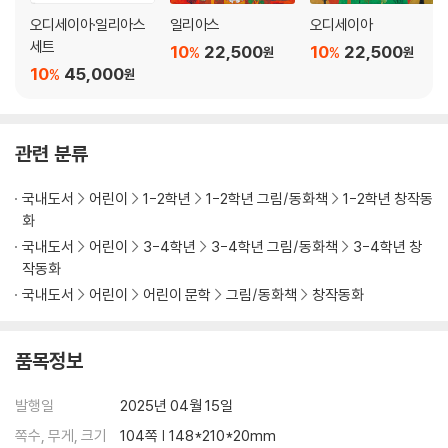
오디세이아·일리아스
일리아스
오디세이아
세트
10
22,500
10
22,500
%
%
원
원
10
45,000
%
원
관련 분류
국내도서
어린이
1-2학년
1-2학년 그림/동화책
1-2학년 창작동
화
국내도서
어린이
3-4학년
3-4학년 그림/동화책
3-4학년 창
작동화
국내도서
어린이
어린이 문학
그림/동화책
창작동화
품목정보
발행일
2025년 04월 15일
쪽수, 무게, 크기
104쪽 | 148*210*20mm