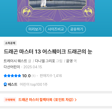
미리보기
사이즈비교
공유하기
소득공제
드래곤 마스터 13 어스퀘이크 드래곤의 눈
트레이시 웨스트
글
다니엘 그리포
그림
윤영
역
다산어린이
2025.04.15.
10.0
판매지수
1,416
1
베스트
어린이 top100 1주
드래곤 마스터 컬렉터북 (포인트 차감)
구매혜택