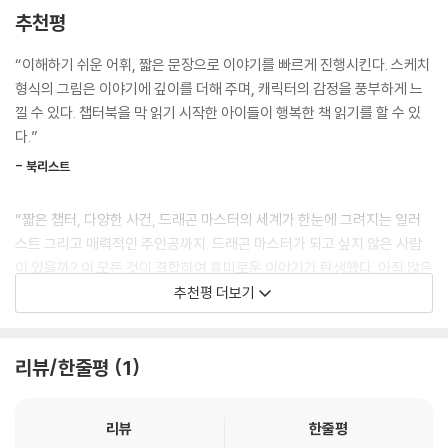
크’와 드래곤 ‘웜’이 시리즈 전체를 이끌어가지만 각각의 에피소드는 매번
추천평
주요 인물과 드래곤이 바뀌며 궁금증을 일으킨다. 드래곤 마스터인 아이들
은 성격과 생김새, 고향까지 모두 달라서 다양한 개성이 드러나는 캐릭터
“이해하기 쉬운 어휘, 짧은 문장으로 이야기를 빠르게 진행시킨다. 스케치
이며, 드래곤 마스터와 짝을 이루는 드래곤 또한 속성이나, 능력, 성격이
형식의 그림은 이야기에 깊이를 더해 주며, 캐릭터의 감정을 풍부하게 느
모두 달라서 자신과 맞는 드래곤을 찾는 재미도 느낄 수 있다. 이야기가 진
낄 수 있다. 챕터북을 막 읽기 시작한 아이들이 행복한 책 읽기를 할 수 있
행될수록 새로운 드래곤과 마스터의 등장으로, 예측 불가능한 전개가 이루
다.”
어져 더욱 호기심을 자아낸다.
- 북리스트
* 해외 독자 후기 *
“짧은 챕터, 다양한 사건, 드래곤 마스터의 세계가 한눈에 그려지는 일러
스트 그리고 매력적인 주인공까지. 드래곤 마스터가 되고 싶지 않은 사람
- 아들과 함께 이 시리즈를 읽는 것을 좋아한다. 아들이 다섯 살 때 시작한
이 있을까? 이 모든 것이 결합하여 흥미로운 이야기가 탄생했다. 아직 많은
이 책은 일곱 살이 되어도 여전히 즐기고 있다.
이야기가 남아 있기 때문에 다음 권이 기다려지는 시리즈다.”
추천평 더보기
- 《해리포터》를 읽을 준비가 되지 않은 아이들에게 적합한 판타지 책이다.
- 판타지를 좋아하지만 긴 글을 읽기 어려워하는 아이에게 잘 맞는다. 도서
- 커커스
관이나 교실, 가정에서 읽히는 걸 적극 권장한다.
리뷰/한줄평
1
- 일곱 살, 아홉 살인 내 아이들이 매일 밤 읽고 싶어서 견딜 수 없어 한다.
오늘도 우리는 모험 가득한 드래곤 마스터의 세계로 떠난다!
하지만 마흔두 살인 나도 솔직히 너무 좋아한다.
- 우리 아들은 활동적이어서 독서를 싫어하는데, 이 책 한 권은 이틀 만에
그림책을 좋아하는 일곱 살 우리 아이가 서서히 긴 글 읽기를 시작하길 바
리뷰
한줄평
다 읽고 다음 권을 읽고 싶어 한다. 아주 멋진 책이다.
랐습니다. 하지만 쉽지만은 않더군요. 삽화가 줄고 글이 많아지는 것이 아