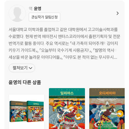
역
윤영
관심작가 알림신청
서울대학교 미학과를 졸업하고 같은 대학원에서 고고미술사학과를
수료했다. 현재 번역 에이전시 엔터스코리아에서 출판기획자 및 전문
번역가로 활동 중이다. 주요 역서로는 『내 가족이 되어주개!: 강아지
키우기 가이드북』, 『오늘부터 국수기계 사용금지!』, 『발명의 역사 :
세상을 바꾼 놀라운 아이디어들』, 『아무도 본 적이 없는 무시무시한
공룡들』, 『미술관 고양이 밀드레드』, 『브리짓 밴더퍼프』 시리즈, 『거
펼쳐보기
의 모든 순간의 미술사』, 『그림 그리기는 즐겁죠: 밥 로스의 참 쉬운
그림 수업』, 『밥 로스 컬러링 북: “어때요, 참 쉽죠?” 밥 아저씨와 함
윤영
의 다른 상품
께 그림을 그립시다』, 『아