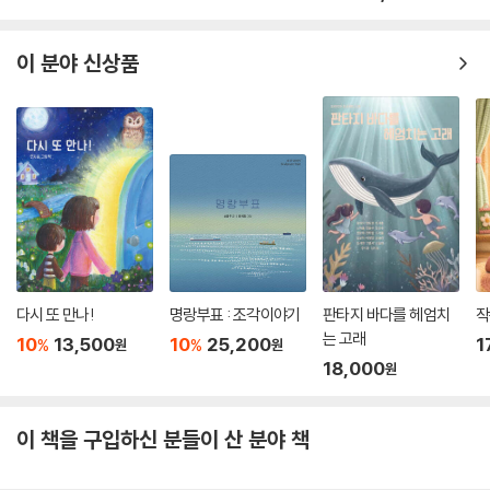
어둠의 마법사 말드레드는 세 마리의 드래곤과 다섯 명의 드래곤 마스터를
간단히 물리친다. 손쉽게 은빛, 금빛 열쇠로 나가를 깨우려 하는데...!
이 분야 신상품
말드레의 사악한 계략으로 세상이 무너지려 한다. 과연 드레이크는 어둠의
마법사를 막을 수 있을까? 위험에 빠진 이 세상을 구할 수 있을까? 마법과
우정의 힘이 빛나는 대결이 펼쳐진다!
다시 또 만나!
명랑부표 : 조각이야기
판타지 바다를 헤엄치
작
는 고래
10
13,500
10
25,200
1
%
%
원
원
18,000
원
이 책을 구입하신 분들이 산 분야 책