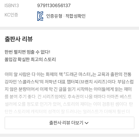
ISBN13
9791130656137
KC인증
인증유형 : 적합성확인
출판사 리뷰
한번 펼치면 멈출 수 없다!
몰입감 확실한 최고의 스토리
이미 알 사람은 다 아는 화제의 책 『드래곤 마스터』는 교육과 출판의 전통
강자인 ‘스콜라스틱’의 저학년 대표 챕터북(브랜치 시리즈)이다. 부담스럽
지 않은 분량이어서 이제 막 긴 글을 읽기 시작하는 아이들에게 읽는 재미
를 붙여 주기 좋다. 긴 시리즈임에도 후속권이 나올 때마다 아마존 베스트
셀러에 오를 정도로 인기가 있어, 스토리의 재미는 이미 검증된 셈이다. 탄
탄한 스토리에 캐릭터의 성격이 잘 드러나는 일러스트가 더해져 훨씬 더
풍부한 책 읽기를 경험할 수 있다.
출판사 리뷰 더보기
이 책의 가장 큰 장점은 흡인력 있고, 무궁무진한 스토리 구성이다. ‘드레이