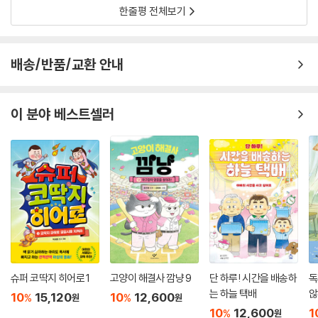
한줄평 전체보기
때문이다. 드래곤 마스터와의 성향과 각 드래곤의 속성 등을 담았으며, 스
페셜 에디션인만큼 풀컬러의 다채로운 드래곤을 감상할 수 있다. 다음 이
야기의 주인공을 미리 만나보거나 나와 성향이 맞는 드래곤을 찾아보는 재
배송/반품/교환 안내
미도 있다. 하나 더, 본책에서는 ‘드래곤 카드’가 들어 있어 드래곤 컬렉션
을 완성해 볼 수도 있다.
이 분야 베스트셀러
강력한 드래곤을 움직일 수 있는 자는 누구인가
어둠의 마법사를 막기 위한 최후의 대결!
사악한 어둠의 마법사 말드레드가 마침내 금빛, 은빛 열쇠를 모두 손에 넣
었다. 가장 강력한 어스퀘이크 드래곤 나가를 깨워 세상을 파괴하려는 것
이다. 이를 막기 위해 마법사들이 힘을 모아 말드레드를 붙잡아 두었지만
언제 탈출할지 모르는 상황이므로, 한시라도 빨리 나가를 찾아야 한다. 드
레이크는 금빛 열쇠의 수호자 다르마와 은빛 열쇠의 수호자 장과 함께 나
가의 신전으로 향한다. 하지만 드레이크와 친구들을 맞이하는 건, 그 누구
의 방문도 허락하지 않는 두 명의 드래곤 마스터. 드레이크는 말드레드의
슈퍼 코딱지 히어로 1
고양이 해결사 깜냥 9
단 하루! 시간을 배송하
독
위험을 알려 주려 하지만, 나가의 드래곤 마스터들은 낯선 침입자의 말을
는 하늘 택배
않
10
15,120
10
12,600
%
%
원
원
듣지 않는다. 그때, 강력한 충격과 함께 말드레드가 나타났다! 가장 강력한
10
12,600
1
%
원