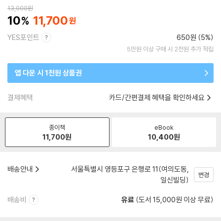
13,000
원
10
11,700
YES포인트
650원 (5%)
5만원 이상 구매 시 2천원 추가 적립
앱 다운 시 1천원 상품권
결제혜택
카드/간편결제 혜택을 확인하세요
종이책
eBook
11,700
원
10,400
원
배송안내
서울특별시 영등포구 은행로 11(여의도동,
변경
일신빌딩)
배송비
유료
(도서 15,000원 이상 무료)