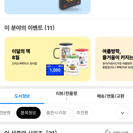
이 분야의 이벤트
11
리뷰/한줄평
도서정보
배송/반품/교환
1
련분류
품목정보
출판사 리뷰
추천평