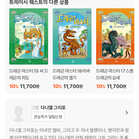
트레이시 웨스트
의 다른 상품
드래곤 마스터 19. 씨 드
드래곤 마스터 18 라바
드래곤 마스터 17 스톤
래곤의 파도
드래곤의 열기
드래곤의 요새
10
11,700
10
11,700
10
11,700
%
%
%
원
원
원
그림
다니엘 그리포
관심작가 알림신청
다니엘 그리포는 아내인 엘바, 그리고 두 자녀 발렌티나, 벤자민과 함
께 아르헨티나에 살고 있다. 다니엘은 어릴 때부터 그림 그리는 걸 좋