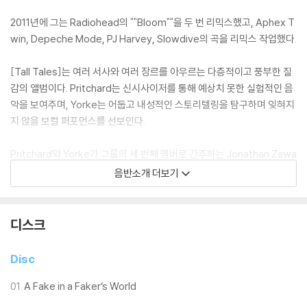
2011년에 그는 Radiohead의 ""Bloom""을 두 번 리믹스했고, Aphex T
win, Depeche Mode, PJ Harvey, Slowdive의 곡을 리믹스 작업했다.
[Tall Tales]는 여러 서사와 여러 장르를 아우르는 다층적이고 풍부한 질
감의 앨범이다. Pritchard는 신시사이저를 통해 예상치 못한 실험적인 음
악을 보여주며, Yorke는 어둡고 내성적인 스토리텔링을 탐구하며 잊혀지
지 않을 보컬 퍼포먼스를 선보인다.
Pritchard와 Yorke가 그룹의 세 번째 멤버로 간주하는 Jonathan Zawa
da는 아날로그와 디지털 기술을 모두 통합하는 다면적인 접근 방식으로
음반소개 더보기
유명한 비주얼 아티스트다.
자와다는 [Tall Tales]의 앨범 아트워크를 디자인했고, ‘Back In The Ga
디스크
me’과 ‘This Conversation Is Missing Your Voice’의 비디오는 현실
과 디지털의 경계를 모호하게 하며, 자연의 아름다움과 디스토피아 세계의
Disc
잔혹함을 병치하고 있다.
01
A Fake in a Faker’s World