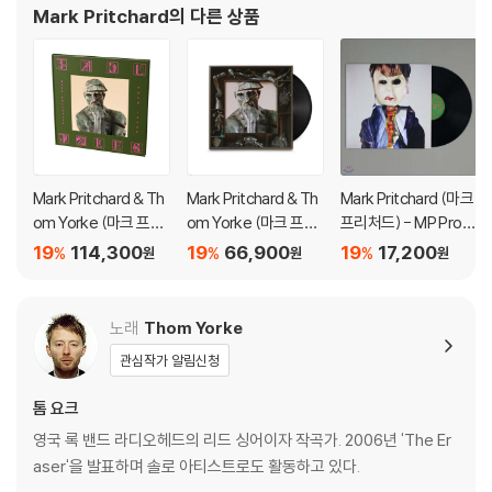
Mark Pritchard
의 다른 상품
Mark Pritchard & Th
Mark Pritchard & Th
Mark Pritchard (마크
om Yorke (마크 프리
om Yorke (마크 프리
프리처드) - MP Prod
처드 & 톰 요크) - Tall
처드 & 톰 요크) - Tall
uctions (EP) [LP]
19
114,300
19
66,900
19
17,200
%
%
%
원
원
원
Tales [2LP]
Tales [2LP]
노래
Thom Yorke
관심작가 알림신청
톰 요크
영국 록 밴드 라디오헤드의 리드 싱어이자 작곡가. 2006년 'The Er
aser'을 발표하며 솔로 아티스트로도 활동하고 있다.