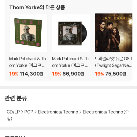
Thom Yorke
의 다른 상품
Mark Pritchard & Th
Mark Pritchard & Th
트와일라잇: 뉴문 OST
om Yorke (마크 프리
om Yorke (마크 프리
(Twilight Saga: New
처드 & 톰 요크) - Tall
처드 & 톰 요크) - Tall
Moon Original Soun
19
114,300
19
66,900
19
75,500
%
%
%
원
원
원
Tales [2LP]
Tales [2LP]
dtrack) [골드 컬러 2L
P]
관련 분류
CD/LP
POP
Electronica/Techno
Electronica/Techno(수
입)