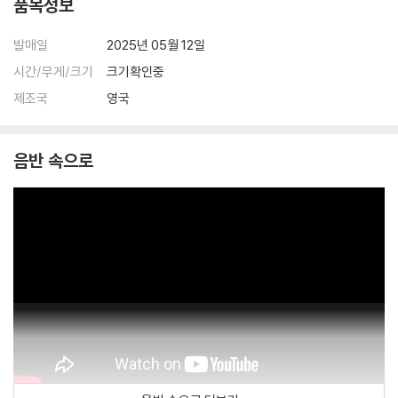
품목정보
발매일
2025년 05월 12일
시간/무게/크기
크기확인중
제조국
영국
음반 속으로