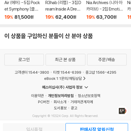
Air (에어) - 5집 Pock
R3hab (리햅) - 3집 D
Nia Archives (니아 아
N
et Symphony [클리
ream Inside A Drea
카이브) - 2집 Emotio
카
어 컬러 2LP]
m [마블 컬러 LP]
nal Junglist [블랙 &
na
19
81,500
19
62,400
19
63,700
1
%
%
%
원
원
원
화이트 마블 컬러 LP]
이 상품을 구입하신 분들이 산 분야 상품
로그인
최근 본 상품
주문/배송
고객센터 1544-3800
티켓 1544-6399
중고샵 1566-4295
eBook 1:1문의/채팅상담
예스이십사(주) 사업자 정보
이용약관
개인정보처리방침
청소년보호정책
PC버전
회사소개
거래처관계자께
도서홍보
광고
Copyright © YES24 Corp. All Rights Reserved.
MATOM6
일시품절
판매시작 알림신청