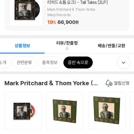
리처드 & 톰 요크) - Tall Tales [2LP]
Mark Pritchard & Thom Yorke
Warp Records
19
66,900
%
원
리뷰/한줄평
상품정보
배송/반품/교환
0
소개
관련분류
품목정보
음반 속으로
Mark Pritchard & Thom Yorke (마크 프리처드 & 톰 요크) - Tall Tales
알림신청