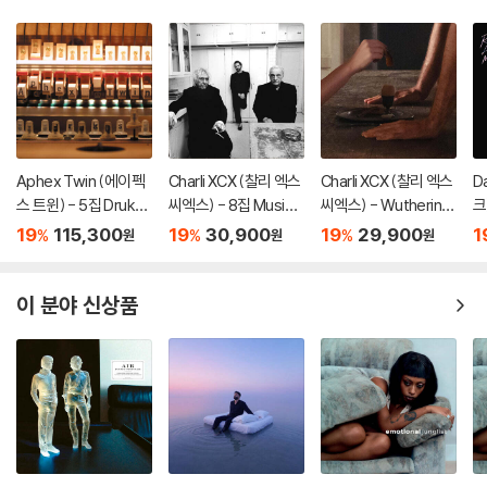
Aphex Twin (에이펙
Charli XCX (찰리 엑스
Charli XCX (찰리 엑스
D
스 트윈) - 5집 Drukqs
씨엑스) - 8집 Music,
씨엑스) - Wuthering
크
[4LP]
Fashion, Film
Heights
s
19
115,300
19
30,900
19
29,900
1
%
%
%
원
원
원
nn
이 분야 신상품