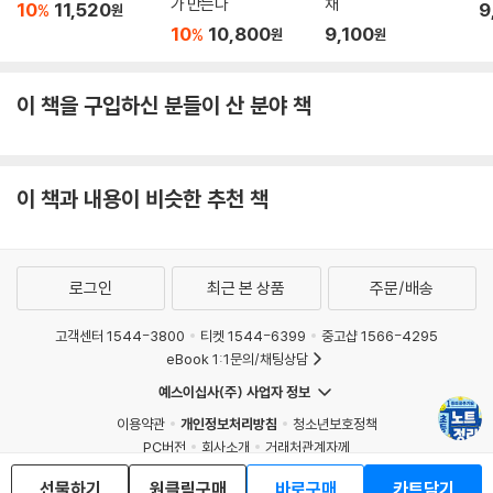
가 만든다
채
10
11,520
9
%
원
10
10,800
9,100
%
원
원
이 책을 구입하신 분들이 산 분야 책
이 책과 내용이 비슷한 추천 책
로그인
최근 본 상품
주문/배송
고객센터 1544-3800
티켓 1544-6399
중고샵 1566-4295
eBook 1:1문의/채팅상담
예스이십사(주) 사업자 정보
이용약관
개인정보처리방침
청소년보호정책
PC버전
회사소개
거래처관계자께
도서홍보
광고
선물하기
원클릭구매
바로구매
카트담기