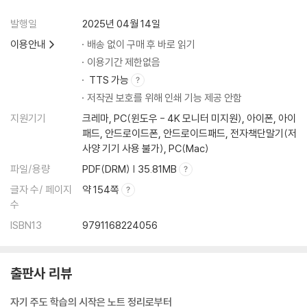
3. 코넬 노트는 어떻게 활용해요?
4. 스스로 쓰고 활용해 보는 코넬 노트
발행일
2025년 04월 14일
이용안내
배송 없이 구매 후 바로 읽기
6장 노트 정리 실천
이용기간 제한없음
TTS 가능
내가 쓰는 하루 배움 노트
저작권 보호를 위해 인쇄 기능 제공 안함
내가 쓰는 날단배궁 노트
지원기기
크레마, PC(윈도우 - 4K 모니터 미지원), 아이폰, 아이
내가 쓰는 코넬 노트
패드, 안드로이드폰, 안드로이드패드, 전자책단말기(저
사양 기기 사용 불가), PC(Mac)
[책속의 책] 연습 교과서
파일/용량
PDF(DRM) | 35.81MB
《사회》
글자 수/ 페이지
약 154쪽
5-1 《지리》 영역
수
Ⅰ. 국토와 우리 생활
ISBN13
9791168224056
2. 우리 국토의 자연환경
(1) 우리나라에서 볼 수 있는 다양한 지형에 대해 설명해 볼까요?
(2) 우리나라의 산지, 하천, 평야, 해안의 특징에 대해 알아볼까요?
출판사 리뷰
(3) 우리나라 기후의 특징에 대해 설명해 볼까요?
자기 주도 학습의 시작은 노트 정리로부터