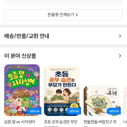
한줄평 전체보기
배송/반품/교환 안내
이 분야 신상품
요즘 말 vs 사자성어
초등 공부 습관은 부모
한들한들 바람친구 부
나