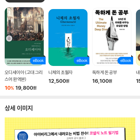
오디세이아 (고대 그리
니체의 초월자
독하게 돈 공부
내
스어 완역본)
12,500
16,100
1
원
원
10
19,800
%
원
상세 이미지