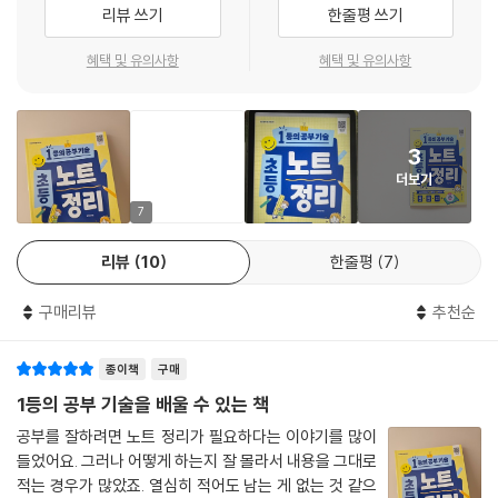
의 기초를 잡아야 합니다. 먼저 그날 수업의 중심 내용을 이해하고, 선생님
6-2 《생명》 영역
리뷰 쓰기
한줄평 쓰기
의 말씀과 교과서 텍스트에서 핵심 단어와 핵심 문장을 찾아내는 연습을
Ⅳ. 우리 몸의 구조와 기능
합니다. 이렇게 각 과목에서 찾아낸 핵심 단어들은 ‘하루 배움 노트’에 정리
2. 소화 기관의 생김새와 하는 일을 알아볼까요?
혜택 및 유의사항
혜택 및 유의사항
합니다. 이 방식이 익숙해지면 찾아낸 핵심 단어와 핵심 문장을 나만의 언
3. 호흡 기관의 생김새와 하는 일을 알아볼까요?
어로 풀어서 ‘날단배궁 노트’에 적습니다. 날짜, 단원, 배운 내용, 궁금한 점
을 적는 날단배궁 노트는 각 과목별로 핵심 내용뿐만 아니라 그에서 파생
3
된 자신의 생각과 궁금한 점까지 생각하도록 도와줍니다. 이러한 기초 단
더보기
계의 훈련이 탄탄하게 되어 있어야 가장 완성된 단계의 노트 형태인 ‘코넬
노트’에 도전할 수 있습니다.
7
리뷰
10
한줄평
7
고학년 대비! 지금 바로 노트 정리!
구매리뷰
추천순
코넬 노트는 내용 정리, 단서, 요약의 세 영역에 학습 내용을 정리하는 노트
입니다. 우리에게 가장 익숙한 노트이지요. 코넬 노트에 정리해 두면 매일,
종이책
구매
일주일, 한 달 간격으로 복습이 가능하고, 시험 직전에는 단서 영역이나 요
약 영역만 보고서도 그동안 배웠던 모든 내용이 몇 문장으로 자신의 머릿
1등의 공부 기술을 배울 수 있는 책
속에 남아 있는 신기한 경험을 할 수 있지요. 학습에는 왕도가 없습니다. 하
공부를 잘하려면 노트 정리가 필요하다는 이야기를 많이
지만 전략은 있습니다. 단순히 모든 내용을 무작정 머리에 넣으려 애쓰는
들었어요. 그러나 어떻게 하는지 잘 몰라서 내용을 그대로
것이 아니라 단계별로 기술을 쌓고, 실전 연습으로 응용하면 좀 더 효율적
적는 경우가 많았죠. 열심히 적어도 남는 게 없는 것 같으