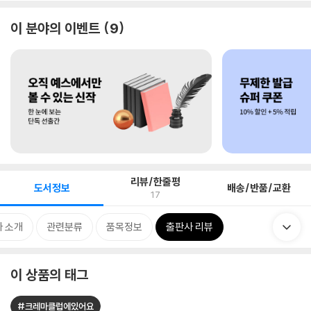
이 분야의 이벤트
9
리뷰/한줄평
도서정보
배송/반품/교환
17
 소개
관련분류
품목정보
출판사 리뷰
이 상품의 태그
#크레마클럽에있어요