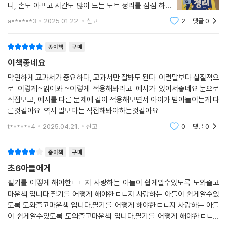
으로 학습할 수 있습니다. 본 도서는 이제 조금씩 많은 양의 공부를 시작해
니, 손도 아프고 시간도 많이 드는 노트 정리를 점점 하지
야 하는 초등학교 3~4학년 학생들에게 효율적인 학습법을 자신 있게 소
않게 되었던 것 같아요. ^^;;; 이 책에서는 딱 세 개의 노트
a******3
2025.01.22.
신고
2
댓글
0
를 알려줘요. 가장 쉽게 시도해볼 수 있는 하루배움노트,
개합니다. 국적불문, 세대불문 1등은 모두 사용하는 공부 기술, 노트 정리.
낯설지만 어렵지 않은 날단배궁 노
지금 바로 시작해 보세요!
종이책
구매
이책좋네요
막연하게 교과서가 중요하다, 교과서만 잘봐도 된다..이런말보다 실질적으
로 이렇게~읽어봐.~이렇게 적용해봐라고 예시가 있어서좋네요.눈으로
직접보고, 예시를 다른 문제에 같이 적용해보면서 아이가 받아들이는게 다
른것같아요. 역시 말보다는 직접해봐야하는것같아요.
t******4
2025.04.21.
신고
0
댓글
0
종이책
구매
초6아들에게
필기를 어떻게 해야한ㄷㄴ지 사랑하는 아들이 쉽게알수있도록 도와즐고
마운책 입니다.필기를 어떻게 해야한ㄷㄴ지 사랑하는 아들이 쉽게알수있
도록 도와즐고마운책 입니다.필기를 어떻게 해야한ㄷㄴ지 사랑하는 아들
이 쉽게알수있도록 도와즐고마운책 입니다.필기를 어떻게 해야한ㄷㄴ지