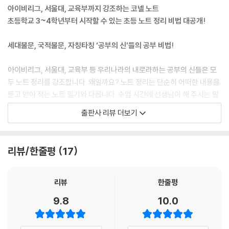
아이비리그, 서울대, 교육부까지 강조하는 코넬 노트
5-2 《역사》 영역
초등학교 3~4학년부터 시작할 수 있는 초등 노트 정리 비법 대공개!
Ⅰ. 옛 사람들의 삶과 문화
1. 나라의 등장과 발전
세대불문, 국적불문, 자칭타칭 ‘공부의 신’들의 공부 비법!
(1) 고조선의 건국과 발전 과정에 대해 알아볼까요?
(2) 삼국과 가야의 성립과 발전 과정을 알아볼까요?
아이비리그, 서울대, 교육부 등 우리나라의 내로라하는 공부의 신들은 모
(3) 신라의 삼국 통일 과정과 발해의 발전 과정을 알아볼까요?
두 노트 정리를 강조합니다. 왜일까요? 노트 정리는 단순히 어떠한 내용을
듣고 받아 적는 노트 필기와 다릅니다. 수업 시간에 선생님이 해 주시는 말
《과학》
씀을 듣고, 교과서 텍스트를 읽은 후 그 안에서 스스로 핵심 단어와 핵심 문
4-2 《지구와 우주》 영역
출판사 리뷰 더보기
장을 찾아내 체계적으로 노트에 정리하는 것이 진정한 노트 정리입니다.
Ⅳ. 화산과 지진
이 과정에서 자연스럽게 핵심 내용을 잡아내는 능력이 길러지고, 또 이것
1. 화산 활동이 일어나면 어떤 물질이 나올까요?
을 자신만의 문장으로 만들어 내는 능력도 향상됩니다. 즉, 자기 주도적 학
2. 화산 활동으로 생긴 화강암과 현무암은 어떤 특징이 있을까요?
리뷰/한줄평
17
습 능력이 길러지는 것이지요. 이것이 모든 공부의 신들이 노트 정리를 강
조하는 이유입니다.
6-2 《운동과 에너지》 영역
Ⅰ. 전기의 이용
리뷰
한줄평
차근차근 3단계로 기초부터 단단하게!
1. 전구에 불을 켜려면 어떻게 해야 할까요?
9.8
10.0
2. 전지의 수에 따라 전구의 밝기는 어떻게 변할까요?
글밥이 많은 텍스트를 접하게 되는 초등학교 3~4학년 때부터 노트 정리