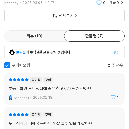
사랑하는 아들이 쉽게알수있도록 도와즐고마운책 입니다.필기를 어떻게
h*****y
2026.03.06.
신고
0
댓글
0
해야한ㄷㄴ지 사랑하는 아들
리뷰 전체보기
리뷰
10
한줄평
7
클린봇
이 부적절한 글을 감지 중입니다.
설정
구매한줄평
추천순
종이책
구매
초등고학년 노트정리에 좋은 참고서가 될거 같아요
k******i
2025.02.18.
1
종이책
구매
노트정리에 대해 초등아이가 잘 알수 있을거 같아요.