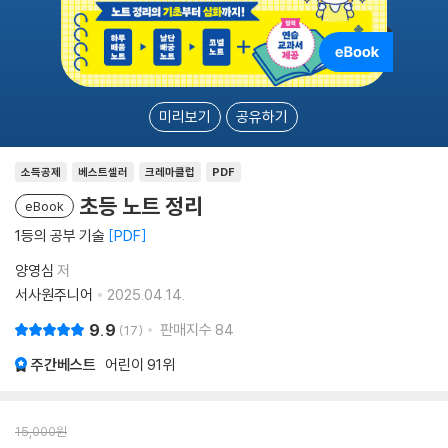
미리보기
공유하기
소득공제
베스트셀러
크레마클럽
PDF
초등 노트 정리
eBook
1등의 공부 기술
PDF
양영심
저
서사원주니어
2025.04.14.
9.9
판매지수
84
17
주간베스트
어린이
91위
15,000
원