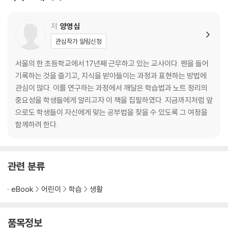
스스로 해 보는 교과서 제대로 읽기
비교해 보는 교과서 제대로 읽기
저
양영심
3장 하루 배움 노트
관심작가 알림신청
1. 하루 배움 노트가 뭐예요?
서울의 한 초등학교에서 17년째 근무하고 있는 교사이다. 펜을 들어
2. 하루 배움 노트는 어떻게 써요?
기록하는 것을 즐기고, 지식을 받아들이는 과정과 표현하는 방법에
3. 스스로 써 보는 하루 배움 노트
관심이 많다. 이를 연구하는 과정에서 깨달은 학습법과 노트 정리의
중요성을 학생들에게 알리고자 이 책을 집필하였다. 지금까지처럼 앞
4장 날단배궁 노트
으로도 학생들이 자신에게 맞는 공부법을 찾을 수 있도록 그 여정을
함께하려 한다.
1. 날단배궁 노트가 뭐예요?
2. 날단배궁 노트는 어떻게 써요?
3. 스스로 써 보는 날단배궁 노트
관련 분류
5장 코넬 노트
eBook
어린이
학습
생활
1. 코넬 노트가 뭐예요?
2. 코넬 노트는 어떻게 써요?
품목정보