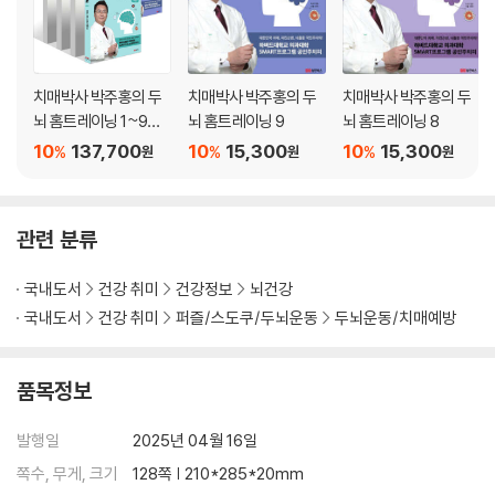
_4주차
__1일 : 주사위 뒷면 계산하기
__2일 : 틀린 그림 찾기
__3일 : 사각 퍼즐 옮겨 맞추기
치매박사 박주홍의 두
치매박사 박주홍의 두
치매박사 박주홍의 두
__4일 : 미로 찾기
뇌 홈트레이닝 1~9권
뇌 홈트레이닝 9
뇌 홈트레이닝 8
__5일 : 빠진 숫자 찾기
세트
10
137,700
10
15,300
10
15,300
%
%
%
원
원
원
__6일 : 다른 그림 찾기
__7일 : 같은 것은 모두 몇 개?
관련 분류
2개월
국내도서
건강 취미
건강정보
뇌건강
_1주차
국내도서
건강 취미
퍼즐/스도쿠/두뇌운동
두뇌운동/치매예방
__1일 : 저금통 돈 계산하기
__2일 : 오름차순으로 동그라미 하기
__3일 : 물건 사기
품목정보
__4일 : 동화 틀린 그림 찾기
__5일 : 동전 지갑 계산하기
발행일
2025년 04월 16일
__6일 : 속담 찾기
쪽수, 무게, 크기
128쪽 | 210*285*20mm
__7일 : 기차 계산하기