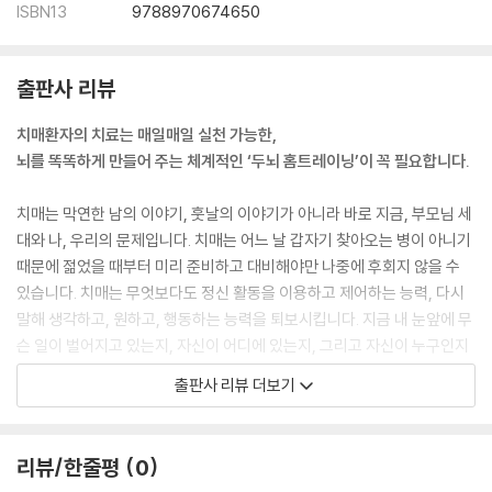
ISBN13
9788970674650
_2주차
__1일 : 공항에 왔어요
출판사 리뷰
__2일 : 물건의 값은?
__3일 : 좌표 찾기
치매환자의 치료는 매일매일 실천 가능한,
__4일 : 미로 찾기
뇌를 똑똑하게 만들어 주는 체계적인 ‘두뇌 홈트레이닝’이 꼭 필요합니다.
__5일 : 올바른 숫자 찾기
__6일 : 저울 추측하기
치매는 막연한 남의 이야기, 훗날의 이야기가 아니라 바로 지금, 부모님 세
__7일 : 모눈종이 따라 그리기
대와 나, 우리의 문제입니다. 치매는 어느 날 갑자기 찾아오는 병이 아니기
때문에 젊었을 때부터 미리 준비하고 대비해야만 나중에 후회지 않을 수
_3주차
있습니다. 치매는 무엇보다도 정신 활동을 이용하고 제어하는 능력, 다시
__1일 : 키오스크 계산하기
말해 생각하고, 원하고, 행동하는 능력을 퇴보시킵니다. 지금 내 눈앞에 무
__2일 : 가려진 사자성어 맞추기
슨 일이 벌어지고 있는지, 자신이 어디에 있는지, 그리고 자신이 누구인지
__3일 : 10자리 수 계산하기
모르게 만들 수 있습니다.
__4일 : 숨은 숫자 찾기
출판사 리뷰 더보기
__5일 : 모두 몇 개일까?
때문에 치매에 걸리면 통제력 상실, 정신적·신체적 무기력, 사회적 능력 퇴
__6일 : 짝 찾아서 잇기
보, 고립, 스트레스, 우울증의 악순환이 시작될 수도 있습니다. 그렇기 때
__7일 : 물건 찾기
리뷰/한줄평
0
문에 이런 악순환의 고리를 끊어 줄 수 있는 매일매일 실천하는 뇌 건강법