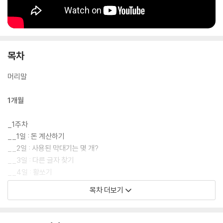
험을 할 수 있도록 했다. 이 밖에도 필사, 컬러링 등을 통해서 집중력과 스
트레스 해소는 물론 즐겁게 뇌를 단련할 수 있도록 준비했다. 뇌는 우리의
생각, 판단, 운동 감각 등을 담당하는 매우 중요한 기관이다. 뇌 건강을 지
키기 위해서는 무엇보다 매일매일 뇌를 골고루 사용해야 한다. 이 책을 통
해 건강하고 활력 있는 뇌를 유지하시길 바란다.
목차
머리말
1개월
_1주차
__1일 : 돈 계산하기
__2일 : 사용된 막대기는 몇 개?
__3일 : 다른 글자 찾기
__4일 : 활쏘기
__5일 : 사진 틀린 그림 찾기
목차 더보기
__6일 : 아령의 무게는?
__7일 : 부분 그림 찾기