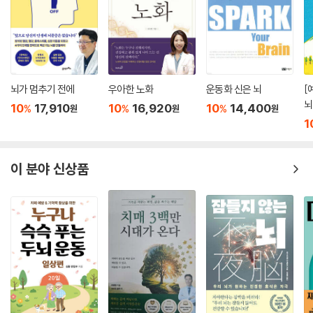
__7일 : 미로 찾기
_2주차
__1일 : 색과 글자 매치
__2일 : 과일 바구니
__3일 : 주사위 아랫면 계산하기
뇌가 멈추기 전에
우아한 노화
운동화 신은 뇌
[
__4일 : 작물 찾기
뇌
10
17,910
10
16,920
10
14,400
%
%
%
원
원
원
__5일 : 건물 계산하기
1
__6일 : 같은 패턴 찾기
__7일 : 기호 계산하기
이 분야 신상품
_3주차
__1일 : 도형 맞추기
__2일 : 물건 가격 계산하기
__3일 : 100 만들기
__4일 : 속담 미로 퀴즈
__5일 : 거리 계산하기
__6일 : 미로 찾기
__7일 : 오늘의 하루