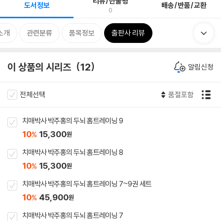
리뷰/한줄평
도서정보
배송/반품/교환
0
소개
관련분류
품목정보
출판사 리뷰
이 상품의 시리즈
12
알림신청
전체선택
품절포함
치매박사 박주홍의 두뇌 홈트레이닝 9
10
15,300
%
원
치매박사 박주홍의 두뇌 홈트레이닝 8
10
15,300
%
원
치매박사 박주홍의 두뇌 홈트레이닝 7~9권 세트
10
45,900
%
원
치매박사 박주홍의 두뇌 홈트레이닝 7