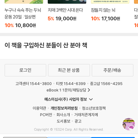
누구나 슥슥 푸는 두뇌
치매 3백만 시대 온다
잠들지 않는 뇌
다
_4주차
운동 20일 : 일상편
잘
__1일 : 카드 동전 잇기
5
19,000
10
17,100
%
%
원
원
게
10
10,800
1
__2일 : 윷놀이하기
%
원
__3일 : 나뭇잎 수 계산하기
__4일 : 다양하게 계산하기
이 책을 구입하신 분들이 산 분야 책
__5일 : 짝 맞추기
__6일 : 시간 전후 맞추기
__7일 : 한 번만 등장하는 아이콘
로그인
최근 본 상품
주문/배송
부록 : 컬러링 수록
고객센터 1544-3800
티켓 1544-6399
중고샵 1566-4295
답안지
eBook 1:1문의/채팅상담
예스이십사(주) 사업자 정보
이용약관
개인정보처리방침
청소년보호정책
PC버전
회사소개
거래처관계자께
도서홍보
광고
Copyright © YES24 Corp. All Rights Reserved.
MATOM13