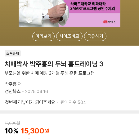
미리보기
사이즈비교
공유하기
소득공제
치매박사 박주홍의 두뇌 홈트레이닝 3
부모님을 위한 치매 예방 3개월 두뇌 훈련 프로그램
박주홍
저
성안북스
2025.04.16.
첫번째 리뷰어가 되어주세요
판매지수
504
17,000
원
10
15,300