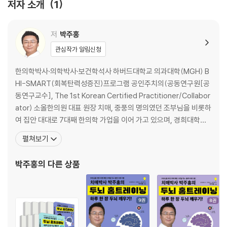
저자 소개
1
_2주차
__1일 : 다른 하나 찾기
__2일 : 달팽이
저
박주홍
__3일 : 시간 맞추기
관심작가 알림신청
__4일 : 도형 따라 그리기
__5일 : 숨은 글자 찾기
한의학박사·의학박사·보건학석사 하버드대학교 의과대학(MGH) B
__6일 : 빈칸에 들어갈 숫자는?
HI-SMART(회복탄력성증진)프로그램 공인주치의(공동연구원[공
__7일 : 그림 찾아서 넣기
동연구교수], The 1st Korean Certified Practitioner/Collabor
ator) 소올한의원 대표 원장 치매, 중풍의 명의였던 조부님을 비롯하
_3주차
여 집안 대대로 7대째 한의학 가업을 이어 가고 있으며, 경희대학교
__1일 : 자기소개 하기
한의과대학에서 방제학(뇌신경 한약처방학, Neuropharmacolog
펼쳐보기
__2일 : 그림의 답 알아내기
y) 1호로 한의학 석·박사 학위를 최연소로 취득, 수석 졸업했다. 경희
__3일 : 다른 모양 찾기
대학교 한의학대학 최연소 임상교수(임상특강, 방제학1호)가 된 이
박주홍
의 다른 상품
__4일 : 없는 쌍 찾기
후 줄곧 치
__5일 : 같은 돈끼리 잇기
__6일 : 그림자 찾기
__7일 : 가로 틀린 그림 찾기