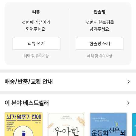
이 꼭 필요합니다.
_4주차
리뷰
한줄평
__1일 : 가장 무거운 순서 찾기
치매 환자의 대부분은 병원에서의 의학적 치료만으로 환자가 회복하기엔
__2일 : 사진 틀린 그림 찾기
첫번째 리뷰어가
첫번째 한줄평을
턱없이 부족한 경우가 다반사입니다. 치매를 치료하려면 눈에 보이지 않는
__3일 : 같은 조합 찾기
되어주세요.
남겨주세요.
기억력 개선과 인지 기능의 향상을 위해 평소 환자의 마음 챙김, 식습관, 생
__4일 : 시간 계산하기
활 습관, 운동, 취미 활동 등을 건강하게 가지려는 노력이 함께 이루어져야
__5일 : 세로 틀린 그림 찾기
리뷰 쓰기
한줄평 쓰기
하기 때문입니다.
__6일 : 달력 보기
혜택 및 유의사항
혜택 및 유의사항
__7일 : 가로 세로 계산하기
치매는 신체적 질병임과 동시에 정신적 질병이라고 할 수 있습니다. 때문
에 다른 병들과 달리 병원에서의 의학적 치료와 가정에서의 생활 치료가
3개월
반드시 병행되어야 증상이 악화하는 것을 억제하고, 이를 극복할 수 있습
배송/반품/교환 안내
니다. 그렇기 때문에 치매 환자의 치료는 원래 치료뿐만 아니라 가정에서
_1주차
매일매일 실천 가능한, 뇌를 똑똑하게 만들어 주는 체계적인 ‘두뇌 홈트레
__1일 : 2개의 저금통 계산하기
이닝’이 꼭 필요합니다.
__2일 : 글자 퍼즐
이 분야 베스트셀러
__3일 : 벽돌 쌓기
__4일 : 좌우 대칭 그림 찾기
__5일 : 단어 찾기
__6일 : 화투 패 계산하기