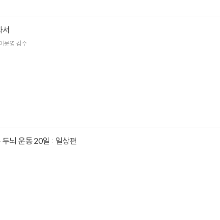
과서
이문영
감수
두뇌 운동 20일 : 일상편