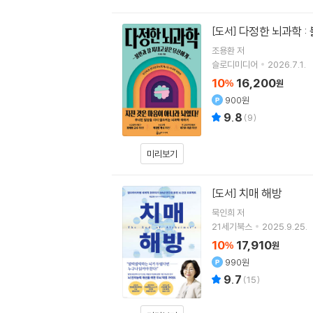
다정한 뇌과학 :
[도서]
조용환
저
슬로디미디어
2026.7.1.
10
16,200
%
원
900원
9.8
(
9
)
미리보기
치매 해방
[도서]
묵인희
저
21세기북스
2025.9.25.
10
17,910
%
원
990원
9.7
(
15
)