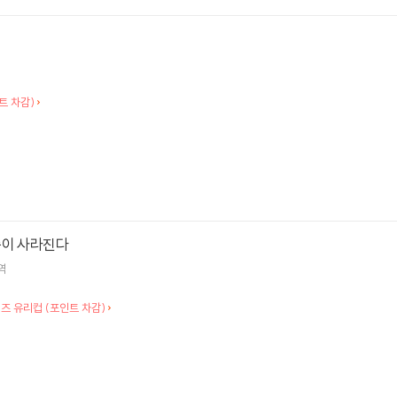
트 차감)
증이 사라진다
역
즈 유리컵 (포인트 차감)