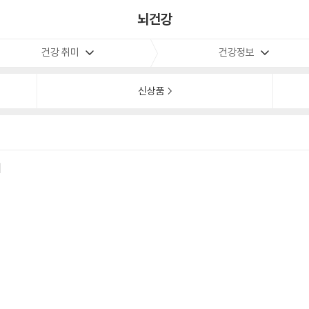
뇌건강
건강 취미
건강정보
신상품
에