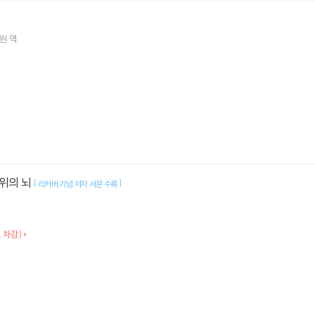
원
역
 위의 뇌
[
]
리커버 기념 저자 서문 수록
 차감)