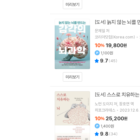
미리보기
늙지 않는 뇌를 
[도서]
문제일
저
코리아닷컴(Korea.com)
10
19,800
%
원
1,100원
9.7
(
45
)
미리보기
스스로 치유하는
[도서]
노먼 도이지
저
장호연
역
히포크라테스
2023.12.6.
10
25,200
%
원
1,400원
9.8
(
34
)