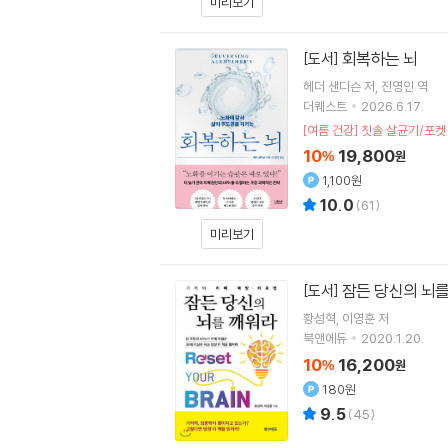
미리보기
회복하는 뇌
[도서]
헤더 샌디슨
저
진영인
역
더퀘스트
2026.6.17.
[여름 건강] 칫솔 살균기/포켓
10
19,800
%
원
1,100원
10.0
(
61
)
미리보기
잠든 당신의 뇌를
[도서]
황성혁
이영훈
저
북앤에듀
2020.1.20.
10
16,200
%
원
180원
9.5
(
45
)