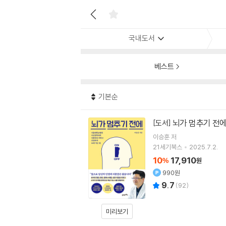
국내도서
베스트
기본순
뇌가 멈추기 전
[도서]
이승훈
저
21세기북스
2025.7.2.
10
17,910
%
원
990원
9.7
(
92
)
미리보기