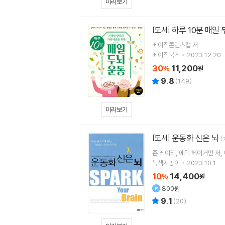
미리보기
하루 10분 매일
[도서]
베이직콘텐츠랩
저
베이직북스
2023.12.20.
30
11,200
%
원
9.8
(
149
)
미리보기
운동화 신은 뇌
[도서]
[
존 레이티
에릭 헤이거먼
저
녹색지팡이
2023.10.1.
10
14,400
%
원
800원
9.1
(
20
)