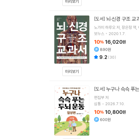
미리보기
뇌·신경 구조 교
[도서]
노가미 하루오
저
장은정
역
보누스
2020.1.7.
10
16,020
%
원
890원
9.2
(
30
)
미리보기
누구나 슥슥 푸는 
[도서]
편집부 저
심통
2026.7.10.
10
10,800
%
원
600원