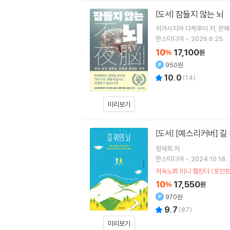
잠들지 않는 뇌
[도서]
히가시지마 다케후미
저
문혜
한스미디어
2026.6.25.
10
17,100
%
원
950원
10.0
(
14
)
미리보기
[예스리커버] 길
[도서]
정세희
저
한스미디어
2024.10.18.
저속노화 미니 캘린더 (포인트
10
17,550
%
원
970원
9.7
(
87
)
미리보기