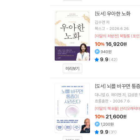
우아한 노화
[도서]
김수연
저
북스고
2026.6.26.
[이달의 처방전] 북필통 (포인
10
16,920
%
원
940원
9.9
(
42
)
미리보기
뇌를 바꾸면 통
[도서]
대니얼 G. 에이멘
저
김성훈
흐름출판
2026.7.6.
[이달의 책 8월] 산리오캐릭터
10
21,600
%
원
1,200원
9.9
(
31
)