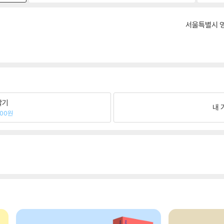
서울특별시 영
팔기
내 
600원