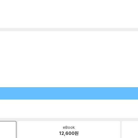
eBook
12,600
원