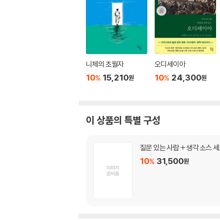
니체의 초월자
오디세이아
10
15,210
10
24,300
%
%
원
원
이 상품의 특별 구성
질문 있는 사람 + 생각 소스 
10
31,500
%
원