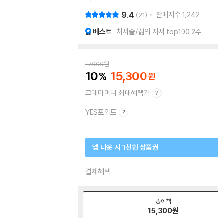
9.4
판매지수
1,242
21
베스트
처세술/삶의 자세 top100 2주
17,000
원
10
15,300
크레마머니 최대혜택가
YES포인트
앱 다운 시 1천원 상품권
결제혜택
종이책
15,300
원