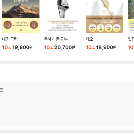
내면 근력
독하게 돈 공부
테오
윗집
10
19,800
10
20,700
10
18,900
10
%
%
%
원
원
원
세트