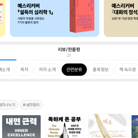
리뷰/한줄평
21
책소개
목차
저자 소개
관련분류
품목정보
책 속으로
생각나누기
#생각정리