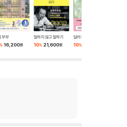
 부부
말하지 않고 말하기
달러구트 꿈 백화점 0
위버멘
16,200
10
21,600
10
16,020
10
1
%
%
%
%
원
원
원