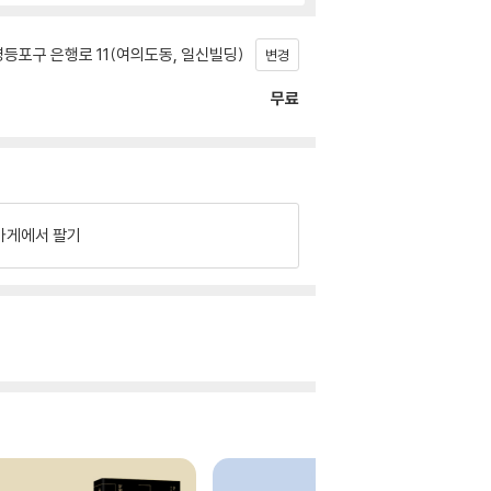
등포구 은행로 11(여의도동, 일신빌딩)
변경
무료
가게에서 팔기