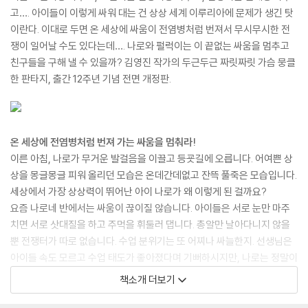
고…. 아이들이 이렇게 싸워 대는 건 상상 세계 이루리아에 문제가 생긴 탓
이란다. 이대로 두면 온 세상에 싸움이 전염병처럼 번져서 무시무시한 전
쟁이 일어날 수도 있다는데…. 나로와 펄럭이는 이 끝없는 싸움을 멈추고
친구들을 구해 낼 수 있을까? 김영진 작가의 두근두근 짜릿짜릿 가슴 뭉클
한 판타지, 출간 12주년 기념 전면 개정판.
온 세상에 전염병처럼 번져 가는 싸움을 멈춰라!
이른 아침, 나로가 무거운 발걸음을 이끌고 등굣길에 오릅니다. 어여쁜 상
상을 몽글몽글 피워 올리던 모습은 온데간데없고 잔뜩 풀죽은 모습입니다.
세상에서 가장 상상력이 뛰어난 아이 나로가 왜 이렇게 된 걸까요?
요즘 나로네 반에서는 싸움이 끊이질 않습니다. 아이들은 서로 눈만 마주
치면 서로 삿대질을 하고 주먹을 휘둘러 댑니다. 총알만 날아다니지 않을
뿐 전쟁터가 따로 없습니다. 수업 분위기는 또 어찌나 싸늘한지. 선생님은
아이들 속도 모르고 수업 태도가 좋아졌다며 기뻐하시지만, 나로는 정말이
지 학교 가기가 싫습니다.
책소개 더보기
하지만 집에서 혼자 노는 것도 싫긴 마찬가지입니다. 지루해서 몸살이 날
지경입니다. 나로는 참다못해 강아지 펄럭이를 끌고 어슬렁어슬렁 놀이터