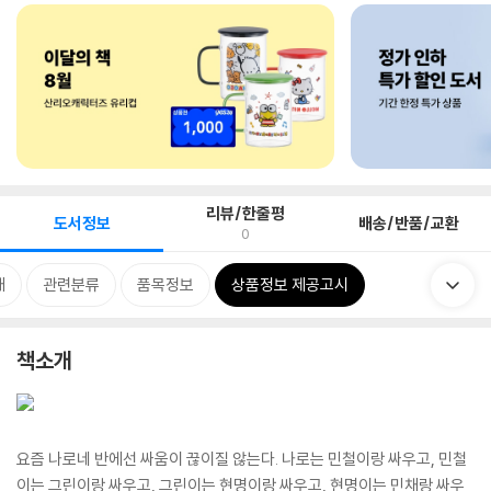
리뷰/한줄평
도서정보
배송/반품/교환
0
개
관련분류
품목정보
상품정보 제공고시
책소개
요즘 나로네 반에선 싸움이 끊이질 않는다. 나로는 민철이랑 싸우고, 민철
이는 그린이랑 싸우고, 그린이는 현명이랑 싸우고, 현명이는 민채랑 싸우