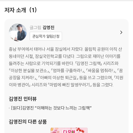
로 나갑니다. 누구라도 말을 걸어 오면 못 이기는 척 놀아 줄 셈이었지요.
저자 소개
1
그런데……
“너, 나랑 같이 좀 가자!” 강아지 펄럭이가 사람처럼 벌떡 일어나 말을 건
글그림
김영진
넵니다. 얼마 전에도 겪은 일이건만, 나로는 그새 까맣게 잊어버리고 기함
을 합니다. “너, 도, 도대체 정체가 뭐야?” 정체가 뭐긴 뭐예요. 상상 세계
관심작가 알림신청
이루리아에서 온 특수 요원이지요.
충남 부여에서 태어나 서울 잠실에서 자랐다. 올림픽 공원이 아직 산
펄럭이 말에 따르면 나로네 반에서 싸움이 끊이지 않는 건 이루리아에 문
동네이던 시절, 잠실국민학교를 다녔다. 그림으로 재미난 이야기를
제가 생긴 탓이랍니다. 이대로 두면 온 세상에 싸움이 전염병처럼 번질 거
들려주는 사람으로 기억되기를 바란다. 「김영진 그림책」 시리즈와
라는데 어떡하겠어요. 세상에서 가장 뛰어난 나로의 상상력을 빌려 줄 수
『이상한 분실물 보관소』, 『엄마를 구출하라!』, 『싸움을 멈춰라!』, 『꿈
밖에요.
공장을 지켜라!』, 『아빠의 이상한 퇴근길』 등을 쓰고 그렸으며, 「지원
펄럭이 손에 이끌려 다시 이루리아로 간 나로는 어둠의 해적단을 이끄는
이와 병관이」 시리즈와 『마법에 빠진 말썽꾸러기』 등을 그렸다.
꿀꺽 선장이 끔찍한 음모를 꾸미고 있다는 사실을 알게 됩니다. 꿀꺽 선장
은 마음에 안 드는 건 뭐든지 한입에 꿀꺽 삼켜 버리는 고약한 악당이라는
김영진
인터뷰
데요. 나로와 펄럭이는 이번에도 어둠의 세력을 물리치고 위험에 빠진 친
구들과 세상을 구해 낼 수 있을까요?
[읽다]
김영진 “이해하는 것보다 느끼는 그림책”
아이들이 꿈꿀 수 있도록 현실의 틈을 벌려라!
김영진
의 다른 상품
작가 김영진이 이 이야기를 떠올린 건 집 근처 놀이터에서였다고 합니다.