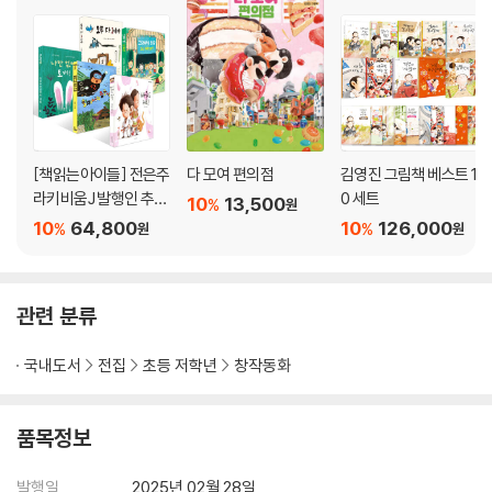
작가가 어릴 적 같으면 《보물섬》, 《15소년 표류기》, 《해저 2만 리》까지 온
갖 모험 동화를 재현(?)하며 밤새 놀아도 모자랄 만큼 근사한 배가 있는 놀
이터였지요. 하지만 요즘 여느 아파트 단지 놀이터가 그렇듯 놀이터는 한
산하기만 했습니다. 그 한산함이 작가 안에 잠들어 있던 나로와 펄럭이를
다시 깨웠지요.
학교나 유치원에서 돌아와 신나게 뛰놀아야 할 이 시간에 아이들은 다 어
디에 가 있는 걸까요? 꿀꺽 선장한테 사로잡혀 친구들을 무찔러야 할 적으
[책읽는아이들] 전은주
다 모여 편의점
김영진 그림책 베스트 1
로 여기며 미움 에너지를 생산하고 있지는 않을까요? 아이들한테서 나온
라키비움J 발행인 추천
0 세트
10
13,500
%
원
미움 에너지가 퍼져 나가면 이 세상은 어떻게 되는 걸까요? 생각이 거기까
초등 1~2학년 세트
10
64,800
10
126,000
%
%
원
원
지 미치자, 나로는 두려움을 억누르며 말하지요. “그럼 얼른 구하러 가야지
요.”
아이들이 꿈꾸기를 멈춘다면 세상은 정말로 위태로워질 거라고 작가는 생
관련 분류
각합니다. 아이들이라면 어른들의 굳은 머리로는 감히 상상하기 힘든 세상
을 꿈꿀 수 있고, 그 꿈을 현실로 옮겨 올 수도 있을 거라 믿습니다. 그러기
국내도서
전집
초등 저학년
창작동화
에 아이들이 조금이라도 더 행복한 꿈을 꾸게 해 주고 싶어 합니다. 아이들
이 꿈꿀 수 있도록 현실의 틈을 벌려 숨통을 틔워 주고 싶어 합니다. 책의
마지막, 아이들이 다시 돌아온 놀이터가 건강하고 행복한 웃음으로 가득한
품목정보
건 그런 작가의 열망이 고스란히 담겨 있는 까닭이지요.
작가 김영진은 어떠한 상상도 관찰에서 나온다고 믿습니다. 장면 하나를
발행일
2025년 02월 28일