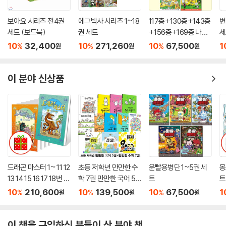
보아요 시리즈 전4권
에그박사 시리즈 1~18
117층+130층+143층
변
세트 (보드북)
권 세트
+156층+169층 나무
세
집 시리즈
10
32,400
10
271,260
10
67,500
1
%
%
%
원
원
원
이 분야 신상품
드래곤 마스터 1~ 11 12
초등 저학년 만만한 수
운빨용병단 1~5권 세
몽
13 14 15 16 17 18번 세
학 7권 만만한 국어 5
트
트
트 (전18권)
권 세트/저학년수학그
10
210,600
10
139,500
10
67,500
1
%
%
%
원
원
원
림책.저학년만만한국
어/그래프가쭉쭉.분수
가뭐야.받침구조대.띄
이 책을 구입하신 분들이 산 분야 책