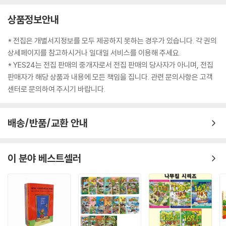
을 전할 욕심이 앞섰던 것이지요. 해서 12년 만에 선보이는 개정판에서는
상품정보안내
가로로 긴 판형부터 어린이들이 손에 들고 펼쳐 보기 쉬운 세로로 긴 판형
으로 바꾸고, 그림도 그에 맞춰 모두 다시 그렸습니다. 글도 덜어 낼 수 있
* 전집은 개별서지정보를 모두 제공하지 못하는 경우가 있습니다. 각 권의
는 부분은 최대한 덜어 내고 다시 다듬었습니다. 어깨에 힘을 빼고 고쳐 쓴
상세페이지를 참고하시거나 일대일 서비스를 이용해 주세요.
글과 고쳐 그린 그림은 어린이들이 새롭게 열어 갈 세상처럼 밝고 환합니
* YES24는 전집 판매의 중개자로서 전집 판매의 당사자가 아니며, 전집
다.
판매자가 해당 상품과 내용에 모든 책임을 집니다. 관련 문의사항은 고객
〈나로와 펄럭이의 모험〉 세 번째 이야기 《꿈 공장을 지켜라!》도 글을 다듬
센터로 문의하여 주시기 바랍니다.
고 그림을 고쳐 그리는 작업을 모두 마치고 출간을 앞두고 있습니다. 어린
이들이 새롭게 선보이는 〈나로와 펄럭이의 모험〉 시리즈를 즐겁게 읽어 준
다면, 나로와 펄럭이의 또 다른 모험도 만나게 될지 모릅니다. 작가의 전작
배송/반품/교환 안내
《이상한 분실물 보관소》로 살짝 선을 보였던 ‘인해’의 모험도요. 세상은 ‘나
로’ ‘인해’ 바뀌는 것이니, ‘나로’의 모험이 있다면 ‘인해’의 모험도 있어야겠
이 분야 베스트셀러
지요.
어린이들이 살아갈 새로운 세상에 대한 건강한 상상력이 더 많이 필요한
지금, 〈나로와 펄럭이의 모험〉 시리즈를 새롭게 선보이게 되어 더욱 감회가
깊습니다. 어린이들이 나로와 함께 이루리아를 모험하며, 제 안에 있는 무
한한 힘을 발견하기를 바라 봅니다.