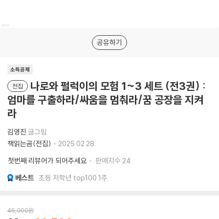
공유하기
소득공제
나로와 펄럭이의 모험 1~3 세트 (전3권) :
전집
엄마를 구출하라/싸움을 멈춰라/꿈 공장을 지켜
라
김영진
글그림
책읽는곰(전집)
2025.02.28.
첫번째 리뷰어가 되어주세요
판매지수
24
베스트
초등 저학년 top100 1주
45,000
원