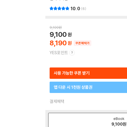
10.0
6
9,100
원
9,100
8,190
쿠폰혜택가
YES포인트
사용 가능한 쿠폰 받기
앱 다운 시 1천원 상품권
결제혜택
eBook
9,100
원