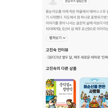
관심작가 알림신청
천하무적 악당을 처단하다…98
목민관은 일하는 요령도 갖춰야 한다…104
용눈이오름 아래 작은 마을에서 태어나 스무 
목민관은 현명한 판결을 내릴 수 있어야 한다…1
기 시작했다. 지도에서 점 하나로 표현되기엔
살인 사건이 일어나면 마을이 쑥대밭이 된다…11
이야기를 찾아 나서는 글꾼의 삶에 이보다 더한 축복은 없을 것이다. 《이순신을 만든 사람들》을 시작으로 《문익점과 정천
백성의 것을 함부로 가져가서는 안 된다…116
10대에게》, 《신비 섬 제주 유산》으로 이어지
현명한 수령은 백성을 편안하게 한다…122
펼쳐보기
멋진 목민관을 본받아 백성을 기쁘게 한다…125
훌륭한 목민관은 백성을 이롭게 한다…129
고진숙
인터뷰
진짜 목민관은 흉년을 슬기롭게 이겨 낸다…133
[읽다]
1년 열두 달, 매주 새로운 테마로 ‘진짜
고진숙
의 다른 상품