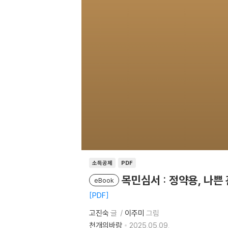
소득공제
PDF
목민심서 : 정약용, 나쁜
eBook
PDF
고진숙
글
이주미
그림
천개의바람
2025.05.09.