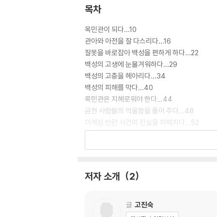
목차
목민관이 되다…10
관아와 아전을 잘 다스리다…16
잘못을 바로잡아 백성을 편하게 하다…22
백성의 고생에 눈물겨워하다…29
백성의 고충을 헤아리다…34
백성의 피해를 막다…40
목민관은 지혜로워야 한다…44
금천 사람들의 억울함을 풀어 주다…48
이계심 반란 사건의 진실을 파헤치다…52
강도 살인 사건을 해결하다…57
호랑이를 잡고 잔치를 벌이다…61
관아 건물을 새롭게 짓다…66
아름답게 곡산을 떠나다…73
저자 소개
2
강진에서 유배 생활을 시작하다…77
못된 관리가 환곡으로 배를 불리다…79
놀이에 정신 팔리면 목민관의 자세를 잃는다…8
글
고진숙
전염병이 돌면 백성을 구해야 한다…93