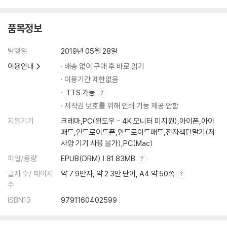
품목정보
발행일
2019년 05월 28일
이용안내
배송 없이 구매 후 바로 읽기
이용기간 제한없음
TTS 가능
저작권 보호를 위해 인쇄 기능 제공 안함
지원기기
크레마,PC(윈도우 - 4K 모니터 미지원),아이폰,아이
패드,안드로이드폰,안드로이드패드,전자책단말기(저
사양 기기 사용 불가),PC(Mac)
파일/용량
EPUB(DRM) | 81.83MB
글자 수/ 페이지
약 7.9만자, 약 2.3만 단어, A4 약 50쪽
수
ISBN13
9791160402599