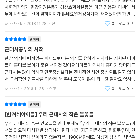
꽃들우리나라 최초의 여성 서양의가 된 박에스더한글학자 주시경최초의
사회적기업가 민강인권운동가 강상호과학운동을 이끈 김용관 이책의 서
인권운동가 강상호
두에 나와있는 말이 잊혀지지가 않네요일제강점기때 태어났다면 과연 이
독립에 대한 염원은 전국에서 들끓었습니다. 진주의 3.1만세운동을 이끈
들처럼 행동했을까??아마..친일파가 되었을지도 몰라요그게 편하게 갈 수
c******k
2018.11.28.
신고
0
댓글
0
강상호는 옥고를 치루고 나서도 활동을 멈추지 않았습니다. 차별받는 기생
있는 길이니까요...
과 백정들이 교육을 받을 수 있도록 기회를 마련하고 특히 형평사를 만들
종이책
어 사회에서 배제된 백정들의 인권을 위해, 편견을 없애기 위해 평생을 바
쳤습니다.
근대사공부의 시작
한참 역사에 빠져있는 아이들보다는 역사를 접하기 시작하는 저학년 아이
과학운동을 이끈 김용관
들이 흥미를 붙이기 좋은 책인것 같아요아이들이 역사에 흥미가 많더라도
우리나라의 열혈 과학 청년들은 3.1만세운동을 통해 과학연구를 맘껏 펼
근대사는 많이 약하고 인물중심보다는 전체적인 사건 중심으로 알고 있어
칠 수 있는 나라를 꿈꿨습니다. 일본에 식량을 대는 농업국가에서 벗어나
서 구체적인 인물사를 접하게 해 주니 도움이 많이 되는것 같아요 역사적
우리의 기술을 갖춘 공업국가를 만들기 위해 과학 청년들은 일제의 탄압에
인물에 대해 한 분 한 분 알고있는 지식을 쏟아내고 또다른 책에 대해 호기
s*****1
2018.11.28.
신고
0
댓글
0
심을 보이는
맞섰습니다. 김용관은 과학 전문지를 만들어서 과학기술이 생활에 깃들길
바랐습니다. 과학데이라는 행사를 주최하여 식민지 조선이 과학기술로 깨
종이책
어나길 꿈꿨습니다.
[한겨레아이들] 우리 근대사의 작은 불꽃들
우리 근대사의 숨은 인물들을 만나 보세요.「우리 근대사의 작은 불꽃들」이
책을 읽으며 다시한번 생각하게 된다. 내가 지금 평등하고, 평화로우며, 민
주적인 시절에 살아가고 있는지를.. 1900년만해도 여성과 남성의 차별은