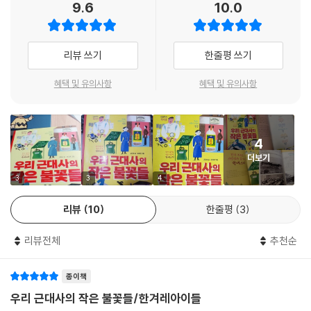
9.6
10.0
가로 발돋움하기 위해 오늘날의 과학 박람회 같은 행사가 열리기도 했습니
다. 그곳에는 공업국가를 꿈꾸는 김용관이 자동차들의 행렬을 바라보고 있
었습니다.
리뷰 쓰기
한줄평 쓰기
대한제국 시대는 밖으로는 외세가, 안에서는 평등과 지식을 바탕으로 더
혜택 및 유의사항
혜택 및 유의사항
나은 세상으로 가고자하던 수많은 백성들의 의지가 폭발하던 때였습니다.
우리 근대 인물들의 이야기를 듣다 보면 그 열기를 느낄 수 있습니다. 이들
의 헌신으로 우리는 자유롭고 평등한 세상에서 인간의 존엄한 권리를 지킬
4
수 있게 됐습니다. 앞선 세대는 불평등과 차별에 맞서 싸워 왔고 민주주의,
더보기
인권, 평화와 같은 가치를 위해 헌신했습니다. 작가는 책을 읽는 어린이들
이 그들의 헌신을 기억하고 가치를 함께 실천하기를 바라며 이 책을 썼습
3
3
4
니다.
리뷰
10
한줄평
3
우리나라 최초 여성 서양의 박에스더
리뷰전체
추천순
가난했던 아버지는 외국인 선교사집에서 허드렛일을 도왔지만 딸에게만
큼은 다른 세상을 보여주고 싶었습니다. 그녀는 영어를 특히 잘하였고, 외
종이책
국인 의사의 통역 일을 하며 약방의 업무도 배웠습니다. 학업을 지지해주
는 남편과 함께 미국으로 건너가서 고등학교부터 시작하였습니다. 일과 공
우리 근대사의 작은 불꽃들/한겨레아이들