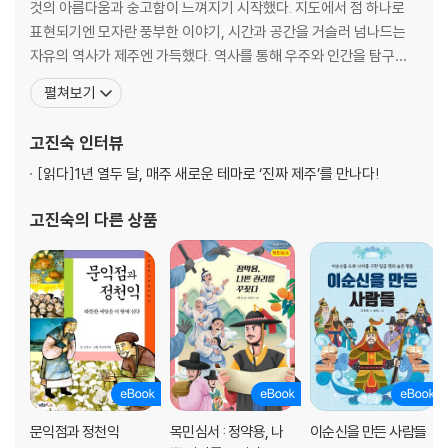
것의 아름다움과 숭고함이 느껴지기 시작했다. 지도에서 점 하나로
표현되기엔 모자란 풍부한 이야기, 시간과 공간을 거슬러 넘나드는
자유의 역사가 제주엔 가득했다. 역사를 통해 우주와 인간을 탐구하
고 이야기를 찾아 나서는 글꾼의 삶에 이보다 더한 축복은 없을 것이
펼쳐보기
다. 《이순신을 만든 사람들》을 시작으로 《문익점과 정천익》, 《청소년
을 위한 제주 4.3》, 《제주 4.3을 묻는 10대에게》, 《신비 섬 제주 유
고진숙
인터뷰
산》으로 이어지는 역사 이야기를 써 왔고
[읽다]
1년 열두 달, 매주 새로운 테마로 ‘진짜 제주’를 만나다!
고진숙
의 다른 상품
문익점과 정천익
목민심서 : 정약용, 나
이순신을 만든 사람들