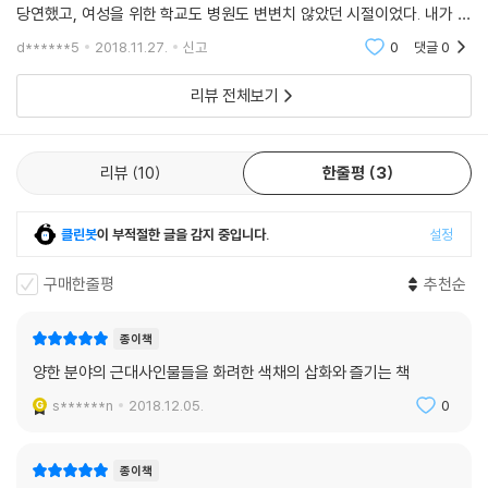
당연했고, 여성을 위한 학교도 병원도 변변치 않았던 시절이었다. 내가 당
연하게 다녔던 초등학교 중학교 고등학교가 어떻게 생겨나게 됐는지 알게
d******5
2018.11.27.
신고
0
댓글
0
되니 더욱 감
리뷰 전체보기
리뷰
10
한줄평
3
클린봇
이 부적절한 글을 감지 중입니다.
설정
구매한줄평
추천순
종이책
양한 분야의 근대사인물들을 화려한 색채의 삽화와 즐기는 책
s******n
2018.12.05.
0
종이책