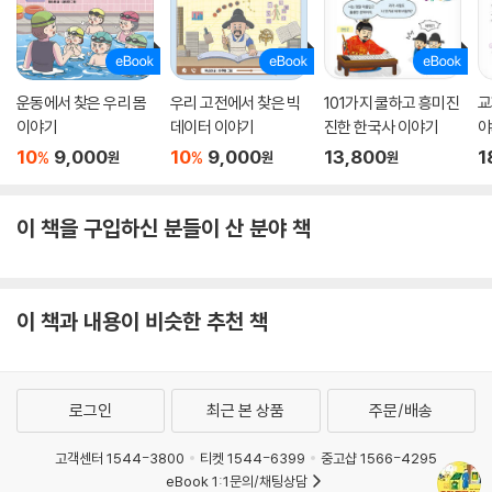
운동에서 찾은 우리 몸
우리 고전에서 찾은 빅
101가지 쿨하고 흥미진
교
이야기
데이터 이야기
진한 한국사 이야기
야
현
10
9,000
10
9,000
13,800
1
%
%
원
원
원
이 책을 구입하신 분들이 산 분야 책
이 책과 내용이 비슷한 추천 책
로그인
최근 본 상품
주문/배송
고객센터 1544-3800
티켓 1544-6399
중고샵 1566-4295
eBook 1:1문의/채팅상담