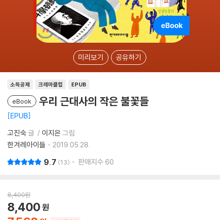
미리보기
공유하기
소득공제
크레마클럽
EPUB
우리 근대사의 작은 불꽃들
eBook
EPUB
고진숙
글
이지은
그림
한겨레아이들
2019.05.28.
9.7
판매지수
60
13
8,400
원
8,400