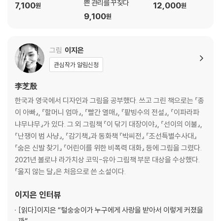
쁜 관리를 꾸짖다
7,100
12,000
원
원
9,100
원
그림
이지은
관심작가 알림신청
李芝殷
한국과 영국에서 디자인과 그림을 공부했다. 쓰고 그린 책으로는 『종
이 아빠』, 『할머니 엄마』, 『빨간 열매』, 『팥빙수의 전설』, 『이파라파
냐무냐무』가 있다. 그 외 그림책 『이 닦기 대장이야』, 『선이의 이불』,
『난쟁이 범 사냥』, 『감기책』과 동화책 『박씨전』 『조선특별수사대』
『숨은 신발 찾기』 『어린이를 위한 비폭력 대화』 등에 그림을 그렸다.
2021년 볼로냐 라가치상 코믹-유아 그림책 부문 대상을 수상했다.
『울지 않는 달』은 처음으로 쓴 소설이다.
이지은
인터뷰
[읽다]
이지은 “털숭숭이가 누구에게 사랑을 받아서 이렇게 커졌을
까“