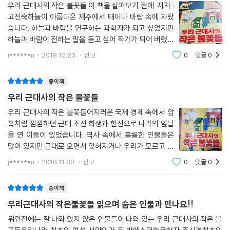
부을 함께해야 하는 고단한 유학생활이었지만 박에스더는 끝내 의과 대학
우리 근대사의 작은 불꼿들 이 책을 살펴보기 전에..저자 :
을 졸업하고 서양의학을 공부한 최초 여의사가 되었습니다. 귀국 후에는
고진숙하늘이 아름다운 제주에서 태어나 바람 속에 자랐
당나귀를 타고 마을 곳곳을 다니며 병든 사람들을 치료했습니다.
습니다. 하늘과 바람을 연구하는 과학자가 되고 싶었지만
하늘과 바람이 전하는 말을 듣고 싶어 작가가 되어 버렸습
한글학자 주시경
니다. 《이순신을 만든 사람들》을 시작으로 어린이 역사 이
i******n
2018.12.23.
신고
0
댓글
0
야기를 쓰고 있습니다. 역사 속 인물들을 따스한 시선으로
갑오개혁으로 과거제도가 없어지고 모든 글은 국문으로 표기해야 했습니
바라보면서 그들이 남긴 이야기를
다. 하지만 여전히 한자를 섞어 쓰고 국문은 표기법이 없어 사람들은 자신
종이책
이 소리내는 대로 글을 썼습니다. 주시경은 맞춤법이라는 규칙을 만들고
우리 근대사의 작은 불꽃들
사전을 만들었습니다. 우리의 말과 글을 없애려는 일본의 방해에도 보따리
를 들고 다니며 국어 강의를 하였습니다. 우리 민족이라면 누구나 배우고
우리 근대사의 작은 불꽃들어지러운 국제 경제 속에서 암
흑처럼 깜깜하던 근대 조선.희생과 헌신으로 나라의 앞날
익히는 평등한 나라의 글, 광복된 나라의 국어가 될 한글을 바로 세운 일을
을 연 이들이 있었습니다. 역사 속에서 훌륭한 인물들은
열혈 청년 주시경이 하였습니다.
많이 있지만 근대로 오면서 잊혀지거나 우리가 모르고 있
는 수많은 불꽃들이 있을 거라 생각이 듭니다.그 중에 짧
최초의 사회적 기업을 만든 민강
j******n
2018.11.30.
신고
0
댓글
0
지만 불꽃처럼 살다간 희생의 인물들을 알게 되어 그 분들
민강은 우리나라 최초의 제약회사인 동화약방을 창업, 부채표와 활명수를
의 정신과 사랑, 열정,희생을 본받아야겠다
등록했습니다. 우리나라 판매상들이 동화약방의 약을 팔아 일본의 제약회
종이책
사의 압박에도 살아남을 수 있도록 애썼습니다. 대동청년단에 가입하여 항
우리근대사의 작은불꽃들 읽으며 숨은 인물과 만나요!!
일운동을 하고 상해임시정부의 서울 연통부를 동화약방에 두고 비밀리에
위인전에는 잘 나와 있지 않은 인물들이 나와 있는 우리 근대사의 작은 불
독립운동을 했습니다.