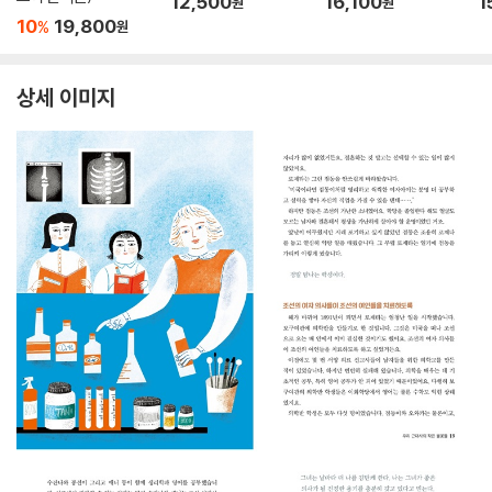
12,500
16,100
1
원
원
10
19,800
%
원
상세 이미지