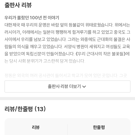
출판사 리뷰
우리가 몰랐던 100년 전 이야기
대한제국 때 우리의 운명은 바람 앞의 등불같이 위태로웠습니다. 위에서는
러시아가, 아래에서는 일본이 팽팽하게 힘겨루기를 하고 있었고 중국도 그
사이에서 우리를 넘보고 있었습니다. 그러는 와중에도 근대화의 물결은 사
람들의 의식을 깨우고 있었습니다. 서양식 병원이 세워지고 여성들도 교육
을 받았으며 독립신문이 만들어졌습니다. 《우리 근대사의 작은 불꽃들》에
는 당시 사회 분위기가 고스란히 담겨 있습니다.
정동은 외국의 여러 공사관이 들어서고 학교가 모여 있던 곳입니다. 그곳
에서 박에스더와 주시경은 이화학당과 배재학교를 다녔습니다. 민강이 드
출판사 리뷰 더보기
나들던 독일인 가게가 있었고 외국의 신기한 문물들이 모였습니다. 정동은
임시정부의 서울 연통부가 있던 곳이기도 합니다. 비밀리에 활동했던 독립
운동가들은 정동의 어느 건물에서 회의를 하고 임무를 나눠 갖고 정동 거
리뷰/한줄평
13
리를 오갔겠지요.
전국의 뜨거웠던 3.1만세운동의 열기도 느낄 수 있습니다. 진주의 만세운
리뷰
한줄평
동이 열린 장소에는 강상호가 있었습니다. 우리만의 기술력을 갖고 공업국