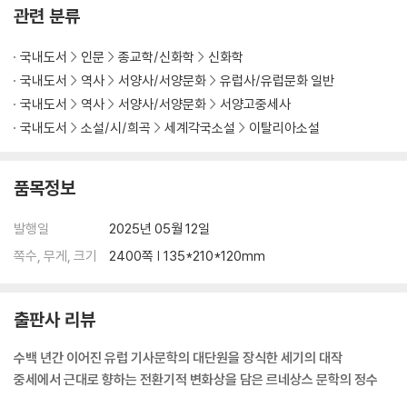
관련 분류
국내도서
인문
종교학/신화학
신화학
국내도서
역사
서양사/서양문화
유럽사/유럽문화 일반
국내도서
역사
서양사/서양문화
서양고중세사
국내도서
소설/시/희곡
세계각국소설
이탈리아소설
품목정보
발행일
2025년 05월 12일
쪽수, 무게, 크기
2400쪽 | 135*210*120mm
출판사 리뷰
수백 년간 이어진 유럽 기사문학의 대단원을 장식한 세기의 대작
중세에서 근대로 향하는 전환기적 변화상을 담은 르네상스 문학의 정수