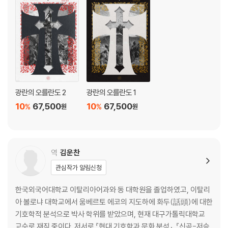
광란의 오를란도 2
광란의 오를란도 1
10
67,500
10
67,500
%
%
원
원
역
김운찬
관심작가 알림신청
한국외국어대학교 이탈리아어과와 동 대학원을 졸업하였고, 이탈리
아 볼로냐 대학교에서 움베르토 에코의 지도하에 화두(話頭)에 대한
기호학적 분석으로 박사 학위를 받았으며, 현재 대구가톨릭대학교
교수로 재직 중이다. 저서로 『현대 기호학과 문화 분석』, 『신곡-저승