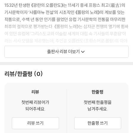
1532년 탄생한 《광란의 오를란도》는 11세기 중세 프랑스 최고(最古)의
기사문학이자 ‘샤를마뉴 전설’의 시초작인 《롤랑의 노래》의 계보를 잇는
작품으로, 수백 년 동안 인기를 끌었던 유럽 기사문학의 전통을 마무리한
최후의 걸작으로 평가받는다. 《롤랑의 노래》는 십자군 전쟁의 열기에 휩싸
여 있던 유럽에 ‘그리스도교와 이슬람 세계의 대립 속 기사들의 무훈담’이
라는 서사 모델을 제공했는데, 주인공 오를란도(프랑스어로 롤랑)의 이야
기는 이후 이탈리아에서 인기를 구가하며 점차 다채롭게 변주되었다. 오를
출판사 리뷰 더보기
란도가 롱스보 전투에서 장렬히 순교하기 이전의 이야기, 즉 그의 삶과 사
랑이라는 주제를 도입함으로써 새로운 모험의 장을 열어준 것이다. 그 대
표적인 작품으로 마테오 마리아 보이아르도(Matteo Maria Boiardo, 1
리뷰/한줄평
0
441~1494)가 미완성으로 남긴 서사시 《사랑에 빠진 오를란도(Orland
o Innamorato)》가 있으며, 루도비코 아리오스토는 선배 시인의 작품에
대한 후속 격으로 《광란의 오를란도》를 20여 년에 걸친 집필과 증보 끝에
리뷰
한줄평
완성시켰다.
첫번째 리뷰어가
첫번째 한줄평을
되어주세요.
남겨주세요.
《광란의 오를란도》는 이러한 중세 기사문학의 흐름을 계승하는 데 그치지
않고, 르네상스 시기 변화하는 사고방식과 관념을 녹여내고 인간의 복잡한
리뷰 쓰기
한줄평 쓰기
내면을 풍부하게 표현하며 중세에서 근대로의 전환기적 변화상을 성공적