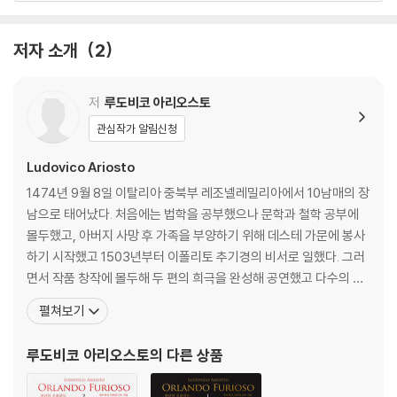
러나 『일리아스』 및 『신곡』의 2.5배를 웃도는 3만 8,736행의 방대한 분
찾아보기
량, 수백 명에 달하는 등장인물, 환상과 현실을 넘나들며 각각이 또 다른 이
저자 소개
2
야기의 모태가 될 정도로 현란한 에피소드의 장벽으로 인해 국내에서는 2
『광란의 오를란도 2』
013년에 이르러서야 김운찬 교수에 의해 초역이 이루어졌다. 하지만 그마
옮긴이 서문
저도 오랜 기간 절판 상태에 놓여 있어 작품의 진면목을 감상하고자 하는
일러두기
저
루도비코 아리오스토
독자들의 재판 요청이 쇄도했다.
관심작가 알림신청
제24곡~제46곡
이에 휴머니스트는 초판 출간 후 10여 년 만에 『광란의 오를란도』 결정판
Ludovico Ariosto
을 선보인다. 역자가 6개월에 걸쳐 재검토하여 전문을 처음부터 끝까지 손
옮긴이 해제
1474년 9월 8일 이탈리아 중북부 레조넬레밀리아에서 10남매의 장
보고 보강된 해제를 실었으며, ‘근대 일러스트레이션의 아버지’ 귀스타브
저자 아리오스토의 생애 · 연보
남으로 태어났다. 처음에는 법학을 공부했으나 문학과 철학 공부에
도레의 비장미가 돋보이는 삽화 209점을 삽입하였다. 더불어 소장의 용이
《광란의 오를란도》의 무대(지도)
몰두했고, 아버지 사망 후 가족을 부양하기 위해 데스테 가문에 봉사
성을 고려해 기존의 5권을 2권으로 묶었으며, 작품 내용상 변곡점이 되는
주인공 오를란도 시대의 인물 관계도
하기 시작했고 1503년부터 이폴리토 추기경의 비서로 일했다. 그러
지점에서 분권하여 장대한 서사를 외적으로도 구현하였다. 작품의 이해를
저자 아리오스토 시대의 인물 관계도
면서 작품 창작에 몰두해 두 편의 희극을 완성해 공연했고 다수의 서
도울 2,254개의 각주, 작중 지도, 인물 관계도를 수록하고, 아름다운 디자
찾아보기
정시들을 남겼으며, 10여 년 넘는 작업 끝에 1516년 『광란의 오를란
펼쳐보기
인의 초판 한정 특별 양장본으로 소장 가치를 높이는 등 ‘재발견되어야 할
도』 초판을 출판했다. 그 후 언어와 문체의 수정과 보완 작업을 계속
불멸의 고전’으로서 작품의 품격을 되살려 한국 독자들에게 새롭게 소개한
했고 1532년 총 46곡으로 이루어진 최종 결정판을 출판했다. 1533
루도비코 아리오스토
의 다른 상품
다.
년 사망하여 페라라의 산 베네데토 교회에 묻