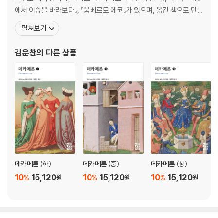
에서 이승을 바라보다』, 『움베르토 에코』가 있으며, 옮긴 책으로 단테
의 『신곡』, 『향연』, 아리오스토의 『광란의 오를란도』, 에코의 『나는
펼쳐보기
독자를 위해 글을 쓴다』, 『거짓말의 전략』, 『이야기 속의 독자』, 『논문
잘 쓰는 방법』, 칼비노의 『우주 만화』, 『마르코발도』, 파베세의 『달과
김운찬
의 다른 상품
불』, 『피곤한 노동』, 『레우
데카메론 (하)
데카메론 (중)
데카메론 (상)
10
15,120
10
15,120
10
15,120
%
%
%
원
원
원