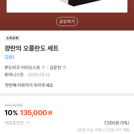
공유하기
소득공제
광란의 오를란도 세트
2권
루도비코 아리오스토
저
김운찬
역
휴머니스트
2025.05.12.
첫번째 리뷰어가 되어주세요
150,000
원
10
135,000
YES포인트
7,500원 (5%)
5만원 이상 구매 시 2천원 추가 적립