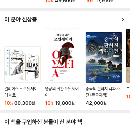
10
49,500
10
17,910
%
%
원
원
피소드가 펼쳐진다. 그 안에는 사랑에 미쳐 광란하는 영웅, 욕망에 휘둘리
는 기사들, 피도 눈물도 없는 여기사 등 다채로운 인간 군상의 화소가 등장
하며, 사랑, 배신, 음모, 질투, 복수에 이르는 흥미진진하고 파격적인 서사
이 분야 신상품
가 거침없이 박동한다. 더불어 《광란의 오를란도》에는 바다 괴물, 날개 달
린 말, 마법 반지와 투구, 마법사, 마녀 등 현실과 환상의 경계를 지우는 초
자연적인 요소와 경이로운 존재들이 등장하는데, 그로 인해 이 작품은 ‘이
탈리아 환상 문학의 시조’이자 ‘판타지 문학의 고전’이라 평가받기도 한다.
복잡한 미로 속에서 헤매는 느낌이 들 정도로 무수한 에피소드는 끝없이
솟아오르는 이야기의 샘물이라 할 만큼 또 다른 이야기를 탄생시키는 모태
역할을 하는데, 그런 연유로 《광란의 오를란도》는 시대를 초월하여 인류
의 지성들에게 영감의 원천을 제공해왔다. 학자들은 세르반테스와 셰익스
피어의 작품 속 아리오스토의 영향력이 가닿은 요소들을 탐구하며, 갈릴레
일리아스 + 오뒷세이
영웅의 귀환 오뒷세이
중국의 판타지 백과사
그
이와 볼테르는 이 작품의 일부 구절을 암송할 정도로 열광적인 애독자였다
아 세트
아
전 (큰글자책)
1
는 사실이 널리 알려져 있다. 버지니아 울프와 이탈로 칼비노는 일부 캐릭
10
60,300
10
19,800
42,000
%
%
원
원
원
터와 에피소드를 직접적으로 본인들의 작품에 차용했으며, 호르헤 루이스
보르헤스와 스티븐 킹을 비롯한 20~21세기의 작가들이 아리오스토의 이
이 책을 구입하신 분들이 산 분야 책
야기에 매료되었다. 이처럼 《광란의 오를란도》는 수많은 창작물을 배태한
‘고전을 낳은 고전’이자, 원전의 진수를 온전히 향유하고자 하는 독자와 새