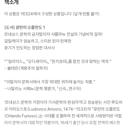
책소개
이 상품은 YES24에서 구성한 상품입니다.(낱개 반품 불가).
[도서] 광란의 오를란도 1
르네상스 문학의 금자탑이자 샤를마뉴 전설의 기념비적 걸작!
갈릴레이가 암송하고, 스티븐 킹이 탄복한
광기가 인도하는 장엄한 대서사
“『일리아스』, 『오디세이아』, 『돈키호테』를 합친 것과 맞먹는 역작.”
- 볼테르(계몽주의 철학자)
“이탈리아 문학사에서 가장 위대한 위치에 놓이는 작품.”
- 나탈리노 사페뇨(문학 평론가, 『신곡』 연구자)
‘르네상스 문학의 거장이자 기사문학의 완성자’라고 칭송받는 시인 루도비
코 아리오스토(Ludovico Ariosto, 1474~1533)의 『광란의 오를란도
(Orlando Furioso)』는 시대를 초월하여 전 세계적으로 사랑받아온 이탈
리아 문학사의 대표적인 작품이자, 16세기 출간 당시 유럽 전역의 베스트