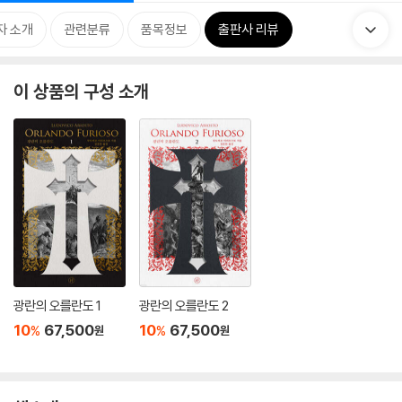
자 소개
관련분류
품목정보
출판사 리뷰
이 상품의 구성 소개
광란의 오를란도 1
광란의 오를란도 2
10
67,500
10
67,500
%
%
원
원