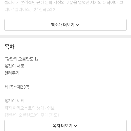
셀러로서 본격적인 근대 문학 시장의 포문을 열었던 세기의 대작이다. 그
러나 『일리아스』 및 『신곡』의 2.
[도서] 광란의 오를란도 2
책소개 더보기
르네상스 문학의 금자탑이자 샤를마뉴 전설의 기념비적 걸작!
갈릴레이가 암송하고, 스티븐 킹이 탄복한
광기가 인도하는 장엄한 대서사
목차
“『일리아스』, 『오디세이아』, 『돈키호테』를 합친 것과 맞먹는 역작.”
『광란의 오를란도 1』
- 볼테르(계몽주의 철학자)
옮긴이 서문
일러두기
“이탈리아 문학사에서 가장 위대한 위치에 놓이는 작품.”
- 나탈리노 사페뇨(문학 평론가, 『신곡』 연구자)
제1곡~제23곡
‘르네상스 문학의 거장이자 기사문학의 완성자’라고 칭송받는 시인 루도비
옮긴이 해제
코 아리오스토(Ludovico Ariosto, 1474~1533)의 『광란의 오를란도
저자 아리오스토의 생애 · 연보
(Orlando Furioso)』는 시대를 초월하여 전 세계적으로 사랑받아온 이탈
《광란의 오를란도》의 무대(지도)
리아 문학사의 대표적인 작품이자, 16세기 출간 당시 유럽 전역의 베스트
주인공 오를란도 시대의 인물 관계도
목차 더보기
셀러로서 본격적인 근대 문학 시장의 포문을 열었던 세기의 대작이다. 그
저자 아리오스토 시대의 인물 관계도