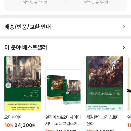
으로 융합하였다는 평가를 받는다. 인문주의에 기반한 르네상스 사조는 기
혜택 및 유의사항
혜택 및 유의사항
존의 그리스도교 중심주의를 해체하였는데, 아리오스토는 수도원의 세속
화와 타락을 우스꽝스럽게 희화화하는가 하면, 《광란의 오를란도》 속 그
리스도교와 이교도 인물들은 서로 사랑에 빠지거나 연인을 따라 개종하는
배송/반품/교환 안내
등 기존의 도식적인 대립 구도에서 벗어나 있다. 또한 중세의 기사도가 무
너진 상황에서 《광란의 오를란도》의 기사들은 이상적인 영웅상과 거리가
멀고, 인간적인 약점과 감정에 흔들리며 실수하고 좌절한다. 작가는 아이
이 분야 베스트셀러
러니와 풍자의 어조로 인물들을 묘사하여 독자에게 웃음을 주면서도 그들
의 불완전함을 통해 공감과 연민을 이끌어낸다.
세르반테스, 셰익스피어, 보르헤스, 스티븐 킹… 위대한 창작자들이 탐낸
서사
고전 독자부터 창작자까지, 모두를 끌어당기는 ‘이야기의 보고’
제46곡에 달하는 방대한 서사는 세 가지의 핵심 주제를 중심으로 전개된
다. 첫째, 그리스도교 진영과 이슬람 진영 사이의 전쟁. 둘째, 오를란도의
안젤리카에 대한 사랑과 그로 인한 광기. 셋째, 이슬람 진영의 기사 루지에
오디세이아
일리아스&오디세이아
해밀턴의 그리스로마
일
로와 그리스도교 진영의 기사 브라다만테의 사랑 이야기. 이 세 가지 주제
세트 (고대 그리스어 완
신화
10
24,300
1
%
원
를 축으로 하면서도 일목요연하게 요약할 수 없을 만큼 수많은 곁가지 에
역본)