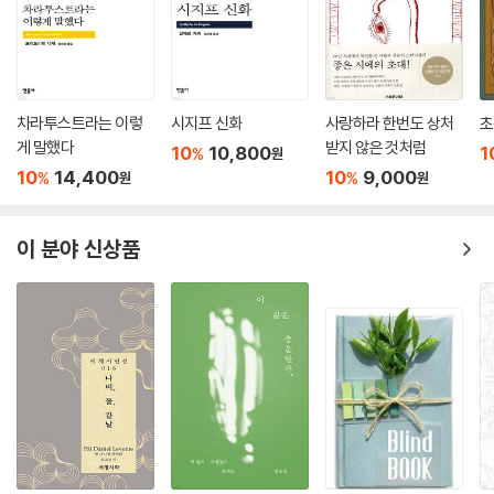
무한을 응시하는 유한한 인간의 성찰을 보여 주며, 〈아시아 유랑 목동의 야
상곡〉에서는 대답 없는 달과 양을 향한 목동의 질문이 허공에 흩어지며 존
재의 부조리를 형상화한다. 그런가 하면 레오파르디의 정신적 유언으로 여
겨지는 후기 대표작 〈금작화 또는 황무지의 꽃〉은 베수비오 화산 기슭에서
피어난 금작화, 죽음 외에는 고개 숙이지 않을 연약한 생명체를 그린다. 이
차라투스트라는 이렇
시지프 신화
사랑하라 한번도 상처
초
작고 여린 꽃을 통해, 그는 냉혹한 자연 속에서 고통스럽고 초라해 보이는
게 말했다
받지 않은 것처럼
10
10,800
1
%
원
삶을 살아가는 지상의 존재들에게 마침내 경의를 드러낸다.
10
14,400
10
9,000
%
%
원
원
이러한 사유 여정이 담긴 《노래들》의 역자 김운찬 대구가톨릭대 명예교수
는 단테의 《신곡》 등 수많은 이탈리아 고전을 옮겨 왔으며, 간결하면서도
이 분야 신상품
시어의 의미를 살린 번역으로 레오파르디의 목소리를 온전히 전달했다. 이
로써 그동안 단편적으로만 소개되어 왔던 레오파르디의 시 세계가 비로소
한 권의 책으로 드러난다. 《노래들》은 다만 고통을 받아들이며 어떠한 선
언도 없이 그저 읊조린다. 고통받기 위해 태어난 존재의 부조리, 삶의 무의
미함, 그럼에도 이를 끌어안고 살아가는 생명체에 대한 경의…. 이 목소리
는 시대를 넘어 우리에게까지 와 닿는다.