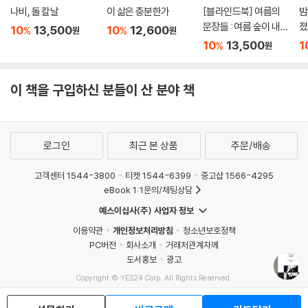
나비, 돌 칼날
이 삶은 충분한가
[블라인드북] 여름의
밤
문장들 : 여름 숲이 내뿜
졌
10
13,500
10
12,600
%
%
원
원
는 냄새. 비가 내리면 그
10
13,500
1
%
원
향기가 더욱 짙어져서
그 속에 있는 인간까지
푸르러지는 듯한 착각
이 책을 구입하신 분들이 산 분야 책
이 듭니다.
로그인
최근 본 상품
주문/배송
고객센터 1544-3800
티켓 1544-6399
중고샵 1566-4295
eBook 1:1문의/채팅상담
예스이십사(주) 사업자 정보
이용약관
개인정보처리방침
청소년보호정책
PC버전
회사소개
거래처관계자께
도서홍보
광고
Copyright © YES24 Corp. All Rights Reserved.
MATOM10