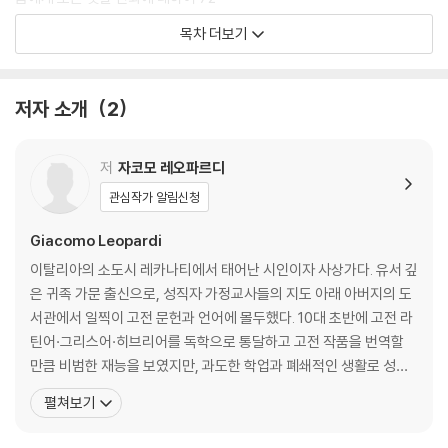
조상들에 대한 찬가 또는 인류의 기원에 대하여 79
목차 더보기
사포의 마지막 노래 87
첫사랑 92
외로운 참새 100
저자 소개
2
무한 104
축제일 저녁 106
달에게 109
저
자코모 레오파르디
꿈 111
관심작가 알림신청
외로운 삶 117
콘살보 123
Giacomo Leopardi
그의 여인에게 132
이탈리아의 소도시 레카나티에서 태어난 시인이자 사상가다. 유서 깊
카를로 페폴리 백작에게 136
은 귀족 가문 출신으로, 성직자 가정교사들의 지도 아래 아버지의 도
다시 일어남 146
서관에서 일찍이 고전 문헌과 언어에 몰두했다. 10대 초반에 고전 라
실비아에게 155
틴어·그리스어·히브리어를 독학으로 통달하고 고전 작품을 번역할
추억 159
만큼 비범한 재능을 보였지만, 과도한 학업과 폐쇄적인 생활로 성장
아시아 유랑 목동의 야상곡 169
기에 척추가 휘는 등 병약해졌다. 평생토록 이어진 신체적 고통, 좌절
펼쳐보기
폭풍 뒤의 고요 177
된 사랑 속에서 로마, 피렌체, 볼로냐, 나폴리 등을 전전하면서도 창
마을의 토요일 181
작을 멈추지 않았다. 그는 고전의 유산을 근대로 잇고 인간의 숙명적