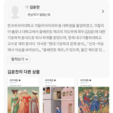
지배적인 생각 184
고통과 상실, 자연의 무심함을 서정적 언어로 그려 냈다.
역
김운찬
사랑과 죽음 193
자기 자신에게 200
관심작가 알림신청
아스파시아 202
죽은 젊은 여인이 가족과 작별하고 떠나가는 모습이 새겨진 옛 무덤의 돋
한국외국어대학교 이탈리아어과와 동 대학원을 졸업하였고, 이탈리
을새김에 대하여 209
아 볼로냐 대학교에서 움베르토 에코의 지도하에 화두(話頭)에 대한
자신의 묘비에 새겨진 어느 아름다운 여인의 초상화에 대하여 216
기호학적 분석으로 박사 학위를 받았으며, 현재 대구가톨릭대학교
지노 카포니 후작에게 보내는 철회의 시 220
교수로 재직 중이다. 저서로 『현대 기호학과 문화 분석』, 『신곡-저승
달넘이 238
에서 이승을 바라보다』, 『움베르토 에코』가 있으며, 옮긴 책으로 단테
금작화 또는 황무지의 꽃 243
의 『신곡』, 『향연』, 아리오스토의 『광란의 오를란도』, 에코의 『나는
펼쳐보기
모방 260
독자를 위해 글을 쓴다』, 『거짓말의 전략』, 『이야기 속의 독자』, 『논문
농담 262
잘 쓰는 방법』, 칼비노의 『우주 만화』, 『마르코발도』, 파베세의 『달과
김운찬
의 다른 상품
불』, 『피곤한 노동』, 『레우
단편들
“들어 봐, 멜리소” 267
“나는 여기 문지방 주위에서 방황하며” 270
“서쪽에 낮의 빛살은 꺼지고” 272
시모니데스의 그리스어에서 278
똑같은 작가의 281