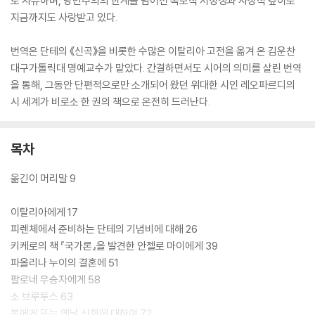
로 사유하며, 낭만주의의 한계를 넘어선 독보적 서정성과 사상적 깊이로
지금까지도 사랑받고 있다.
번역은 단테의 《신곡》을 비롯한 수많은 이탈리아 고전을 옮겨 온 김운찬
대구가톨릭대 명예교수가 맡았다. 간결하면서도 시어의 의미를 살린 번역
을 통해, 그동안 단편적으로만 소개되어 왔던 위대한 시인 레오파르디의
시 세계가 비로소 한 권의 책으로 온전히 드러난다.
목차
옮긴이 머리말 9
이탈리아에게 17
피렌체에서 준비하는 단테의 기념비에 대해 26
키케로의 책 『국가론』을 발견한 안젤로 마이에게 39
파올리나 누이의 결혼에 51
팔로네 우승자에게 58
소 브루투스 63
봄에게 또는 옛날 신화에 대하여 72