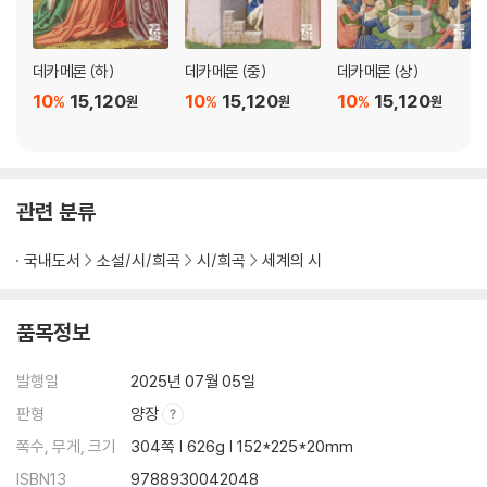
옮긴이 해제 283
레오파르디 연보 300
데카메론 (하)
데카메론 (중)
데카메론 (상)
지은이·옮긴이 소개 303
10
15,120
10
15,120
10
15,120
%
%
%
원
원
원
관련 분류
국내도서
소설/시/희곡
시/희곡
세계의 시
품목정보
발행일
2025년 07월 05일
판형
양장
쪽수, 무게, 크기
304쪽 | 626g | 152*225*20mm
ISBN13
9788930042048