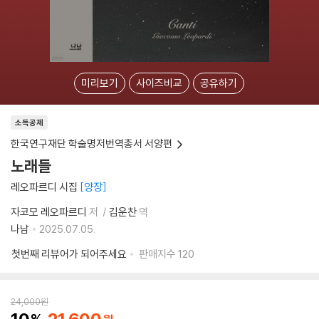
미리보기
사이즈비교
공유하기
소득공제
한국연구재단 학술명저번역총서 서양편
노래들
레오파르디 시집
양장
자코모 레오파르디
저
김운찬
역
나남
2025.07.05.
첫번째 리뷰어가 되어주세요
판매지수
120
24,000
원