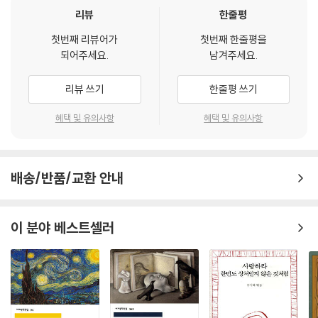
리뷰
한줄평
또한 레오파르디는 작품에 담아 낸 사상의 깊이와 선도성으로도 역사적 족
첫번째 리뷰어가
첫번째 한줄평을
적을 남긴 인물이다. 자연과학, 신학, 철학 등 각종 학문을 섭렵한 그는 방
되어주세요.
남겨주세요.
대한 지식과 철학적 연구를 통해 비관주의와 실존주의를 선도하는 등 수많
은 이들에게 영향을 주었다. 19세기 쇼펜하우어는 레오파르디를 일러 자
리뷰 쓰기
한줄평 쓰기
신의 ‘영적 형제’라고 표현했으며, 20세기 이탈로 칼비노는 레오파르디가
자신이 쓰는 모든 글의 원천이라고 지목하기도 했다. 시간이 흐른 오늘날
혜택 및 유의사항
혜택 및 유의사항
까지도 레오파르디의 작품은 사람들에게 영감을 주며 현재형으로 읽힌다.
한 권의 책으로 온전히 다가온 레오파르디
배송/반품/교환 안내
고통과 시간의 심연을 건너는 노래
《노래들》은 레오파르디가 평생에 걸쳐 쓴 시들을 묶은 그의 마지막 시집으
이 분야 베스트셀러
로, 시인의 내적 여정을 고스란히 담고 있다. 초기 시에서 그는 고전적 이상
을 동경하며 좇지만, 자연의 무관심 속에 버려진 인간의 운명을 자각하면
서 점차 기대와 환멸, 이상과 현실 사이에서 커져 가는 내면의 균열로 시선
을 돌린다. 시집 속 작품을 찬찬히 따라가다 보면 그러한 움직임을 엿볼 수
있다. 오늘날까지도 널리 애송되는 대표작 〈무한〉은 고요한 언덕에 앉아서