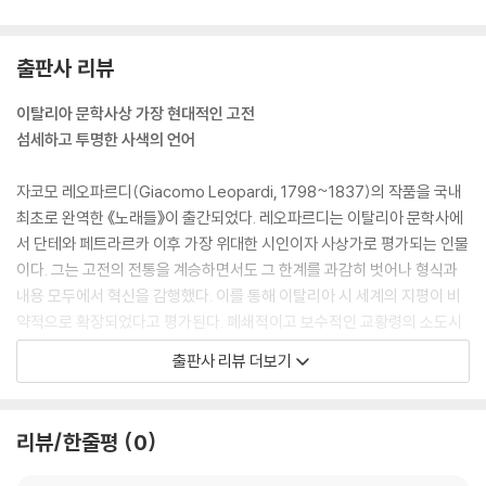
출판사 리뷰
이탈리아 문학사상 가장 현대적인 고전
섬세하고 투명한 사색의 언어
자코모 레오파르디(Giacomo Leopardi, 1798~1837)의 작품을 국내
최초로 완역한 《노래들》이 출간되었다. 레오파르디는 이탈리아 문학사에
서 단테와 페트라르카 이후 가장 위대한 시인이자 사상가로 평가되는 인물
이다. 그는 고전의 전통을 계승하면서도 그 한계를 과감히 벗어나 형식과
내용 모두에서 혁신을 감행했다. 이를 통해 이탈리아 시 세계의 지평이 비
약적으로 확장되었다고 평가된다. 폐쇄적이고 보수적인 교황령의 소도시
에서 자란 그가, 고전과 낭만의 경계에 선 채 자신만의 독자적인 시 세계를
출판사 리뷰 더보기
구축해 내면서 당대 이탈리아에서 가장 현대적이고 자유로운 시인이 되었
다. 그러한 파격을 완성해 낸 것은 바로 레오파르디의 섬세한 표현력과 서
정성이다. 이탈리아 문화원장 안젤로 조에의 표현에 따르면 레오파르디는
리뷰/한줄평
0
“황홀한 후광, 꿈처럼 투명한 분위기의 기억 속에서 대상들의 복원을 함축
한다.”