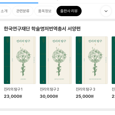
 소개
관련분류
품목정보
출판사 리뷰
한국연구재단 학술명저번역총서 서양편
진리의 탐구 1
진리의 탐구 2
진리의 탐구 3
진
23,000
30,000
25,000
2
원
원
원