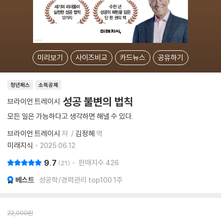
미리보기
사이즈비교
카드뉴스
공유하기
청년패스
소득공제
성공 불변의 법칙
브라이언 트레이시
모든 일은 가능하다고 생각하면 해낼 수 있다.
브라이언 트레이시
저
김정혜
역
미래지식
2025.06.12.
9.7
판매지수
426
21
베스트
성공학/경력관리 top100 1주
22,000
원