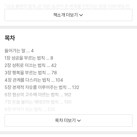
『성공 불변의 법칙』은 작은 습관이 큰 변화를 만든다는 믿음 아래 매일 반
복 가능한 실천 도구로써의 가치를 더해 담았다. 성공하고 싶은가? 그렇다
책소개 더보기
면 지금 ‘성공 불변의 법칙’을 따르라.
목차
들어가는 말 … 4
1장 성공을 부르는 법칙 … 8
2장 성취로 이끄는 법칙 … 42
3장 행복을 부르는 법칙 … 78
4장 관계를 다스리는 법칙 … 104
5장 경제적 자유를 이루어주는 법칙 … 132
6장 협상의 고수에 이르는 법칙 … 162
7장 돈을 불리는 재테크의 법칙 … 190
8장 부자가 되는 법칙 … 220
9장 판매의 달인이 되는 법칙 … 246
목차 더보기
10장 비즈니스를 정복하는 법칙 … 276
11장 운을 끌어당기는 법칙 … 312