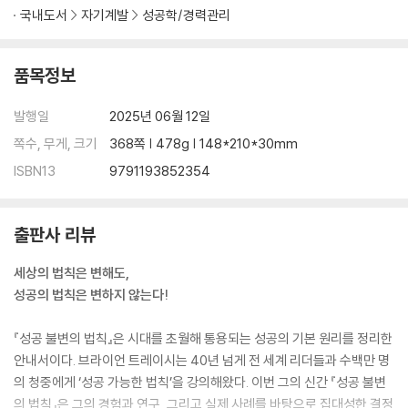
국내도서
자기계발
성공학/경력관리
품목정보
발행일
2025년 06월 12일
쪽수, 무게, 크기
368쪽 | 478g | 148*210*30mm
ISBN13
9791193852354
출판사 리뷰
세상의 법칙은 변해도,
성공의 법칙은 변하지 않는다!
『성공 불변의 법칙』은 시대를 초월해 통용되는 성공의 기본 원리를 정리한
안내서이다. 브라이언 트레이시는 40년 넘게 전 세계 리더들과 수백만 명
의 청중에게 ‘성공 가능한 법칙’을 강의해왔다. 이번 그의 신간 『성공 불변
의 법칙』은 그의 경험과 연구, 그리고 실제 사례를 바탕으로 집대성한 결정