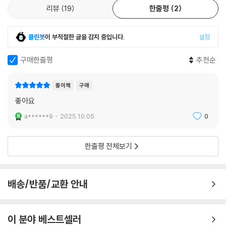
한다.
리뷰
19
한줄평
2
6장 협상의 고수에 이르는 법칙
클린봇
이 부적절한 글을 감지 중입니다.
설정
협상은 인생의 중요한 기술이다. 이 장에서는 로저 도슨의 원칙을 바탕으
로 협상에서 주도권을 쥐는 실전 전략을 소개한다. 그뿐만 아니라 가격 제
구매한줄평
추천순
안, 반응 전략, 타이밍의 중요성 등도 설명한다.
종이책
구매
7장 돈을 불리는 재테크의 법칙
좋아요
투자는 지식과 원칙이 필요한 분야이다. 이 장은 복리의 마법, 리스크 관리,
투자자 마인드셋을 바탕으로 돈이 일하게 만드는 전략을 다룬다.
a******9
2025.10.05.
0
8장 부자가 되는 법칙
한줄평 전체보기
부자는 어떻게 만들어지는가? 부의 습관, 사고방식, 일의 방식, 시간 활용
법 등을 분석해 실질적인 부의 축적법을 알려준다.
배송/반품/교환 안내
9장 판매의 달인이 되는 법칙
판매는 설득이 아닌 신뢰의 영역이다. 고객의 욕구 파악, 문제 해결형 접근,
관계 중심의 세일즈 전략으로 판매의 본질을 정리한다.
이 분야 베스트셀러