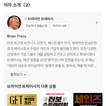
12장 잠재력을 극대화시키는 자기 성취의 법칙 … 340
저자 소개
2
저
브라이언 트레이시
관심작가 알림신청
작가의 사락
Brian Tracy
미국 최고의 비즈니스 강연가, 베스트셀러 작가, 세계적인 컨설턴트
겸 트레이너로서 수많은 개인과 기업의 발전을 도왔다. 또한 다양한
산업에서 기업 스물두 개를 창립하고 키우고 관리하고 회생시켰다.
트레이시는 매년 청중을 25만 명씩 만나며 강연을 하는데, 주제는
‘개인의 성공과 리더십’부터 ‘경영의 효율성, 창의성, 매출’에 이르기
까지 다양하다. 500개가 넘는 기업에 컨설팅을 제공하고 개인적으
펼쳐보기
로 200만 명이 넘는 사람들을 훈련하기도 했다. 그의 아이디어는 실
전에서 입증되었고 실용적이며 효과도 빨리 나타난다. 『초점(Focal
브라이언 트레이시
의 다른 상품
Point)』, 『잠들어 있는 성공 시스템을 깨워라