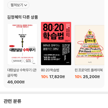
사로 읽는 세계사 고대-근대 편』『101가지 흑역사로 읽는 세계사 현
펼쳐보기
대 편』『앞서가는 조직은 왜 관계에 충실한가』『아마존처럼 생각하라』
『긍정적 일탈주의자』『이제 우리의 이야기를 할 때입니다』『이젠 내
김정혜
의 다른 상품
시간표대로 살겠습니다』『브로토피아』『아마존 웨이』『아마존 웨
대량살상 수학무기 (큰
80:20 학습법
린 프로덕트 플레이북
글자책)
10
17,820
10
25,200
%
%
원
원
46,000
원
관련 분류