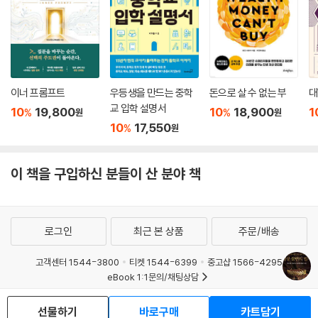
가 아닌 실천가이다. 그의 경험은 수천만 명의 삶을 변화시킨 검증된 성공
에 대한 노하우이니 만큼 그가 써 내려간 인생의 성공 비밀들을 담은 이
『성공 불변의 법칙』은 단순히 한번 읽고 끝나는 책이 아니라, 매일 옆에 두
며 실천하며 변화할 수 있는 책이다. 삶의 전환점을 찾고 있는 사람이라면
이 책에서 그 해답을 얻게 될 것이다.
이너 프롬프트
우등생을 만드는 중학
돈으로 살 수 없는 부
대
교 입학 설명서
10
19,800
10
18,900
1
%
%
원
원
10
17,550
%
원
이 책을 구입하신 분들이 산 분야 책
로그인
최근 본 상품
주문/배송
고객센터 1544-3800
티켓 1544-6399
중고샵 1566-4295
eBook 1:1문의/채팅상담
예스이십사(주) 사업자 정보
선물하기
바로구매
카트담기