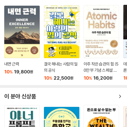
10장 비즈니스를 정복하는 법칙
사업 성공의 핵심은 차별화된 전략과 실행력이다. 이 장은 세분화, 집중, 혁
신, 핵심 성공 요인 등 실질적인 경영 원리를 다룬다.
11장 운을 끌어당기는 법칙
운은 준비된 사람에게 찾아온다. 이 장에서는 인과의 법칙과, 파종과 수확
의 법칙을 통해 운도 과학적으로 접근할 수 있음을 설명한다.
12장 잠재력을 극대화시키는 자기 성취의 법칙
내면 근력
결국 해내는 사람의 일
아주 작은 습관의 힘 (5
데
잠재력을 극대화시키는 가장 중요한 법칙은 자신 안의 가능성을 믿고 깨우
의 공식
0만 부 기념 스페셜 에
론
10
19,800
%
원
는 것이다. 잠재의식, 선택, 낙관주의, 시각화, 연습의 원리를 통해 자아실
디션)
무
10
22,500
10
16,200
1
%
%
원
원
현의 구체적 방법을 제시한다.
브라이언 트레이시의 신간 『성공 불변의 법칙』은 단순한 자기계발서의 연
이 분야 신상품
장이 아니다. 이 책은 성공의 원리를 ‘누구나 실천 가능한 전략’으로 정리한
성공 사용 설명서이다. 즉, 성공하고자 마음먹은 누구나 지금 당장 적용할
수 있는 행동 지침과 사고의 틀을 제공한다. 각 장은 독자의 모든 인생 영역
(일, 돈, 관계, 목표, 내면 등)을 깊이 다룬다. 브라이언 트레이시는 이론가