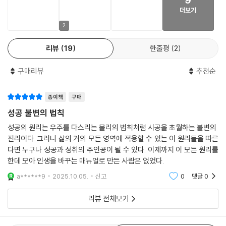
더보기
2장 성취로 이끄는 법칙
성취는 단순한 성공이 아닌 목표를 향해 나아가는 과정 그 자체이다. 이 장
2
은 목표 설정과 계획 수립, 실행, 장애물 극복을 다룬다. 실현 가능한 행동
리뷰
19
한줄평
2
계획을 세우는 것이 2장의 핵심이다.
구매리뷰
추천순
3장 행복을 부르는 법칙
행복은 삶의 모든 행동의 목적이자 동기이다. 아리스토텔레스와 프로이트
종이책
구매
의 이론을 바탕으로 인간이 행복해지기 위해 무엇을 해야 하는지 심리학적
접근으로 풀어낸다.
성공 불변의 법칙
성공의 원리는 우주를 다스리는 물리의 법칙처럼 시공을 초월하는 불변의
4장 관계를 다스리는 법칙
진리이다. 그러니 삶의 거의 모든 영역에 적용할 수 있는 이 원리들을 따른
성공적인 삶의 85%는 인간관계에서 비롯된다. 이 장에서는 관계를 오래
다면 누구나 성공과 성취의 주인공이 될 수 있다. 이제까지 이 모든 원리를
유지하는 힘, 성숙함, 사랑의 다양한 정의를 통해 진정한 관계 형성의 기술
한데 모아 인생을 바꾸는 매뉴얼로 만든 사람은 없었다.
을 알려준다.
a******9
2025.10.05.
신고
0
댓글
0
5장 경제적 자유를 이루어주는 법칙
리뷰 전체보기
재정적 안정과 자유는 전략적 사고에서 시작된다고 저자는 말한다. 이 장
은 돈에 대한 올바른 인식과 재정 관리 습관, 자산 증식의 기본 원칙을 설명