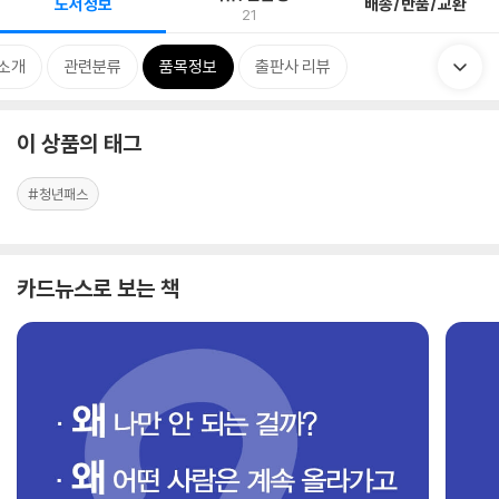
도서정보
배송/반품/교환
21
 소개
관련분류
품목정보
출판사 리뷰
이 상품의 태그
#청년패스
카드뉴스로 보는 책