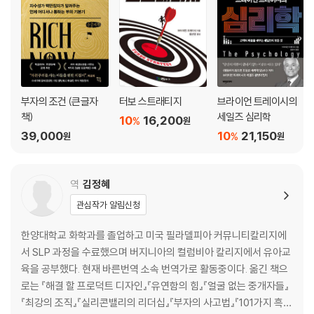
부자의 조건 (큰글자
터보 스트래티지
브라이언 트레이시의
책)
세일즈 심리학
10
16,200
%
원
39,000
10
21,150
%
원
원
역
김정혜
관심작가 알림신청
한양대학교 화학과를 졸업하고 미국 필라델피아 커뮤니티칼리지에
서 SLP 과정을 수료했으며 버지니아의 컬럼비아 칼리지에서 유아교
육을 공부했다. 현재 바른번역 소속 번역가로 활동중이다. 옮긴 책으
로는 『해결 할 프로덕트 디자인』『유연함의 힘』『얼굴 없는 중개자들』
『최강의 조직』『실리콘밸리의 리더십』『부자의 사고법』『101가지 흑역