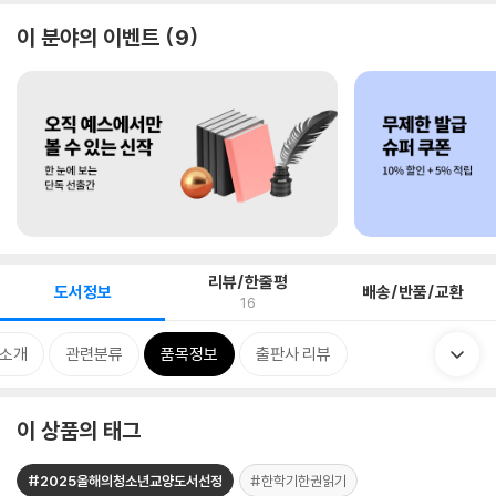
이 분야의 이벤트
9
리뷰/한줄평
도서정보
배송/반품/교환
16
 소개
관련분류
품목정보
출판사 리뷰
이 상품의 태그
#2025올해의청소년교양도서선정
#한학기한권읽기