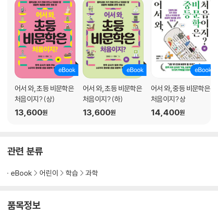
어서 와, 초등 비문학은
어서 와, 초등 비문학은
어서 와, 중등 비문학은
처음이지? (상)
처음이지? (하)
처음이지? 상
13,600
13,600
14,400
원
원
원
관련 분류
eBook
어린이
학습
과학
품목정보