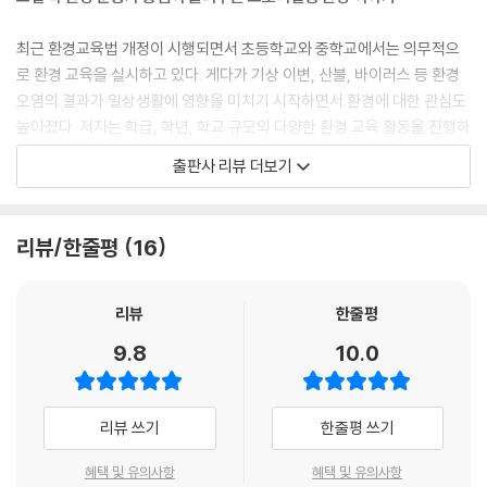
최근 환경교육법 개정이 시행되면서 초등학교와 중학교에서는 의무적으
로 환경 교육을 실시하고 있다. 게다가 기상 이변, 산불, 바이러스 등 환경
오염의 결과가 일상생활에 영향을 미치기 시작하면서 환경에 대한 관심도
높아졌다. 저자는 학급, 학년, 학교 규모의 다양한 환경 교육 활동을 진행하
며 쌓은 경험을 바탕으로 어린이들이 궁금해하는 환경 이슈를 흥미롭게 설
출판사 리뷰 더보기
명하고, 꼭 알아야 하는 환경 관련 지식을 어린이의 눈높이에서 쉽게 설명
한다.
리뷰/한줄평
16
지구 평균 기온이 상승하면 어떤 문제가 생기는지, 꿀벌이 사라지는 것과
우리의 생활이 어떤 연관성이 있는지, 친환경 물건이 환경 보호에 도움이
되는지 등 지구 환경을 둘러싼 다양한 주제를 다루며 환경 보호의 중요성
리뷰
한줄평
과 환경 보호를 실천하는 방법에 대해 쉽고 흥미롭게 전달한다.
9.8
10.0
“점점 뜨거워지는 지구가 걱정되는 어린이 모두 모여라!”
유쾌하고 사랑스러운 여섯 친구들과 함께 하는 환경 캠프에 여러분을 초대
리뷰 쓰기
한줄평 쓰기
합니다
혜택 및 유의사항
혜택 및 유의사항