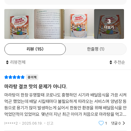
지구 온난화로 점점 더워지던 어느 여름날, 자꾸만 뜨거워지는 지구를 걱
정하던 여섯 친구들이 환경 수업에 ‘진심’인 홍쌤의 환경 캠프에 참여한다.
지루한 수업에서 벗어나 털실로 먹이 그물을 만들어 보기, 꿀벌이 되어 꽃
3
가루 옮기기와 같이 다양한 놀이, 토론, 발표 등의 활동을 하며 지구의 환경
더보기
오염이 얼마나 심각한지 알아 가고, 나아가 환경 오염으로 고통받는 지구
에서 살아남기 위해 무엇을 할 수 있는지에 대해 고민한다. 개구쟁이 준호,
새침데기 하영, 골목대장 건우 등 사랑스럽고 유쾌한 여섯 친구들의 이야
리뷰
15
한줄평
1
기를 따라가다 보면 자연스레 환경에 대한 이해를 높이고, 환경 감수성을
기를 수 있다.
리뷰전체
추천순
교과 과정 연계부터 심화 개념, 연계 독서까지
종이책
한 권으로 끝내는 어린이 환경 교육!
마라탕 결코 맛의 문제가 아니다.
《마라탕을 시켰을 뿐인데 지구가 뜨거워졌다고?》는 각 장마다 관련 교과
마라탕이 한창 유명할때 코로나도 흥행하던 시기라 배달음식을 가끔 시켜
과정 성취 기준이 수록되어 있어 교과 내용과 연계하여 이해할 수 있다. 나
먹곤 했었는데 배달 시킬때마다 불필요하게 따라오는 서비스며 양념장 등
아가 각 장의 주제를 활용하여 심화 개념을 다루는 「환경 지식 더하기」를
등으로 용기가 많이 발생하는게 싫어서 한동안 환경을 위해 배달음식을 안
통해 ‘그린워싱’, ‘세대 간 불평등’, ‘지구 생태 용량 초과의 날’ 등 환경과 관
먹었던적이 있었어요. 몇년이 지난 최근 아이가 처음으로 마라탕을 먹고싶
련된 심화 개념을 배우며 환경에 대해 깊이 있게 이해할 수 있다. 또한 각
다고 하여 마라탕집에 직접 가게되었고, 배달주문이 들어와서 조리후 검정
l*****2
2025.06.19.
신고
1
댓글
0
용기에 바로 마라
장의 주제와 관련하여 함께 읽으면 좋을 그림책을 소개해 어린이들의 흥미