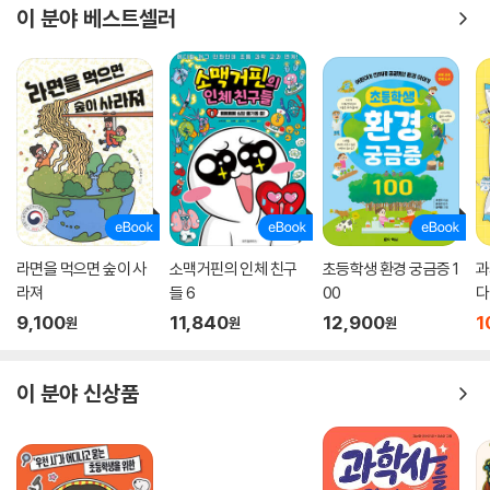
이 분야 베스트셀러
라면을 먹으면 숲이 사
소맥거핀의 인체 친구
초등학생 환경 궁금증 1
과
라져
들 6
00
다
9,100
11,840
12,900
1
원
원
원
이 분야 신상품