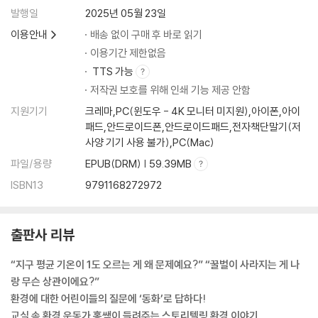
발행일
2025년 05월 23일
이용안내
배송 없이 구매 후 바로 읽기
이용기간 제한없음
TTS 가능
저작권 보호를 위해 인쇄 기능 제공 안함
지원기기
크레마,PC(윈도우 - 4K 모니터 미지원),아이폰,아이
패드,안드로이드폰,안드로이드패드,전자책단말기(저
사양 기기 사용 불가),PC(Mac)
파일/용량
EPUB(DRM) | 59.39MB
ISBN13
9791168272972
출판사 리뷰
“지구 평균 기온이 1도 오르는 게 왜 문제예요?” “꿀벌이 사라지는 게 나
랑 무슨 상관이에요?”
환경에 대한 어린이들의 질문에 ‘동화’로 답하다!
교실 속 환경 운동가 홍쌤이 들려주는 스토리텔링 환경 이야기