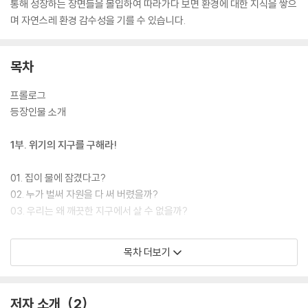
통해 성장하는 장면들을 몰입하여 따라가다 보면 환경에 대한 지식을 쌓으
며 자연스레 환경 감수성을 기를 수 있습니다.
목차
프롤로그
등장인물 소개
1부. 위기의 지구를 구해라!
01. 집이 물에 잠겼다고?
02. 누가 벌써 자원을 다 써 버렸을까?
03. 우리는 왜 깨끗한 지구에서 살 수 없을까?
2부. 지구의 숨겨진 비밀을 밝혀라!
목차 더보기
01. 꿀벌이 사라지는 게 나랑 무슨 상관이야?
02. 지구 생태계에 왜 구멍이 났을까?
저자 소개
2