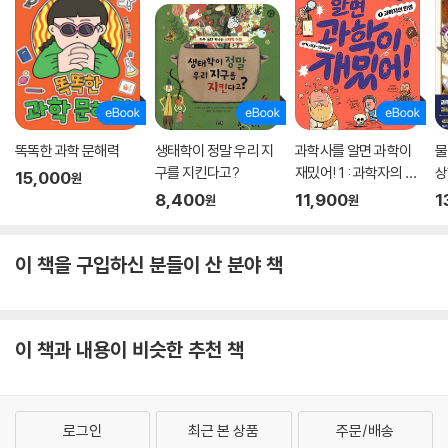
똑똑한 과학 문해력
생태학이 정말 우리 지
과학사를 알면 과학이
물
구를 지킨다고?
재밌어! 1 : 과학자의 탄
상
15,000
원
생
데
8,400
11,900
1
원
원
이 책을 구입하신 분들이 산 분야 책
이 책과 내용이 비슷한 추천 책
로그인
최근 본 상품
주문/배송