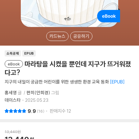
카드뉴스
공유하기
소득공제
EPUB
마라탕을 시켰을 뿐인데 지구가 뜨거워졌
eBook
다고?
지구의 내일이 궁금한 어린이를 위한 생생한 환경 교육 동화
EPUB
홍세영
글
편히(안희경)
그림
데이스타
2025.05.23.
9.9
판매지수
12
16
13,440
원