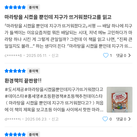
를 자극하고, 각 주제를 흥미로운 방식으로 풀어 낸 이야기를 통해 환경에
종이책
대한 관심을 넓힐 수 있도록 돕는다. 이를 통해 독자는 환경에 대해 깊게 생
마라탕을 시켰을 뿐인데 지구가 뜨거워졌다고를 읽고
각하는 힘을 기르고, 넓게 관심을 가지며 환경 보호를 향해 성장할 수 있다.
️「마라탕을 시켰을 뿐인데 지구가 뜨거워졌다고」서평 — 배달 하나에 지구
가 들썩이는 이유요즘처럼 뭐든 배달되는 시대, 저녁 메뉴 고민하다가 마
라탕 하나 시킨 게 그렇게 큰일일까? 그런데 이 책을 읽고 나면, “진짜 큰
일일지도 몰라…” 하는 생각이 든다. 『마라탕을 시켰을 뿐인데 지구가 뜨거
워졌다고』는 우리가 무심코 하는 ‘일상적인 선택’이 환경에 어떤 영향을 주
c******6
2025.05.11.
신고
1
댓글
0
는지
종이책
환경책의 끝판왕!!
#도서제공#마라탕을시켰을뿐인데지구가뜨거워졌다고
#데이스타#홍세영#초등환경책#초등책추천데이스타
＜마라탕을 시켰을 뿐인데 지구가 뜨거워졌다고?＞처음
에 이 책의 제목을 보고초등 아이들 사이에서 핫한 마라탕
을 키워드로환경문제 이야기를 시작했다는 것에박수를
d******i
2025.06.23.
신고
0
댓글
0
쳤는데요👏🏻역시나 아이들을 가르치시는 초등학교선
생님께서 쓰신 책이었어요👍🏻1부. 위기의 지구를 구해
종이책