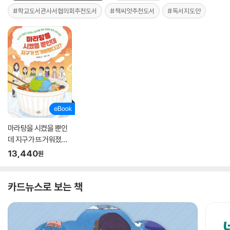
#학교도서관사서협의회추천도서
#책씨앗추천도서
#독서지도안
마라탕을 시켰을 뿐인
데 지구가 뜨거워졌다
고?
13,440
원
카드뉴스로 보는 책