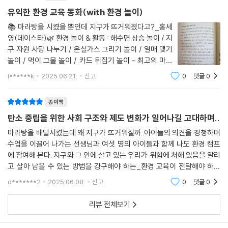
유익한 환경 교육 동화(with 환경 놀이)
📚 마라탕을 시켰을 뿐인데 지구가 뜨거워졌다고?_홍세
영(데이스타)🌿 환경 놀이 & 활동 : 해수면 상승 놀이 / 지
구 자원 사탕 나누기 / 온실가스 그리기 놀이 / 열매 맺기
놀이 / 먹이 그물 놀이 / 카드 뒤집기 놀이 – 최고의 마을
그리기 / 동물, 생산자, 소비자 역할 놀이 / 업사이클링 회
l******k
2025.06.21.
신고
0
댓글
0
사 조사하기 / 플로깅 📝 제목부터 눈길을 끄는 이 책은
환경에 관심이 많은 초등교사
종이책
탄소 중립을 위한 사회 구조와 제도 변화가 일어나길 고대하며..
마라탕을 배달시켰는데 왜 지구가 뜨거워질까..아이들의 의견을 경청하며
수업을 이끌어 나가는 선생님과 여섯 명의 아이들과 함께 나도 환경 캠프
에 참여해 본다. 지구와 그 안에 살고 있는 우리가 위험에 처해 있음을 알리
고 살아 남을 수 있는 방법을 강구해야 하는_환경 교육이 전달해야 하는
내용은 무겁고 어려울 수 있다. 이 주제를 이야기하기 위해 선생님은 자료
d*******2
2025.06.08.
신고
0
댓글
0
를 만들고 놀이
리뷰 전체보기