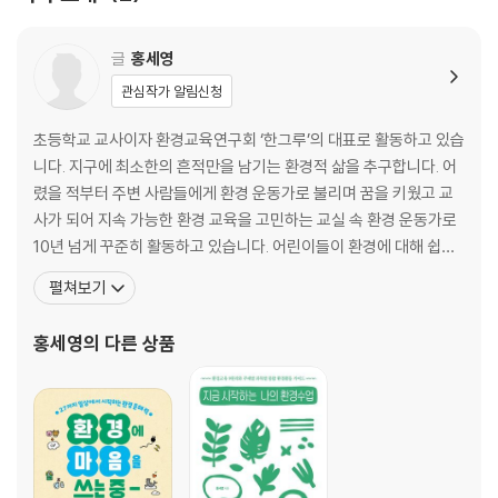
03. 녹색 안경으로 보면 무엇이 보일까?
3부. 지구에서 살아남을 방법을 찾아라!
글
홍세영
관심작가 알림신청
01. 한 번만 입장 바꿔 생각해 볼까?
02. 친환경이면 다 좋은 거 아니야?
초등학교 교사이자 환경교육연구회 ‘한그루’의 대표로 활동하고 있습
03. 함께, 더 오래 살아남을 수는 없을까?
니다. 지구에 최소한의 흔적만을 남기는 환경적 삶을 추구합니다. 어
렸을 적부터 주변 사람들에게 환경 운동가로 불리며 꿈을 키웠고 교
수료증
사가 되어 지속 가능한 환경 교육을 고민하는 교실 속 환경 운동가로
10년 넘게 꾸준히 활동하고 있습니다. 어린이들이 환경에 대해 쉽고
재미있게 알아 가며 환경 감수성을 키울 수 있도록 돕기 위해 《마라탕
펼쳐보기
을 시켰을 뿐인데 지구가 뜨거워졌다고?》를 썼습니다. 쓴 책으로는
다년간 환경 수업을 진행했던 노하우를 담은 《지금 시작하는 나의 환
홍세영
의 다른 상품
경수업》과 어린이들이 일상생활에서 환경에 대해 생각할