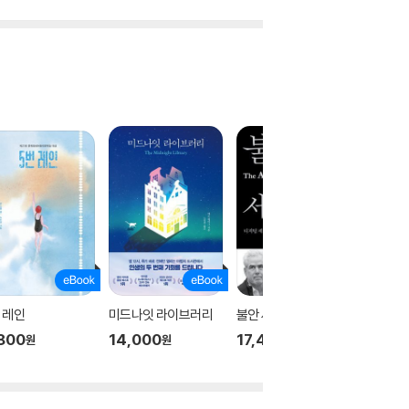
 레인
미드나잇 라이브러리
불안 세대
죽이고 
800
14,000
17,400
8,750
원
원
원