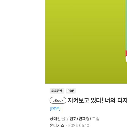
소득공제
PDF
지켜보고 있다! 너의 디
eBook
PDF
장예진
글
편히(안희경)
그림
썬더키즈
2024.05.10.