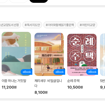
소년교양도서선정
#독서지도안
#아이와함께읽기좋은책
#어린이교양
이중 하나는 거짓말
체리새우: 비밀글입니
순례 주택
5번
다
11,200
10,500
9,
원
원
8,100
원