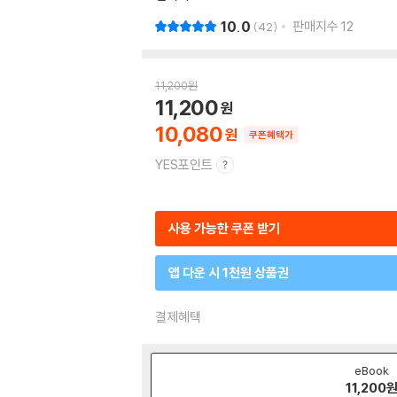
10.0
판매지수
12
42
11,200
원
11,200
10,080
쿠폰혜택가
YES포인트
사용 가능한 쿠폰 받기
앱 다운 시 1천원 상품권
결제혜택
eBook
11,200