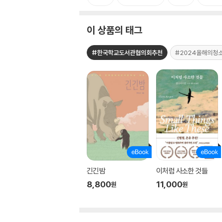
이 상품의 태그
#한국학교도서관협의회추천
#2024올해의청
긴긴밤
이처럼 사소한 것들
8,800
11,000
원
원