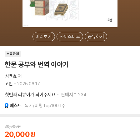
미리보기
사이즈비교
공유하기
소득공제
한문 공부와 번역 이야기
성백효
저
고반
2025.06.17.
첫번째 리뷰어가 되어주세요
판매지수
234
베스트
독서/비평 top100 1주
20,000
원
20,000