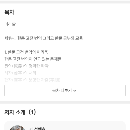
목차
머리말
제1부_ 한문 고전 번역 그리고 한문 공부와 교육
1. 한문 고전 번역의 어려움
한문 고전 번역이 안고 있는 문제들
원의(原義)의 정확한 파악
허자(虛字)의 처리
한자(漢字)의 분명한 자훈(字訓)
주석 처리의 어려움
목차 더보기
어느 주석을 따를 것인가
방언(方言)에 대한 논란
2. 잘못된 한문 해석과 작문(作文)
저자 소개
1
잘못된 토씨 활용
《어수신화(禦睡新話)》에 나오는 17자 시(詩)의 특징
기발한 ‘쉬운 한문 문장 만들기’
저
성백효