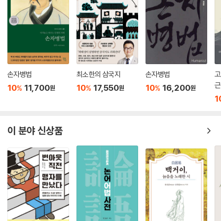
1. 〈서명(西銘)〉의 리일분수(理一分殊)에 대하여
2. 신상후(申相厚) 박사의 〈논어특강(論語特講)〉 강의 영상을 보고
3. 공자(孔子)의 지천명(知天命)에 대한 주자(朱子)의 해석 ː성인(聖
人)과 현인(賢人)의 인격은 과연 같은가
4. 신역(新譯) 《서경집전(書經集傳)》 번역을 마치고 ː해동경사연구소
손자병법
최소한의 삼국지
손자병법
고
의 번역 역정을 회고함
근
10
11,700
10
17,550
10
16,200
%
%
%
원
원
원
5. 민족문화추진회 시절의 여러 선생에 대한 소감
1
6. 순수한 유학자(儒學者) 서암(瑞巖) 김희진(金熙鎭) 선생 ː일단화기
(一團和氣) 춘풍(春風)의 강석(講席)
7. 갑진년(2024) 팔순(八旬) 기념 중국 곡부 여행기
이 분야 신상품