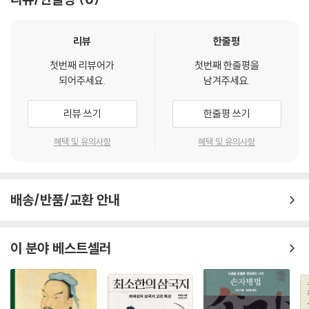
제청(祭廳)의 설치
모사(茅沙) 만들기
리뷰
한줄평
지방(紙榜)과 축문(祝文) 쓰기
5. 제수의 진설(陳設)과 제사의 절차
첫번째 리뷰어가
첫번째 한줄평을
제수(祭需)의 진설(陳設)
되어주세요.
남겨주세요.
제사(祭祀)의 절차
신주(神主) 모셔오기
리뷰 쓰기
한줄평 쓰기
제례(祭禮)의 원리
6. 묘제(墓祭)와 차례(茶禮)
혜택 및 유의사항
혜택 및 유의사항
묘제(墓祭)의 절차
차례(茶禮)의 절차
7. 조문(弔問)
배송/반품/교환 안내
조문의 올바른 예절
장례(葬禮) 후 조객(弔客)에 대한 인사
8. 호칭(呼稱)
이 분야 베스트셀러
친족의 호칭 문제
호칭은 관계의 표현
제3부_ 한문 고전 번역의 주변 이야기