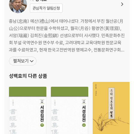
초서(草書) 해독의 오류
관심작가 알림신청
3. 한문 고전을 번역하려면 출전(出典)을 알아야 한다
4. 경서(經書) 번역의 실제와 문제점 ː사서(四書)를 중심으로
충남(忠南) 예산(禮山)에서 태어나셨다. 가정에서 부친 월산공(月
경서(經書)를 번역하게 된 동기
山公)으로부터 한문을 수학하셨고, 월곡(月谷) 황경연(黃璟淵),
한문(漢文) 번역의 특수성(特殊性)
서암(瑞巖) 김희진(金熙鎭) 선생으로부터 사사했다. 민족문화추진
사서집주(四書集註)의 오류(誤謬)와 이설(異說)
회 부설 국역연수원 연수부 수료, 고려대학교 교육대학원 한문교육
언해(諺解)의 보급과 파생된 문제점
과를 수료하였고, 현재 한국고전번역원 명예교수, 전통문화연구회
선배(先輩) 동학(同學)들의 비평에 대하여
부회장을 역임하고 있으며, 사단법인 해동경사연구소 소장을 역임
펼쳐보기
5. 기초 한문 교재
중이다. 사서집주(四書集註), 『시경집전(詩經集傳)』, 『서경집전
지능개발 위주의 기초 교재
(書經集傳)』, 『주역전의(周易傳義)』, 『고문 진보(古文眞寶)』,
성백효
의 다른 상품
수신(修身) 위주의 기초 교재
『근사록집해(近思錄集解)』, 『심경부주(心經附註)』, 『통감절요
6. 한문 공부에 필요한 언해(諺解)와 현토(懸吐)
(通鑑節
사서삼경의 언해(諺解)와 현토(懸吐)
언해가 한문 공부에 미친 영향과 이에 따른 부작용
우리 선유(先儒)들의 한문과 국어에 대한 인식
관본 언해의 권위
7. 한문 공부를 어떻게 했는가 하는 물음에 대한 대답
본인이 한문을 공부한 과정