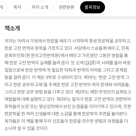
개
목차
저자 소개
관련분류
품목정보
책소개
저자는 어려서 가정에서 한문을 배우기 시작하여 평생 한문학을 공부하고,
한문 고전 번역과 후학을 가르치고 있다. 서당에서 스승들께 배우고, 민족
문화추진회(현 한국고전번역원)에서 배우고 가르쳤던 그동안 경험을 통
해 한문 고전 번역의 실제를 들려 준다. 또 오역(誤譯)의 사례를 들어 바로
잡음으로써 한문 번역에 꼭 필요한 덕목과 번역의 어려움 그리고 문제점
등을 알려 준다. 이 책은 3부로 구성되어 있다. 제1부는 ‘한문 고전 번역 그
리고 한문 공부와 교육’을 주제로 한문 고전 번역의 여러 문제와 어려움들,
그리고 한문 공부 방법 등을 다루고 있다. 제2부는 예란 무엇인지 살펴보고
예법들에 대해 설명하고 있다. 제3부는 필자가 한문 고전 번역과 관련하여
후학들의 논문 또는 영상강의에서 보인 논점들을 이야기하고 있으며, 또한
한문학을 한 여러 선생들에 대한 소감을 통해 한문학의 주변을 돌아본다.
독자들은 이 책을 통해 우리 선조들이 한문을 전수한 방법과 과정들을 다
소나마 알 수 있을 것이다.