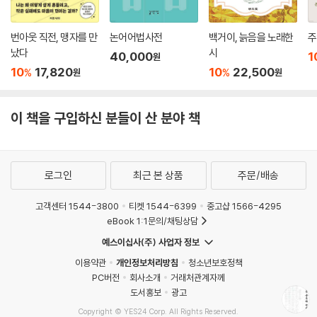
번아웃 직전, 맹자를 만
논어어법사전
백거이, 늙음을 노래한
주
났다
시
40,000
1
원
10
17,820
10
22,500
%
%
원
원
이 책을 구입하신 분들이 산 분야 책
로그인
최근 본 상품
주문/배송
고객센터 1544-3800
티켓 1544-6399
중고샵 1566-4295
eBook 1:1문의/채팅상담
예스이십사(주) 사업자 정보
이용약관
개인정보처리방침
청소년보호정책
PC버전
회사소개
거래처관계자께
도서홍보
광고
Copyright © YES24 Corp. All Rights Reserved.