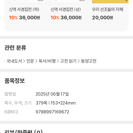
한문은 외워야 한다
8. 우리 선현(先賢)이 주장한 독서법
신역 서경집전 (하)
신역 서경집전 (상)
우리 선조들의 지혜
〈독서의 순서[讀書次第]〉
10
36,000
10
36,000
20,000
%
%
원
원
원
제2부_ 예를 알아야 한다
1. 예(禮)란 무엇인가
관련 분류
2. 예의 근본을 알아야 한다
예는 시의(時宜)에 맞게 변통하여야 한다
국내도서
인문
독서/비평
고전 읽기
동양고전
예는 마음속에서 우러나야 한다
예는 전통과 풍습을 중시한다
3. 제례(祭禮)
품목정보
제례(祭禮)의 기본
가가례(家家禮)의 잘못된 인식
발행일
2025년 06월 17일
기제(忌祭)를 모시는 날짜
쪽수, 무게, 크기
379쪽 | 153*224mm
기제를 모시는 대수(代數)
ISBN13
9788997169672
단설(單設)과 합설(合設)
4. 기제(忌祭)
제수(祭需)의 준비
리뷰/한줄평
0