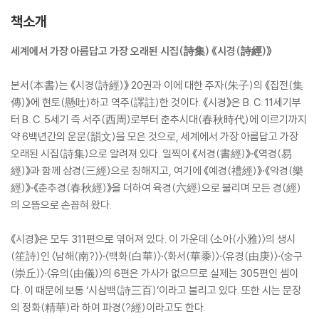
책소개
세계에서 가장 아름답고 가장 오래된 시집(詩集) 《시경(詩經)》
본서(本書)는 《시경(詩經)》 20권과 이에 대한 주자(朱子)의 《집전(集
傳)》에 현토(懸吐)하고 역주(譯註)한 것이다. 《시경》은 B. C. 11세기부
터 B. C. 5세기 즉 서주(西周)로부터 춘추시대(春秋時代)에 이르기까지
약 6백년간의 운문(韻文)을 모은 것으로, 세계에서 가장 아름답고 가장
오래된 시집(詩集)으로 알려져 있다. 일찍이 《서경(書經)》·《역경(易
經)》과 함께 삼경(三經)으로 칭해지고, 여기에 《예경(禮經)》·《악경(樂
經)》·《춘추경(春秋經)》을 더하여 육경(六經)으로 불리며 모든 경(經)
의 으뜸으로 손꼽혀 왔다.
《시경》은 모두 311편으로 엮어져 있다. 이 가운데 〈소아(小雅)〉의 생시
(笙詩)인 〈남해(南?)〉·〈백화(白華)〉·〈화서(華黍)〉·〈유경(由庚)〉·〈숭구
(崇丘)〉·〈유의(由儀)〉의 6편은 가사가 없으므로 실제는 305편인 셈이
다. 이 때문에 보통 ‘시삼백(詩三百)’이라고 불리고 있다. 또한 시는 문장
의 정화(精華)라 하여 파경(?經)이라고도 한다.