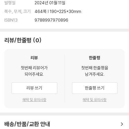
6. 격고(擊鼓) · 135
발행일
2024년 01월 11일
7. 개풍(凱風) · 139
쪽수, 무게, 크기
464쪽 | 190*225*30mm
8. 웅치(雄雉) · 143
ISBN13
9788997970896
9. 포유고엽(匏有苦葉) · 146
10. 곡풍(谷風) · 149
11. 식미(式微) · 157
리뷰/한줄평
0
12. 모구(旄丘) · 159
13. 간혜(簡兮) · 163
리뷰
한줄평
14. 천수(泉水) · 167
15. 북문(北門) · 171
첫번째 리뷰어가
첫번째 한줄평을
16. 북풍(北風) · 174
되어주세요.
남겨주세요.
17. 정녀(靜女) · 176
18. 신대(新臺) · 178
리뷰 쓰기
한줄평 쓰기
19. 이자승주(二子乘舟) · 181
혜택 및 유의사항
혜택 및 유의사항
〈용풍(鄘風)〉 1-4[一之四]
1. 백주(柏舟) · 184
배송/반품/교환 안내
2. 장유자(牆有茨) · 186