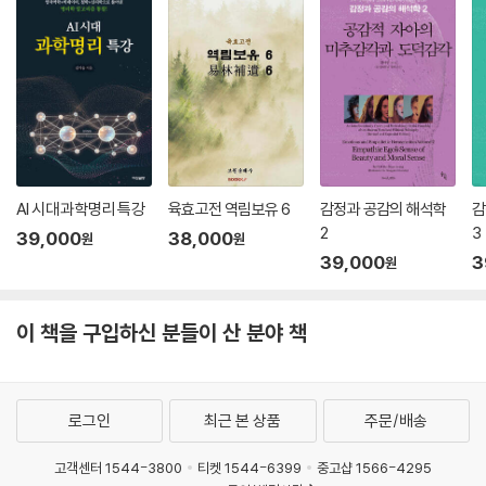
8. 백혜(伯兮) · 246
9. 유호(有狐) · 250
10. 목과(木瓜) · 253
〈왕풍(王風)〉 1-6[一之六]
1. 서리(黍離) · 257
2. 군자우역(君子于役) · 261
AI 시대 과학명리 특강
육효고전 역림보유 6
감정과 공감의 해석학
감
3. 군자양양(君子陽陽) · 263
2
3
4. 양지수(揚之水) · 265
39,000
38,000
원
원
39,000
3
5. 중곡유퇴(中谷有蓷) · 269
원
6. 토원(兎爰) · 272
7. 갈류(葛藟) · 275
이 책을 구입하신 분들이 산 분야 책
8. 채갈(采葛) · 277
9. 대거(大車) · 279
10. 구중유마(丘中有麻) · 281
로그인
최근 본 상품
주문/배송
〈정풍(鄭風)〉 1-7[一之七]
고객센터 1544-3800
티켓 1544-6399
중고샵 1566-4295