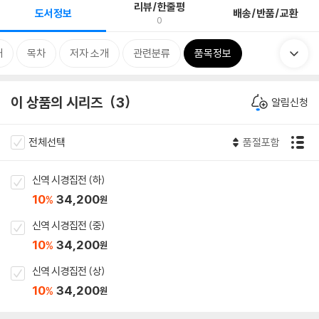
리뷰/한줄평
도서정보
배송/반품/교환
0
개
목차
저자 소개
관련분류
품목정보
이 상품의 시리즈
3
알림신청
전체선택
품절포함
신역 시경집전 (하)
10
34,200
%
원
신역 시경집전 (중)
10
34,200
%
원
신역 시경집전 (상)
10
34,200
%
원