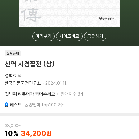
미리보기
사이즈비교
공유하기
소득공제
신역 시경집전 (상)
성백효
역
한국인문고전연구소
2024.01.11.
첫번째 리뷰어가 되어주세요
판매지수
84
베스트
동양철학 top100 2주
38,000
원
10
34,200