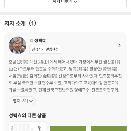
목차 더보기
1. 관저(關雎) · 35
2. 갈담(葛覃) · 48
저자 소개
1
3. 권이(卷耳) · 52
4. 규목(樛木) · 55
5. 종사(螽斯) · 57
역
성백효
6. 도요(桃夭) · 59
관심작가 알림신청
7. 토저(兎罝) · 62
8. 부이(芣苢) · 63
충남(忠南) 예산(禮山)에서 태어나셨다. 가정에서 부친 월산공(月
9. 한광(漢廣) · 65
山公)으로부터 한문을 수학하셨고, 월곡(月谷) 황경연(黃璟淵),
10. 여분(汝墳) · 69
서암(瑞巖) 김희진(金熙鎭) 선생으로부터 사사했다. 민족문화추진
11. 린지지(麟之趾) · 72
회 부설 국역연수원 연수부 수료, 고려대학교 교육대학원 한문교육
과를 수료하였고, 현재 한국고전번역원 명예교수, 전통문화연구회
〈소남(召南)〉 1-2[一之二]
부회장을 역임하고 있으며, 사단법인 해동경사연구소 소장을 역임
펼쳐보기
중이다. 사서집주(四書集註), 『시경집전(詩經集傳)』, 『서경집전
1. 작소(鵲巢) · 76
(書經集傳)』, 『주역전의(周易傳義)』, 『고문 진보(古文眞寶)』,
성백효
의 다른 상품
2. 채번(采蘩) · 79
『근사록집해(近思錄集解)』, 『심경부주(心經附註)』, 『통감절요
3. 초충(草蟲) · 81
(通鑑節