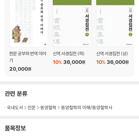
4. 채빈(采蘋) · 83
5. 감당(甘棠) · 86
6. 행로(行露) · 88
7. 고양(羔羊) · 91
8. 은기뢰(殷其靁) · 93
9. 표유매(摽有梅) · 96
10. 소성(小星) · 97
11. 강유사(江有汜) · 100
한문 공부와 번역 이야
신역 서경집전 (하)
신역 서경집전 (상)
12. 야유사균(野有死麕) · 102
기
10
36,000
10
36,000
%
%
원
원
13. 하피농의(何彼穠矣) · 104
20,000
원
14. 추우(騶虞) · 108
〈패풍(邶風)〉 1-3[一之三]
관련 분류
1. 백주(柏舟) · 115
국내도서
인문
동양철학
동양철학의 이해/동양철학사
2. 녹의(綠衣) · 122
3. 연연(燕燕) · 125
4. 일월(日月) · 128
품목정보
5. 종풍(終風) · 132