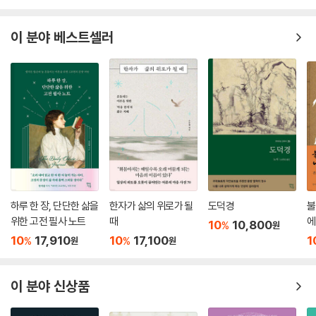
3. 군자해로(君子偕老) · 189
4. 상중(桑中) · 193
이 분야 베스트셀러
5. 순지분분(鶉之奔奔) · 200
6. 정지방중(定之方中) · 202
7. 체동(蝃蝀) · 207
8. 상서(相鼠) · 210
9. 간모(干旄) · 211
10. 재치(載馳) · 214
〈위풍(衛風)〉 1-5[一之五]
1. 기욱(淇奧) · 220
하루 한 장, 단단한 삶을
한자가 삶의 위로가 될
도덕경
불
2. 고반(考槃) · 224
위한 고전 필사 노트
때
에
10
10,800
%
원
3. 석인(碩人) · 227
10
17,910
10
17,100
1
%
%
원
원
4. 맹(氓) · 232
5. 죽간(竹竿) · 239
6. 환란(芄蘭) · 242
이 분야 신상품
7. 하광(河廣) · 244