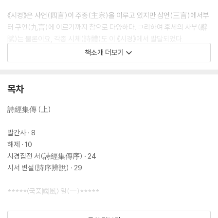
《시경》은 사언(四言)이 주종(主宗)을 이루고 있지만 삼언(三言)에서부
터 구언(九言)에 이르기까지 참으로 다양하다. 그리하여 후세의 사부(辭
賦)는 물론이요, 각종 시체(詩體)도 이 《시경》에서 발달되었다.
책소개 더보기
오늘날 우리가 《시경》을 공부함에 있어서는 굳이 주자설에만 집착할 필요
는 없다고 본다. 다만 초학자들은 훈고(訓?)와 뜻풀이가 비교적 명확한 주
자의 《집전》에 입각(立脚)하여 경문(經文)을 완전히 파악한 다음 타당성
목차
있는 이설(異說)을 수용하는 것이 학시(學詩)의 첩경(捷徑)이라고 여겨
진다. 이렇게 함으로써 《시경》을 보다 쉽게 접근할 수 있으며, 또한 우리 선
詩經集傳 (上)
조들의 시사상(詩思想)을 엿볼 수 있을 것이다.
발간사 · 8
해제 · 10
시경집전 서(詩經集傳序) · 24
시서 변설(詩序辨說) · 29
*****〈국풍國風〉 일(一)*****
〈주남(周南)〉 1-1[一之一]