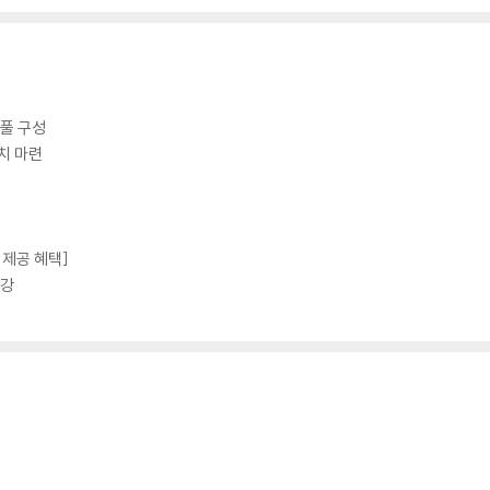
풀 구성
치 마련
 제공 혜택]
특강