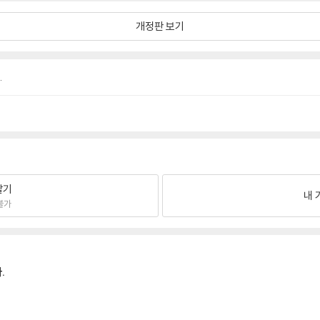
개정판 보기
.
팔기
내 
불가
.