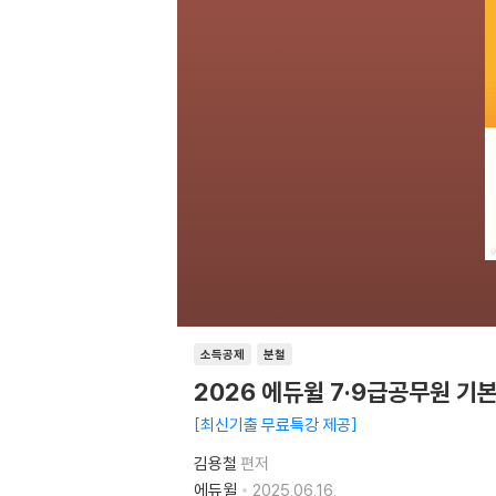
소득공제
분철
2026 에듀윌 7·9급공무원 기
최신기출 무료특강 제공
김용철
편저
에듀윌
2025.06.16.