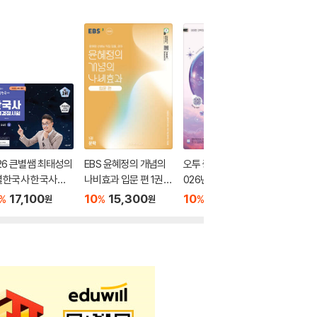
26 큰별쌤 최태성의
EBS 윤혜정의 개념의
오투 중학 과학 2-2 (2
2026 
별한국사 한국사능
나비효과 입문 편 1권
026년)
별별한국
정시험 심화(1,2,3
문학 (2026년용)
력검정시험
17,100
10
15,300
10
17,550
10
1
%
%
%
%
원
원
원
 상
급) 하