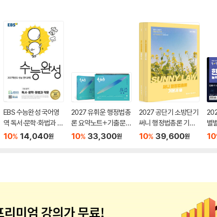
EBS 수능완성 국어영
2027 유휘운 행정법총
2027 공단기 소방단기
20
역 독서·문학·화법과 작
론 요약노트+기출문제
써니 행정법총론 기본
별
문 (2026년)
(요.플.)
서
력검
10
14,040
10
33,300
10
39,600
10
%
%
%
원
원
원
급)