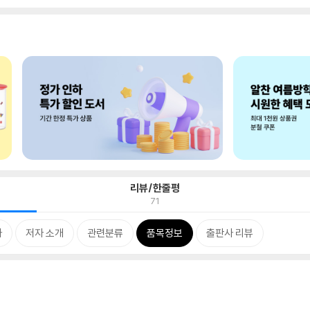
리뷰/한줄평
71
차
저자 소개
관련분류
품목정보
출판사 리뷰