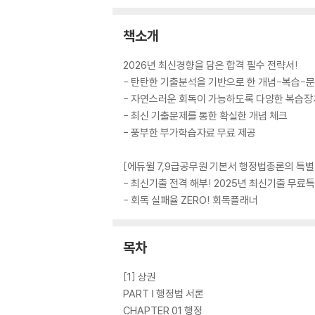
책소개
2026년 최신경향을 담은 합격 필수 전략서!
- 탄탄한 기출분석을 기반으로 한 개념-복습-문
- 자연스러운 회독이 가능하도록 다양한 복습장
- 최신 기출문제를 통한 확실한 개념 체크
- 풍부한 부가학습자료 무료 제공
[에듀윌 7,9급공무원 기본서 행정법총론의 특별
- 최신기출 전격 해부! 2025년 최신기출 무료
- 회독 실패율 ZERO! 회독플래너
목차
[1] 상권
PART Ⅰ 행정법 서론
CHAPTER 01 행정