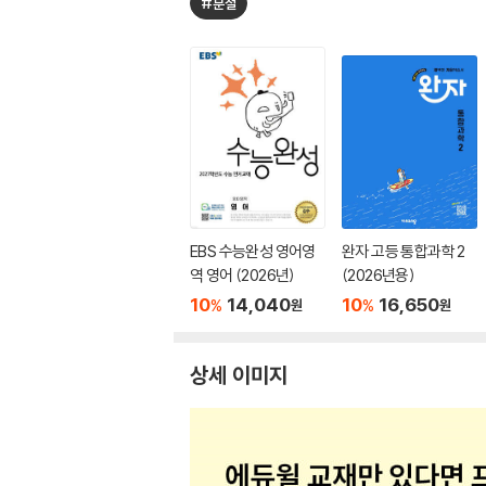
#분철
EBS 수능완성 영어영
완자 고등 통합과학 2
역 영어 (2026년)
(2026년용)
10
14,040
10
16,650
%
%
원
원
상세 이미지