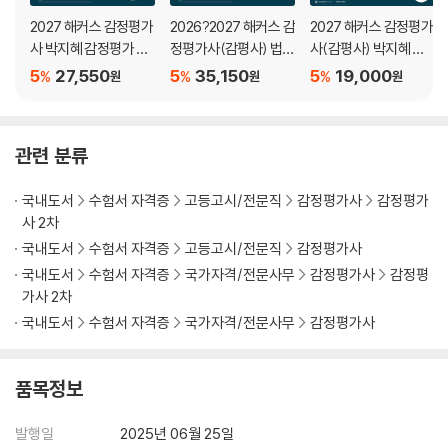
제10회 초급 문제 - 개념 설명형 문제
2027 해커스 감정평가
2026?2027 해커스 감
2027 해커스 감정평가
사 박지혜 감정평가 및
정평가사(감평사) 법전
사(감평사) 박지혜 감
PART 02 중급 문제
보상법규 2차 문제집
(감정평가사 시험 대
정평가 및 보상법규 2
5
27,550
5
35,150
5
19,000
제1회 중급 문제
%
%
%
원
원
원
종합
비)
차 강의노트 (감정평가
제2회 중급 문제
사 2차 시험 대비)
제3회 중급 문제
제4회 중급 문제
관련 분류
제5회 중급 문제
제6회 중급 문제
국내도서
수험서 자격증
고등고시/전문직
감정평가사
감정평가
제7회 중급 문제
사 2차
제8회 중급 문제
국내도서
수험서 자격증
고등고시/전문직
감정평가사
제9회 중급 문제
국내도서
수험서 자격증
국가자격/전문사무
감정평가사
감정평
제10회 중급 문제
가사 2차
국내도서
수험서 자격증
국가자격/전문사무
감정평가사
품목정보
발행일
2025년 06월 25일