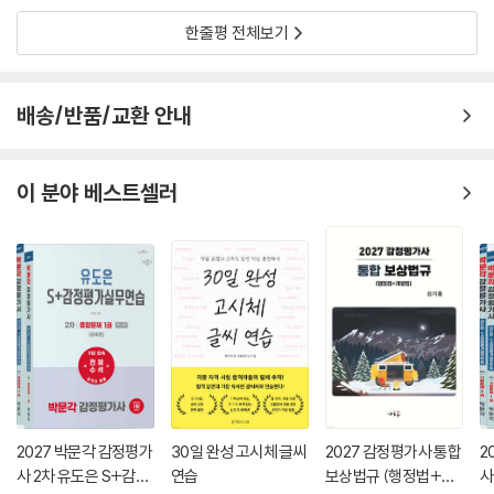
한줄평 전체보기
배송/반품/교환 안내
이 분야 베스트셀러
2027 박문각 감정평가
30일 완성 고시체 글씨
2027 감정평가사 통합
2
사 2차 유도은 S+감정
연습
보상법규 (행정법+개
사