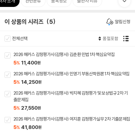
저자 소개
관련분류
품목정보
출판사 리뷰
이 상품의 시리즈
5
알림신청
전체선택
품절포함
2026 해커스 감정평가사(감평사) 김춘환 민법 1차 핵심요약집
5
11,400
%
원
2026 해커스 감정평가사(감평사) 민영기 부동산학원론 1차 핵심요약집
5
14,250
%
원
2026 해커스 감정평가사(감평사) 박지혜 감정평가 및 보상법규 2차 기
출문제집
5
27,550
%
원
2026 해커스 감정평가사(감평사) 여지훈 감정평가실무 2차 기출문제집
5
41,800
%
원