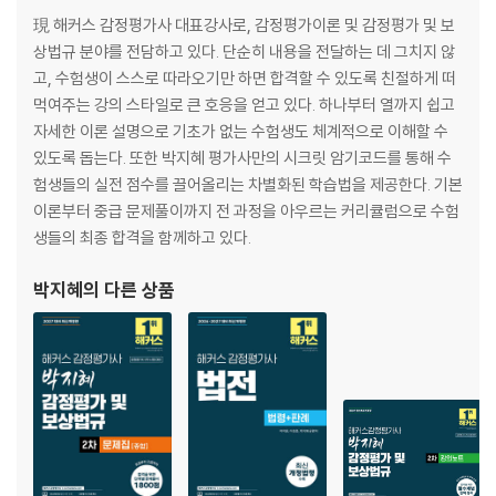
제5회 중급 문제
現 해커스 감정평가사 대표강사로, 감정평가이론 및 감정평가 및 보
제6회 중급 문제
상법규 분야를 전담하고 있다. 단순히 내용을 전달하는 데 그치지 않
제7회 중급 문제
고, 수험생이 스스로 따라오기만 하면 합격할 수 있도록 친절하게 떠
제8회 중급 문제
먹여주는 강의 스타일로 큰 호응을 얻고 있다. 하나부터 열까지 쉽고
제9회 중급 문제
자세한 이론 설명으로 기초가 없는 수험생도 체계적으로 이해할 수
제10회 중급 문제
있도록 돕는다. 또한 박지혜 평가사만의 시크릿 암기코드를 통해 수
험생들의 실전 점수를 끌어올리는 차별화된 학습법을 제공한다. 기본
[답안편]
이론부터 중급 문제풀이까지 전 과정을 아우르는 커리큘럼으로 수험
PART 01 초급 문제
생들의 최종 합격을 함께하고 있다.
제1회 초급 문제
제2회 초급 문제
박지혜
의 다른 상품
제3회 초급 문제
제4회 초급 문제
제5회 초급 문제
제6회 초급 문제
제7회 초급 문제
제8회 초급 문제 - 요건 설명형 문제
제9회 초급 문제