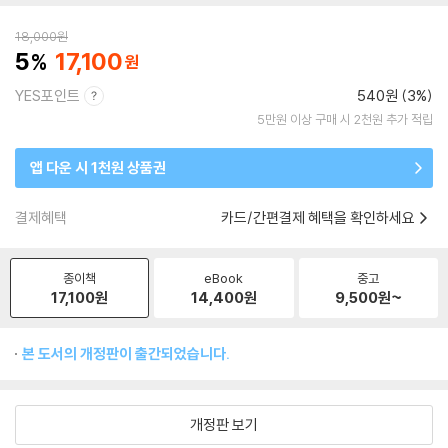
18,000
원
5
17,100
YES포인트
540원 (3%)
5만원 이상 구매 시 2천원 추가 적립
앱 다운 시 1천원 상품권
결제혜택
카드/간편결제 혜택을 확인하세요
종이책
eBook
중고
17,100
원
14,400
원
9,500
원~
본 도서의 개정판이 출간되었습니다.
개정판 보기