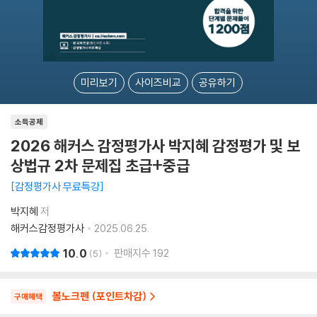
미리보기
사이즈비교
공유하기
소득공제
2026 해커스 감정평가사 박지혜 감정평가 및 보
상법규 2차 문제집 초급+중급
감정평가사 무료특강
박지혜
저
해커스감정평가사
2025.06.25.
10.0
판매지수
192
5
볼노크펜 (포인트차감)
구매혜택