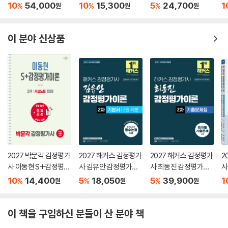
평가실무연습 종합문
별법)
평
10
54,000
10
15,300
5
24,700
1
%
%
%
원
원
원
제
제
이 분야 신상품
2027 박문각 감정평가
2027 해커스 감정평가
2027 해커스 감정평가
2
사 이동현 S+감정평가
사 김유안 감정평가이
사 최동진 감정평가이
사
이론 2차 서브노트
론 2차 기본서 2권 각론
론 2차 기출문제집
평
10
14,400
5
18,050
5
39,900
1
%
%
%
원
원
원
제
이 책을 구입하신 분들이 산 분야 책