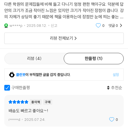
다른 학원의 문제집들에 비해 들고 다니기 엄청 편한 책이구요. 덕분에 답
안의 크기가 조금 작아진 느낌은 있지만 크기가 작아진 장점이 큽니다. 강
의 자체가 상당히 좋기 때문에 책을 이용하는데 장점만 눈에 띄는 좋는 책
이네요.
w****p
2025.08.12.
신고
0
댓글
0
리뷰 전체보기
리뷰
4
한줄평
1
클린봇
이 부적절한 글을 감지 중입니다.
설정
구매한줄평
추천순
종이책
구매
배송도 빠르고 좋아요~!
r****d
2025.07.24.
0