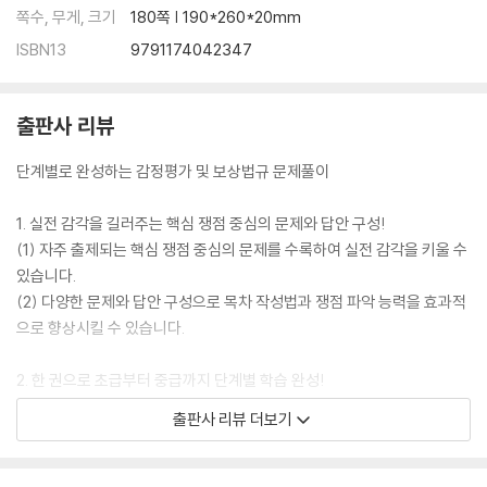
쪽수, 무게, 크기
180쪽 | 190*260*20mm
ISBN13
9791174042347
출판사 리뷰
단계별로 완성하는 감정평가 및 보상법규 문제풀이
1. 실전 감각을 길러주는 핵심 쟁점 중심의 문제와 답안 구성!
(1) 자주 출제되는 핵심 쟁점 중심의 문제를 수록하여 실전 감각을 키울 수
있습니다.
(2) 다양한 문제와 답안 구성으로 목차 작성법과 쟁점 파악 능력을 효과적
으로 향상시킬 수 있습니다.
2. 한 권으로 초급부터 중급까지 단계별 학습 완성!
(1) 초급 문제를 통하여 답안 작성의 기본기를 탄탄히 다질 수 있습니다.
출판사 리뷰 더보기
(2) 판례/사례형 중급 문제로 실전 감각과 논점 분석력까지 동시에 향상시
킬 수 있습니다.