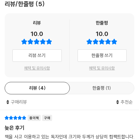
리뷰/한줄평
5
[해커스 감정평가사ㅣca.Hackers.com]
1. 본 교재 인강(할인쿠폰 수록)
리뷰
한줄평
2. 감정평가사 무료 특강
10.0
10.0
리뷰 쓰기
한줄평 쓰기
혜택 및 유의사항
혜택 및 유의사항
리뷰
4
한줄평
1
구매리뷰
추천순
종이책
구매
늦은 후기
책을 사고 이용하고 있는 독자인데 크기와 두께가 상당히 컴팩트합니다.