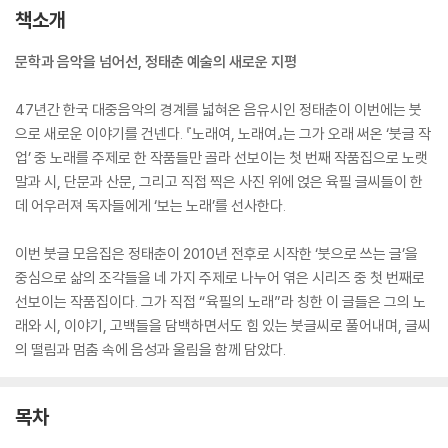
책소개
문학과 음악을 넘어선, 정태춘 예술의 새로운 지평
47년간 한국 대중음악의 경계를 넓혀온 음유시인 정태춘이 이번에는 붓
으로 새로운 이야기를 건넨다. 『노래여, 노래여』는 그가 오래 써온 ‘붓글 작
업’ 중 노래를 주제로 한 작품들만 골라 선보이는 첫 번째 작품집으로 노랫
말과 시, 단문과 산문, 그리고 직접 찍은 사진 위에 얹은 육필 글씨들이 한
데 어우러져 독자들에게 ‘보는 노래’를 선사한다.
이번 붓글 모음집은 정태춘이 2010년 전후로 시작한 ‘붓으로 쓰는 글’을
중심으로 삶의 조각들을 네 가지 주제로 나누어 엮은 시리즈 중 첫 번째로
선보이는 작품집이다. 그가 직접 “육필의 노래”라 칭한 이 글들은 그의 노
래와 시, 이야기, 고백들을 담백하면서도 힘 있는 붓글씨로 풀어내며, 글씨
의 떨림과 멈춤 속에 음성과 울림을 함께 담았다.
목차