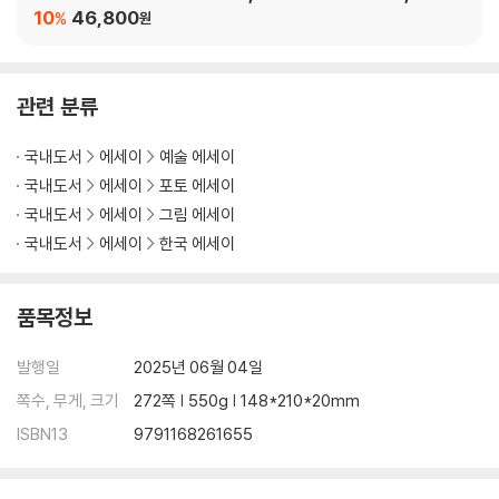
나의 기타는/ 집중호우 사이 (한지에 먹)/ 집중호우 사이 (사진 붓글)/ 기
10
46,800
%
원
러기 (한지에 먹)/ 기러기 (사진 붓글)/ 도리 강변에서/ 늙은 시인의 방화
일기/ 나의 범선들은 도시를 떠났다/ 솔미의 시절 (한지에 먹)/ 솔미의 시
절 (사진 붓글)/ 닻, 올레길 하얀 요트/ 올레길 하얀 요트/ 엘도라도는 어디
관련 분류
(한지에 먹)/ 엘도라도는 어디 (사진 붓글)/ 정산리 연가 (한지에 먹)/ 정
산리 연가 (사진 붓글)/ 하동 언덕 매화 놀이 (한지에 먹)/ 하동 언덕 매화
국내도서
에세이
예술 에세이
놀이 (사진 붓글)/ 민들레 시집/ 폭설, 동백의 노래 (한지에 먹)/ 폭설, 동
국내도서
에세이
포토 에세이
백의 노래 (사진 붓글)
국내도서
에세이
그림 에세이
국내도서
에세이
한국 에세이
발문 - 독학과 불계공졸 (유홍준 명지대 석좌교수, 前 문화재청장)
발문 - 시각 서사의 새 지평을 여는 정태춘 붓글 (김준기 미술평론가)
발문 - 위대한 음유시인의 자유 (영묵 강병인 글씨 연구가)
품목정보
발행일
2025년 06월 04일
쪽수, 무게, 크기
272쪽 | 550g | 148*210*20mm
ISBN13
9791168261655