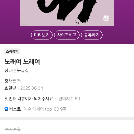
미리보기
사이즈비교
공유하기
소득공제
노래여 노래여
정태춘 붓글집
정태춘
저
호밀밭
2025.06.04.
첫번째 리뷰어가 되어주세요
판매지수
60
베스트
예술 에세이 top100 9주
30,000
원