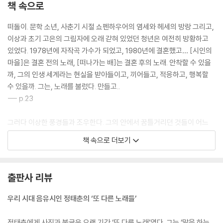
책 속으로
떠돌이. 문학 소년, 사춘기 시절 쇼펜하우어의 염세와 헤세의 방랑 그리고,
이상과 초기 고은의 그림자에 오래 갇혀 있었던 청년은 여전히 방황하고
있었다. 1978년에 자작곡 가수가 되었고, 1980년에 결혼했고… [시인의
마을]은 결혼 전의 노래, [떠나가는 배]는 결혼 후의 노래. 안착할 수 있을
까, 그의 인생 세계라는 현실을 받아들이고, 끼어들고, 적응하고, 행복할
수 있을까. 그는, 노래를 불렀다. 만들고..
--- p.23
그러다 이상한 풍경들과 조우한다. 그의 안에서 꿈틀거리던 것들이 어느
날 갑자기 어떤 낯선 그것, 세상의 거친 물결에 휩쓸린다. 그는 황홀하다.
책 속으로 더보기
아, 내가 아주 많이 틀리진 않았어. 난 저 물결을 타야겠어.
--- p.65
출판사 리뷰
평화가 올까? 세계에나 그에게나. 노래는 일상이 되었다. 밥벌이가 되었다.
창작 열망은 다시 방황하기 시작했다. 사진을 찍고, 가죽 칼질, 바느질을 하
우리 시대 음유시인 정태춘의 ‘또 다른 노래들’
고, 붓글씨를 쓰고.. 노래를 접었다.
--- p.105
정태춘에게 사진과 붓글은 오랜 기간 ‘또 다른 노래’였다. 그는 ‘말을 하는