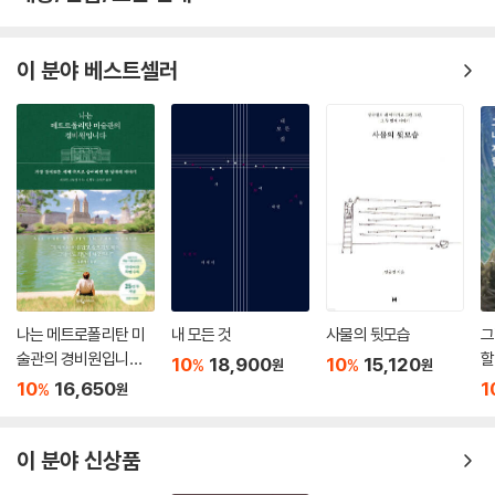
이 분야 베스트셀러
나는 메트로폴리탄 미
내 모든 것
사물의 뒷모습
그
술관의 경비원입니다
할
10
18,900
10
15,120
%
%
원
원
(25만 부 기념 전면 개
10
16,650
1
%
원
정판)
이 분야 신상품