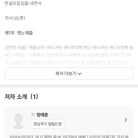
붓글모음집을 내면서
자서(自序)
제1부. 옛노래들
시인의 마을/ 겨울나무/ 떠나가는 배 (한지에 먹)/ 떠나가는 배 (사진에 글
씨)/ 이어도/ 서해에서 (한지에 먹)/ 서해에서 (사진에 글씨)/ 얘기 2/ 애
고, 도솔천아/ 탁발승의 새벽 노래/ 한수야/ 들 가운데서 1/ 들 가운데서
2/ 바람에 부푼 황포돛배/ 북한강에서 1/ 북한강에서 2/ 실향가 (한지에
목차 더보기
먹)/ 실향가 (사진붓글)/ 한여름 밤/ 황토강으로 1/ 황토강으로 2/ 희뿌연
달빛 들판에/ 저 들에 불을 놓아/ 오월, 대추리 솔부엉이/ 이 어두운 터널
을 박차고/ 노래/ 92년 장마, 종로에서 1/ 92년 장마, 종로에서 2/ 건너간
저자 소개
1
다 (사진붓글)/ 건너간다 (골판지에 먹)/ 5.18 (1)/ 5.18 (2)/ 5.18 (3)/
사향사유/ 봄밤/ 선운사 동백꽃이 하 좋다길래 (사진붓글)/ 선운사 동백꽃
이 하 좋다길래 (초배지에 먹)/ 오토바이 김씨/ 리철진 동무에게/ 아, 대한
저
정태춘
민국/ 외연도에서/ 아치의 노래 (초배지에 먹)/ 아치의 노래 (목판 탁본에
관심작가 알림신청
먹)/ 정동진 3/1/ 정동진 3/2/ 정동진 3/3/ 정동진 3/4/ 다시, 첫차를 기
다리며/ 바다로 가는 시내버스/ 저녁 숲 고래여/ 강이 그리워 1/ 강이 그리
싱어송라이터. 경기 평택 출생. 1978년 앨범 [시인의 마을]로 가요계