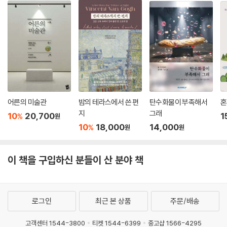
어른의 미술관
밤의 테라스에서 쓴 편
탄수화물이 부족해서
혼
지
그래
10
20,700
1
%
원
10
18,000
14,000
%
원
원
이 책을 구입하신 분들이 산 분야 책
로그인
최근 본 상품
주문/배송
고객센터 1544-3800
티켓 1544-6399
중고샵 1566-4295