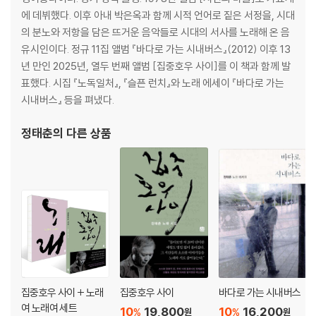
워 2/ 섬진강 박 시인 1/ 섬진강 박 시인 2/ 섬진강 박 시인 3/ 눈먼 사내의
에 데뷔했다. 이후 아내 박은옥과 함께 시적 언어로 짙은 서정을, 시대
화원 1/ 눈먼 사내의 화원 2/ 꿈꾸는 여행자 (갱지에 먹)/ 꿈꾸는 여행자
의 분노와 저항을 담은 뜨거운 음악들로 시대의 서사를 노래해 온 음
(사진 붓글)/ 날자, 오리배/ 연남 봄날/ 붓글 이야기
유시인이다. 정규 11집 앨범 『바다로 가는 시내버스』(2012) 이후 13
년 만인 2025년, 열두 번째 앨범 [집중호우 사이]를 이 책과 함께 발
제2부. 노래 이야기
표했다. 시집 『노독일처』, 『슬픈 런치』와 노래 에세이 『바다로 가는
시내버스』 등을 펴냈다.
노래, 마음이 부르지/ 노래는 시다, 라는/ 이가하담오불민/ 박은옥 정태춘
40/ 오서오담/ 말은 침묵만 못하고/ 노래 (그대 마음 흔들고저)/ 노래 (내
정태춘
의 다른 상품
노래 여기저기)/ 노래 (내가 평생 노래하는 사람이었다니)/ 노래 (내가 그
것들을 만들지 않았다)/ 추억의 노래는/ 노래 (마음에서 싹이 트고)/ 노래
(바람처럼, 깃발처럼)/ 노래 (비자도 없이, 국적도 없이)/ 칼 같은 노래/ 노
래 (사랑과 혁명의)/ 노래 (세상 속에서 나와)/ 노래 (이 땅에 태어나서)/
노래 (이상의 백척간두에서)/ 한희원 화실/ 노래 (사월 꽃바람 같은)/ 노
래 (평생을 바람처럼)/ 노래 (온몸으로 부르는)/ 검열당하지 않는 노래/
노래 (내 생의 벗들)/ 옛 노래를 듣는다
제3부. 새 노래들
집중호우 사이 + 노래
집중호우 사이
바다로 가는 시내버스
여 노래여 세트
10
19,800
10
16,200
%
%
원
원