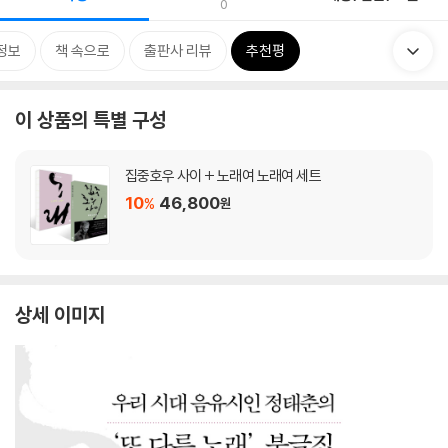
0
정보
책 속으로
출판사 리뷰
추천평
이 상품의 특별 구성
집중호우 사이 + 노래여 노래여 세트
10
46,800
%
원
상세 이미지