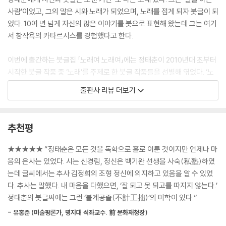
사람’이었고, 그의 말은 시와 노래가 되었으며, 노래를 접게 되자 붓글이 되
그가 거처한 변방은 너무 먼 곳이었을까, 이상주의자... 그는 너무 멀리까지
었다. 10여 년 넘게 자신의 많은 이야기를 붓으로 표현해 왔는데 그는 여기
떠내려갔거나 머물러 있었다. 그리고 편지 쓰기를 접었다. 오래. 잠시, 아내
서 창작욕의 카타르시스를 경험했다고 한다.
를 위한 노래를 만들었다. 앨범이 되었다. (아내를 위한 앨범에 온통 그의
심사가 흘러넘쳤다.)
이번에 출간하는 붓글집 「노래여 노래여」에는 정태춘이 2010년대 초부터
--- p.135
시작한 붓글 작품 중 ‘노래’를 주제로 한 붓글 작품들을 선별해 엮었다. ‘노
래’와 관련된 이야기들이 다양한 필체의 표정으로 종이 위에, 또 여러 오브
출판사 리뷰 더보기
[노래]는 최고의 예술도 아니고, 최고의 발언도 아니다. 하지만 인간과 상
제 위에 펼쳐지며 붓글 이미지와 함께 그의 짧은 해설도 함께 실려있다. 정
황을 해독하고 투사하며 독백한다. 누군가에게 침투한다. 그랬다. 여전히,
태춘은 자신의 ‘붓글’을 기존의 ‘서예’나 ‘캘리그래피’와는 다른, ‘붓으로 쓰
편지를 쓴다. 이제, 음악도 육성도 다 뺀 벌거숭이 텍스트로 다시 노래한다.
는 글’이라고 이야기하는데, 조형을 중심에 둔 작업이 아니라 자신의 이야
추천평
나는 그걸 [붓글]이라고 하면서, 더러 내 사진 위에도 얹는다. 내게 [노래]
기를 자신의 육필로 써내는 ‘문학적 조형 작업’이라는 설명이다.
는 무엇이었을까, 노래가 아닌 것으로 이야기한다.
★★★★★ “정태춘은 모든 것을 독학으로 홀로 이룬 것이지만 언제나 마
--- p.183
정태춘의 붓글과 불계공졸(不計工拙)의 미학
음의 은사는 있었다. 시는 신경림, 정신은 백기완 선생을 사숙(私塾)하였
는데 글씨에서는 추사 김정희의 조형 정신에 의지하고 있음을 알 수 있었
왜, 다시 노래가 만들고 싶어졌을까… 오랫동안 지리산, 제주도, 궁평항으
이 작품집에 실린 붓글 작품들은 그대로 노랫말의 확장이다. 『시인의 마
다. 추사는 말했다. 내 마음을 다했으면, ‘잘 되고 못 되고를 따지지 않는다.’
로 떠돌다 또, 부론 강가에 머물다가 다시 노래를… 정말 좋은 노래를 만들
을』부터 『집중호우 사이』까지 50년 가까이 이어져 온 정태춘의 노래 세계
정태춘의 붓글씨에는 그런 ‘불계공졸(不計工拙)’의 미학이 있다.”
고 싶어졌어. 여기 정말 남겨두고 가고 싶을 만큼 좋은 노래. 잘 될까? 아무
가 붓글이라는 새로운 형식으로 펼쳐지는데 이 붓글들은 캘리그래피나 전
튼, 새 노래들을 만들게 되다니…
- 유홍준 (미술평론가, 명지대 석좌교수. 前 문화재청장)
통 서예의 틀을 벗어나 ‘정태춘체’라 부를 만한 독창성을 담고 있으며 자연
--- p.221