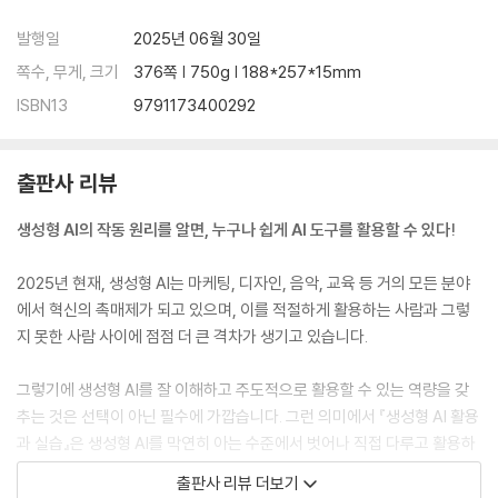
01 [실습] 프레젠테이션 문서 제작하기
발행일
2025년 06월 30일
02 [실습] 콘텐츠 요약 및 번역하기
03 [실습] 콘텐츠 세부 정보 확인하기
쪽수, 무게, 크기
376쪽 | 750g | 188*257*15mm
04 [실습] 동영상 제작하기
ISBN13
9791173400292
05 [실습] 동영상 쇼츠 제작하기
CHAPTER 09 멀티 콘텐츠 AI의 활용 Ⅱ
출판사 리뷰
01 [실습] 작사·작곡하기
생성형 AI의 작동 원리를 알면, 누구나 쉽게 AI 도구를 활용할 수 있다!
02 [실습] 포스터 제작하기
03 [실습] 아바타 제작하기
2025년 현재, 생성형 AI는 마케팅, 디자인, 음악, 교육 등 거의 모든 분야
04 [실습] 동화책 원고 작성하기
에서 혁신의 촉매제가 되고 있으며, 이를 적절하게 활용하는 사람과 그렇
05 [실습] 웹 사이트 제작하기
지 못한 사람 사이에 점점 더 큰 격차가 생기고 있습니다.
PART 04 생성형 AI의 미래
그렇기에 생성형 AI를 잘 이해하고 주도적으로 활용할 수 있는 역량을 갖
추는 것은 선택이 아닌 필수에 가깝습니다. 그런 의미에서 『생성형 AI 활용
CHAPTER 10 생성형 AI의 도전 과제
과 실습』은 생성형 AI를 막연히 아는 수준에서 벗어나 직접 다루고 활용하
01 인공지능 윤리
며 자신만의 분야에 접목할 수 있는 역량을 키우도록 돕는 실용적이고 통
02 인공지능의 환각 현상
출판사 리뷰 더보기
합적인 길잡이입니다. 인공지능 기초 지식이 없더라도 누구나 책의 내용을
03 저작권과 지식 재산권