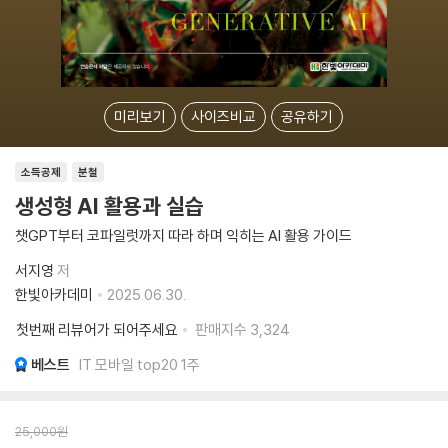
미리보기
사이즈비교
공유하기
소득공제
분철
생성형 AI 활용과 실습
챗GPT부터 코파일럿까지 따라 하며 익히는 AI 활용 가이드
서지영
저
한빛아카데미
2025.06.30.
첫번째 리뷰어가 되어주세요
판매지수
3,324
베스트
IT 모바일 top20 1주
25,000
원