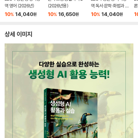
역 영어 (2026년)
(2026년용)
역 독서·문학·화법과 작
론
문 (2026년)
(
10
14,040
10
16,650
10
14,040
1
%
%
%
원
원
원
상세 이미지