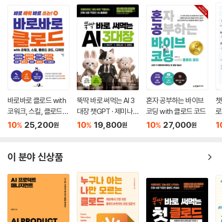
업부터 동영상 콘텐츠 제작, 작사·작곡, 웹 사이트 제작과 같은 창의적 영
역까지 인공지능 활용 범위를 확장할 수 있습니다.
4부 생성형 AI의 미래
생성형 AI가 직면한 사회적·윤리적 과제와 인공지능 기술의 미래 방향성을
살펴봅니다. 생성형 AI로 인해 변화할 산업 구조와 지속 가능성을 조망하
며 생성형 AI와 공존할 미래를 대비할 수 있습니다.
부록 프롬프트 가이드
바로바로 클로드 with
뚝딱 바로 써먹는 AI 3
혼자 공부하는 바이브
챗
텍스트, 이미지, 동영상 생성 AI에 활용할 수 있는 실전 프롬프트 가이드를
코워크, 스킬, 클로드
대장 챗GPT · 제미나
코딩 with 클로드 코드
로
제공합니다. 프롬프트의 기본 구조를 이해하고, 명령어를 제어하는 다양한
코드, 디자인
이 · 클로드
AI
10
25,200
10
19,800
10
27,000
1
%
%
%
원
원
원
형식을 살펴보며 실전 역량을 기를 수 있습니다.
이 분야 신상품
『생성형 AI 활용과 실습』과 함께 AI 시대를 선도할 경쟁력을 갖추어 보세
요!