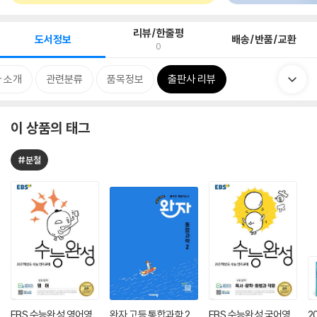
리뷰/한줄평
도서정보
배송/반품/교환
0
 소개
관련분류
품목정보
출판사 리뷰
이 상품의 태그
#분철
EBS 수능완성 영어영
완자 고등 통합과학 2
EBS 수능완성 국어영
2