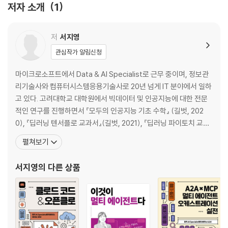
저자 소개
1
CHAPTER 03 생성형 AI의 산업 활용
01 예술 및 창작 분야
02 고객 서비스 및 챗봇 분야
저
서지영
03 자기개발 및 교육 분야
관심작가 알림신청
04 의료 및 헬스케어 분야
05 광고 및 마케팅 분야
마이크로소프트에서 Data & AI Specialist로 근무 중이며, 정보관
리기술사와 컴퓨터시스템응용기술사로 20년 넘게 IT 분야에서 일하
PART 02 생성형 AI 기초 실습
고 있다. 고려대학교 대학원에서 빅데이터 및 인공지능에 대한 전문
적인 연구를 진행하면서 『모두의 인공지능 기초 수학』 (길벗, 202
CHAPTER 04 텍스트 생성 AI
0), 『딥러닝 텐서플로 교과서』(길벗, 2021), 『딥러닝 파이토치 교과
01 텍스트 생성 AI의 개요
서』 (길벗, 2022), 『챗GPT, 거부할 수 없는 미래』 (길벗, 2023) 『랭
펼쳐보기
02 텍스트 생성 AI의 유형
체인으로 LLM 기반의 AI 서비스 개발하기』 (길벗, 2024), 『랭체인
03 [실습] 챗GPT로 텍스트 생성하기
으로 RAG 개발하기: VectorRAG & GraphRAG』 (길벗, 20
서지영
의 다른 상품
04 텍스트 생성 AI의 한계
CHAPTER 05 이미지 생성 AI
01 이미지 생성 AI의 개요
02 이미지 생성 AI의 유형