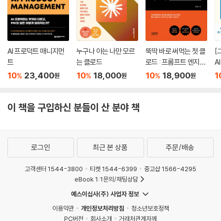
AI 프로덕트 매니지먼
누구나 아는 나만 모르
뚝딱 바로 써먹는 첫 클
[
트
는 클로드
로드 : 프롬프트 엔지니
A
어링 실전 가이드
10
23,400
10
18,000
10
18,900
1
%
%
%
원
원
원
이 책을 구입하신 분들이 산 분야 책
로그인
최근 본 상품
주문/배송
고객센터 1544-3800
티켓 1544-6399
중고샵 1566-4295
eBook 1:1문의/채팅상담
예스이십사(주) 사업자 정보
이용약관
개인정보처리방침
청소년보호정책
PC버전
회사소개
거래처관계자께