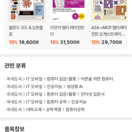
03 [실습] 코파일럿에서 달리 3로 이미지 생성하기
04 이미지 생성 AI의 한계
CHAPTER 06 동영상 생성 AI
클로드 코드 & 오픈클
이것이 멀티 에이전트
A2A × MCP 멀티에이
01 동영상 생성 AI의 개요
로
다
전트 오케스트레이션
02 동영상 생성 AI의 유형
실전
10
19,800
10
31,500
10
29,700
%
%
%
원
원
원
03 [실습] 이매진아트로 동영상 생성하기
04 동영상 생성 AI의 한계
관련 분류
PART 03 생성형 AI 활용 실습
국내도서
IT 모바일
컴퓨터 입문/활용
어른을 위한 컴퓨터
CHAPTER 07 대화형 AI의 활용
국내도서
IT 모바일
인공지능
생성형 AI
01 [실습] 제품 기획안 작성하기
02 [실습] 리포트 작성하기
국내도서
IT 모바일
컴퓨터 입문/활용
인터넷 입문서
03 [실습] 원어민 강사와 영어로 대화하기
국내도서
IT 모바일
컴퓨터 공학
인공지능
04 [실습] 필요한 정보 추출하기
국내도서
대학교재
공학계열
컴퓨터공학
05 [실습] 엑셀 함수 활용하기
품목정보
CHAPTER 08 멀티 콘텐츠 AI의 활용 Ⅰ