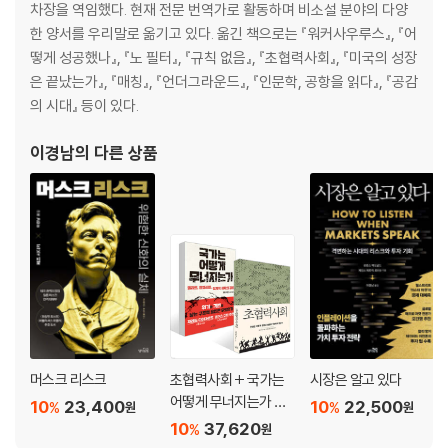
25 워털루
차장을 역임했다. 현재 전문 번역가로 활동하며 비소설 분야의 다양
26 공판
한 양서를 우리말로 옮기고 있다. 옮긴 책으로는 『워커사우루스』, 『어
27 환영받는 영웅
떻게 성공했나』, 『노 필터』, 『규칙 없음』, 『초협력사회』, 『미국의 성장
28 블랙 스완
은 끝났는가』, 『매칭』, 『언더그라운드』, 『인문학, 공항을 읽다』, 『공감
의 시대』 등이 있다.
감사의 말/ 화웨이 기업 지배 구조/ 사건 연표/ 더 읽어볼 자료들/ 사진 출
처/ 주/ 찾아보기
이경남
의 다른 상품
머스크 리스크
초협력사회 + 국가는
시장은 알고 있다
어떻게 무너지는가 세
10
23,400
10
22,500
%
%
원
원
트
10
37,620
%
원