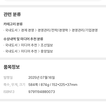
관련 분류
카테고리 분류
국내도서
경제 경영
경영관리/전략/경영학
경영관리/기업경영
수상내역 및 미디어 추천 분류
국내도서
미디어 추천
조선일보
국내도서
미디어 추천
중앙일보
품목정보
발행일
2025년 07월 16일
쪽수, 무게, 크기
584쪽 | 874g | 152*225*37mm
ISBN13
9791194880073