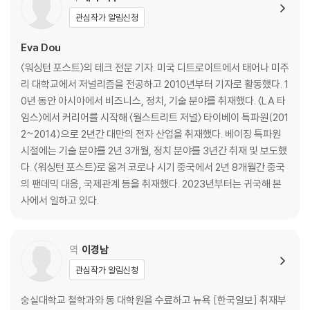
10 화웨이 기본법
관심작가 알림신청
11 겨울
12 기습
Eva Dou
13 제국으로 가는 길
〈워싱턴 포스트〉의 테크 전문 기자. 미국 디트로이트에서 태어나 미주
14 권력 분리
리 대학교에서 저널리즘을 전공하고 2010년부터 기자로 활동했다. 1
15 성화
0년 동안 아시아에서 비즈니스, 정치, 기술 분야를 취재했다. 〈LA 타
16 서부전선
임스〉에서 커리어를 시작해 〈월스트리트 저널〉 타이베이 특파원(201
17 혁명
2~2014)으로 2년간 대만의 전자 산업을 취재했다. 베이징 특파원
18 청문회
시절에는 기술 분야를 2년 3개월, 정치 분야를 3년간 취재 및 보도했
19 언론 기피증
다. 〈워싱턴 포스트〉로 옮겨 코로나 시기 중국에서 2년 8개월간 중국
20 샷자이언트
의 팬데믹 대응, 국제관계 등을 취재했다. 2023년부터는 귀국해 본
사에서 일하고 있다.
3부
21 매의 눈 ‘쉐량’
역
이경남
22 재현된 아름다움, 둥관 캠퍼스
관심작가 알림신청
23 엿듣는 국가
24 인질 외교
숭실대학교 철학과와 동 대학원을 수료하고 뉴욕 [한국일보] 취재부