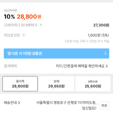
32,000
원
10
28,800
크레마머니 최대혜택가
27,300원
YES포인트
1,600원 (5%)
5만원 이상 구매 시 2천원 추가 적립
앱 다운 시 1천원 상품권
결제혜택
카드/간편결제 혜택을 확인하세요
종이책
원제
eBook
28,800
원
29,650
원
25,600
원
배송안내
서울특별시 영등포구 은행로 11(여의도동,
변경
일신빌딩)