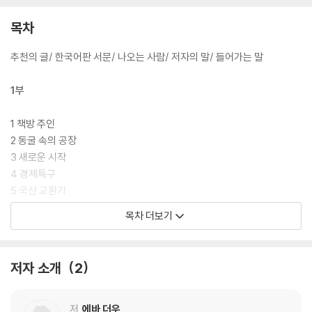
목차
추천의 글/ 한국어판 서문/ 나오는 사람/ 저자의 말/ 들어가는 말
1부
1 책방 주인
2 동굴 속의 공장
3 새로운 시작
4 경제특구
5 국산 교환기
6 공동의 관심사
목차 더보기
7 늑대 무리
8 최정상 지도자와의 이별
저자 소개
2
2부
9 강철 부대
저
에바 더우