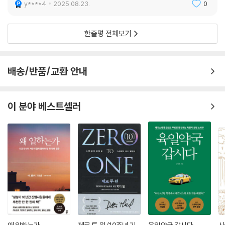
국의 근무시간 단축 기조와 함께 자정에 나섰으며 인재를 영입하기 위해서
y****4
2025.08.23.
0
권을 확인하고 있었다. 그들은 그녀에게 다가와 휴대폰을 요구했다.
는 항상 최선 다해왔다. 이는 이민자와 대학을 압박해 인재 유출을 유발하
---「24장 인질 외교」중에서
는 트럼프와 대비되어 한국에게 큰 교훈을 준다.
한줄평 전체보기
화웨이는 2023년 8월 말에 조용히 새 스마트폰을 출시했다. 화웨이는 늘
화웨이는 홍콩에 AI를 담당하는 ‘노아의 방주 연구소’를 설립하고 파리, 모
하던 홍보 행사를 생략하고 메이트 60 프로(Mate 60 Pro)의 사양도 공
스크바, 몬트리올에 지사를 늘려 엔지니어뿐 아니라 수학자와 양자물리학
배송/반품/교환 안내
개하지 않았다. 하지만 사람들은 화웨이가 미국의 제재를 비켜 갈 방법을
자 등 세계 최고의 인재를 영입했다. 화웨이는 기술 플랫폼을 지향하면서
찾았다고 수군거렸다.
도 늘 기본에 충실했던 것이다. 5G에서 패권을 차지한 뒤 화웨이는 기술의
이론적 기반을 제공한 폴라코드의 아버지 에르달 아리칸 교수를 축하 행사
이 분야 베스트셀러
이렇게 많은 사람들이 뜯어내고 조각조각 분해할 목적으로 새 휴대폰을 산
에 초빙한다. 화웨이의 인재와 연구개발에 대한 성의를 잘 보여주는 대목
적은 거의 없었다. 분석가들은 소문이 맞다고 확신했다. 화웨이는 중국 파
이다.
운드리 업체인 SMIC를 통해 5G 프로세서를 어쨌든 생산해 냈다. 두 회사
모두 그런 첨단 칩 제조를 막으려는 미국의 제재를 받는 상황에서 전개된
일이었다. 어떻게 이런 일이 가능한지 확실하게 설명할 수 있는 사람은 아
무도 없었다.
---「28장 블랙 스완」중에서