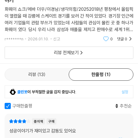
야기
- 파이낸셜 타임스
로부터 어떤 세부적인 정보도 받지 못했다고 지적했다.
화웨이 쇼크/에바 더우/이경남/생각의힘/20252018년 평창에서 올림픽
---「18장 청문회」중에서
기술 인재를 향한 집착
이 열렸을 때 강릉에 스케이트 경기를 보러 간 적이 있었다. 경기장 인근에
중국의 경제적 부상을 한 기업을 통해 완벽하게 보여준다.
답은 결국 R&D다
여러 기업들의 관람 부쓰가 있었는데 사람들의 관심이 몰린 곳 중 하나가
2015년 시진핑 정부는 화웨이 같은 공급업체에게 수익성이 좋은 새로운
- 월스트리트 저널
화웨이 였다. 당시 우리 나라 삼성과 애플을 제치고 판매수로 세계 1위를
사업 기회를 마련했다. 보안 카메라 네트워크로 전국을 감시하는 ‘쉐량(雪
화웨이는 2024년 연구개발비에 매출의 20%인 36조 원을 쏟아부었다.
달성한 것이 화웨이의 휴대폰이었는데, 기업 이익이야 세계 1위가 아니라
r*******n
2026.01.10.
신고
0
댓글
0
亮, Sharp Eyes)’이라는 프로그램이었다. 목표는 2020년까지 중국의 공
고 해도 중국의 추격
순이익이 전년 대비 28%나 감소했음에도(13조 원) 연구개발비는 9.1%를
시의적절하고 명확하며, 우려스러운 이야기.
공장소를 100% 커버하는 것이었다. 시 주석의 영국 방문 출발에 맞춰 베
증액한 것이다. 화웨이가 얼마나 연구개발에 공을 들이는지는 책에서도 상
리뷰 전체보기
- 커커스 리뷰
이징 경찰은 중국 수도에는 더는 사각지대가 없다고 발표했다. 전자 눈은
세히 서술된다. 창업 초기 ‘매트리스 문화’를 만들며 밤낮없이 일하다 사무
베이징 전 지역을 구석구석 감시했다.
실 간이침대에서 눈을 붙이던 R&D팀과 그를 격려하던 런정페이 회장의
---「21장 매의 눈 ‘쉐량(雪亮, Sharp Eyes)’」중에서
이야기, R&D 센터인 둥관 옥스혼 캠퍼스의 장대한 전경 등은 한국 하이테
리뷰
13
한줄평
1
크 산업이 갈 길을 안내하는 듯하다. 작은 전화교환기 회사에서 반도체 자
다음 날 아침이 되자 FBI가 멍이 홍콩에서 야간 비행기에 탑승했다고 알려
회사 하이실리콘을 설립해 중국의 기술 자립의 토대를 마련한 화웨이의 족
왔다. 동반한 여성이 한 명 있다고 했다. FBI는 멍의 신체적 특징을 알려주
클린봇
이 부적절한 글을 감지 중입니다.
설정
적을 허투루 보아서는 안 되는 이유다.
었다. 머리는 어깨 아래로 조금 내려왔고 흰색 신발과 짙은 색 바지를 입었
구매한줄평
추천순
으며 흰색 티셔츠 앞면에는 글씨가 쓰여 있다고 했다.
《화웨이 쇼크》는 화웨이의 공과도 가감 없이 담아냄으로써 한 기업을 총제
적으로 파악하는 중요한 자료로 기능한다. 경쟁사 제품 베끼기, 과도한 접
멍의 비행은 순조로워 예정보다 12분 이른 오전 11시 18분에 밴쿠버 국제
종이책
구매
대와 개인 생활을 앗아가는 근무 환경은 중국 내 수많은 경쟁사를 도태시
공항(YVR) 65번 게이트에 도착했다. 일이 잘못되기 시작한 건 그녀가 공
성공이야기가 재미있고 감동도 있어요
켰으며 직원들의 불행과도 직결되는 부작용을 낳았다. 그러나 화웨이는 중
항에 들어선 직후부터였다. 공항 보안요원 두 명이 게이트에서 승객의 여