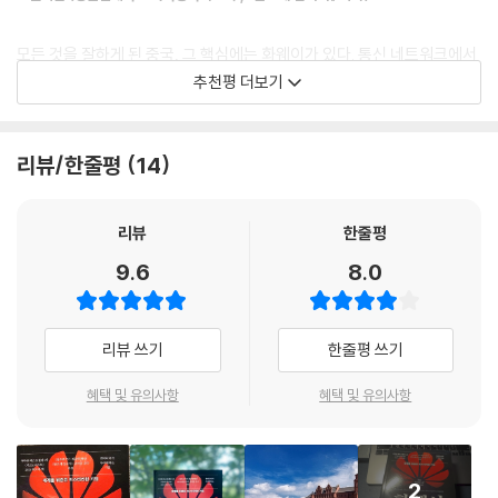
전하였으며 딥시크를 구동하기에 이른다. 이러한 화웨이의 전말은 〈워싱
는 그렇게 말했다. (...) 런은 연단에 올라서 말했다. “화웨이의 임원이 된다
턴 포스트〉 테크 전문 기자인 에바 더우의 심층 취재로 완성되었다. 저자는
는 것은 책임을 갖는다는 것이고, 그것은 곧 개인의 행복을 기꺼이 희생한
모든 것을 잘하게 된 중국, 그 핵심에는 화웨이가 있다. 통신 네트워크에서
화웨이의 내부 자료를 입수하고 수많은 관계자를 인터뷰하여 이 비밀스런
다는 의미입니다.” (...) 결국 런은 영업소 소장 26명 중 6명의 사표를 수리
AI 칩까지 모든 것을 다 하는 화웨이의 역사는 중국 산업 발전의 역사이기
추천평 더보기
테크 제국을 파헤쳤다. 화웨이를 둘러싼 주요 인물과 화웨이의 지배 구조,
하고 영업 사원도 30% 정도 교체했다. 화웨이 경영진은 이 대량 사직을
도 하다. 지피지기면 백전불태라는 말대로 지금 우리에게 중국을 제대로
사건 연표 등 정보를 모자람 없이 실어 화웨이, 나아가 중국 기업과 공산당
‘화웨이인(Huawei people)’의 정체성을 설명하는 사례로 자주 들먹였
이해하는 것이 가장 중요하다면 이 책은 지금 우리에게 가장 필요한 것을
의 관계를 이해하려는 기업과 투자자들에게 꼭 필요한 정보를 제공하는 책
다. 직원들은 회사의 요구에 따라 직급이 올라갈 수도 내려갈 수도 있었다.
알려준다. 화웨이, 그 시작과 변천을 이해한다면 어떻게 맞서야 할지도 알
리뷰/한줄평
14
이 될 것이다.
---「7장 늑대 무리」중에서
게 될 것이다.
“화웨이는 재앙이다” 때리는 트럼프, 더욱 단단해지는 화웨이
- 최준영 (법무법인 율촌 전문위원, 유튜브 채널 <최준영 박사의 지구본 연구소> 운
리뷰
한줄평
영업을 책임지던 시절 쑨은 능력과 강단을 갖춘 리더라는 평가를 받았지
영)
만, 다른 사람들과의 차별점이 무엇인지 또 어떻게 화웨이의 최고 직위에
9.6
8.0
트럼프 대통령은 1기 때 화웨이를 ‘재앙’으로 규정하고 중국발 안보 위협을
오르게 됐는지는 여전히 미스터리다. 화웨이 이사회 의장으로서 쑨은 회사
제기한 바 있다. 이는 미·중 무역 전쟁과 외교 갈등, 기술 냉전을 고착화했
《화웨이 쇼크》에서 에바 더우는 화웨이가 어떻게 중국에서 가장 성공한 기
의 전략적 방향을 주도했고, 런을 CEO로 선임하고 평가하고 보상하는 것
다. 미국의 전면적인 반도체 수출 제재로 화웨이는 위기를 면치 못했지만
술 기업이 되었으며 어쩌다 지정학적 경쟁의 피뢰침으로 서게 되었는지 그
은 물론, 다른 고위 매니저들을 임명하고 그들의 보수를 승인했다. 적어도
리뷰 쓰기
한줄평 쓰기
이내 기술 자립에 도전해 성과를 냈고 반등에 성공했다. 자체 개발한 5G
과정을 밝힌다. 인물의 특징을 잘 드러낸 인터뷰와 화웨이 역사에 대한 심
서류상으로는 쑨이 모든 권한을 쥐고 있었다. 실제로 그녀와 런이 정확히
스마트폰 ‘메이트 60’의 중국 내 판매가 호조를 보여 새로운 도약의 기반을
도 있는 연구를 바탕으로, 화웨이의 성장은 물론 복잡하고도 논란이 많은
어떤 방식으로 권한을 공유했는지는 확실하지 않다. 일각에서는 중국 보안
혜택 및 유의사항
혜택 및 유의사항
마련한 것이다. 다음 시리즈인 ‘메이트 70’까지 히트시킨 화웨이는 2024
중국의 공안 정국과의 관계를 매우 깊이 있게 설명한다. 중국의 하이테크
기관인 국가안전부에서 일한 경력이 쑨의 권력의 원천이라고 믿었지만, 이
년 8,621억 위안(174조 원)으로 전년 대비 22.4%의 매출 성장을 이루었
분야와 중국과 미국의 기술 경쟁을 이해하려면 반드시 읽어야 할 책이다.
를 증명하거나 반증하기는 어려웠다. “화웨이의 회장으로서 쑨야팡은 정
다. 이는 2020년 이후 두 번째로 높은 실적이며 스마트폰 사업은 매출이 3
- 크리스 밀러 (《칩 워》 저자)
부 특정 부처를 대변했다는 게 내 느낌입니다.” 중국 초창기 테크 기업 쓰
8%나 증가했다. 클라우드 부문 또한 8.5% 성장했으며, 연구개발 투자도
2