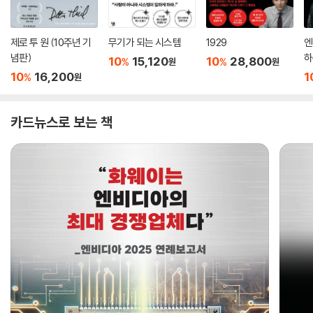
제로 투 원 (10주년 기
무기가 되는 시스템
1929
엔
념판)
하
10
15,120
10
28,800
%
%
원
원
10
16,200
1
%
원
카드뉴스로 보는 책