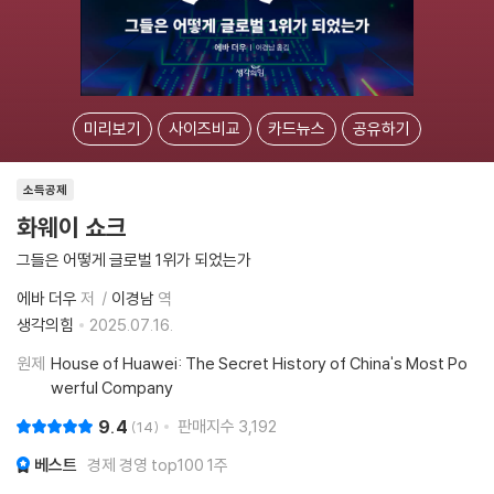
미리보기
사이즈비교
카드뉴스
공유하기
소득공제
화웨이 쇼크
그들은 어떻게 글로벌 1위가 되었는가
에바 더우
저
이경남
역
생각의힘
2025.07.16.
원제
House of Huawei: The Secret History of China's Most Po
werful Company
9.4
판매지수
3,192
14
베스트
경제 경영 top100 1주