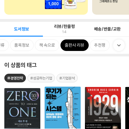
리뷰/한줄평
도서정보
배송/반품/교환
14
분류
품목정보
책 속으로
출판사 리뷰
추천평
이 상품의 태그
#경영전략
#성공하는기업
#기업분석