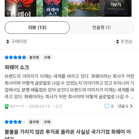
퉁그룹의 창업자 완룬난은 그렇게 말했다.
9.1% 증가한 1,797억 위안(36조 원)이었다.
더보기
---「10장 화웨이 기본법」중에서
중국에서 가장 중요한 기업에 현미경을 들이댄 획기적인 작품. 중국 공산
2
당은 온라인 쇼핑이나 비디오 앱보다 통신 네트워크, 반도체, 감시 시스템
화웨이는 글로벌 1위 점유율(31%)을 사수하고 있는 통신 장비 부문을 바
이라크의 경험으로 화웨이 경영진은 한 가지 사실을 터득했다. 미국의 제
에 더 집착한다. 화웨이가 가장 깊숙이 숨겨온 미스터리를 밝히는 책을 이
탕으로 신사업에 도전하고 연구개발에 매진했다. 이는 즉각적인 성과로 나
리뷰
13
한줄평
1
재를 받는 국가라도 사업을 신중하게만 진행하면 성공할 수 있다는 것이
제야 손에 넣게 되었다.
타났고 미국과 중국의 힘의 균형이 유지되는 요인 중 하나였다.
다. 화웨이는 2001년 미 국방부의 지시에 의해 이라크에 설치한 그들의 광
- 댄 왕 (예일대 로스쿨 폴차이차이나센터 연구원)
구매리뷰
추천순
섬유 네트워크가 폭파되고 유엔의 제재를 위반했다는 혐의로 처벌을 받는
미국의 갈등과 제재 그리고 활로 모색은 책에 구체적으로 드러난다. 화웨
위기에 처하는 등 고비를 맞았지만, 그들은 주저앉지 않고 이를 헤쳐 나갔
이 미국 법인 대표 찰스 딩의 미 하원 청문회와, 화웨이 런정페이 회장의 딸
〈워싱턴 포스트〉 테크 전문 기자가 수십 년간의 문서를 분석하여 화웨이의
종이책
구매
다. 실제로 화웨이는 남들이 기피하는 장소를 찾아갔기에 결국 보상을 받
이자 현 순환회장인 멍완저우의 캐나다 구금 사건이 대표적이다. 화웨이는
수수께끼 같은 설립자가 어떻게 빈곤에서 벗어나 현재 중국에서 가장 강력
화웨이 쇼크
을 수 있었다. 2003년에 제재가 해제되자 화웨이는 이라크의 새로운 모바
미국 하원 정보청문회의 집요한 추궁에도 백도어(정상적인 인증 절차를
해 보이는 기업을 이끌게 되었는지 파헤쳤다.
일 네트워크에서 빠르게 자신의 입지를 넓혀갔다.
브랜드의 이미지가 이제는 세계를 바라고 있다. 화웨이라는 회사가 어떤
거치지 않고 컴퓨터와 암호 시스템 등에 접근하는 것), 중국 공산당과의 관
- 〈이노코미스트〉 올해의 책 선정 이유
---「13장 제국으로 가는 길」중에서
회사이며 어떻게 글로벌로 나갈 수 있었는지 이야기하고 있고 우리나라 기
계를 부인했다. 멍완저우는 미국의 개입으로 캐나다에서 재판을 받았는데
업에서도 분명 배울점은 있어 보인다.브랜드의 이미지가 이제는 세계를 바
쇼핑과 외출을 자유로이 하며 구금 기간을 보내 세간의 주목을 받았다. 중
라고 있다. 화웨이라는 회사가 어떤 회사이며 어떻게 글로벌로 나갈 수 있
로저스는 화웨이의 공산당 위원회로 화살을 돌렸다. 민간기업에 당 위원회
모호하고 복잡한 화웨이에 대한 정교한 보도는 현대 지정학의 모호한 본질
국은 이에 맞서 캐나다인 둘을 억류하고 고문함으로써 소위 ‘인질 외교’가
었는지 이야기하고 있고 우리나라 기업에서도 분명 배울점은 있어 보인다.
가 있다는 사실은 서구인들 보기에 흥미롭기도 하지만 고개가 갸웃해지는
을 환히 비춘다.
w****7
2026.02.13.
신고
0
댓글
0
벌어졌다. 멍완저우의 구금으로 화웨이에 대한 애국 소비가 증가하고, 가
문제였다. 일종의 독서 모임으로 당원들이 일과시간 뒤에 마르크스주의를
- 가디언
족이 기업을 물려받지 않을 것이라는 런정페이의 말과는 달리 멍완저우가
토론하는 것인지 아니면 실제로 중요한 사업적 결정에 개입하는지 등, 당
종이책
구매
순환회장에 오르는 일화가 《화웨이 쇼크》에 상세히 기술되어 있다. 미국과
위원회의 권한에 대해서는 알려지지 않은 부분이 너무 많았다. 로저스는
관련한 흥미로운 에피소드 중 하나는 미국이 어떻게 화웨이의 백도어를 확
권위 있고, 오늘날 가장 중요한 지정학적 관계의 핵심을 다루는 이야기.
불물을 가리지 않은 투지로 올라온 사실상 국기기업 화웨이 이
지금까지 이런 위원회의 구성과 내부 영향력의 범위에 관해 화웨이나 ZTE
신했는가 하는 점이다. 바로 미국이 도청을 하고 있었기 때문이다.