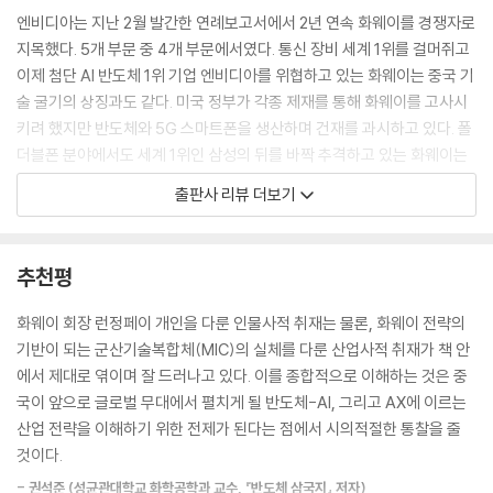
계속 굴러가도 록 하려면 누구보다 훈련된 엔지니어가 많이 필요했다. 덕
엔비디아는 지난 2월 발간한 연례보고서에서 2년 연속 화웨이를 경쟁자로
분에 런은 대학을 졸업한 뒤 익숙한 구이저우의 구릉에 배치되었고, 감자
지목했다. 5개 부문 중 4개 부문에서였다. 통신 장비 세계 1위를 걸머쥐고
를 캐거나 철강을 만드는 일이 아니라 비밀 군사 생산기지를 건설하는 일
이제 첨단 AI 반도체 1위 기업 엔비디아를 위협하고 있는 화웨이는 중국 기
에 투입되었다. 비밀기지의 암호명은 011이었다
술 굴기의 상징과도 같다. 미국 정부가 각종 제재를 통해 화웨이를 고사시
---「1장 책방 주인」중에서
키려 했지만 반도체와 5G 스마트폰을 생산하며 건재를 과시하고 있다. 폴
더블폰 분야에서도 세계 1위인 삼성의 뒤를 바짝 추격하고 있는 화웨이는
런은 가정사로도 힘든 시기를 보내고 있었다. 아내 멍쥔과의 관계가 틀어
이제 우리가 제대로 알아야 할 기업이다.
출판사 리뷰 더보기
져 결국 이혼하기로 합의한 것이다. (...) 런이 방황하자 선전 과학기술국의
누군가가 그에게 창업을 해보라고 제안했다. 그렇게 런은 화웨이 테크놀로
중국 기업, 비상장회사, 종업원지주제도라는 특성상 화웨이는 베일에 싸
지(Huawei Technologies Co.)를 설립했다. 런의 나이 42세일 때였다.
여 있었다. 《화웨이 쇼크》에는 창업자 런정페이의 생애부터 창업 과정과
추천평
군 엔지니어로서 첫 번째 경력은 그렇게 끝났다. 원해서 택한 결정은 아니
발전사, 최신 동향이 모두 담겨 미스터리한 테크 제국 화웨이를 알고자 하
었다. 정부 부서에서 잠깐 일했던 두 번째 경력도 얼마 남지 않은 때였다.
는 갈증을 풀어준다. 창업자 런정페이는 군 엔지니어 출신으로 홍콩과 인
화웨이 회장 런정페이 개인을 다룬 인물사적 취재는 물론, 화웨이 전략의
이제 런정페이는 구미가 당기지만 구설수에 말리기 쉽고 곳곳에 위험이 도
접한 선전 경제특구에서 전화교환기 벤처인 화웨이를 설립했다. 화웨이는
기반이 되는 군산기술복합체(MIC)의 실체를 다룬 산업사적 취재가 책 안
사린 일에 뛰어들기로 했다. 자본가가 되기로 한 것이다.
공산당의 지원과 직원들의 헌신, 공격적인 중동, 아프리카, 유럽 진출로 미
에서 제대로 엮이며 잘 드러나고 있다. 이를 종합적으로 이해하는 것은 중
---「4장 경제특구」중에서
국의 제재와 중동 분쟁 속에서도 성과를 일궈냈다. 통신 장비뿐 아니라 매
국이 앞으로 글로벌 무대에서 펼치게 될 반도체-AI, 그리고 AX에 이르는
니지드 서비스, 실시간 감시 시스템을 판매함으로써 글로벌 기업으로 도약
산업 전략을 이해하기 위한 전제가 된다는 점에서 시의적절한 통찰을 줄
1996년 1월 28일, 런정페이는 화웨이의 첫 번째 ‘대량 사퇴식’을 단행했
할 발판을 마련하고 5G에서 글로벌 1위가 되었다. 여기에 안주하지 않고
것이다.
다. 각 지역 영업소장은 업무 요약서와 사직서, 두 가지 보고서를 제출하라
발 빠르게 칩 부문 자회사 하이실리콘을 설립하여 스마트폰과 AI 칩에 도
는 지시를 받았다. “나는 두 보고서 중 하나에만 서명할 겁니다.” 런정페이
- 권석준 (성균관대학교 화학공학과 교수, 『반도체 삼국지』 저자)