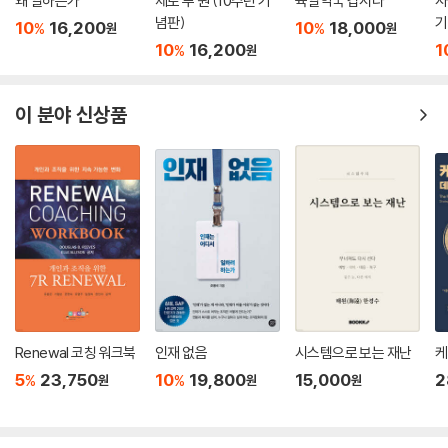
왜 일하는가
제로 투 원 (10주년 기
육일약국 갑시다
사
념판)
기
10
16,200
10
18,000
%
%
원
원
10
16,200
1
%
원
이 분야 신상품
Renewal 코칭 워크북
인재 없음
시스템으로 보는 재난
케
5
23,750
10
19,800
15,000
2
%
%
원
원
원