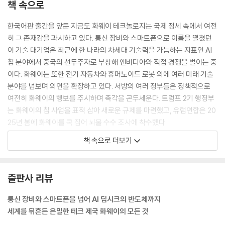
책 속으로
한국어판 출간을 앞둔 지금도 화웨이 테크놀로지는 국제 정세 속에서 여전
히 그 존재감을 과시하고 있다. 통신 장비와 스마트폰으로 이름을 떨쳤던
이 기술 대기업은 최근에 한 나라의 차세대 기술력을 가늠하는 지표인 AI
칩 분야에서 중국의 선두주자로 부상해 엔비디아와 직접 경쟁을 벌이는 중
이다. 화웨이는 또한 전기 자동차와 휴머노이드 로봇 외에 여러 미래 기술
분야를 넘보며 외연을 확장하고 있다. 서방의 여러 정부들은 정책적으로
여전히 화웨이의 행보를 주시하며 촉각을 곤두세운다. 트럼프 2기 행정부
는 화웨이의 칩 사업을 표적 삼아 새로운 규제를 마련했고, 유럽연합은 20
25년 봄에 화웨이를 콕 집어 뇌물 수수 조사에 착수했다.
---「한국어판 서문」중에서
책 속으로 더보기
런도 농촌 노동에 투입되었지만 다른 사람들보다 운이 좋았다. 구이저우성
은 베트남 국경에서 아주 가까웠고, 이미 몇 해 전부터 마오쩌둥은 미국과
출판사 리뷰
싸우는 베트남을 지원하기 위해 포병, 포탄, 탱크, 무선 송신기, 전화기 등
을 하노이로 보내고 있었다. 구이저우의 구릉들은 하늘로부터 좋은 엄폐물
통신 장비와 스마트폰을 넘어 AI 딥시크의 반도체까지
이 되었기에 중국군은 그곳에 굴을 파고 비밀 공군 기지와 위장한 공장을
세계를 뒤흔든 은밀한 테크 제국 화웨이의 모든 것
건설했다. 과학을 두고 마오쩌둥 스스로가 뭐라 했던 간에 이 대리전쟁이