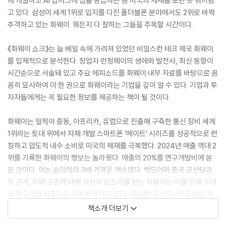
체 개발하고 AI 딥시크에 칩을 공급하는 등 미국의 제재를 보란 듯 뛰어넘
고 있다. 삼성이 세계 1위로 입지를 다진 폴더블폰 분야에서도 2위로 바짝
추격하고 있는 화웨이. 뭐든지 다 잘하는 그들을 주목할 시간이다.
《화웨이 쇼크》는 늘 베일 속에 가려져 있었던 비밀스런 테크 제국 화웨이
를 입체적으로 분석한다. 창업자 런정페이의 생애와 발전사, 최신 동향이
시간순으로 서술돼 있고 주요 에피소드를 화웨이 내부 자료를 바탕으로 꼼
꼼히 묘사하여 이 한 권으로 화웨이라는 기업을 깊이 알 수 있다. 기업과 투
자자들에게는 꼭 필요한 정보를 제공하는 책이 될 것이다.
화웨이는 일찍이 중동, 아프리카, 유럽으로 진출해 구축한 통신 장비 세계
1위라는 토대 위에서 자체 개발 스마트폰 ‘메이트’ 시리즈를 성공적으로 런
칭하고 압도적 내수 소비로 미국의 제재를 극복했다. 2024년 매출 역대 2
위를 기록한 화웨이의 행보는 놀라웠다. 매출의 20%를 연구개발비에 쏟
은 것이다. 이는 순이익의 3배 가까운 액수였다. 백도어와 중국 공산당과
의 관계, 지배 구조에 대해 의심의 눈초리를 받는 화웨이는 이를 인재 우대
와 연구개발 집중으로 극복하려 하고 있다. 〈워싱턴 포스트〉 테크 전문 기
자의 밀착 취재로 완성된 《화웨이 쇼크》는 현재 가장 첨예한 이슈인 화웨
책소개 더보기
이를 완벽하게 해부한 첫 책이 될 것이다.