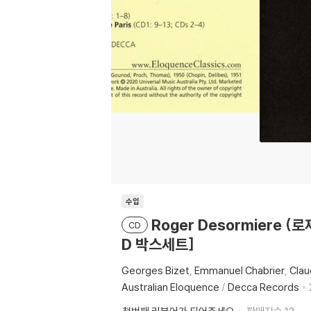
수입
Roger Desormiere (
CD
D 박스세트]
Georges Bizet
Emmanuel Chabrier
Cla
Australian Eloquence
/
Decca Records