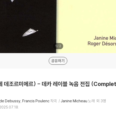
1
/
2
공유하기
로제 데조르미에르) - 데카 레이블 녹음 전집 (Complete 
ude Debussy
Francis Poulenc
작곡
Janine Micheau
노래
외 3명
2025.07.18.