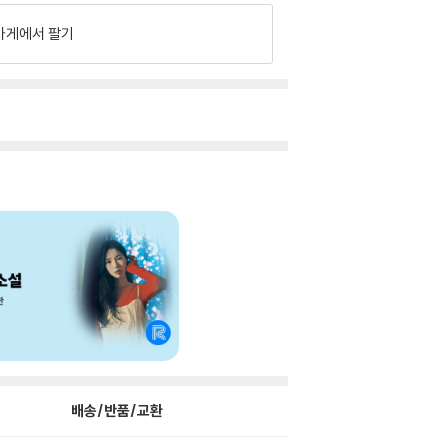
가게에서 팔기
배송/반품/교환