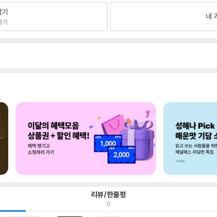
팔기
내 
불가
리뷰/한줄평
0