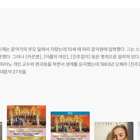
비제는 음악가의 부모 밑에서 자랐는데 10세 때 파리 음악원에 입학했다. 그는
멘], [아를의 여인], [진주잡이] 등은 명작으로 알려져 있다. 그는 19세 때 로마 대상을 받아 3년간 로마
 피아노 개인 교수와 편곡등을 하면서 생계를 유지했는데 1863년 오페라 [진
무대음악 27곡을