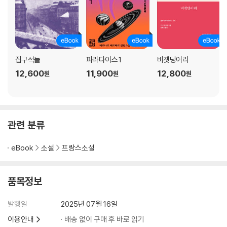
집구석들
파라다이스 1
비곗덩어리
12,600
11,900
12,800
원
원
원
관련 분류
eBook
소설
프랑스소설
품목정보
발행일
2025년 07월 16일
이용안내
배송 없이 구매 후 바로 읽기