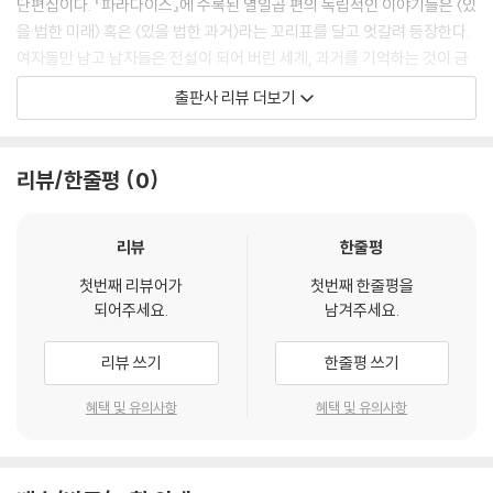
단편집이다. 『파라다이스』에 수록된 열일곱 편의 독립적인 이야기들은 〈있
을 법한 미래〉 혹은 〈있을 법한 과거〉라는 꼬리표를 달고 엇갈려 등장한다.
여자들만 남고 남자들은 전설이 되어 버린 세계, 과거를 기억하는 것이 금
지된 사회, 출처를 알 수 없는 농담의 발원지를 끝까지 추적하는 코미디언
출판사 리뷰 더보기
의 모험……. 웃음과 꿈과 전율을 선사하는 열일곱 편의 이야기들이 우화처
럼, 신화처럼, 소설처럼 펼쳐진다. 새롭게 출간된 『파라다이스』는 가벼워
진 장정, 감각적으로 재탄생한 표지를 선보임과 더불어 개정된 맞춤법과
리뷰/한줄평
0
외래어 표기법을 꼼꼼히 반영했다.
있을 법한 미래, 있을 법한 과거를 오가며
리뷰
한줄평
웃음과 꿈과 전율을 선사한다
첫번째 리뷰어가
첫번째 한줄평을
되어주세요.
남겨주세요.
〈미래〉 이야기들은 〈만약……〉이라는 가정에서 출발한 상상으로 축조된 인
류의 미래다. 담배 한 대만 피워도 사형을 면치 못할 만큼 환경 보호법이 강
리뷰 쓰기
한줄평 쓰기
화된 사회(「환경 파괴범은 모두 교수형」), 여자들만 남고 남자들은 전설이
되어 버린 세계(「내일 여자들은」), 과거를 기억하는 것이 금지된 세상(「영
혜택 및 유의사항
혜택 및 유의사항
화의 거장」), 출처를 알 수 없는 농담의 발원지를 끝까지 추적하는 한 코미
디언의 모험(「농담이 태어나는 곳」)……. 베르베르 아니면 발상해 내기 어
려운 미래의 상상이 펼쳐진다.