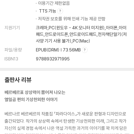
이용기간 제한없음
TTS 가능
저작권 보호를 위해 인쇄 기능 제공 안함
지원기기
크레마,PC(윈도우 - 4K 모니터 미지원),아이폰,아이
패드,안드로이드폰,안드로이드패드,전자책단말기(저
사양 기기 사용 불가),PC(Mac)
파일/용량
EPUB(DRM) | 73.56MB
ISBN13
9788932971995
출판사 리뷰
베르베르표 상상력이 뿜어져 나오는
열일곱 편의 기상천외한 이야기
베르나르 베르베르의 작품집 『파라다이스』가 새로운 판형과 디자인으로
출간되었다. 작가의 상상력 속에서 탄생한 기상천외한 미래, 그리고 작가
자신의 실제 경험 속에서 나온 역설 가득한 과거의 이야기를 꽉 차게 담은