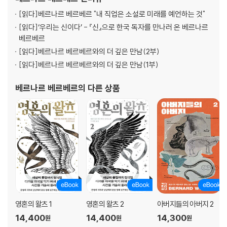
하고 국립 언론 학교에서 저널리즘을 공
[읽다]
베르나르 베르베르 "내 직업은 소설로 미래를 예언하는 것"
[읽다]
‘우리는 신이다’ - 『신』으로 한국 독자를 만나러 온 베르나르
베르베르
[읽다]
베르나르 베르베르와의 더 깊은 만남(2부)
[읽다]
베르나르 베르베르와의 더 깊은 만남(1부)
베르나르 베르베르
의 다른 상품
영혼의 왈츠 1
영혼의 왈츠 2
아버지들의 아버지 2
14,400
14,400
14,300
원
원
원