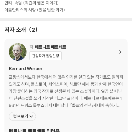
안티-속담 (막간의 짧은 이야기)
아틀란티스의 사랑 (있을 법한 과거)
저자 소개
2
저
베르나르 베르베르
관심작가 알림신청
Bernard Werber
프랑스에서보다 한국에서 더 많은 인기를 얻고 있는 작가로도 알려져
있기도 하며, 톨스토이, 셰익스피어, 헤르만 헤세 등과 함께 한국인이
가장 좋아하는 외국 작가로 선정된 바 있는 소설가이다. 일곱 살 때부
터 단편소설을 쓰기 시작한 타고난 글쟁이다. 베르나르 베르베르는 1
961년 프랑스 툴루즈에서 태어났다. 「별들의 전쟁」세대에 속하기도
하는 그는 고등학교 때는 만화와 시나리오에 탐닉하면서 『만화 신문』
펼쳐보기
을 발행하였고, 이후 올더스 헉슬리와 H.G. 웰즈를 사숙하면서 소설
과 과학을 익혔다. 1979년 툴루주 제1대학에 입학하여 법학을 전공
베르나르 베르베르
인터뷰