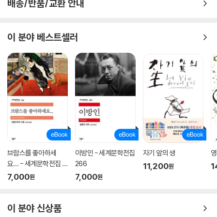
배송/반품/교환 안내
〈과거〉 이야기들에서는 작가 자신의 개인적 추억을 〈상당히 대담한 부분까
지〉 공개하고 있다. 불행을 향해 달려가는 한 여성과의 돌고 도는 만남(「남
이 분야 베스트셀러
을 망치는 참새」), 지방 신문의 연수 기자 시절 살인 사건을 취재하며 겪은
황당한 일(「안개 속의 살인」), 아프리카 마냥개미 관찰에 목숨을 건 체험
(「대지의 이빨」), 최면을 통한 전생 퇴행으로 기억해 낸 1만 2천 년 전 자신
의 사랑 이야기(「아틀란티스의 사랑」) 등이 소설로 재구성되어 있다. 베르
베르는 이렇게 과거를 쓴 이유가〈그 일들을 잊지 않기 위해서〉이며 〈미래
를 보면 볼수록 나 자신의 과거가 증발한다는 느낌을 받기 때문〉이라고 머
리말에서 밝히고 있다.
회상과 상상이 그려 낸
생생하고 풍부한 미래와 과거의 조각들
브람스를 좋아하세
이방인 - 세계문학전집
자기 앞의 생
영
요… - 세계문학전집 1
266
11,200
1
원
미래와 과거의 이야기는 책 속에서 그렇게 엄밀한 경계를 갖지 않고 오히
79
7,000
7,000
원
원
려 하나의 고리처럼 맞물리며 이어진다. 수록 작품 전체의 주제라고도 할
수 있는 다음 문장이 그것을 잘 드러내고 있다.
이 분야 신상품
〈어떤 현실이 미래에 존재할 수 있으려면, 누군가가 오늘 꿈에서 그 현실을