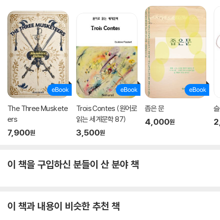
보아야 한다. 마찬가지로, 우리의 일상에서 놀라운 것이 있다면 그건 이미
우리 조상들이 꿈에서 본 것들이다. 그리고 앞으로 우리 아이들에게 일어
날 좋은 일은 우리 중 누군가가 지금 꿈에서 볼 수 있다.〉(1권 「내일 여자들
은」 중에서)
완전히 독립적으로 보이는 열입곱 편의 이야기는 이렇게 맞물려 돌아가는
과거와 미래, 그리고 〈인간 관찰〉이라는 하나의 큰 패러다임, 또 느슨하지
만 교묘한 연결을 갖는 소재들의 정교한 배치에 의해서 마치 한 편의 장편
소설처럼 읽히기도 한다. 베르베르는 『VSD』지와의 인터뷰에서 〈나의 미
The Three Muskete
Trois Contes (원어로
좁은 문
슬
래관과 추억의 조각들을 연결한 장편소설이라고 할 수 있다〉고 스스로 밝
ers
읽는 세계문학 87)
4,000
2
원
힌 바 있다.
7,900
3,500
원
원
이 책을 구입하신 분들이 산 분야 책
이 책과 내용이 비슷한 추천 책