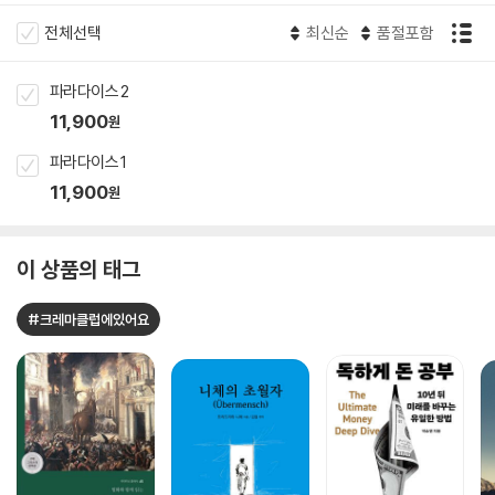
전체선택
최신순
품절포함
파라다이스 2
11,900
원
파라다이스 1
11,900
원
이 상품의 태그
#크레마클럽에있어요