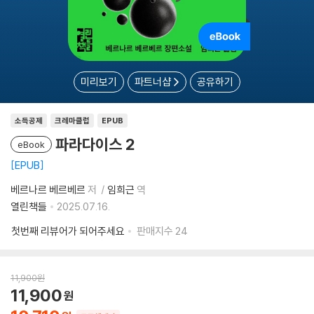
미리보기
파트너샵
공유하기
소득공제
크레마클럽
EPUB
파라다이스 2
eBook
EPUB
베르나르 베르베르
저
임희근
역
열린책들
2025.07.16.
첫번째 리뷰어가 되어주세요
판매지수
24
11,900
원
11,900