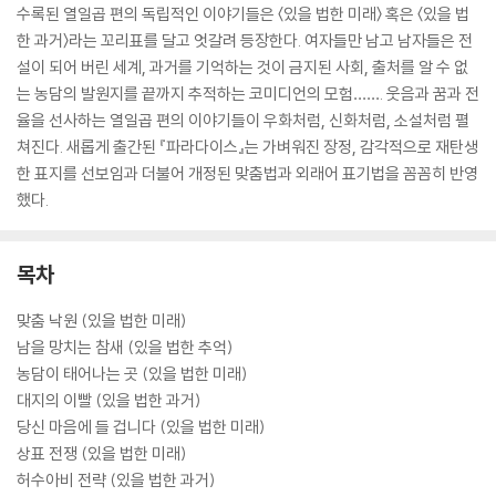
수록된 열일곱 편의 독립적인 이야기들은 〈있을 법한 미래〉 혹은 〈있을 법
한 과거〉라는 꼬리표를 달고 엇갈려 등장한다. 여자들만 남고 남자들은 전
설이 되어 버린 세계, 과거를 기억하는 것이 금지된 사회, 출처를 알 수 없
는 농담의 발원지를 끝까지 추적하는 코미디언의 모험……. 웃음과 꿈과 전
율을 선사하는 열일곱 편의 이야기들이 우화처럼, 신화처럼, 소설처럼 펼
쳐진다. 새롭게 출간된 『파라다이스』는 가벼워진 장정, 감각적으로 재탄생
한 표지를 선보임과 더불어 개정된 맞춤법과 외래어 표기법을 꼼꼼히 반영
했다.
목차
맞춤 낙원 (있을 법한 미래)
남을 망치는 참새 (있을 법한 추억)
농담이 태어나는 곳 (있을 법한 미래)
대지의 이빨 (있을 법한 과거)
당신 마음에 들 겁니다 (있을 법한 미래)
상표 전쟁 (있을 법한 미래)
허수아비 전략 (있을 법한 과거)