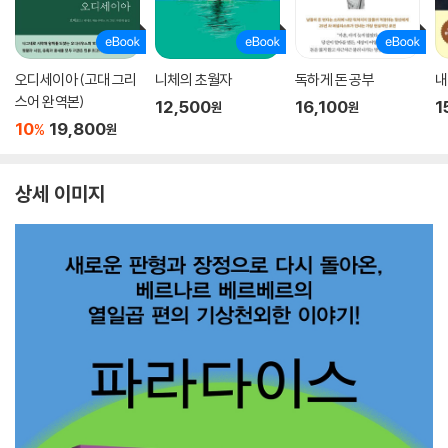
오디세이아 (고대 그리
니체의 초월자
독하게 돈 공부
내
스어 완역본)
12,500
16,100
1
원
원
10
19,800
%
원
상세 이미지