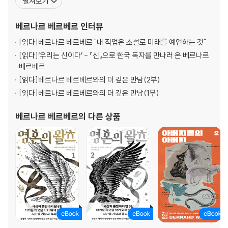
펼쳐보기
을 발행하였고, 이후 올더스 헉슬리와 H.G. 웰즈를 사숙하면서 소설
과 과학을 익혔다. 1979년 툴루주 제1대학에 입학하여 법학을 전공
베르나르 베르베르
인터뷰
하고 국립 언론 학교에서 저널리즘을 공
[읽다]
베르나르 베르베르 "내 직업은 소설로 미래를 예언하는 것"
[읽다]
‘우리는 신이다’ - 『신』으로 한국 독자를 만나러 온 베르나르
베르베르
[읽다]
베르나르 베르베르와의 더 깊은 만남(2부)
[읽다]
베르나르 베르베르와의 더 깊은 만남(1부)
베르나르 베르베르
의 다른 상품