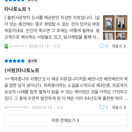
타나토노트 1
[ 출판사로부터 도서를 제공받안 작성한 리뷰입니다. ]살
아 있는 동안에는 결코 경험할 수 없는 것이 있어요.바로
죽음이네요. 인간이 죽으면 그 후에는 어떻게 될까요. 종
교적으로 해석하는 사람들도 있고, 임사체험을 통해 사후
세계를 경험했다는 이들도 있지만 과학적으로 완전히 증
a*****7
2026.05.13.
신고
1
댓글
0
명된 것이 없으니 여전히 미지의 세계로 남아 있네요. 과
학이 풀지 못한 미스터리를, 작가의 상상력
종이책
[서평]타나토노트
** 책과콩나무 서평단 도서 제공 리뷰입니다처음 베르나르 베르베르의 책
을 접한 날이 생각난다. 파피용이라는 소설을 시작으로 제3인류, 웃음까지
상상의 나래를 맘껏 펼쳐서 읽을 수 있는 책이었던 것을 아직도 기억하고
있다. 그 중에 우연히 발견하게 된 이 책은 이미 94년도에 출판한 적이 있
는 책이었다. 호기심과 더불어 영계탐험이라는 흥미로운 소재가 이건 읽어
e*********2
2026.05.13.
신고
1
댓글
0
볼 수 밖에 없다
리뷰 전체보기