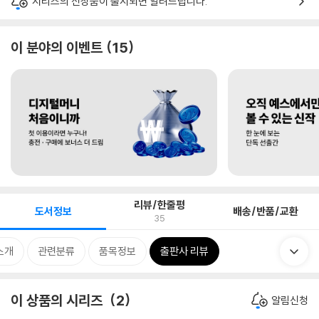
시리즈의 신상품이 출시되면 알려드립니다.
이 분야의 이벤트
15
리뷰/한줄평
도서정보
배송/반품/교환
35
소개
관련분류
품목정보
출판사 리뷰
이 상품의 시리즈
2
알림신청