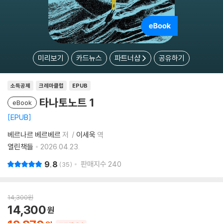
미리보기
카드뉴스
파트너샵
공유하기
소득공제
크레마클럽
EPUB
타나토노트 1
eBook
EPUB
베르나르 베르베르
저
이세욱
역
열린책들
2026.04.23.
9.8
판매지수
240
35
14,300
원
14,300