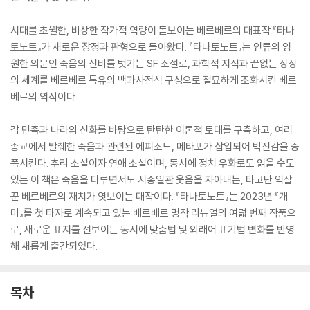
시대를 초월한, 비상한 작가적 역량이 돋보이는 베르베르의 대표작 『타나
토노트』가 새로운 장정과 판형으로 돌아왔다. 『타나토노트』는 인류의 영
원한 의문인 죽음의 신비를 벗기는 SF 소설로, 과학적 지식과 끝없는 상상
의 세계를 베르베르 특유의 백과사전식 구성으로 절묘하게 조화시킨 베르
베르의 역작이다.
각 민족과 나라의 신화를 바탕으로 탄탄한 이론적 토대를 구축하고, 여러
종교에서 발췌한 죽음과 관련된 에피소드, 메타포가 삽입되어 박진감을 증
폭시킨다. 추리 소설이자 연애 소설이며, 동시에 정치 우화로도 읽을 수도
있는 이 책은 죽음을 다루면서도 시종일관 웃음을 자아내는, 타고난 익살
꾼 베르베르의 재치가 엿보이는 대작이다. 『타나토노트』는 2023년 『개
미』를 첫 타자로 계속되고 있는 베르베르 명작 리뉴얼의 여덟 번째 작품으
로, 새로운 표지를 선보이는 동시에 맞춤법 및 외래어 표기법 변화를 반영
해 새롭게 출간되었다.
목차