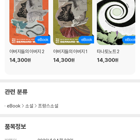
아버지들의 아버지 2
아버지들의 아버지 1
타나토노트 2
14,300
14,300
14,300
원
원
원
관련 분류
eBook
소설
프랑스소설
품목정보