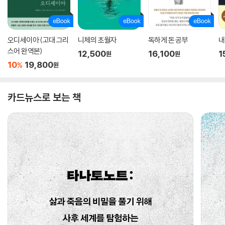
오디세이아 (고대 그리
니체의 초월자
독하게 돈 공부
내
스어 완역본)
12,500
16,100
1
원
원
10
19,800
%
원
카드뉴스로 보는 책