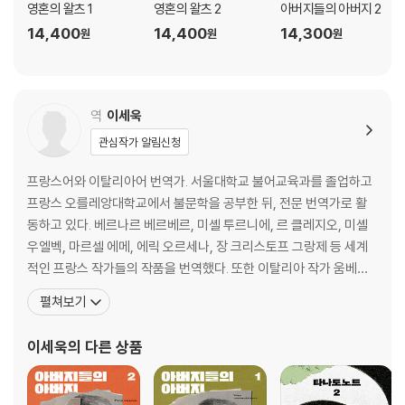
영혼의 왈츠 1
영혼의 왈츠 2
아버지들의 아버지 2
14,400
14,400
14,300
원
원
원
역
이세욱
관심작가 알림신청
프랑스어와 이탈리아어 번역가. 서울대학교 불어교육과를 졸업하고
프랑스 오를레앙대학교에서 불문학을 공부한 뒤, 전문 번역가로 활
동하고 있다. 베르나르 베르베르, 미셸 투르니에, 르 클레지오, 미셸
우엘벡, 마르셀 에메, 에릭 오르세나, 장 크리스토프 그랑제 등 세계
적인 프랑스 작가들의 작품을 번역했다. 또한 이탈리아 작가 움베르
토 에코에 심취하여 이탈리아어를 착실하게 공부한 뒤, 에코의 소설
펼쳐보기
과 에세이를 옮겨서 좋은 평가를 받았다. 역서로 『나는 그녀를 사랑했
네』 『함께 있을 수 있다면』 『개미』 『타나토노트』 『상대적이며 절대적
이세욱
의 다른 상품
인 지식의 백과사전』 『아버지들의 아버지』 『천사