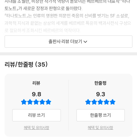
시대를 초월한, 비상한 작가적 역량이 돋보이는 베르베르의 대표작 『타나
토노트』가 새로운 장정과 판형으로 돌아왔다.
『타나토노트』는 인류의 영원한 의문인 죽음의 신비를 벗기는 SF 소설로,
과학적 지식과 끝없는 상상의 세계를 베르베르 특유의 백과사전식 구성으
로 절묘하게 조화시킨 베르베르의 역작이다.
출판사 리뷰 더보기
각 민족과 나라의 신화를 바탕으로 탄탄한 이론적 토대를 구축하고, 여러
종교에서 발췌한 죽음과 관련된 에피소드, 메타포가 삽입되어 박진감을 극
대화하며, 서스펜스가 증폭되는 구조로 독자들의 흥미를 끝까지 놓치지 않
리뷰/한줄평
35
는다.
추리 소설이자 연애 소설이며 정치 우화로 읽을 수도 있는 이 책은 죽음을
리뷰
한줄평
다루면서도 시종일관 웃음을 자아내는, 타고난 익살꾼 베르베르의 재치가
9.8
9.3
엿보이는 대작이다.
인간은 죽은 뒤에 어디로 갈까?
리뷰 쓰기
한줄평 쓰기
그 여정에서 돌아온 자는 과연 이전과 같은 존재일 수 있을까?
혜택 및 유의사항
혜택 및 유의사항
어린 시절부터 〈죽음〉이라는 금지된 질문을 공유해 온 마취 전문의 미카엘