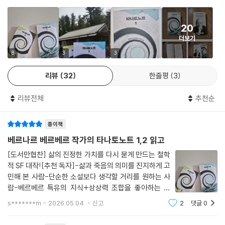
팽송과 동물학자 라울 라조르박. 임사 체험을 겪은 대통령의 비밀스러운
후원을 계기로, 두 사람은 마침내 죽음 이후를 탐사하는 전대미문의 프로
20
젝트를 시작한다. 이름하여 영계 탐사자라는 뜻을 가진 〈타나토노트〉.
더보기
여기에 간호사 아망딘이 합류하면서, 세 사람은 외부의 시선을 피해 은밀
8
3
3
한 장소에서 실험을 감행한다. 치과용 안락의자를 발사대로, 마취제와 각
리뷰
32
한줄평
3
종 약품을 연료로 삼아 영혼을 저 너머로 쏘아 보내는 〈영혼의 우주 탐사〉.
그러나 단 한 번의 실수로도 돌아오지 못할 수 있는, 생과 사의 경계를 넘나
리뷰전체
추천순
드는 위험한 비행이 시작되는데…….
종이책
과연, 인간의 영혼은 죽음 이후 어디로 향하는가 — 그리고 그 여정에서 돌
아온 자는 과연 이전과 같은 존재일 수 있을까? 죽음이 더 이상 미지의 영
베르나르 베르베르 작가의 타나토노트 1,2 읽고
역이 아닐 때, 삶은 과연 어떤 의미를 갖게 될까?
[도서만협찬] 삶의 진정한 가치를 다시 묻게 만드는 철학
적 SF 대작![추천 독자]-삶과 죽음의 의미를 진지하게 고
픽션과 과학적 사실의 정교한 결합으로 이루어진
민해 본 사람-단순한 소설보다 생각할 거리를 원하는 사
작품이자, 베르베르 상상력의 폭넓은 원천
람-베르베르 특유의 지식+상상력 조합을 좋아하는 사
람-SF지만 철학적인 깊이를 놓치고 싶지 않은 사람-읽고
s*******m
2026.05.04.
신고
2
댓글
0
나서 세계관이 확장되는 경험을 원하는 사람과거에 베르
발간되자마자 프랑스의 주요 언론들로부터 〈그 어떤 공상 과학 소설보다
나르 베르베르의 글을 두고 "누구나 쓸 수 있는 가
우상 파괴적이다〉, 〈과학자의 진지함으로 환상가의 유토피아에 맞서 보려