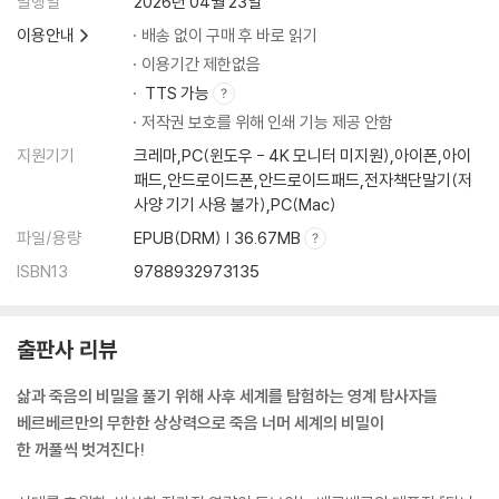
발행일
2026년 04월 23일
이용안내
배송 없이 구매 후 바로 읽기
이용기간 제한없음
TTS 가능
저작권 보호를 위해 인쇄 기능 제공 안함
지원기기
크레마,PC(윈도우 - 4K 모니터 미지원),아이폰,아이
패드,안드로이드폰,안드로이드패드,전자책단말기(저
사양 기기 사용 불가),PC(Mac)
파일/용량
EPUB(DRM) | 36.67MB
ISBN13
9788932973135
출판사 리뷰
삶과 죽음의 비밀을 풀기 위해 사후 세계를 탐험하는 영계 탐사자들
베르베르만의 무한한 상상력으로 죽음 너머 세계의 비밀이
한 꺼풀씩 벗겨진다!