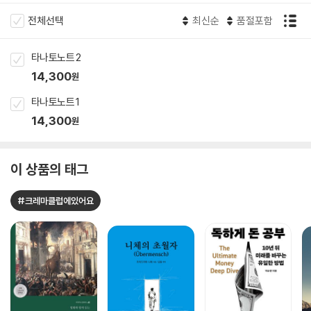
전체선택
최신순
품절포함
타나토노트 2
14,300
원
타나토노트 1
14,300
원
이 상품의 태그
#크레마클럽에있어요