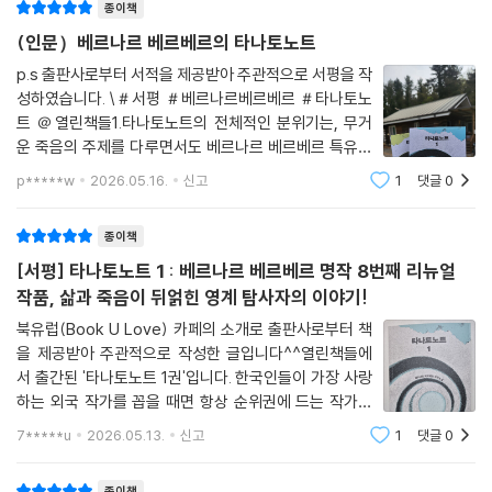
종이책
는 소설〉, 〈무한한 상상의 세계로 밤을 꼬박 새우게 만드는 마력을 지닌 소
(인문）베르나르 베르베르의 타나토노트
설〉이라는 찬사를 받은 이 작품은, 죽음을 소재로 다루고 있으나 이를 유쾌
한 상상력으로 전복하며, 인간과 삶에 대한 인식을 새롭게 환기하는 베르
p.s 출판사로부터 서적을 제공받아 주관적으로 서평을 작
성하였습니다. \＃서평 ＃베르나르베르베르 ＃타나토노
베르의 시선이 돋보이는 소설이다.
트 ＠열린책들1.타나토노트의 전체적인 분위기는, 무거
운 죽음의 주제를 다루면서도 베르나르 베르베르 특유의
더욱이 「개미」에서 보여 준 『상대적이고도 절대적인 지식의 백과사전』과
모험담 같은 과학 소설이다. 사후 세계를 탐험하는 ‘영계
같은 형태로 소설에 삽입된 ｢죽음에 관한 한 연구｣는 각 나라, 각 민족에게
p*****w
2026.05.16.
신고
1
댓글
0
탐사자(타나토노트)’들의 이야기이지만, 공포보다는 신
전해 내려오는 죽음의 신화나, 종교적 비전(秘傳) 등이 수록되어 있어 베
대륙을 개척하는 탐험기, 프로젝트 스릴러에
르베르의 폭넓고 다채로운 상상력의 원천을 확인할 수 있다.
종이책
[서평] 타나토노트 1 : 베르나르 베르베르 명작 8번째 리뉴얼
〈끊임없이 스스로에게 질문을 던져야 한다〉는 대담 속 작가의 말처럼, 이
작품, 삶과 죽음이 뒤얽힌 영계 탐사자의 이야기!
소설은 삶과 죽음의 경계를 넘나들며, 죽음이라는 원천적인 공포와 욕망,
북유럽(Book U Love) 카페의 소개로 출판사로부터 책
그리고 인간성을 흥미진진하게 파헤치며 독자를 밤새 빠져들게 만드는 강
을 제공받아 주관적으로 작성한 글입니다^^열린책들에
렬한 상상의 세계로 이끄는 작품이다.
서 출간된 '타나토노트 1권'입니다. 한국인들이 가장 사랑
하는 외국 작가를 꼽을 때면 항상 순위권에 드는 작가가
있는데요, 그 주인공은 바로 베르나르 베르베르입니다. 저
7*****u
2026.05.13.
신고
1
댓글
0
도 군 복무 시절에 이 작가의 작품을 여럿 읽고서 큰 감명
을 받았을 만큼, 그가 써 내려간 작품들은 독특한
종이책