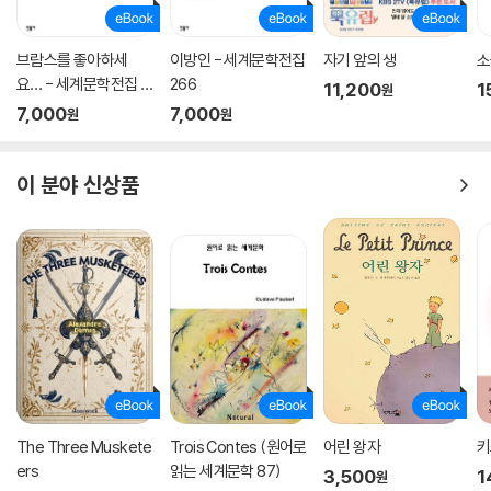
브람스를 좋아하세
이방인 - 세계문학전집
자기 앞의 생
소
요… - 세계문학전집 1
266
11,200
1
원
79
7,000
7,000
원
원
이 분야 신상품
The Three Muskete
Trois Contes (원어로
어린 왕자
키
ers
읽는 세계문학 87)
3,500
1
원