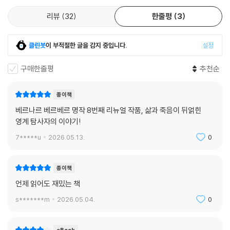
리뷰
32
한줄평
3
클린봇
이 부적절한 글을 감지 중입니다.
설정
구매한줄평
추천순
종이책
베르나르 베르베르 명작 8번째 리뉴얼 작품, 삶과 죽음이 뒤얽힌
영계 탐사자의 이야기!
7*****u
2026.05.13.
0
종이책
언제 읽어도 재밌는 책
s*******m
2026.05.04.
0