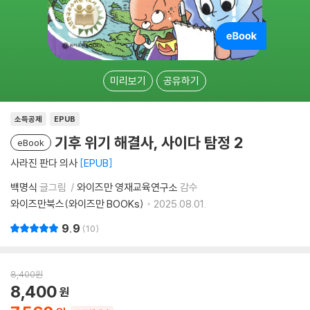
미리보기
공유하기
소득공제
EPUB
기후 위기 해결사, 사이다 탐정 2
eBook
사라진 판다 의사
EPUB
백명식
글그림
와이즈만 영재교육연구소
감수
와이즈만북스(와이즈만 BOOKs)
2025.08.01.
9.9
10
8,400
원
8,400