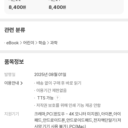
8,400
8,400
원
원
관련 분류
eBook
어린이
학습
과학
품목정보
발행일
2025년 08월 01일
이용안내
배송 없이 구매 후 바로 읽기
이용기간 제한없음
TTS 가능
저작권 보호를 위해 인쇄 기능 제공 안함
지원기기
크레마,PC(윈도우 - 4K 모니터 미지원),아이폰,아이
패드,안드로이드폰,안드로이드패드,전자책단말기(저
사양 기기 사용 불가),PC(Mac)