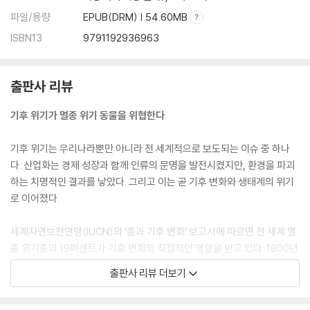
파일/용량
EPUB(DRM) | 54.60MB
ISBN13
9791192936963
출판사 리뷰
기후 위기가 멸종 위기 동물을 위협한다
기후 위기는 우리나라뿐만 아니라 전 세계적으로 보도되는 이슈 중 하나
다. 산업화는 경제 성장과 함께 인류의 문명을 발전시켰지만, 환경을 파괴
하는 치명적인 결과를 낳았다. 그리고 이는 곧 기후 변화와 생태계의 위기
로 이어졌다.
세계자연보전연맹(IUCN)의 ‘종과 기후 변화’ 보고서에 따르면 전 세계 멸
종 위기종의 19퍼센트가 기후 변화의 직접적인 영향을 받고 있다. 1800년
대 산업화 이후 지구의 기온이 1도가량 상승하면서 가뭄과 허리케인, 해수
출판사 리뷰 더보기
면 상승 등의 극한 기후 현상이 빈번해졌고, 야생 동물이 점점 환경에 적응
하기 어려워지고 있다는 것이다. 과학자들은 지구 평균 기온이 2도 상승할