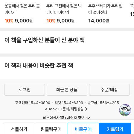
운동에서 찾은 우리 몸
우리 고전에서 찾은 빅
우주쓰레기가 우리집
똑
이야기
데이터 이야기
에 떨어졌다
1
10
9,000
10
9,000
14,000
%
%
원
원
원
이 책을 구입하신 분들이 산 분야 책
이 책과 내용이 비슷한 추천 책
로그인
최근 본 상품
주문/배송
고객센터 1544-3800
티켓 1544-6399
중고샵 1566-4295
eBook 1:1문의/채팅상담
예스이십사(주) 사업자 정보
이용약관
개인정보처리방침
청소년보호정책
선물하기
원클릭구매
바로구매
카트담기
PC버전
회사소개
거래처관계자께