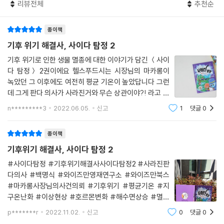
리뷰전체
추천순
제로 하여 5권으로 기획되었다. 우리가 살아가는 방식과 기후는 밀접하게
연관되어 있다. 《기후 위기 해결사, 사이다 탐정》은 미래를 살아갈 어린이
종이책
들에게 자연과 더불어 살아가는 방법을 알려 주고자 한다. 어린이들의 작
은 실천이 지구를 살리고, 더 좋은 세상을 만들 수 있다는 희망의 메시지를
기후 위기 해결사, 사이다 탐정 2
담고 있다.
기후 위기로 인한 생물 멸종에 대한 이야기가 담긴 ＜사이
다 탐정＞ 2권이에요 헬스푸드시는 시장님의 마카롱이
녹았던 그 이후에도 여전히 평균 기온이 높았답니다 그런
데 그게 판다 의사가 사라진거와 무슨 상관이야?! 라고 생
각한다면 냉큼 2권을 읽어봐야 합니다!!＞＜ 헬스푸드
n*********3
2022.06.05.
신고
1
댓글
0
시에서 판다 산부인과를 운영하고 있는 판다 의사가 사라
져서 2주째 병원 문이 굳게
종이책
기후위기 해결사, 사이다 탐정 2
#사이다탐정 #기후위기해결사사이다탐정2 #사라진판
다의사 #백명식 #와이즈만영재연구소 #와이즈만북스
#마카롱사장님의사건의뢰 #기후위기 #평균기온 #지
구온난화 #이상현상 #호르몬변화 #해수면상승 #멸종
위기 #생태계위기 #과학 #학습동화 #협찬도서 #와이
p*******r
2022.11.02.
신고
0
댓글
0
즈만북스모니터단과학과 수학 분야 전문 출판사 와이즈