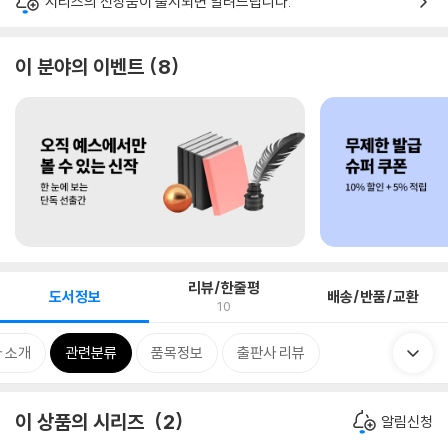
시리즈의 신상품이 출시되면 알려드립니다.
이 분야의 이벤트
8
리뷰/한줄평
도서정보
배송/반품/교환
10
 소개
관련분류
품목정보
출판사 리뷰
이 상품의 시리즈
2
알림신청