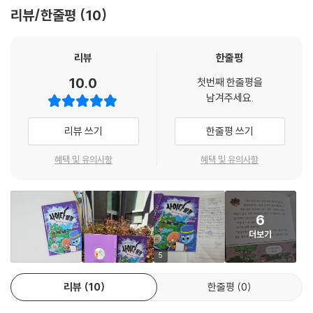
경우 지구 생명체의 약 20퍼센트가 멸종할 것으로 예측한다. 아직 발견되
리뷰/한줄평
10
지 않은 생물까지 포함하여 지구상에는 약 1,500만 종에 이르는 생물이 존
재하는 것으로 짐작하는데, 인간을 포함한 수많은 생물이 기후 위기의 위
험에 놓여 있는 것이다. 생물종의 생존을 위협하는 기후 위기를 어떻게 하
리뷰
한줄평
면 멈출 수 있을까? 바로 지금이 멸종 위기종의 미래를 결정할 수 있는 시
10.0
첫번째 한줄평을
점이다.
남겨주세요.
어린이 눈높이에서 바라보는 기후 위기 이야기
리뷰 쓰기
한줄평 쓰기
과학과 수학 분야 전문 출판사 와이즈만북스에서는 현재와 미래의 가장 핫
혜택 및 유의사항
혜택 및 유의사항
한 키워드 중 하나인 ‘기후 위기’를 주제로 시리즈를 기획하고, 두 번째 책
으로 《기후 위기 해결사, 사이다 탐정 2: 사라진 판다 의사》를 출간했다. 2
권은 ‘생물 멸종’을 주제로 한다. 사이다 탐정과 조수 버거, 발명가 봉이가
6
헬스푸드시에 사는 인물들의 의뢰를 해결해 주며, 기후 위기 문제를 과학
더보기
적으로 접근한다. 그리고 기후 위기를 해결하기 위한 방법을 고민하고 실
천하는 모습을 통해 어린이들이 기후와 환경에 대해 생각하고, 친환경 마
5
인드를 가질 수 있도록 하였다.
리뷰
10
한줄평
0
《사이다 탐정》 시리즈는 폭염, 생물 멸종, 산불, 홍수, 해수면 상승 등을 주