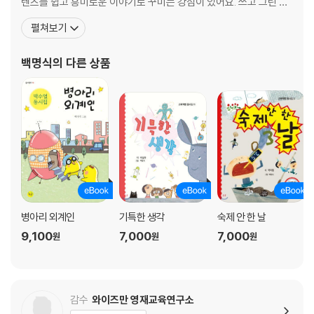
텐츠를 쉽고 흥미로운 이야기로 꾸미는 강점이 있어요. 쓰고 그린 책
들이 중국, 대만, 일본 등 여러 나라의 독자들과 만나고 있어요. 소년
펼쳐보기
한국일보 일러스트상, 소년 한국일보 출판 기획상, 중앙광고대상, 서
울 일러스트상을 받고, 클립스튜디오 주최 전 세계 일러스트 콘테스
백명식
의 다른 상품
트에서 수상하였어요. 직접 쓰고 그린 최신작으로
병아리 외계인
기특한 생각
숙제 안 한 날
9,100
7,000
7,000
원
원
원
감수
와이즈만 영재교육연구소