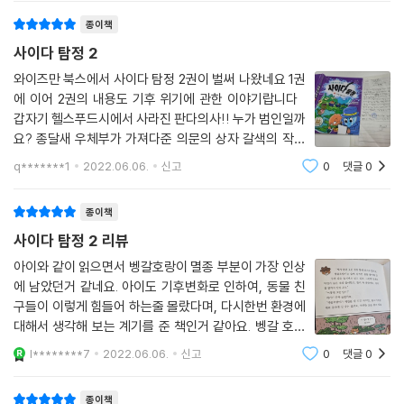
만북스에서 '기후위기' 를 주제로 시리즈로 기획되어 출간
종이책
되는＜기후위기
사이다 탐정 2
와이즈만 북스에서 사이다 탐정 2권이 벌써 나왔네요 1권
에 이어 2권의 내용도 기후 위기에 관한 이야기랍니다
갑자기 헬스푸드시에서 사라진 판다의사!! 누가 범인일까
요? 종달새 우체부가 가져다준 의문의 상자 갈색의 작고
길쭉한 것과 산부인과 앞에 우편물이 여기저기 흩어져 있
q*******1
2022.06.06.
신고
0
댓글
0
다는 이야기를 듣고 출동을 하게 되었답니다 산부인과
여기저기를 살
종이책
사이다 탐정 2 리뷰
아이와 같이 읽으면서 벵갈호랑이 멸종 부분이 가장 인상
에 남았던거 같네요. 아이도 기후변화로 인하여, 동물 친
구들이 이렇게 힘들어 하는줄 몰랐다며, 다시한번 환경에
대해서 생각해 보는 계기를 준 책인거 같아요. 벵갈 호랑
이 이외에도, 다른 동물들이 기후변화로 인하여 겪고 있는
l********7
2022.06.06.
신고
0
댓글
0
상황을 잘 설명해 주고 있어요. *** 출판사로부터 도서
를 제공받아 작성한 후기입니다. *
종이책