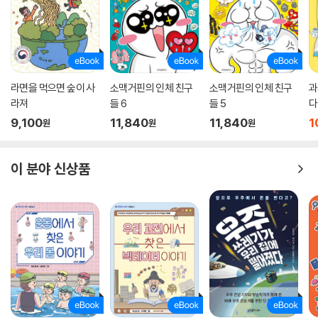
라면을 먹으면 숲이 사
소맥거핀의 인체 친구
소맥거핀의 인체 친구
과
라져
들 6
들 5
다
9,100
11,840
11,840
1
원
원
원
이 분야 신상품