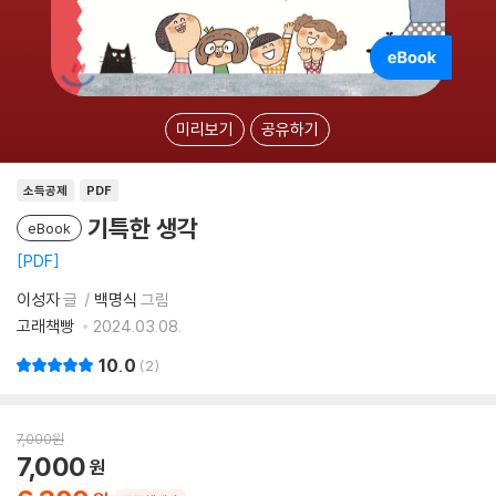
미리보기
공유하기
소득공제
PDF
기특한 생각
eBook
PDF
이성자
글
백명식
그림
고래책빵
2024.03.08.
10.0
2
7,000
원
7,000