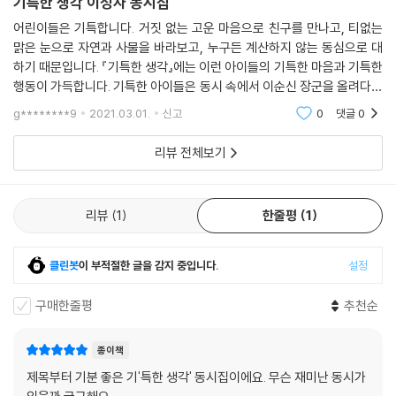
기특한 생각 이성자 동시집
어린이들은 기특합니다. 거짓 없는 고운 마음으로 친구를 만나고, 티없는
맑은 눈으로 자연과 사물을 바라보고, 누구든 계산하지 않는 동심으로 대
하기 때문입니다. 『기특한 생각』에는 이런 아이들의 기특한 마음과 기특한
행동이 가득합니다. 기특한 아이들은 동시 속에서 이순신 장군을 올려다보
며 힘드니 이제 칼 내려놓고 쉬기를 바라고, 꽁꽁 언 동태 눈을 바라보며 언
g********9
2021.03.01.
신고
0
댓글
0
젠가 바다로
리뷰 전체보기
리뷰
1
한줄평
1
클린봇
이 부적절한 글을 감지 중입니다.
설정
구매한줄평
추천순
종이책
제목부터 기분 좋은 기'특한 생각' 동시집이에요. 무슨 재미난 동시가