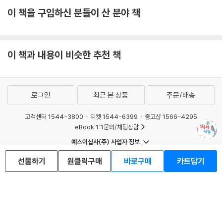
이 책을 구입하신 분들이 산 분야 책
이 책과 내용이 비슷한 추천 책
로그인
최근 본 상품
주문/배송
고객센터 1544-3800
티켓 1544-6399
중고샵 1566-4295
eBook 1:1문의/채팅상담
예스이십사(주) 사업자 정보
이용약관
개인정보처리방침
청소년보호정책
선물하기
원클릭구매
바로구매
카트담기
PC버전
회사소개
거래처관계자께
도서홍보
광고
Copyright © YES24 Corp. All Rights Reserved.
MATOM7