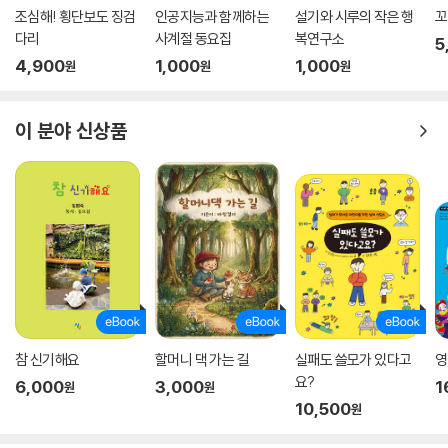
조심해! 횡단보도 징검
인공지능과 함께하는
설기와 시루의 작은 행
꼬
다리
사계절 동요집
복연구소
5
4,900
1,000
1,000
원
원
원
이 분야 신상품
참 신기해요
할머니 댁 가는 길
실패도 쓸모가 있다고
영
요?
6,000
3,000
1
원
원
10,500
원