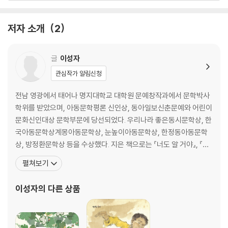
3부 엄마의 가슴에도
저자 소개
2
독감/엄마 고구마/눈칫밥/시끄러운 크레파스/쥐었다가 놓았다가/소리
밥상/엄마의 가슴에도/두리번두리번/복숭아의 우정/가로수 벚꽃/혼잣
말/미세먼지
글
이성자
관심작가 알림신청
4부 비가 갠 오후
무릎 흉터/고모 생각/정말 미안해서/할머니의 못/내 맘도 모르고/언니 미
전남 영광에서 태어나 명지대학교 대학원 문예창작과에서 문학박사
안해/할머니 홍시/비가 갠 오후/왕거미/멋진 한마디/동태 눈/양파 삼촌/
학위를 받았으며, 아동문학평론 신인상, 동아일보신춘문예와 어린이
꽃다발/소망
문화신인대상 문학부문에 당선되었다. 우리나라 좋은동시문학상, 한
국아동문학상계몽아동문학상, 눈높이아동문학상, 한정동아동문학
5부 밤송이 할머니
상, 방정환문학상 등을 수상했다. 지은 책으로는 『너도 알 거야』, 『키
무안 백로마을/끄덕이/바람꽃/수목장/묵정밭/안과 밖/도깨비 우리 형/비
다리가 되었다가 난쟁이가 되었다가』, 『입안이 근질근질』, 『손가락
펼쳐보기
비추/거울 속 아이/밤송이 할머니/무가 하는 말/한눈팔다가/미안해
체온계』, 『엉덩이에 뿔 났다』, 『피었다 활짝 피었다!』, 『내 친구 용환
이 삼촌』, 『형이라고 부를 자신 있니?』, 『뭐가 다른데?』, 『최고는 내
이성자
의 다른 상품
해설
안에 있어!』, 동화집으로는 『주꾸미 엄마』, 『
생각의 집, 생각의 밭, 생각의 숲 -박두순(동시작가, 시인)