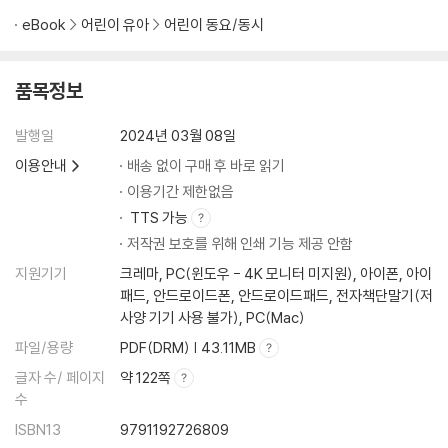
eBook
어린이 유아
어린이 동요/동시
품목정보
발행일
2024년 03월 08일
이용안내
배송 없이 구매 후 바로 읽기
이용기간 제한없음
TTS 가능
저작권 보호를 위해 인쇄 기능 제공 안함
지원기기
크레마, PC(윈도우 - 4K 모니터 미지원), 아이폰, 아이
패드, 안드로이드폰, 안드로이드패드, 전자책단말기(저
사양 기기 사용 불가), PC(Mac)
파일/용량
PDF(DRM) | 43.11MB
글자 수/ 페이지
약 122쪽
수
ISBN13
9791192726809