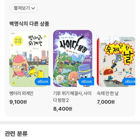
들이 중국, 대만, 일본 등 여러 나라의 독자들과 만나고 있어요. 소년
펼쳐보기
한국일보 일러스트상, 소년 한국일보 출판 기획상, 중앙광고대상, 서
울 일러스트상을 받고, 클립스튜디오 주최 전 세계 일러스트 콘테스
백명식
의 다른 상품
트에서 수상하였어요. 직접 쓰고 그린 최신작으로
병아리 외계인
기후 위기 해결사, 사이
숙제 안 한 날
다 탐정 2
9,100
7,000
원
원
8,400
원
관련 분류