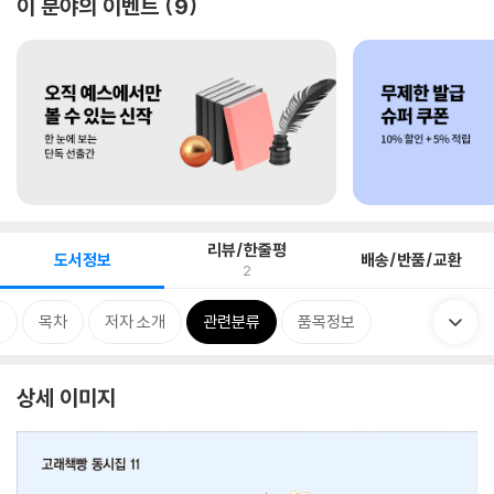
이 분야의 이벤트
9
리뷰/한줄평
도서정보
배송/반품/교환
2
개
목차
저자 소개
관련분류
품목정보
상세 이미지