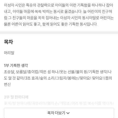
이성자 시인은 특유의 관찰력으로 아이들의 이런 기특함을 하나하나 잡아
내고, 아이들 마음에 쏙쏙 박히는 동시로 옮겼습니다. 늘 어린이의 친구처
럼 그 친구들의 마음을 꼭꼭 집어내는 이성자 시인의 동시야말로 어린이는
물론 어른이 읽어도 좋고, 함께 읽어도 좋은 기특한 동시입니다.
목차
머리말
1부 기특한 생각
초승달, 보름달/종이컵/작은 섬 하나/웃는 선물/물의 등/기특한 생각/나
도 알 것 같아/3초 효과/숲의 소리/그림자/봄에는/맞아요! 맞아요!/좀의
변신
2부 말 한마디에
꽃게/말 한마디에/귀뚜라미/물의 손/개망초/머리 뚜껑/복숭아를 먹다가/
거미의 인사/배추흰나비/거울 앞에서/아빠의 봄이 오면/발바닥/신호등
목차 더보기
이 되고 싶은 날