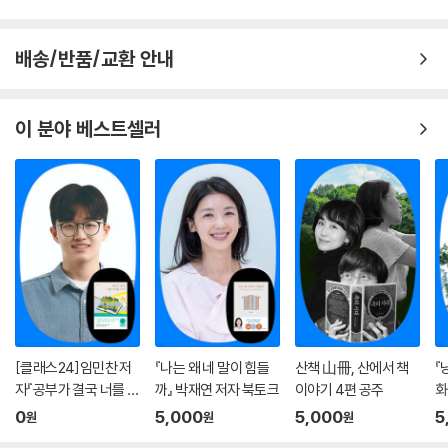
배송/반품/교환 안내
이 분야 베스트셀러
[클래스24]임민찬 저
『나는 왜 네 말이 힘들
산책 山冊, 산에서 책
『
자『공부가 결국 너를 지
까』 박재연 저자 북토크
이야기 4편 공주
화
켜줄 거야』온라인 북토
은
0
5,000
5,000
5
원
원
원
크