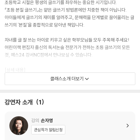
초등학교 시절은 평생의 글쓰기를 좌우하는 중요한 시기입니다.
『초등 본질 글쓰기』는 얕은 글쓰기 방법론에만 치중한 책이 아닙니다.
아이들에게 글쓰기의 재미를 알려주고, 문해력을 단계별로 끌어올리는 글
쓰기의 '본질'을 종합적으로 담아낸 책입니다.
자녀를 글 잘 쓰는 아이로 키우고 싶은 학부모님들 모두 주목해 주세요!
어린이책 편집자 출신의 독서논술 전문가가 전하는 초등 글쓰기의 모든
것, 예스24 강서NC점에서 만나보실 수 있습니다.
[상세 내용]
1. 모임 일시: 2025년 8월 22일(금) 오후 2시
클래스소개 더보기
2. 모임 장소: 예스24 강서NC점
3. 모집 인원: 50명
4. 모임 도서: 『초등 본질 글쓰기』
강연자 소개
1
5. 모집 기간: ~8월 20일(수)
6. 참여비: 5,000원
강의
손자영
[유의사항]
관심작가 알림신청
- 해당 클래스24 상품을 결제하시면 독서모임 가입이 완료됩니다.