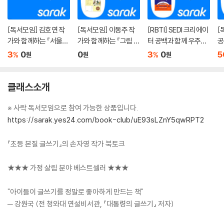
[독서모임] 김호연 작
[독서모임] 이동주 작
[RBTI] SEDI 크리에이
[
가와 함께하는 『서울의
가와 함께하는 『그림 그
터 공백과 함께 우주로
공
선인』 북토크
리는 과학자』 읽기
떠나요
줌
3
0
0
3
0
5
%
%
원
원
원
클래스소개
※ 사락 독서모임으로 참여 가능한 상품입니다.
https://sarak.yes24.com/book-club/uE93sLZnY5qwRPT2
『초등 본질 글쓰기』의 손자영 작가 북토크
★★★ 가정 살림 분야 베스트셀러 ★★★
"아이들이 글쓰기를 정말로 좋아하게 만드는 책"
─ 강원국 (전 청와대 연설비서관, 『대통령의 글쓰기』 저자)