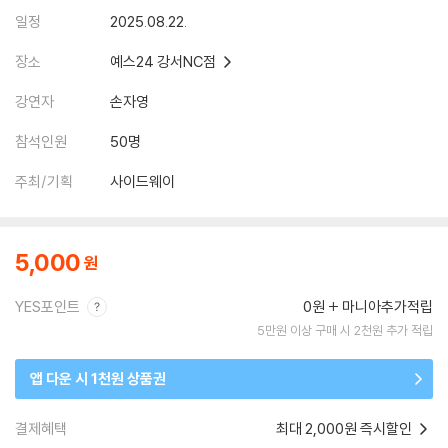
일정
2025.08.22.
장소
예스24 강서NC점
강연자
손자영
참석인원
50명
주최/기획
사이드웨이
5,000
YES포인트
0원
마니아추가적립
5만원 이상 구매 시 2천원 추가 적립
앱 다운 시 1천원 상품권
결제혜택
최대 2,000원 즉시할인