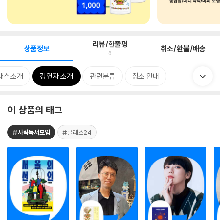
리뷰/한줄평
상품정보
취소/환불/배송
0
래스소개
강연자 소개
관련분류
장소 안내
이 상품의 태그
#사락독서모임
#클래스24