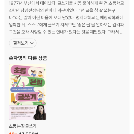
1977년 부산에서 태어났다. 글쓰기를 처음 좋아하게 된 건 초등학교
- 가입하신 분들만 해당 모임에 참여 가능한 점 참고 부탁드립니다.
4학년 담임선생님의 한마디 덕분이었다. “넌 글을 참 잘 쓰는구
- 서점 특성상 오픈된 공간이라 소음이 있을 수 있는 점 양해 부탁드립니
나”라는 말이 어린 마음에 오래 남았다. 명지대학교 문예창작학과에
다.
입학한 뒤, 스스로에게 글쓰기 자체보단 ‘좋은 글’을 알아보는 감각과
- 모집 기간 내 최소 인원이 모집되지 않는 경우 모임이 취소될 수 있으며
그것을 오래 사랑할 수 있는 인내가 있다는 것을 깨달았다. 그래서 졸
참여비는 전액 환불 처리됩니다.
업 후 출판사에서의 여정을 시작했다. 대교, 푸른숲 등 아동출판계에
펼쳐보기
서 13년 동안 200여 권의 책을 기획하고 편집했다. 아이들의 삶을 더
나은 방향으로 바꾸는 책을 만든다는 생각에 자부심이 컸던 시절이었
손자영
의 다른 상품
다. 기획·편집한 작업 중에서 국어 교과서에
초등 본질 글쓰기