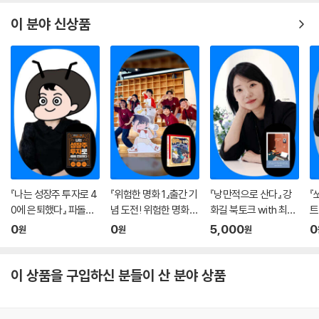
이 분야 신상품
『나는 성장주 투자로 4
『위험한 명화 1』출간 기
『낭만적으로 산다』 강
『
0에 은퇴했다』 파돌댁
념 도전! 위험한 명화
화길 북토크 with 최지
트
온라인 북토크
탐정단 연극
은 (사회)
온
0
0
5,000
0
원
원
원
이 상품을 구입하신 분들이 산 분야 상품