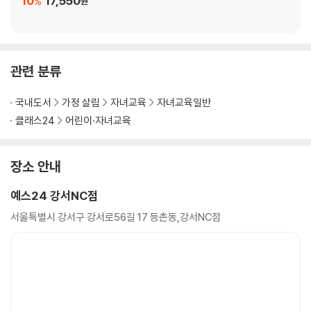
10
17,550
%
원
관련 분류
국내도서
가정 살림
자녀교육
자녀교육일반
클래스24
어린이·자녀교육
장소 안내
예스24 강서NC점
서울특별시 강서구 강서로56길 17 등촌동,강서NC점