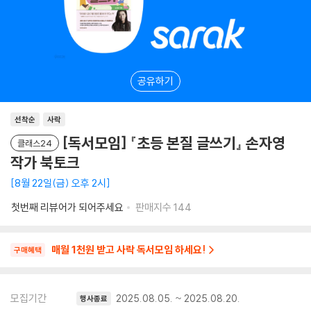
공유하기
선착순
사락
[독서모임] 『초등 본질 글쓰기』 손자영
클래스24
작가 북토크
8월 22일(금) 오후 2시
첫번째 리뷰어가 되어주세요
판매지수
144
매월 1천원 받고 사락 독서모임 하세요!
구매혜택
모집기간
2025.08.05. ~ 2025.08.20.
행사종료