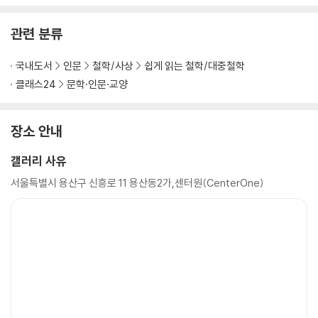
관련 분류
국내도서
인문
철학/사상
쉽게 읽는 철학/대중철학
클래스24
문학·인문·교양
장소 안내
갤러리 사유
서울특별시 용산구 신흥로 11 용산동2가,센터원(CenterOne)