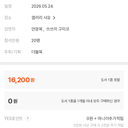
일정
2026.05.24.
장소
갤러리 사유
강연자
안광복
쓰쓰미 구미코
참석인원
20명
주최/기획
더블북
16,200
도서 1종 포함
0
도서 1종을 1개월 이내 모두 구매하신 경우
YES포인트
0원
마니아추가적립
5만원 이상 구매 시 2천원 추가 적립