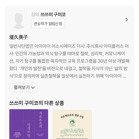
📍 행사 상세
1. 모임 일시 : 5월 24일(일) 오후 3시
강의
쓰쓰미 구미코
2. 모임 장소 : 갤러리 사유 (서울 용산구 신흥로 11 해방촌, B1)
3. 모임 도서 : 《사르트르의 인생수업》
관심작가 알림신청
4. 참여비 : 무료
堤久美子
(* 《사르트르의 인생수업》 YES24 구매 필수)
일반사단법인 아이아이 어소시에이츠 이사. 주식회사 아이플러스 이
✔ 북토크 유의사항
사. 인간의 가능성과 의식 탐구를 테마로 철학, 심리학, 커뮤니케이
- 클래스24 상품을 결제하시면 모임 가입이 완료됩니다.
션, 자기 탐구를 통합한 독자적인 교육 프로그램을 30년 이상 개발해
- 북토크 행사 당일 주차 지원은 제공되지 않습니다.
왔다. ‘개인의 발전’을 비전으로 내걸고, 철학을 지식이 아닌 ‘삶의 방
- 모객이 저조한 경우 모임이 취소될 수 있으며 참여비는 전액 환불해 드립
식’으로 정의하며 실존철학을 일상에서 실천하기 위해 ‘아이아이 아
니다.
카데미’를 설립했다. “인간은 고정된 존재가 아니라 세계와의 관계 속
펼쳐보기
- 문의사항은 [예스24 고객센터 1:1문의 > 사락/리뷰·한줄평 문의] 통해
에서 스스로를 계속해서 창조해 나가는 존재이다”라는 신념 아래, 이
접수 부탁드립니다.
론을 일방적으로 가르치기보다 ‘관찰’, ‘대화’, ‘질문’, ‘깨달음’, ‘통찰’을
쓰쓰미 구미코
의 다른 상품
중시하며 사람들이 자신의 전제나