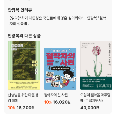
을 위한 철학 수업』, 『도서관 옆 철학 카페』, 『열일곱 살의 인생론』과
안광복
인터뷰
같이 일상의 절박함을 풀어 주는
[읽다]
“차기 대통령은 국민들에게 영혼 심어줘야” - 안광복 『철학
자의 설득법』
안광복
의 다른 상품
선생님을 위한 마음 챙
철학자의 말 사전
오십이 철학을 마주할
김 철학
때 (큰글자도서)
10
16,020
%
원
10
16,200
40,000
%
원
원