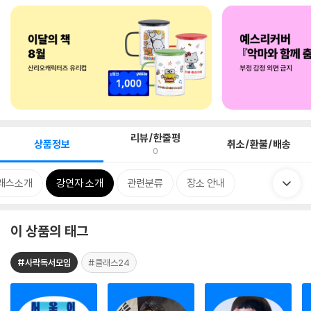
리뷰/한줄평
상품정보
취소/환불/배송
0
래스소개
강연자 소개
관련분류
장소 안내
이 상품의 태그
#사락독서모임
#클래스24