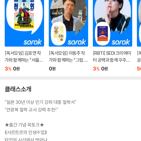
[독서모임] 김호연 작
[독서모임] 이동주 작
[RBTI] SEDI 크리에이
[
가와 함께하는 『서울의
가와 함께하는 『그림 그
터 공백과 함께 우주로
공
선인』 북토크
리는 과학자』 읽기
떠나요
줌
3
0
0
3
0
5
%
%
원
원
원
클래스소개
"일본 30년 이상 인기 강좌 대중 철학서"
"안광복 철학 교사 강력 추천!"
★출간 기념 북토크★
《사르트르의 인생수업》
타인의 시선에서 벗어나