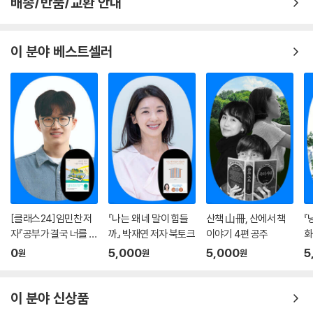
배송/반품/교환 안내
이 분야 베스트셀러
[클래스24]임민찬 저
『나는 왜 네 말이 힘들
산책 山冊, 산에서 책
『
자『공부가 결국 너를 지
까』 박재연 저자 북토크
이야기 4편 공주
화
켜줄 거야』온라인 북토
은
0
5,000
5,000
5
원
원
원
크
이 분야 신상품