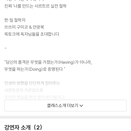
진짜 '나를 만드는 사르트르 실전 철학
한·일 철학자
쓰쓰미 구미코 & 안광복
북토크에 독자님들을 초대합니다.
-
"당신의 품격은 무엇을 가졌는가(Having)가 아니라,
무엇을 하는가(Doing)로 증명된다."
인생의 방향을 단단하게 잡아주는
사르트르의 가르침으로
주어진 현실을 편견 없이 받아들이고
대처해가나는 방법을
클래스소개 더보기
한·일 철학자와 함께 확인해보세요.
강연자 소개
2