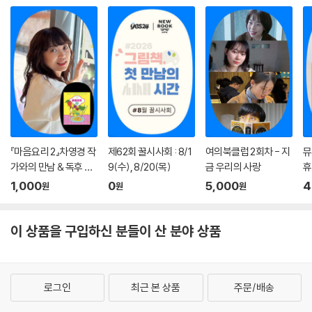
『마음요리 2』차영경 작
제62회 꿀시사회 : 8/1
여의북클럽 2회차 - 지
뮤
가와의 만남 & 독후 활
9(수), 8/20(목)
금 우리의 사랑
휴
동
『
1,000
0
5,000
4
원
원
원
가
토
이 상품을 구입하신 분들이 산 분야 상품
로그인
최근 본 상품
주문/배송