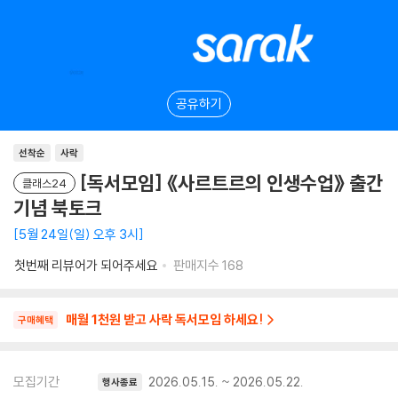
공유하기
선착순
사락
[독서모임] 《사르트르의 인생수업》 출간
클래스24
기념 북토크
5월 24일(일) 오후 3시
첫번째 리뷰어가 되어주세요
판매지수
168
매월 1천원 받고 사락 독서모임 하세요!
구매혜택
모집기간
2026.05.15. ~ 2026.05.22.
행사종료