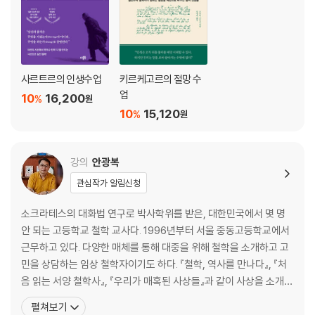
사르트르의 인생수업
키르케고르의 절망 수
업
10
16,200
%
원
10
15,120
%
원
강의
안광복
관심작가 알림신청
소크라테스의 대화법 연구로 박사학위를 받은, 대한민국에서 몇 명
안 되는 고등학교 철학 교사다. 1996년부터 서울 중동고등학교에서
근무하고 있다. 다양한 매체를 통해 대중을 위해 철학을 소개하고 고
민을 상담하는 임상 철학자이기도 하다. 『철학, 역사를 만나다』, 『처
음 읽는 서양 철학사』, 『우리가 매혹된 사상들』과 같이 사상을 소개하
는 책들을, 『나는 이 질문이 불편하다』, 『철학에게 미래를 묻다』 등 인
펼쳐보기
문학적 관점에서 시대의 문제를 탐구하는 책들을, 그리고 『서툰 인생