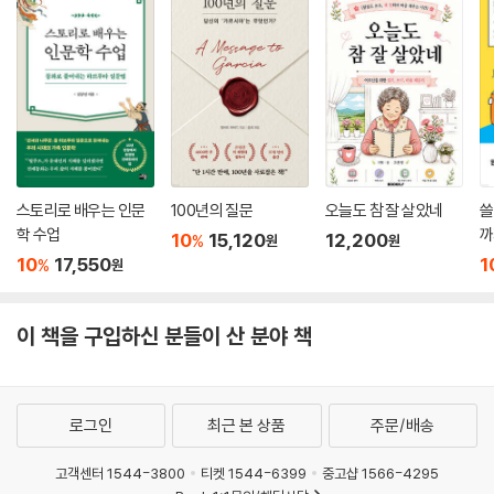
--- p.117
이다.
고대 그리스의 아테네, 로마제국의 수도인 로마, 20세기의 뉴욕과 런던,
잃어버린 삶의 의미를 되찾고 편견과 혐오에서 벗어나라!
우리 시대의 실리콘밸리 등은 한 시대의 중요한 발전을 이루어낸 도시들입
가장 풍요롭지만 가장 빈곤한 시대에 권하는 철학이라는 처방전
니다. 이들의 특징은 낯선 사람들로 가득하다는 데 있습니다. 새로운 사람
을 만나 다른 생각과 마주칠 때, 우리의 지혜는 한 뼘 높게 자라납니다. 다
이 책에서 집중하는 또 하나의 키워드는 삶의 ‘서사’다. 저자는 그 어느 때
양한 만남이 중요한 이유는 여기에 있지요.
보다 경제적으로 풍요로운 시대를 살면서도 우울과 불안, 공허를 느끼는
--- p.181
사람이 많아진 것은 “자신이 어떤 삶을 살아가야 하는지를 엮는 스토리텔
스토리로 배우는 인문
100년의 질문
오늘도 참 잘 살았네
쓸
학 수업
까
링이 무너졌기 때문”이라고 진단한다. 삶에 의미를 부여하고 어떻게 살아
10
15,120
12,200
%
원
원
제노포비아와 필로제니아는 늘 위태위태한 긴장 관계입니다. 낯선 이에 대
가야 할지 방향을 제시하는 자기 ‘서사’가 단단할수록 갈등과 위기에 유연
10
17,550
1
%
원
한 호의가 순식간에 적대감으로 바뀌는 경우가 드물지 않습니다. 그래서
하게 대처할 수 있으며, 다른 사람들과도 더욱 강력하게 연결될 수 있다. 이
윌 버킹엄은 우리에게 낯섦에 친숙해지라고 강조합니다. 새로운 사람을 끊
런 맥락에서 3장에서 소개하는 자기 삶의 원형, 내면의 서사를 찾으라는
임없이 만나며 호의와 호기심을 주고받는 법을 연습하라고 하지요. 인간관
이 책을 구입하신 분들이 산 분야 책
카를 융의 제언과, 삶의 의미를 되찾아주는 종교의 역할을 다시금 조명하
계의 기술도 공부만큼이나 열심히 노력해야 제대로 펼칠 수 있으니까요.
는 아널드 토인비의 주장은 되새겨볼 만하다.
--- p.183~184
4장에서는 우리 시대에 더욱 심화되고 있는 편견과 혐오에서 빠져나오는
로그인
최근 본 상품
주문/배송
에리히 프롬은 나의 영혼이 사라지고 있는 듯싶다면 자신을 방치하지 말라
방법을 다룬다. 많은 철학자가 공통으로 꼬집듯, 인간은 무리를 짓는 본능
고 충고합니다. 그는 이렇게 말합니다. “고통은 최악이 아니다. 최악은 무
을 가지고 있으며 자신이 속하지 않은 집단에 대해 손쉽게 편견을 갖는다.
고객센터 1544-3800
티켓 1544-6399
중고샵 1566-4295
관심이다. 고통스러울 때는 그 원인을 없애려 노력할 수 있다. 하지만 아무