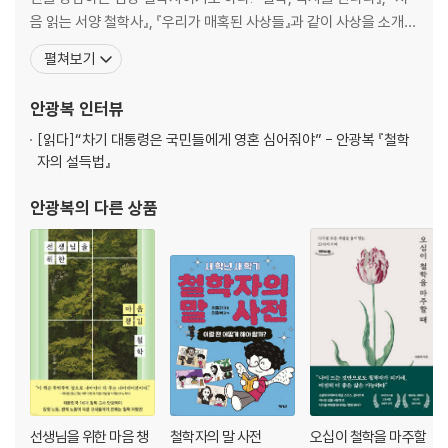
음 읽는 서양 철학사』, 『우리가 매혹된 사상들』과 같이 사상을 소개하
스토리, 정치 분란의 뿌리 - 조너선 갓셜
는 책들을, 『나는 이 질문이 불편하다』, 『철학에게 미래를 묻다』 등 인
펼쳐보기
그대 삶의 원형은 무엇입니까? - 카를 융
문학적 관점에서 시대의 문제를 탐구하는 책들을, 그리고 『서툰 인생
서사적 자아 찾기, 나는 어떤 이야기의 일부일까? - 앨러스데어 매킨타이
을 위한 철학 수업』, 『도서관 옆 철학 카페』, 『열일곱 살의 인생론』과
안광복
인터뷰
어
같이 일상의 절박함을 풀어 주는
스토리 셀링에서 스토리텔링으로, 삶의 서사 만들기 - 한병철
[읽다]
“차기 대통령은 국민들에게 영혼 심어줘야” - 안광복 『철학
자의 설득법』
과거는 바꿀 수 있다 - 가라타니 고진
구석기시대의 저주에서 인간다움의 문명으로 - 에드워드 윌슨
안광복
의 다른 상품
다시 종교의 시대가 온다 - 아널드 토인비
4장 형이상학적 욕망을 틔우라 ─ 편견과 혐오를 넘는 갈등 해결의 지혜
우리 안의 짐승을 길들여라 - 지그문트 프로이트
근본속성의 오류, 원래 그런 사람은 없다 - 데이비드 베레비
주노 변증법, 주인의 자격을 갖추라 - 게오르크 헤겔
‘진실한 거짓말’에 숨은 가능성 - 프랑수아 누델만
탁월한 욕망이 갈등을 잠재운다 - 르네 지라르
원인 말고 목적을 보라 - 알프레트 아들러
선생님을 위한 마음 챙
철학자의 말 사전
오십이 철학을 마주할