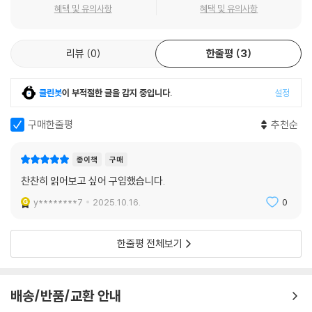
SNS 시대, 민주주의는 정말 위기일까?
혜택 및 유의사항
혜택 및 유의사항
심지어 ‘원본’격인 배우조차도 자신의 이미지에 걸맞게 처신하려 노력하지
변화를 가능성으로 바꾸는 철학의 힘!
요. 진짜가 오히려 가짜를 베끼는 형국입니다.
--- p.67
리뷰
0
한줄평
3
흔히 ‘노동의 종말’이 시작되었다고 이야기한다. 인공지능으로 대표되는
기술 혁신으로 인간의 노동이 상당 부분 자동화되거나 기계에 의해 완전히
따라서 매킨타이어는 “무엇을 해야 할지 묻기 전에, 당신이 어떤 이야기 속
대체될 것이라는 위기의식이 만연하다. 노동시간이 줄어들고 노동 시장이
클린봇
이 부적절한 글을 감지 중입니다.
설정
주인공으로 살아가는지부터 고민하라”라고 충고합니다. 그대의 인생이
유연화되는 것 역시 주된 흐름이다. 『철학으로 돌파하라』의 1장은 그렇다
“온갖 어려움을 헤쳐 나가며 정의롭고 아름답게 결실을 맺어가는 드라
면 노동이 줄어드는 게 과연 나쁜 일인가 질문하며 시작한다. 저자는 사회
구매한줄평
추천순
마”이고, 당신은 이러한 스토리의 주인공이라 생각해보세요. 그러면 어떻
혹은 인류에 큰 변화를 가져온 혁신이나 진보, 위대한 예술작품과 사상, 기
게 처신해야 할지가 보일 겁니다.
념비적인 과학 발전은 대개 여가를 즐길 수 있는 계층에서 탄생했다며, 이
종이책
구매
--- p.112~113
는 과도한 노동이 개인을 공동체와 멀어지게 하고 사회 참여 또한 어렵게
찬찬히 읽어보고 싶어 구입했습니다.
하기 때문이라고 말한다. 이런 역사적 경험을 참조해 노동에 대한 패러다
SNS에서 사람들은 자신의 일상을 끊임없이 게시하고 공유하며 링크를 남
y********7
2025.10.16.
0
임을 바꿔야 한다는 것이다.
깁니다. 이렇게 내보이는 매일의 삶에는 서사가 없어요. 그저 자랑하기 위
해 혹은 공감받기 위해 내보이는 ‘정보’일 뿐입니다. 우리는 이를 보며 ‘좋
저자는 육아와 가사 노동, 문학, 예술, 정치와 같은 시민 노동에 대해 시민
한줄평 전체보기
아요’를 누르거나 화면에 뜬 내용을 손가락으로 넘기며 흘려보내곤 하지
수당을 지급하자는 독일 사회학자 울리히 벡의 제안이나, “가르치고 돌보
요. 이렇게 우리의 일상은 정보로 소비되어 사라져버립니다.
고 즐겁게 해주는 일”에 새로운 시장이 숨어 있다는 프랑스 사회학자 도미
--- p.118~119
니크 슈나퍼의 주장을 소개하며, 사회를 유지하는 데 꼭 필요하지만 그만
배송/반품/교환 안내
큼의 가치를 인정받지 못했던 돌봄, 가사, 시민 노동을 임금 노동에 포함하