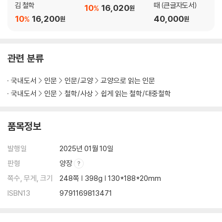
미스터 원칙주의의 빛과 그림자 - 한비
김 철학
때 (큰글자도서)
10
16,020
%
원
중첩된 합의가 정의를 만든다 - 존 롤스
10
16,200
40,000
%
원
원
환대의 순환고리를 만들라 - 윌 버킹엄
‘모성애’가 중심이 되게 하라 - 샬럿 퍼킨스 길먼
관련 분류
5장 이기려 하지 말고, 초연하라! ─ 변화를 위한 마음챙김의 지혜
국내도서
인문
인문/교양
교양으로 읽는 인문
속도가 곧 실력은 아니다 - 레프 비고츠키
국내도서
인문
철학/사상
쉽게 읽는 철학/대중철학
대도시에는 창의력이 없다 - 에릭 호퍼
우리는 여전히 삶을 사랑하는가 - 에리히 프롬
비관주의는 힘이 된다 - 아르투어 쇼펜하우어
품목정보
자주 예술로 돌아가 휴식하라 - 아르투어 쇼펜하우어
행복과 불행을 똑같이 맞이하라 - 윌리엄 어빈
발행일
2025년 01월 10일
간결하게, 객관적으로 말하라 - 마르쿠스 아우렐리우스
판형
양장
이기려 하지 않기 - 『숫타니파타』
쪽수, 무게, 크기
248쪽 | 398g | 130*188*20mm
성공과 실패에 초연하라 - 친닝추
네 욕망을 포기하지 마라 - 자크 라캉
ISBN13
9791169813471
운명에 맞서는 소박한 품격 - 칼 야스퍼스