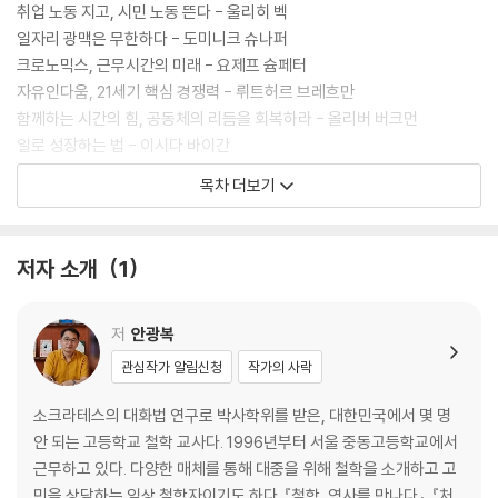
취업 노동 지고, 시민 노동 뜬다 - 울리히 벡
일자리 광맥은 무한하다 - 도미니크 슈나퍼
크로노믹스, 근무시간의 미래 - 요제프 슘페터
자유인다움, 21세기 핵심 경쟁력 - 뤼트허르 브레흐만
함께하는 시간의 힘, 공동체의 리듬을 회복하라 - 올리버 버크먼
일로 성장하는 법 - 이시다 바이간
목차 더보기
2장 가상현실이 만드는 현실 ─ 이미지와 입말이 이끄는 문명의 미래
쇼비즈니스 시대의 생존법 - 닐 포스트먼
저자 소개
1
다시, 구어 문명으로 - 마셜 매클루언
시뮬라크르, 가짜가 진짜보다 좋아진 세상 - 장 보드리야르
영상 시대, 이미지에 휘둘리지 않는 법 - 발터 베냐민
저
안광복
민주주의는 산만형 인간을 원한다 - 매기 잭슨
관심작가 알림신청
작가의 사락
규율 권력, 세상은 감옥이다 - 미셸 푸코
다중, 인터넷 시대의 권력자 - 네그리와 하트
소크라테스의 대화법 연구로 박사학위를 받은, 대한민국에서 몇 명
계몽주의 2.0, 클루지로 이성을 이끌라 - 조지프 히스
안 되는 고등학교 철학 교사다. 1996년부터 서울 중동고등학교에서
근무하고 있다. 다양한 매체를 통해 대중을 위해 철학을 소개하고 고
3장 서사가 살아야 한다 ─ 삶의 무의미를 이겨내는 스토리텔링의 힘
민을 상담하는 임상 철학자이기도 하다. 『철학, 역사를 만나다』, 『처