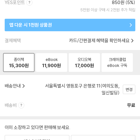
YES포인트
850원 (5%)
5만원 이상 구매 시 2천원 추가 적립
앱 다운 시 1천원 상품권
결제혜택
카드/간편결제 혜택을 확인하세요
종이책
eBook
오디오북
크레마클럽
15,300
원
11,900
원
17,000
원
eBook 구독
배송안내
서울특별시 영등포구 은행로 11(여의도동,
변경
일신빌딩)
배송비
무료
이미 소장하고 있다면 판매해 보세요.