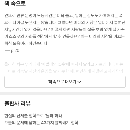
책 속으로
앞으로 인류 문명이 노동시간은 더욱 늘고, 일하는 강도도 가혹해지는 쪽
으로 나아갈 듯싶지는 않습니다. 그렇다면 미래의 시장은 일터에서 놓여난
자유시간에 있지 않을까요? 어떻게 하면 사람들이 삶을 보람 있게 잘 가꾸
며 스스로와 사회를 성장하게 할 수 있을까요? 이는 미래의 시장을 이끄는
핵심 물음이라 하겠습니다.
--- p.20
울리히 벡은 우리에게 ‘애벌레의 실수’에 빠지지 말라고 가르칩니다. 이는
나비로 거듭날 자신의 운명을 알지 못한 채, 편안하게 지냈던 고치가 망가
지는 모습을 아쉬워하는 것을 일컫는 말입니다. 취업 노동이 줄어드는 현
책 속으로 더보기
상은 결코 부정적이지 않습니다. 인류는 오랫동안 일에서 벗어나 자유롭게
사는 삶을 꿈꾸어왔습니다.
--- p.25
출판사 리뷰
철학자 아리스토텔레스에 따르면, 자유인과 노예의 차이는 스콜레, 즉 여
현실의 난제를 철학으로 ‘돌파’하라!
가시간에서 나타납니다. 일을 할 때는 자유인과 노예가 별반 다르지 않아
오늘의 문제에 답하는 43가지 알짜배기 철학
요. 주어진 시간에 맡은 업무를 마쳐야 하니까요. 하지만 일에서 놓여난 순