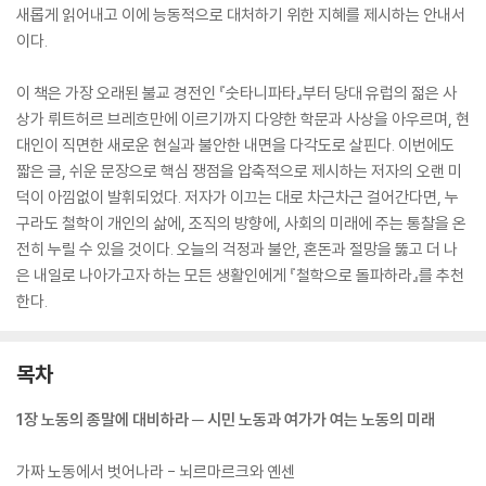
새롭게 읽어내고 이에 능동적으로 대처하기 위한 지혜를 제시하는 안내서
이다.
이 책은 가장 오래된 불교 경전인 『숫타니파타』부터 당대 유럽의 젊은 사
상가 뤼트허르 브레흐만에 이르기까지 다양한 학문과 사상을 아우르며, 현
대인이 직면한 새로운 현실과 불안한 내면을 다각도로 살핀다. 이번에도
짧은 글, 쉬운 문장으로 핵심 쟁점을 압축적으로 제시하는 저자의 오랜 미
덕이 아낌없이 발휘되었다. 저자가 이끄는 대로 차근차근 걸어간다면, 누
구라도 철학이 개인의 삶에, 조직의 방향에, 사회의 미래에 주는 통찰을 온
전히 누릴 수 있을 것이다. 오늘의 걱정과 불안, 혼돈과 절망을 뚫고 더 나
은 내일로 나아가고자 하는 모든 생활인에게 『철학으로 돌파하라』를 추천
한다.
목차
1장 노동의 종말에 대비하라 ─ 시민 노동과 여가가 여는 노동의 미래
가짜 노동에서 벗어나라 - 뇌르마르크와 옌센