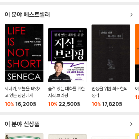
위대한 종교들끼리는 차이점보다 공통점이 훨씬 더 많습니다. 토인비는
자는 구상을 펼쳐놓는다. 또한 생산을 늘리는 방식이 아니라 자기다운 삶
“자연에 대한 지배를 1마일 나아가게 하는 것보다 자신과 이웃, 신과의 관
을 꾸리는 여가 활동에서 부가가치를 창출해내야 한다는 네덜란드 사상가
이 분야 베스트셀러
계를 가꾸는 능력을 1인치 키우는 것이 더 중요하다”라고 힘주어 말합니
뤼트허르 브레흐만의 이야기를 통해 노동에 관한 새로운 상상력과 통찰력
다. 탐욕으로는 빈곤한 정신을 치료할 수 없습니다. 우리 문명의 위기를 구
을 제공한다.
해낼 위대한 정신을 어디서 찾을 수 있을까요?
--- p.136
2장에서는 급변하는 미디어 환경을 읽는 준거가 될 다양한 철학자의 관점
을 소개한다. 캐나다의 언론학자 마셜 매클루언의 주장처럼, 전자 매체와
혐오 표현에서 벗어나기 위해서 데이비드 베레비는 무엇보다 근본속성오
인터넷의 발달은 인류를 시각에만 의존하는 문자 문명에서 오감을 모두 활
류에서 벗어나야 한다고 주장합니다. 이는 자신의 잘못이나 한계는 ‘상황’
용하는 구어 문명으로 다시금 이끌었다. 한편 발터 베냐민과 장 보드리야
탓으로, 상대의 부족함과 실패는 ‘본질’ 탓으로 돌리는 태도를 말합니다. 나
르가 우려했듯, 실재하는 대상과의 관계보다 온라인 속 조작 가능한 이미
는 안 좋은 일이 있어 시험을 망쳤지만, 친구는 원래부터 게으르기에 시험
지와의 간접 관계가 더욱 각광받는 시대가 되었다. 홍수처럼 쏟아지는 정
점수가 낮다고 생각하는 식입니다.
보와 극단적인 의견으로 가득한 미디어 환경에서 사람들은 스스로 판단하
세네카, 오늘을 빼앗기
품격 있는 대화를 위한
인생을 위한 최소한의
이
--- p.148
는 능력을 잃고 포퓰리즘에 빠지기도 한다. 『철학으로 돌파하라』는 우리가
고 있는 당신에게
지식 브리핑
생각
1
처한 현실을 균형 잡힌 시각에서 바라볼 수 있도록 도우면서, 그다음으로
10
16,200
10
22,500
10
17,820
%
%
%
원
원
원
롤스는 우리에게 연방대법관처럼 생각하라고 충고합니다. 법관은 자신의
나아가기 위한 생각거리들을 던진다. 새로운 정치적 주체인 ‘다중’이 이끄
종교적, 정치적 신념에 따라 판결을 내려서는 안 되지요. 신앙이나 정치적
는 21세기형 민주주의는 어떤 모습이어야 할까? SNS와 인터넷을 타고 진
성향과 상관없이 누구나 받아들일 만한 합리적인 결론을 내놓아야 합니다.
이 분야 신상품
위를 알 수 없는 정보와 열띤 감정이 흐르는 시대, ‘이성’이 제대로 작동할
실제 최고법원의 판결들은 그러합니다. 그렇다면 일상에서도 서로의 종교
수 있는 환경은 어떻게 만들 수 있을까? 이 책에 등장하는 여러 철학자가
나 정치적 성향에 매달리지 않고도, 합리적인 합의가 가능하지 않을까요?
전하는 제언은 민주주의의 가능성을 논하는 데 주요한 참조점이 되어줄 것