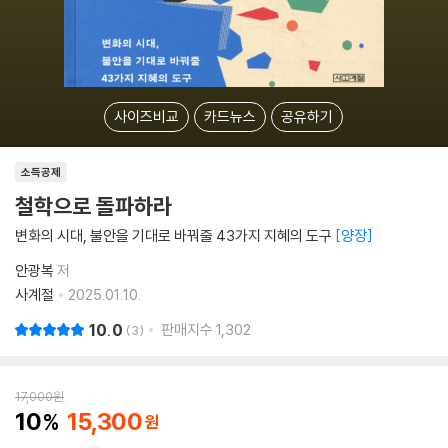
사이즈비교
카드뉴스
공유하기
소득공제
철학으로 돌파하라
변화의 시대, 불안을 기대로 바꿔줄 43가지 지혜의 도구
양장
안광복
저
사계절
2025.01.10.
10.0
판매지수
1,302
3
17,000
원
10
15,300