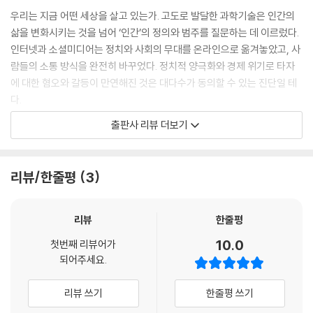
간, 자유인은 자기다움을 가꾸는 활동들에 매달립니다. 감성을 키우려 시
우리는 지금 어떤 세상을 살고 있는가. 고도로 발달한 과학기술은 인간의
나 예술에 빠져들고, 고귀한 영혼을 갖추기 위해 사상을 연구하며, 건강을
삶을 변화시키는 것을 넘어 ‘인간’의 정의와 범주를 질문하는 데 이르렀다.
위해 몸을 관리하는 식으로 말이지요. 노예들은 어떨까요? 그들에게 여가
인터넷과 소셜미디어는 정치와 사회의 무대를 온라인으로 옮겨놓았고, 사
란 ‘노동하지 않아도 되는 시간’일 뿐입니다. 때문에 한없이 늘어져 무료하
람들의 소통 방식을 완전히 바꾸었다. 정치적 양극화와 경제 위기로 타자
게 지내거나, 술이나 노름 같은 중독거리에 빠져 괴로운 현실을 잊으려 하
에 대한 혐오와 갈등이 만연해진 것은 대다수가 동의할 수 있는 진단일 테
지요.
다.
--- p.40
출판사 리뷰 더보기
『철학으로 돌파하라』는 20여 권의 철학 교양서를 쓴 저자이자 대한민국 1
스마트폰은 언제 어디서나 필요한 정보를 얻게끔 인간의 능력을 확장했습
세대 철학 교사인 안광복이 격변하는 사회를 살아가는 독자들에게 도움이
니다. 그러나 스마트폰 탓에 사람과 직접 만나 관계 맺는 일은 점점 줄어들
될 43가지 철학 사상과 개념을 선별해 소개하는 책이다. 현실의 변화가 옳
리뷰/한줄평
3
었지요. 그렇지만 서로서로 연결되어 있다는 감각은 부활시켰습니다. 그러
거나 그르다고 판단하기보다, 이미 도래한 변화를 새롭게 읽어내고 이에
면서도 온 세상을 광고와 가짜 정보로 가득 채웠지요. 그렇다면 전자 매체
대처해나가는 데 필요한 질문과 지혜를 준다는 점에서 매우 시의적이고 유
로 부활한 새로운 구어 문명은 앞으로 어디로 나아갈까요?
용하다. 마르쿠스 아우렐리우스, 한비 등 고대의 철학자부터 장 보드리야
리뷰
한줄평
--- p.65
르, 존 롤스, 가라타니 고진, 에릭 호퍼 등 현대의 사상가, 비평가에 이르기
10.0
첫번째 리뷰어가
까지 저자가 안내하는 철학의 길을 따라 걸으며 독자는 현실을 해석하고
되어주세요.
시뮬라크르란 ‘원본이 없는 복제’를 뜻합니다. 가령, 매체에 비치는 인기 배
미래를 준비할 혜안을 얻을 수 있을 것이다.
우들의 이미지는 실제 배우의 모습과 다릅니다. 화장과 조명, 화면 보정까
리뷰 쓰기
한줄평 쓰기
지 덧붙여 가장 멋진 모습으로 꾸며놓은 결과이니까요. 하지만 일단 만들
변화하는 노동, 어떻게 대비해야 할까?
어진 이미지가 자리 잡으면, 이는 사람들이 좇아야 할 ‘모델’이 되어버려요.