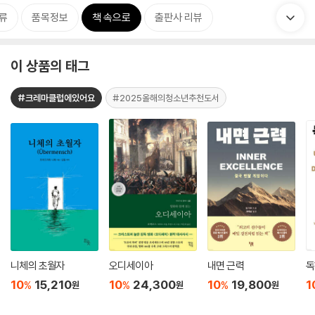
류
품목정보
책 속으로
출판사 리뷰
이 상품의 태그
#크레마클럽에있어요
#2025올해의청소년추천도서
니체의 초월자
오디세이아
내면 근력
독
10
15,210
10
24,300
10
19,800
1
%
%
%
원
원
원