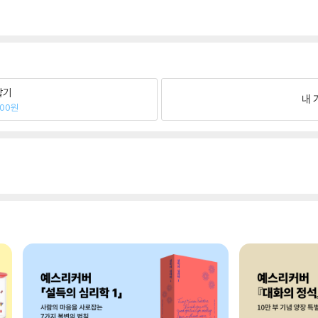
팔기
내 
800원