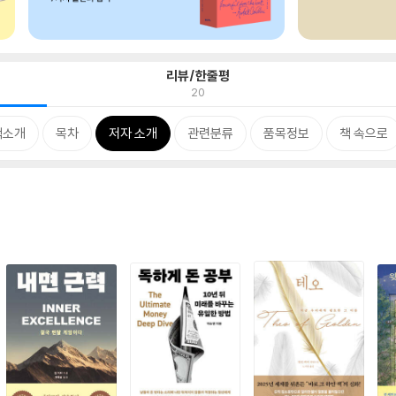
리뷰/한줄평
20
책소개
목차
저자 소개
관련분류
품목정보
책 속으로