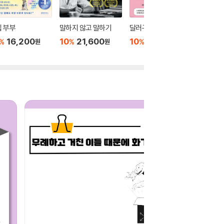
 부부
말하지 않고 말하기
달러구트 꿈 백화점 0
위버멘
16,200
10
21,600
10
16,020
10
1
%
%
%
%
원
원
원