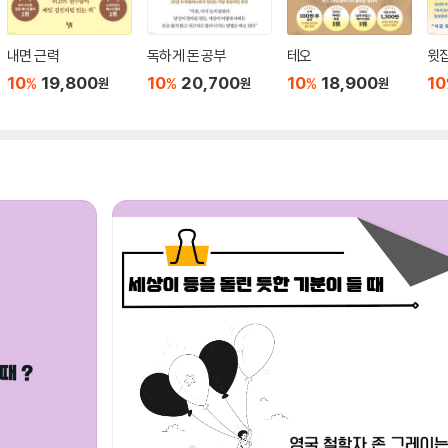
내면 근력
독하게 돈 공부
테오
윗집
10
19,800
10
20,700
10
18,900
10
%
%
%
원
원
원