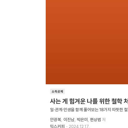
소득공제
사는 게 힘겨운 나를 위한 철학 
일·관계·인생을 함께 풀어보는 18가지 따뜻한 
안광복
이진남
박은미
편상범
저
믹스커피
2024.12.17.