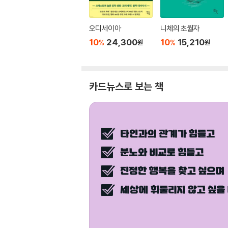
오디세이아
니체의 초월자
10
24,300
10
15,210
%
%
원
원
카드뉴스로 보는 책