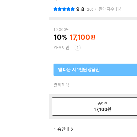
9.8
판매지수
114
20
19,000
원
10
17,100
YES포인트
앱 다운 시 1천원 상품권
결제혜택
종이책
17,100
원
배송안내