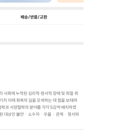
배송/반품/교환
리 사회에 누적된 심리적·정서적 장애 및 좌절 위
 기치 아래 회복의 길을 모색하는 데 힘을 보태려
양철학과 서양철학의 분야를 각각 5강씩 배치하였
의 주된 대상인 불안ㆍ소수자ㆍ우울ㆍ관계ㆍ정서와