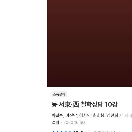
소득공제
동·서東·西 철학상담 10강
박길수
이진남
허서연
최희봉
김선희
저
외 
앨피
2020.10.30.