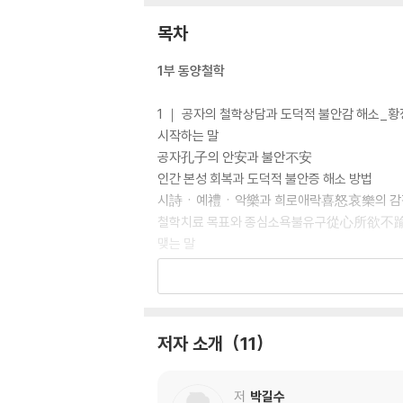
목차
1부 동양철학
1 ｜ 공자의 철학상담과 도덕적 불안감 해소_
시작하는 말
공자孔子의 안安과 불안不安
인간 본성 회복과 도덕적 불안증 해소 방법
시詩ㆍ예禮ㆍ악樂과 희로애락喜怒哀樂의 감
철학치료 목표와 종심소욕불유구從心所欲不
맺는 말
2 ｜ 디아스포라, 《장자》 부전형자不全形者의
동아시아 전통철학에서 타자철학
소수자의 관계 맺기
저자 소개
11
무기지아無己之我의 관계 맺기
부전형자不全形者의 무기無己함
무기無己함의 치유와 철학실천
저
박길수