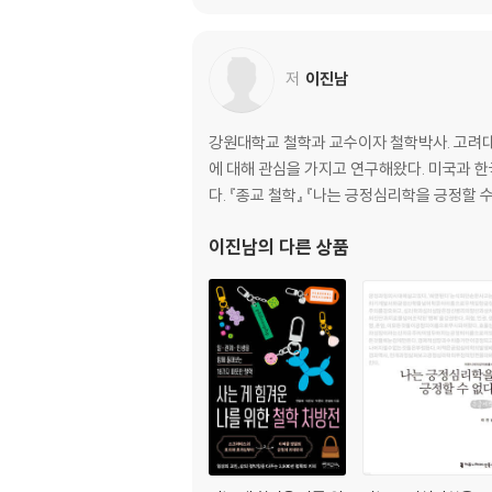
마음의 본래 상태로서 즐거움
즐거움과 일반 정감의 관계
적절한 정감의 동인으로서 즐거움
저
이진남
마음의 평형성의 감수 능력과 체험 방법
왕양명의 철학상담과 정감치유의 사례들
강원대학교 철학과 교수이자 철학박사. 고려
에 대해 관심을 가지고 연구해왔다. 미국과 
2부 서양철학
다. 『종교 철학』 『나는 긍정심리학을 긍정할 수
6 ｜ 스토아철학과 철학실천_이진남
이진남
의 다른 상품
들어가는 말
기존의 스토아철학 활용과 문제점
스토아철학의 핵심 사상
철학실천에 적용할 수 있는 스토아철학의 요소
나오는 말
7 ｜ 에피쿠로스 철학과 철학상담_허서연
현대인의 행복과 에피쿠로스 철학
에피쿠로스 철학에 대한 통속적 오해: 흄이 기