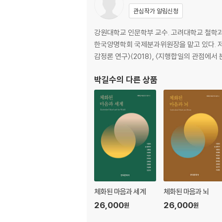
소수자의 철학실천
관심작가 알림신청
3 ｜ 순자 철학과 공심치유_김여진
강원대학교 인문학부 교수. 고려대학교 철학
공심병의 메타포와 그 번역어
한국양명학회 국제분과위원장을 맡고 있다. 저서
심의 작용: 허일정虛壹靜
감정론 연구〉(2018), 〈지행합일의 관점에서 본
추동 원리: 종즉시終則始
담화 기법: 시찰비是察非, 비찰시非察是
박길수
의 다른 상품
정리하는 말
4 ｜ 주희의 격물치지론과 철학상담_이기원
균형화된 나를 찾는다는 것
지의 극처와 타자, 세계관의 문제
관계적 사고와 도덕적 자아
격물치지를 통한 내외합일
자각의 지속성을 위한 성찰
건강한 일상으로
체화된 마음과 세계
체화된 마음과 뇌
26,000
26,000
원
원
5 ｜ 왕양명의 철학상담과 정감치유_박길수
초기 유학의 정감 사상의 전개와 특징