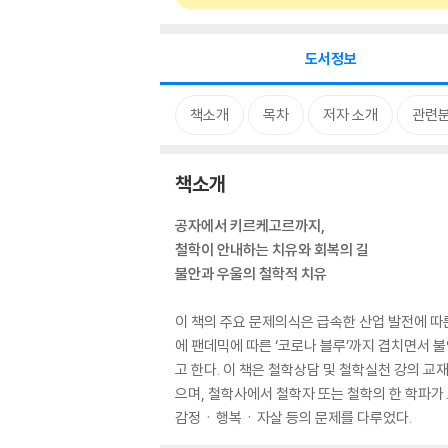
도서정보
책소개
목차
저자 소개
관련
책소개
공자에서 키르케고르까지,
철학이 안내하는 치유와 회복의 길
불안과 우울의 철학적 치유
이 책의 주요 문제의식은 급속한 산업 발전에 따른
에 팬데믹에 따른 ‘코로나 블루’까지 겹치면서 불
고 한다. 이 책은 철학상담 및 철학실천 강의 
으며, 철학사에서 철학자 또는 철학의 한 학파
감정ㆍ행복ㆍ자살 등의 문제를 다루었다.