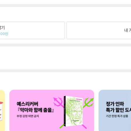
팔기
내 
400원