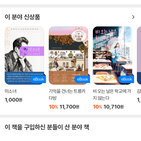
이 분야 신상품
미소녀
기억을 건너는 트릉카
비 오는 날은 학교에 가
감
다방
지 않는다
1,000
1
원
10
11,700
10
10,710
%
%
원
원
이 책을 구입하신 분들이 산 분야 책