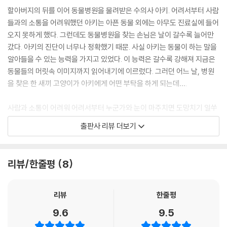
할아버지의 뒤를 이어 동물병원을 물려받은 수의사 아키. 어려서부터 사람
들과의 소통을 어려워했던 아키는 아픈 동물 외에는 아무도 진료실에 들어
오지 못하게 했다. 그런데도 동물병원을 찾는 손님은 날이 갈수록 늘어만
갔다. 아키의 진단이 너무나 정확했기 때문. 사실 아키는 동물이 하는 말을
알아들을 수 있는 능력을 가지고 있었다. 이 능력은 갈수록 강해져 지금은
동물들의 머릿속 이미지까지 읽어내기에 이르렀다. 그러던 어느 날, 병원
을 찾은 한 새끼 고양이가 아키에게 어떤 부탁을 하게 되는데….
사람과 소통이 어려워 어려서부터 누군가와 눈이 마주치면 도망치기 일쑤
였던 아키는 사람과 어울릴 필요가 없는 학자가 될 거라는 주변 사람들의
출판사 리뷰 더보기
생각과 다르게 할아버지의 뒤를 이어 수의사가 된다. 자신의 능력으로 도
움이 필요한 동물들을 돕던 아키는 점점 다른 사람들과 소통하는 법을 배
우게 된다. 귀여운 동물들의 감동적인 사연과 함께하는 힐링 판타지.
리뷰/한줄평
8
리뷰
한줄평
9.6
9.5