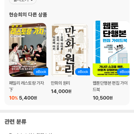
정』 『울프 인더 하우스 나이트폴』 등 수많은 웹툰단행본의 본문을 편
집, 디자인했다. 번역서로는 『가라오케 가자!』 『여학교의 별』 『패밀리
현승희
의 다른 상품
레스토랑 가자.』
패밀리 레스토랑 가자.
만화의 원리
웹툰단행본 편집 가이
下
드북
14,000
원
10
5,400
10,500
%
원
원
관련 분류