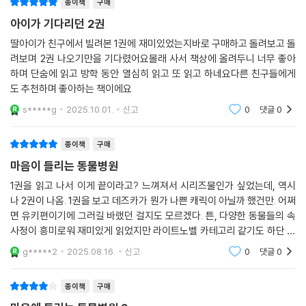
종이책
구매
아이가 기다리던 2권
딸아이가 친구에서 빌려본 1권에 재미있었는지바로 구매하고 돌려보고 돌
려보며 2권 나오기만을 기다렸어요몰래 사서 책상에 올려두니 너무 좋아
하며 단숨에 읽고 방학 동안 열심히 읽고 또 읽고 하네요다른 친구들에게
도 추천하며 좋아하는 책이에요
s*****g
2025.10.01.
신고
0
댓글
0
종이책
구매
마음이 들리는 동물병원
1권을 읽고 나서 이게 끝이라고? 느껴져서 시리즈물인가 싶었는데, 역시
나 2권이 나옴. 1권을 보고 데즈카가 뭔가 나쁜 캐릭이 아닐까 했건만. 어쩌
면 유키편이기에 그러길 바랬던 걸지도 모르겠다. 튼, 다양한 동물들의 속
사정이 흥미로워 재미있게 읽었지만 라이트노벨 카테고리 같기도 하단 생
각이 드는 2권이었다.
g*****2
2025.08.16.
신고
0
댓글
0
종이책
구매