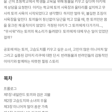
을. 근처 초등학교에서 학생들 교육을 위해 동물을 키우고 싶다며 아키에
게 상담을 요청한다. 아키는 학교에 토끼 사육장과 울타리를 설치하고 무
사히 토끼 사육이 시작되었다고 생각했다. 하지만 얼마 뒤, 불길한 조짐이
사육장을 덮친다. 토끼들이 정신없이 당근을 먹고 있을 때, 한 토끼만은 몸
을 웅크린 채 움직이지 않았다. 걱정된 아키가 그 토끼에게 다가가자…,
“무서워”라는 토끼의 목소리가 들려왔다. 토끼에게 대체 무슨 일이 있었던
걸까?
공포에 떠는 토끼, 고슴도치를 키우고 싶은 소녀, 고민이 많은 미니어처 말
그리고 실종된 강아지 리쿠에 대한 단서. 반려동물과 반려인들의 감동적인
이야기와 함께하는 따뜻한 힐링 스토리.
목차
프롤로그
제1장 네덜란드 토끼와 검은 괴물
제2장 고슴도치와 소녀의 우울
제3장 미니어처 말이 꿈꾼 가족