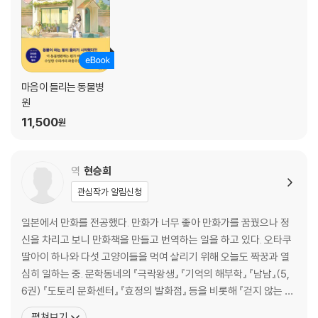
마음이 들리는 동물병
원
11,500
원
역
현승희
관심작가 알림신청
일본에서 만화를 전공했다. 만화가 너무 좋아 만화가를 꿈꿨으나 정
신을 차리고 보니 만화책을 만들고 번역하는 일을 하고 있다. 오타쿠
딸아이 하나와 다섯 고양이들을 먹여 살리기 위해 오늘도 짝꿍과 열
심히 일하는 중. 문학동네의 『극락왕생』 『기억의 해부학』 『남남』(5,
6권) 『도토리 문화센터』 『효정의 발화점』 등을 비롯해 『걷지 않는 다
리』 『고양이 타타』 『막내 황녀님』 『미래의 골동품 가게』 『작전명 순
펼쳐보기