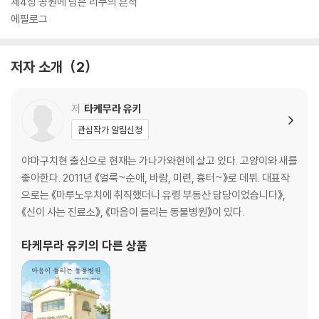
제4장 공원에 남은 리쿠의 흔적
에필로그
저자 소개
2
저
타케무라 유키
관심작가 알림신청
야마구치현 출신으로 현재는 가나가와현에 살고 있다. 고양이와 새를
좋아한다. 2011년 《얼룩~순애, 바람, 미련, 흉터~》로 데뷔. 대표작
으로는 《마루노우치에 취직했더니 유령 부동산 담당이었습니다》,
《신이 사는 진료소》, 《마음이 들리는 동물병원》이 있다.
타케무라 유키
의 다른 상품