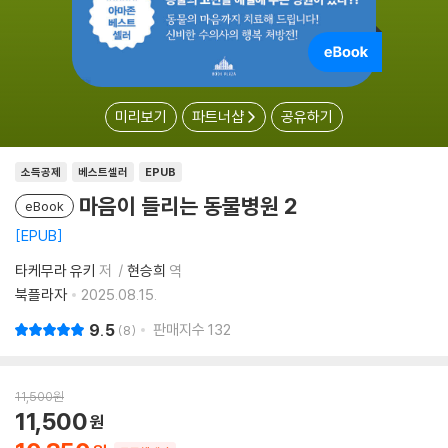
미리보기
파트너샵
공유하기
소득공제
베스트셀러
EPUB
마음이 들리는 동물병원 2
eBook
EPUB
타케무라 유키
저
현승희
역
북플라자
2025.08.15.
9.5
판매지수
132
8
11,500
원
11,500