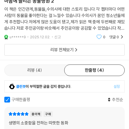
마음에 들리는 동물병원 2
이 책은 인간관계,동물들,수의사에 대한 스토리 입니다.각 쳅터마다 어떤
사람이 동물을 좋아한다는 걸 느낄수 있습니다.수의사가 꿈인 청소년들에
게 추천합니다.저에게 많은 도움이 됐고,제가 읽은 책 중에 두번째로 재밌
습니다.저로 주인공이랑 비슷해서 주인공이랑 공감할 수 있었습니다.작가
님의 표현과 캐릭터들의 조합이 완벽했습니다.동물을 좋아하시는 분과 동
u******9
2025.12.02.
신고
0
댓글
0
물에 대해서 조금
리뷰 전체보기
리뷰
4
한줄평
4
클린봇
이 부적절한 글을 감지 중입니다.
설정
구매한줄평
추천순
종이책
구매
생명의 소중함을 전하는 따뜻한 동화