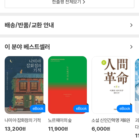
한줄평 전체보기
배송/반품/교환 안내
이 분야 베스트셀러
나미야 잡화점의 기적
노르웨이의 숲
소설 신인간혁명 제8권
괴
다
13,200
11,900
6,000
원
원
원
1