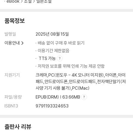
eBook
소설
일본소설
품목정보
발행일
2025년 08월 15일
이용안내
배송 없이 구매 후 바로 읽기
이용기간 제한없음
TTS 가능
저작권 보호를 위해 인쇄 기능 제공 안함
지원기기
크레마,PC(윈도우 - 4K 모니터 미지원),아이폰,아이
패드,안드로이드폰,안드로이드패드,전자책단말기(저
사양 기기 사용 불가),PC(Mac)
파일/용량
EPUB(DRM) | 63.66MB
ISBN13
9791193324653
출판사 리뷰