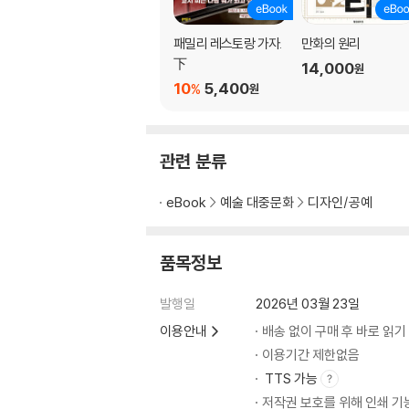
PDF 내보내기 설정 146
PDF 검수의 중요성 151
패밀리 레스토랑 가자.
만화의 원리
K100 체크하는 법 153
下
14,000
원
RGB 파일 확인하는 법 156
10
5,400
%
원
3. 알아두면 좋은 Tip
관련 분류
인쇄용 종이는 사전 체크 161
입고된 원고의 용량이 너무 커요 161
eBook
예술 대중문화
디자인/공예
인디자인 켰다가, 포토샵 켰다가 162
대사 파일은 이렇게 받으면 굿! 163
편집자님 필독! 짝수의 법칙 163
품목정보
편집자님 필독! 도련을 아시나요? 168
같은 장면, 다른 느낌 169
발행일
2026년 03월 23일
실수담 174
이용안내
배송 없이 구매 후 바로 읽기
이용기간 제한없음
4. 나가며
TTS 가능
저작권 보호를 위해 인쇄 기