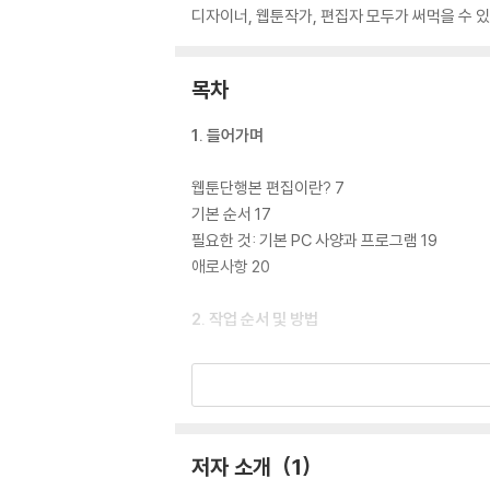
디자이너, 웹툰작가, 편집자 모두가 써먹을 수 있
목차
1. 들어가며
웹툰단행본 편집이란? 7
기본 순서 17
필요한 것: 기본 PC 사양과 프로그램 19
애로사항 20
2. 작업 순서 및 방법
원고 확인 32
1) 이것부터 확인하자 32
2) RGB→CMYK 변환 32
3) 레이어 정리 37
저자 소개
1
4) 클리핑 확인 39