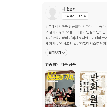
5) 대사 추출 41
저
현승희
분절 43
관심작가 알림신청
1) 이미지 분절법 46
2) 효과음&동작선 분절법 56
일본에서 만화를 전공했다. 만화가 너무 좋아
3) 분절한 이미지 관리법 63
여 살리기 위해 오늘도 짝꿍과 열심히 일하는 중. 문학동네의 『극락왕생』 『기억의 해부학』 『남남』(5, 6권) 『도토리 문화센터』 『효정의 발화점』 등을 비롯해 『걷
리』 『고양이 타타』 『막내 황녀님』 『미래의 골동품
조판 68
케 가자!』 『여학교의 별』 『패밀리 레스토랑 가
작업 전 해두면 좋은 기본 설정 68
펼쳐보기
판형 짜기 70
마스터 기능 71
현승희
의 다른 상품
콘티, 모든 것은 가독성을 위해 77
폰트의 기본 설정 93
사선 컷 다듬기 98
말풍선과 말꼬리 104
컷선 설정 124
레이어 120% 활용법 127
중간 저장하는 법 143
패키징 143