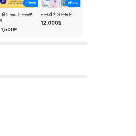
마음이 들리는 동물병
천공의 환상 동물원 1
패밀리 레스토랑 가자.
원
上
12,000
원
11,500
10
5,400
%
원
원