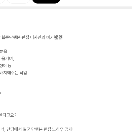
한 웹툰단행본 편집 디자인의 비기祕器
웹툰을
 옮기며,
의성어 등
 배치해주는 작업.
?
 한다고요?
, 맨땅에서 일군 단행본 편집 노하우 공개!