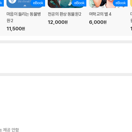
마음이 들리는 동물병
천공의 환상 동물원 2
여학교의 별 4
원 2
12,000
6,000
원
원
11,500
원
능 제공 안함