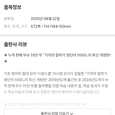
017. 가족
품목정보
018. 친구
019. 연인
발행일
2025년 08월 22일
020. 동료
쪽수, 무게, 크기
672쪽 | 114*184*50mm
021. 일
022. 학업
023. 가치관
출판사 리뷰
024. 꿈
★ 누적 판매 부수 10만 부 『기적의 말하기 영단어 1000』의 최신 개정판!
★★ 대화 주제별 영어회화 패턴 ★★
★
025. 날씨
026. 건강
기초 영어의 절대 강자 ‘시원스쿨’ 이시원 강사가 집필한 『기적의 말하기
027. 하루 일과
영단어 1000』의 최신 개정판! 2019년도에 출간된 후 2024년도까지 누
028. 음식
적 판매 부수 10만 부를 돌파했을 만큼 학습 내용의 질, 학습 효과가 수많
029. 음악
은 학습자들에 의해 공식 검증된 영단어 분야의 스테디셀러입니다.
030. 영화
031. 패션
★ 20일 만에 1000단어로 기초 영어회화 완전 정복! ★
032. 스포츠
033. 애완동물
출판사 리뷰 더보기