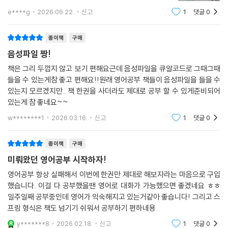
067. 취소 & 환불
주로 구성되어 있어 매우 만족스럽습니다.
e****g
2026.06.22.
신고
1
댓글
0
068. 교환 & 반품
한 손에 쏙 들어오는 컴팩트한 사이즈로 제작되었기 때문에 휴대하고 다니
069. 배송 문의
기 매우 편리하며, 또한 스프링 제본으로 제작되었기 때문에 책이 180도
종이책
구매
070. 설치 문의
로 쫙 펼쳐져 어떤 페이지를 펼쳐도 읽기가 매우 편안합니다.
071. 수리 요청
음성파일 짱!
072. 업무 전화
책은 그리 두껍지 않고 보기 편해요근데 음성파일을 큐알코드로 그때그때
073. 업무 회의
들을 수 있는게참 좋고 편해요!!원래 영어공부 책들이 음성파일을 들을 수
074. 프레젠테이션
있는지 모르겠지만.. 책 한권을 사더라도 제대로 공부 할 수 있게준비되어
075. 입사 & 퇴사
있는게 참 좋네요~~
076. 주거 임대
w********1
2026.03.16.
신고
1
댓글
0
077. 휴대폰 개통
078. 배달 음식
종이책
구매
미뤄왔던 영어공부 시작하자!
★★ 말하기 목적별 영어회화 패턴 ★★
영어공부 항상 실패해서 이번에 한권만 제대로 해보자라는 마음으로 구입
079. 감사
했습니다. 이걸 다 공부했을땐 영어로 대화가 가능했으면 좋겠네요 ㅎㅎ
080. 사과
일주일째 공부중인데 영어가 익숙해지고 있는거같아 좋습니다! 그리고 스
081. 칭찬
프링 형식은 책도 넘기기 쉬워서 공부하기 편하네용
082. 위로
083. 격려
y*******8
2026.02.18.
신고
1
댓글
0