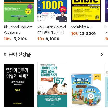
해커스 보카 Hackers
영어가 바로 터지는 기
보카바이블 4.0
EE
Vocabulary
적의 말하기 영단어 10
ry
10
28,800
%
원
00
표
10
15,210
10
8,100
1
%
%
원
원
이 분야 신상품