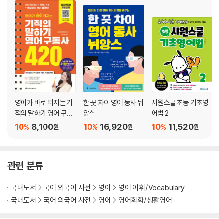
『영어가 바로 터지는 기적의 말하기 영어회화 패턴 1000』
★★ 기초 필수 영어회화 패턴 ★★
001. 소개 & 만남
002. 안부 인사
003. 신상
004. 성격
005. 외모
006. 장단점
영어가 바로 터지는 기
한 끗 차이 영어 동사 뉘
시원스쿨 초등 기초영
007. 버릇
적의 말하기 영어 구동
앙스
어법 2
008. 일상
사 420
10
8,100
10
16,920
10
11,520
%
%
%
원
원
원
009. 취미
010. 여가
011. 좋아하는 것
관련 분류
012. 싫어하는 것
013. 좋은 기분
국내도서
국어 외국어 사전
영어
영어 어휘/Vocabulary
014. 나쁜 기분
015. 좋은 컨디션
국내도서
국어 외국어 사전
영어
영어회화/생활영어
016. 나쁜 컨디션