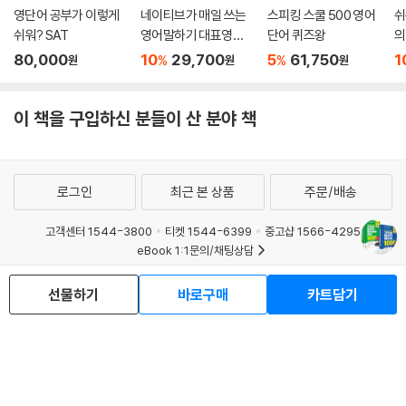
영단어 공부가 이렇게
네이티브가 매일 쓰는
스피킹 스쿨 500 영어
쉬
쉬워? SAT
영어말하기 대표영단
단어 퀴즈왕
의
어 157
80,000
10
29,700
5
61,750
1
%
%
원
원
원
이 책을 구입하신 분들이 산 분야 책
로그인
최근 본 상품
주문/배송
고객센터 1544-3800
티켓 1544-6399
중고샵 1566-4295
eBook 1:1문의/채팅상담
예스이십사(주) 사업자 정보
선물하기
바로구매
카트담기
이용약관
개인정보처리방침
청소년보호정책
PC버전
회사소개
거래처관계자께
도서홍보
광고
Copyright © YES24 Corp. All Rights Reserved.
MATOM14