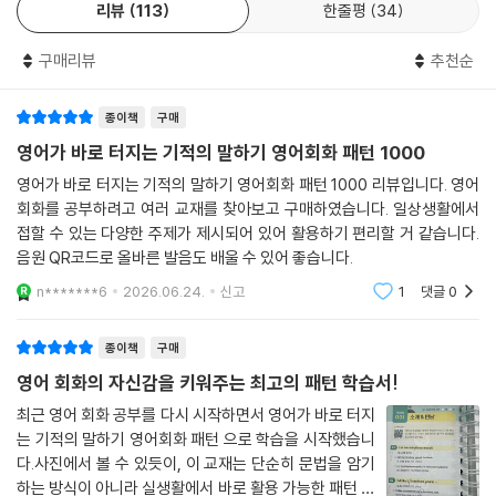
050. 안과
리뷰
113
한줄평
34
000’ 검색 후 무료 다운로드도 가능)
051. 피부과
052. 이비인후과
구매리뷰
추천순
★ 1000단어 복습용 ‘듣고 1초 만에 해석하기’ 섹션 수록 ★
053. 정형외과
054. 동물병원
종이책
구매
학습한 영단어 1000개와 예문 2000여 개를 한글 해석 없이 “영어로만”
055. 약국
쭉~ 들으면서 1초 만에 스스로 해석이 되는지 복습할 수 있는 ‘듣고 1초 만
영어가 바로 터지는 기적의 말하기 영어회화 패턴 1000
056. 은행
에 해석하기’ 섹션을 수록하였습니다. 영단어 50개 학습을 끝낼 때마다 등
영어가 바로 터지는 기적의 말하기 영어회화 패턴 1000 리뷰입니다. 영어
057. 우체국
장하며, 복습용 음원 QR코드가 수록되어 있어 휴대폰으로 찍어서 바로 듣
회화를 공부하려고 여러 교재를 찾아보고 구매하였습니다. 일상생활에서
058. 공항
고 복습할 수 있습니다.
접할 수 있는 다양한 주제가 제시되어 있어 활용하기 편리할 거 같습니다.
059. 기내
음원 QR코드로 올바른 발음도 배울 수 있어 좋습니다.
060. 호텔
★ 저자 직강 500개 핵심 단어 무료 음성 강의 제공 ★
n*******6
2026.06.24.
신고
1
댓글
0
★★ 상황별 영어회화 패턴 ★★
영단어 1000개 중 가장 기본이라 할 수 있는 ‘일상생활 영단어 500개’를
061. 도움 요청
종이책
구매
저자 이시원 강사가 직접 가르치는 음성 강의를 무료로 제공합니다. (강의
062. 길 찾기
영어 회화의 자신감을 키워주는 최고의 패턴 학습서!
는 매주 1회 업로드되며, ‘오디오클립’ 혹은 ‘팟빵’ 사이트[앱]에 접속하여
063. 분실물 찾기
‘기적의 말하기 영단어 1000’을 검색해 들어가거나 표지/내지에 수록된 Q
최근 영어 회화 공부를 다시 시작하면서 영어가 바로 터지
064. 경찰 신고
는 기적의 말하기 영어회화 패턴 으로 학습을 시작했습니
R코드를 스캔하면 접속 가능)
065. 119 신고
다.사진에서 볼 수 있듯이, 이 교재는 단순히 문법을 암기
066. 제품 문의
하는 방식이 아니라 실생활에서 바로 활용 가능한 패턴 위
★ 휴대하며 읽기 편안한 ‘컴팩트한 사이즈 & 스프링 제본’ ★