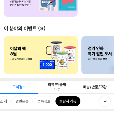
이 분야의 이벤트
8
리뷰/한줄평
도서정보
배송/반품/교환
147
 소개
관련분류
품목정보
출판사 리뷰