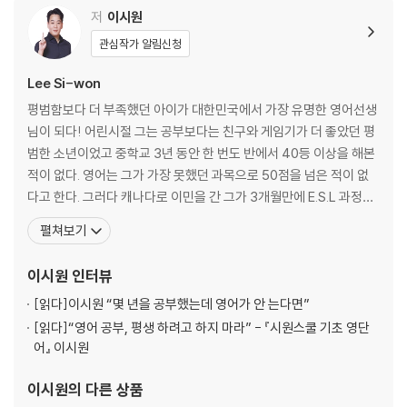
저
이시원
[Day 11] check in ~ customs
관심작가 알림신청
[Day 12] duty-free ~ catch
[Day 13] head to ~ help with
Lee Si-won
[Day 14] suit ~ perfect
평범함보다 더 부족했던 아이가 대한민국에서 가장 유명한 영어선생
님이 되다! 어린시절 그는 공부보다는 친구와 게임기가 더 좋았던 평
★★ 상황별 필수표현 300 ★★
범한 소년이었고 중학교 3년 동안 한 번도 반에서 40등 이상을 해본
적이 없다. 영어는 그가 가장 못했던 과목으로 50점을 넘은 적이 없
[Day 15] Enjoy your ~ close
다고 한다. 그러다 캐나다로 이민을 간 그가 3개월만에 E.S.L 과정을
[Day 16] see ~ gorgeous
통과한 것이다. 아이들이 언어를 배우는 것처럼 익힐 수는 없지만, 영
펼쳐보기
[Day 17] catch a cold ~ move on
어의 원리와 한국어 중심의 말하기 법칙들을 깨우침으로써 빠르게 영
[Day 18] calm ~ have a headache
어를 익혔다고 말한다. 그리고 그런 노하우를 발전시켜 2005년 누구
이시원
인터뷰
[Day 19] have a stomachache ~ delectable
나 영어를 말할 수 있게 하고자
[Day 20] company ~ take a rain check
[읽다]
이시원 “몇 년을 공부했는데 영어가 안 는다면”
[읽다]
“영어 공부, 평생 하려고 하지 마라” - 『시원스쿨 기초 영단
★★ [부록] Index ★★
어』 이시원
영단어 1000개 한눈에 훑어보기
이시원
의 다른 상품