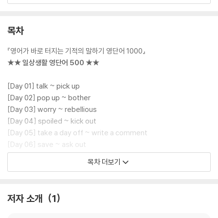
★ 누적 판매 부수 10만 부 『기적의 말하기 영단어 1000』의 확장판! ★
★ 100개 주제별 1000패턴으로 실전 영어회화 완전 정복! ★
★ 교재에 수록된 ‘2000문장 연속 듣기’ 음원 QR코드 제공 ★
목차
★ 180도로 쫙 펼쳐지는 ‘스프링 제본’ 제작! ★
『영어가 바로 터지는 기적의 말하기 영단어 1000』
2019년도에 출간된 후 2025년까지 누적 판매 부수 10만 부를 돌파한 『기
★★ 일상생활 영단어 500 ★★
적의 말하기 영단어 1000』의 확장판! 영단어에 이어 ‘실전 영어회화 문
장’까지 구사할 수 있도록 기초영어의 절대 강자 ‘시원스쿨 이시원 강사’가
[Day 01] talk ~ pick up
일상에서 가장 빈번히 맞닥뜨리는 주제 100개를 엄선한 뒤 이에 대한 ‘필
[Day 02] pop up ~ bother
수 영어회화 패턴 1000개’를 회화 문장 2000개를 따라 말하며 마스터하
[Day 03] worry ~ rebellious
도록 설계한 학습서이다.
[Day 04] spoiled ~ kick out
[Day 05] take a day off ~ write a comment
네이티브들은 결코 어려운 문장들로 말하지 않는다. ‘자주 쓰는 한정된 회
[Day 06] save ~ ask out
화 패턴들’로 문장을 만들어서 말하죠.
[Day 07] have a date ~ take
목차 더보기
[Day 08] take ~ look down on
[Day 09] demanding ~ I like it
[Day 10] flavor ~ typically
저자 소개
1
★★ 여행영어 영단어 200 ★★