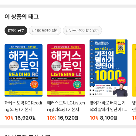
이 상품의 태그
#영어공부
#180도완전펼침
#누구나영어할수있다
해커스 토익 RC Readi
해커스 토익 LC Listen
영어가 바로 터지는 기
영
ng(리딩) 기본서
ing(리스닝) 기본서
적의 말하기 영단어 10
련
00
10
16,920
10
16,920
10
8,100
1
%
%
%
원
원
원