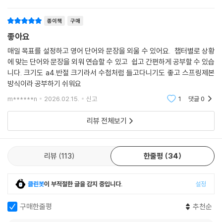
084. 공감
085. 축하
종이책
구매
086. 분노
좋아요
087. 불만
매일 목표를 설정하고 영어 단어와 문장을 외울 수 있어요. 챕터별로 상황
088. 제안
에 맞는 단어와 문장을 외워 연습할 수 있고 쉽고 간편하게 공부할 수 있습
089. 요청
니다. 크기도 a4.반절 크기라서 수첩처럼 들고다니기도 좋고 스프링제본
090. 수락
방식이라 공부하기 쉬워요
091. 거절
m******n
2026.02.15.
신고
1
댓글
0
092. 조언
093. 지시
리뷰 전체보기
094. 의견
095. 추측
096. 찬성
리뷰
113
한줄평
34
097. 반대
098. 비교
클린봇
이 부적절한 글을 감지 중입니다.
설정
099. 설득
100. 추임새
구매한줄평
추천순