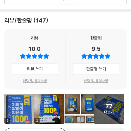
네이티브들은 절대 어려운 단어들로 말하지 않습니다. ‘자주 쓰는 쉬운 단
034. 여행
어들’을 조합해 영어 문장을 만들고 말하죠. 본 도서는 실제 네이티브들이
035. 뉴스 & 이슈
가장 자주 쓰는 영단어1000개를 엄선해 수록하였으며, 하루에 50개씩 2
리뷰/한줄평
147
0일 동안 1000단어만 집중 마스터하면 입에서 영어가 자연스럽게 튀어나
★★ 장소별 영어회화 패턴 ★★
오게 됩니다.
036. 마트
리뷰
한줄평
037. 옷 가게
★ 3가지 핵심 주제별(일상, 여행, 상황) 영단어 학습 ★
038. 신발 가게
10.0
9.5
039. 안경점
영단어 1000개를 ‘3가지 핵심 주제(일상, 여행, 상황)’로 구분하여 수록했
040. 식당
기 때문에 보다 체계적인 학습이 가능합니다. ‘일상생활 영단어 500개’를
041. 카페
리뷰 쓰기
한줄평 쓰기
10일 동안 먼저 학습하고, 그 후 ‘여행영어 영단어 200개’를 4일 동안 학
042. 술집
습한 다음 ‘상황별 필수표현 300개’를 6일 동안 학습한 뒤 마무리합니다.
혜택 및 유의사항
혜택 및 유의사항
043. 영화관
044. 미용실
★ 영단어 1000개+예문 2000개 음원 QR코드 수록 ★
045. 세탁소
046. 헬스장
77
영단어 1000개와 이에 대한 예문 2000여 개를 원어민이 직접 읽고 녹음
047. 병원 예약
더보기
한 음원을 휴대폰으로 찍어 바로 들어 볼 수 있도록 음원 QR코드를 도서에
048. 내과
수록하였습니다. (시원스쿨 홈페이지(siwonschool.com)에 회원 가입
5
2
049. 치과
후 로그인하여 ‘내 강의실』공부 자료실’로 들어가 ‘기적의 말하기 영단어 1