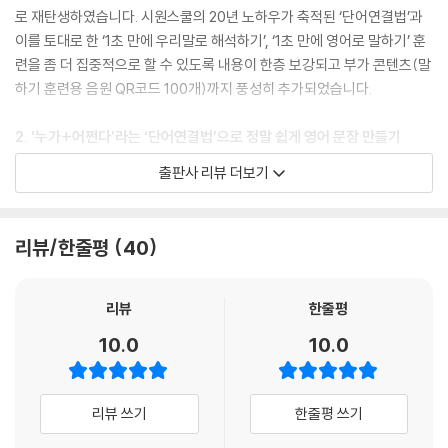
로 재탄생하였습니다. 시원스쿨의 20년 노하우가 축적된 ‘단어연결법’과
이를 토대로 한 ‘1초 만에 우리말로 해석하기’, ‘1초 만에 영어로 말하기’ 훈
련을 좀 더 집중적으로 할 수 있도록 내용이 한층 보강되고 부가 콘텐츠(말
하기 훈련용 음원 QR코드 100개)까지 풍성히 추가되었습니다.
2. ‘누가+어쩐다’라는 ‘단어연결법’으로 정말 쉽게 영어 문장 만들기
‘나(는) 커피(를) 마셔 = 마셔 나(는) 커피(를)’과 같이 우리말은 조사(은/
출판사 리뷰 더보기
는/이/가/을/를)가 있어서 어순을 바꿔도 뜻이 통하지만 영어는 조사가 없
기 때문에 단어와 단어를 연결하는 ‘어순 = 단어연결법’을 지키는 것이 생
명입니다. 영어의 단어연결법은 간단합니다 ‘누가(주어)+어쩐다(동
리뷰/한줄평
40
사)’라는 단어연결법만 지키면 끝! 본 교재는 이러한 ‘단어연결법’을 토대
로 영어 문장을 끊임없이 만들어 말하고 확장하는 훈련을 집중적으로 합니
다.
리뷰
한줄평
10.0
10.0
3. 영어 문장을 듣자마자 ‘1초 만에 우리말로 해석하기’
단어연결법을 적용하여 영어 문장들을 만들어 본 후, 우리말 해석 없이 영
어 문장들만 보고 들으면서 ‘1초 만에 우리말로 해석하는 연습’을 합니다.
리뷰 쓰기
한줄평 쓰기
교재에 수록된 음원 QR코드를 찍으면 영어 문장들이 바로 재생되기 때문