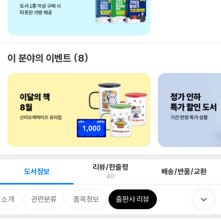
이 분야의 이벤트
8
리뷰/한줄평
도서정보
배송/반품/교환
40
 소개
관련분류
품목정보
출판사 리뷰