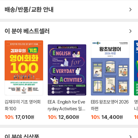
배송/반품/교환 안내
이 분야 베스트셀러
김재우의 기초 영어회
EEA : English for Eve
EBS 왕초보영어 2026
영
화 100
ryday Activities 일상
하편
니
표현 낭독편
10
17,010
10
12,600
10
14,400
1
%
%
%
원
원
원
이 분야 신상품