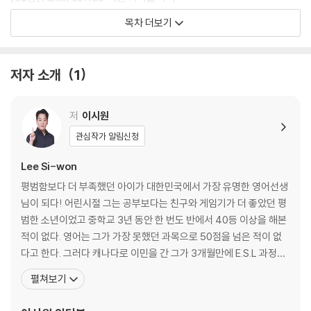
‘주어+동사+목적어’라는 문장으로 말하기
목차 더보기
[04강] I will drink coffee. 나는 커피를 마실 거야.
‘주어+will+동사+목적어’라는 문장으로 말하기
저자 소개
1
[05강] I can drink coffee. 나는 커피를 마실 수 있어.
‘주어+can+동사+목적어’라는 문장으로 말하기
저
이시원
관심작가 알림신청
[06강] I must drink coffee. 나는 커피를 마셔야 돼.
‘주어+must/should/have to+동사+목적어’라는 문장으로 말하기
Lee Si-won
평범함보다 더 부족했던 아이가 대한민국에서 가장 유명한 영어선생
[07강] I might drink coffee. 나는 커피를 마실지도 몰라.
님이 되다! 어린시절 그는 공부보다는 친구와 게임기가 더 좋았던 평
‘주어+might+동사+목적어’라는 문장으로 말하기
범한 소년이었고 중학교 3년 동안 한 번도 반에서 40등 이상을 해본
적이 없다. 영어는 그가 가장 못했던 과목으로 50점을 넘은 적이 없
[08강] I drank coffee. 나는 커피를 마셨어.
다고 한다. 그러다 캐나다로 이민을 간 그가 3개월만에 E.S.L 과정을
‘주어+과거 동사+목적어’라는 문장으로 말하기
통과한 것이다. 아이들이 언어를 배우는 것처럼 익힐 수는 없지만, 영
펼쳐보기
어의 원리와 한국어 중심의 말하기 법칙들을 깨우침으로써 빠르게 영
[09강] I am Siwon. 나는 시원이야.
어를 익혔다고 말한다. 그리고 그런 노하우를 발전시켜 2005년 누구