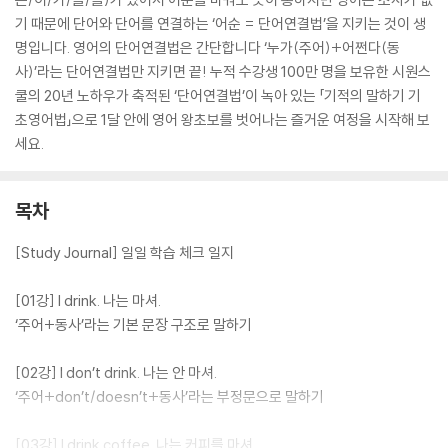
기 때문에 단어와 단어를 연결하는 ‘어순 = 단어연결법’을 지키는 것이 생
명입니다. 영어의 단어연결법은 간단합니다 ‘누가(주어)+어쩐다(동
사)’라는 단어연결법만 지키면 끝! 누적 수강생 100만 명을 보유한 시원스
쿨의 20년 노하우가 축적된 ‘단어연결법’이 녹아 있는 「기적의 말하기 기
초영어법」으로 1달 안에 영어 왕초보를 벗어나는 즐거운 여정을 시작해 보
세요.
목차
[Study Journal] 일일 학습 체크 일지
[01강] I drink. 나는 마셔.
‘주어+동사’라는 기본 문장 구조로 말하기
[02강] I don’t drink. 나는 안 마셔.
‘주어+don’t/doesn’t+동사’라는 부정문으로 말하기
[03강] I drink coffee. 나는 커피를 마셔.