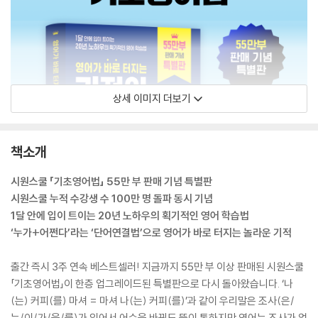
상세 이미지 더보기
책소개
시원스쿨 「기초영어법」 55만 부 판매 기념 특별판
시원스쿨 누적 수강생 수 100만 명 돌파 동시 기념
1달 안에 입이 트이는 20년 노하우의 획기적인 영어 학습법
‘누가+어쩐다’라는 ‘단어연결법’으로 영어가 바로 터지는 놀라운 기적
출간 즉시 3주 연속 베스트셀러! 지금까지 55만 부 이상 판매된 시원스쿨
「기초영어법」이 한층 업그레이드된 특별판으로 다시 돌아왔습니다. ‘나
(는) 커피(를) 마셔 = 마셔 나(는) 커피(를)’과 같이 우리말은 조사(은/
는/이/가/을/를)가 있어서 어순을 바꿔도 뜻이 통하지만 영어는 조사가 없