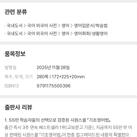
관련 분류
[16강] I was drinking coffee. 나는 커피를 마시고 있었어.
‘주어+was/were+동사-ing+목적어’라는 문장으로 말하기
국내도서
국어 외국어 사전
영어
영어입문서/학습법
[17강] I like drinking coffee. 나는 커피 마시길 좋아해.
국내도서
국어 외국어 사전
영어
영어회화/생활영어
‘주어+like+동사-ing+목적어’라는 문장으로 말하기
품목정보
[18강] I want to drink coffee. 나는 커피 마시길 원해.
‘주어+want+to-동사+목적어’라는 문장으로 말하기
발행일
2025년 11월 28일
쪽수, 무게, 크기
280쪽 | 172*225*20mm
[19강] When do you drink coffee? 너는 언제 커피를 마시니?
‘when, where, how’로 의문사 의문문 만들고 말하기
ISBN13
9791175500396
[20강] What are you drinking? 너는 뭘 마시고 있니?
출판사 리뷰
‘what, who, why’로 의문사 의문문 만들고 말하기
1. 55만 학습자들의 선택으로 검증된 시원스쿨 「기초영어법」
[Review] 01~20강 단어연결법 총정리
출간 즉시 3주 연속 베스트셀러 1위(교보문고 기준), 지금까지 55만 부 이
상 판매된 시원스쿨 「기초영어법」이 한층 업그레이드된 내용의 특별판으