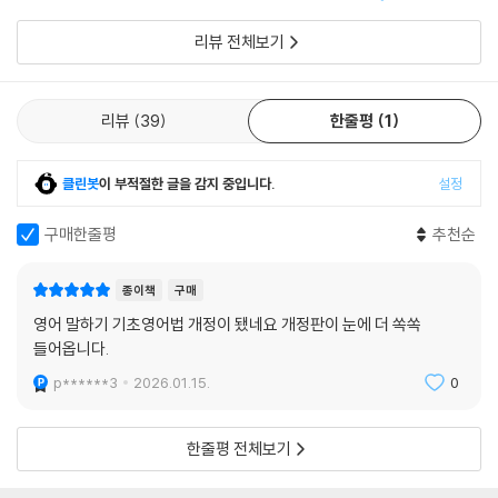
어보며 정리할 수 있는 ‘[Review] 단어연결법 총정리’ 특별 부록을 제공
합니다. 단어연결법 공식들을 ‘도식(이미지)’으로 정리해 놓았기 때문에
리뷰 전체보기
보기만 해도 직관적으로 어떤 내용인지 쉽게 알아볼 수 있습니다.
7. 1달 완성 커리큘럼에 맞춘 ‘일일 학습 체크 일지’ 제공
리뷰
39
한줄평
1
본 교재는 총 20강으로 구성되어 있으며, 주말을 빼고 일주일에 5강씩 들
으며 4주(1달)에 걸쳐 학습을 완료하는 커 리큘럼으로 설계돼 있습니다.
클린봇
이 부적절한 글을 감지 중입니다.
설정
어떤 학습이 되었든 자신의 공부 루틴을 관리하는 습관이 중요합니다. 따
라서 1달 완성 학습을 체계적으로 관리할 수 있는 ‘일일 학습 체크 일지’를
구매한줄평
추천순
제공합니다.
종이책
구매
영어 말하기 기초영어법 개정이 됐네요 개정판이 눈에 더 쏙쏙
들어옵니다.
p******3
2026.01.15.
0
한줄평 전체보기