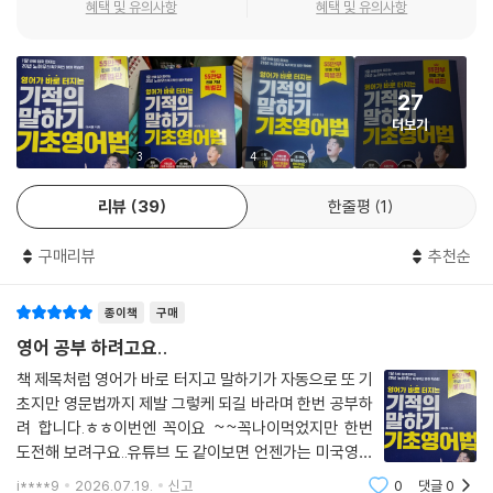
에 영어 문장들을 듣자마자1초 만에 우리말로 해석해서 말하며 뜻부터 머
혜택 및 유의사항
혜택 및 유의사항
릿속에 새깁니다.
4. 우리말 문장을 듣자마자 ‘1초 만에 영어로 바꿔 말하기’
27
‘1초 만에 우리말로 해석하기’ 연습을 끝낸 후, 이번엔 반대로 우리말 문장
더보기
들만 보고 들으면서 ‘1초 만에 영어로 바꿔 말하는 연습’을 합니다. 교재에
수록된 음원 QR코드를 찍으면 우리말 문장들이 바로 재생되기 때문에 우
3
4
리말 문장들을 듣자마자1초 만에 영어로 바꿔 말하며 ‘영어 입근육’을 만듭
리뷰
39
한줄평
1
니다.
구매리뷰
추천순
5. 1초 만에 해석&영작 훈련을 위한 ‘음원 QR코드 100개’ 수록
‘1초 만에 우리말로 해석하기’, ‘1초 만에 영어로 말하기’ 훈련을 할 때 단순
종이책
구매
히 문장들을 읽으면서만 하기보다는 귀로 ‘들으면서’까지 해야 효과가 2배
가 됩니다. 따라서 본 교재는 문장들을 읽는 동시에 이를 ‘실시간으로 들으
영어 공부 하려고요..
면서’ 우리말로 해석하고 영어로 말하는 연습을 할 수 있도록 ‘음원 QR코
책 제목처럼 영어가 바로 터지고 말하기가 자동으로 또 기
드 100개’를 수록하였습니다.
초지만 영문법까지 제발 그렇케 되길 바라며 한번 공부하
려 합니다.ㅎㅎ이번엔 꼭이요 ~~꼭나이먹었지만 한번
6. 특별 부록 ‘[Review] 단어연결법 총정리’ 요약집 수록
도전해 보려구요..유튜브 도 같이보면 언젠가는 미국영화
교재 전체 학습을 끝낸 후, 그동안 배웠던 단어연결법 공식들을 한눈에 훑
자막없이 보지 않을까 기대합니다
i****9
2026.07.19.
신고
0
댓글
0