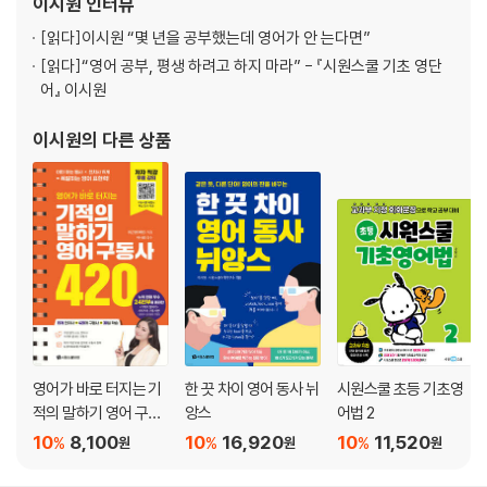
이시원
인터뷰
‘주어+am/are/is+명사’라는 문장으로 말하기
나 영어를 말할 수 있게 하고자
[읽다]
이시원 “몇 년을 공부했는데 영어가 안 는다면”
[10강] I am fine. 나는 괜찮아.
[읽다]
“영어 공부, 평생 하려고 하지 마라” - 『시원스쿨 기초 영단
‘주어+am/are/is+형용사’라는 문장으로 말하기
어』 이시원
[11강] I am in Korea. 나는 한국에 있어.
이시원
의 다른 상품
‘주어+am/are/is+전치사+장소’라는 문장으로 말하기
[12강] I was in Korea. 나는 한국에 있었어.
‘주어+was/were+명사·형용사·장소’라는 문장으로 말하기
[13강] I will be fine. 나는 괜찮을 거야.
‘주어+will/must/should be+명사·형용사·장소’라는 문장으로 말하기
[14강] Are you busy? 너는 바쁘니?
영어가 바로 터지는 기
한 끗 차이 영어 동사 뉘
시원스쿨 초등 기초영
‘be동사+주어+명사·형용사·장소?’라는 문장으로 말하기
적의 말하기 영어 구동
앙스
어법 2
사 420
10
8,100
10
16,920
10
11,520
%
%
%
원
원
원
[15강] I am drinking coffee. 나는 커피를 마시는 중이야.
‘주어+am/are/is+동사-ing+목적어’라는 문장으로 말하기