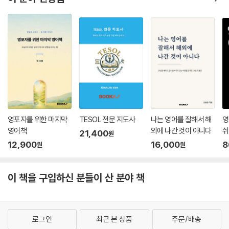
영포자를 위한 마지막
TESOL 전문 지도사
나는 영어를 잘해서 해
영
영어책
외에 나간 것이 아니다
쉬
21,400
원
12,900
16,000
8
원
원
이 책을 구입하신 분들이 산 분야 책
로그인
최근 본 상품
주문/배송