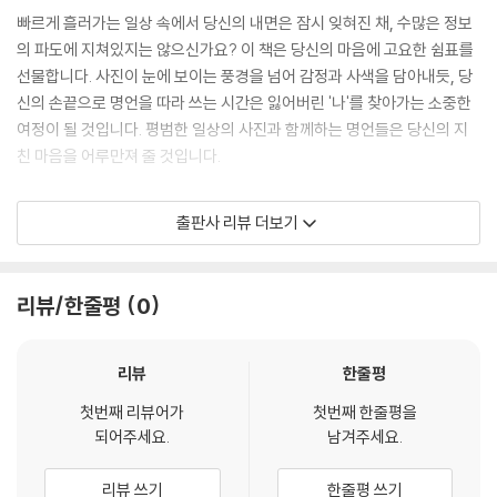
빠르게 흘러가는 일상 속에서 당신의 내면은 잠시 잊혀진 채, 수많은 정보
의 파도에 지쳐있지는 않으신가요? 이 책은 당신의 마음에 고요한 쉼표를
선물합니다. 사진이 눈에 보이는 풍경을 넘어 감정과 사색을 담아내듯, 당
신의 손끝으로 명언을 따라 쓰는 시간은 잃어버린 '나'를 찾아가는 소중한
여정이 될 것입니다. 평범한 일상의 사진과 함께하는 명언들은 당신의 지
친 마음을 어루만져 줄 것입니다.
▶ 여덟 가지 시선, 삶의 나침반이 되다
출판사 리뷰 더보기
삶의 길에서 길을 잃은 듯 막막하고 모든 것을 포기하고 싶을 때, 짧은 명언
한 줄이 희망을 주고 두려움을 용기로 바꿀 수 있습니다. 이 책은 '희망', '용
리뷰/한줄평
0
기', '사랑', '성공' 등 삶을 지탱해 온 여덟 가지 핵심 가치를 주제로 삼았습
니다. 각 주제에 맞는 아름다운 사진과 함께 명언들을 만날 수 있으며, 이는
당신의 고민에 깊은 울림을 전하고 마음의 방향을 재정비할 든든한 나침반
리뷰
한줄평
이 되어줄 것입니다.
첫번째 리뷰어가
첫번째 한줄평을
되어주세요.
남겨주세요.
▶ 손끝으로 쓰는 마음의 평화, 필사의 기적
리뷰 쓰기
한줄평 쓰기