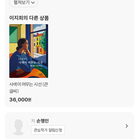
펼쳐보기
엔지니어링, KT, 한국관광공사, LG전자 등 다양한 기업과 협력하며
실무 경험을 쌓았고, 서울대학교와 KT인터넷사업부, 디자인학원 등
이지희
의 다른 상품
에서 컴퓨터 그래픽을 강의하며 실무 경험과 전문
사색이 머무는 시선 (큰
글씨)
36,000
원
저
손행민
관심작가 알림신청