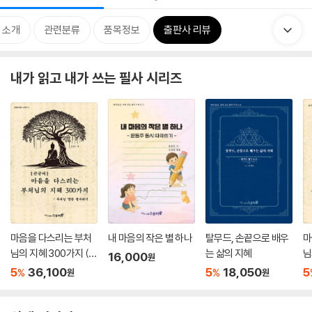
 소개
관련분류
품목정보
출판사 리뷰
내가 읽고 내가 쓰는 필사 시리즈
마음을 다스리는 부처
내 마음의 작은 별 하나
탈무드, 손끝으로 배우
마
님의 지혜 300가지 (큰
는 삶의 지혜
님
16,000
원
글씨)
5
36,100
5
18,050
5
%
%
원
원