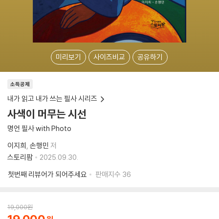
미리보기
사이즈비교
공유하기
소득공제
내가 읽고 내가 쓰는 필사 시리즈
사색이 머무는 시선
명언 필사 with Photo
이지희
손행민
저
스토리팜
2025.09.30.
첫번째 리뷰어가 되어주세요
판매지수
36
19,000
원