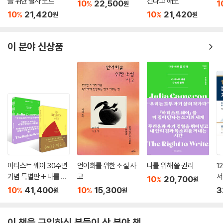
을 위한 필사 노트
긴다고 해도
10
22,500
1
%
원
10
21,420
10
21,420
%
%
원
원
이 분야 신상품
아티스트 웨이 30주년
언어화를 위한 소설 사
나를 위해 쓸 권리
1
기념 특별판 + 나를 위
고
서
10
20,700
%
원
해 쓸 권리 세트
10
41,400
10
15,300
3
%
%
원
원
이 책을 구입하신 분들이 산 분야 책