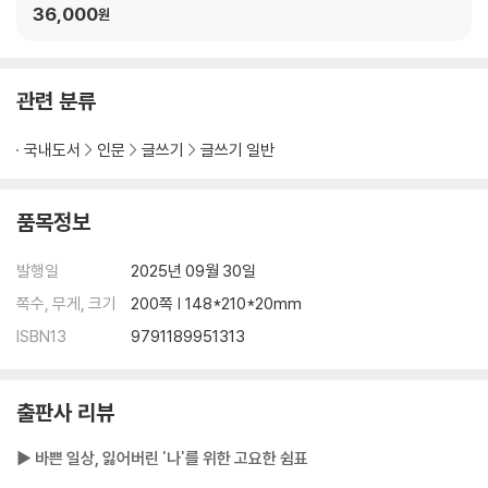
36,000
원
관련 분류
국내도서
인문
글쓰기
글쓰기 일반
품목정보
발행일
2025년 09월 30일
쪽수, 무게, 크기
200쪽 | 148*210*20mm
ISBN13
9791189951313
출판사 리뷰
▶ 바쁜 일상, 잃어버린 '나'를 위한 고요한 쉼표