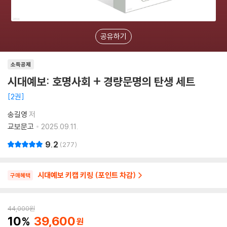
공유하기
소득공제
시대예보: 호명사회 + 경량문명의 탄생 세트
2권
송길영
저
교보문고
2025.09.11.
9.2
277
시대예보 키캡 키링 (포인트 차감)
구매혜택
44,000
원
10
39,600