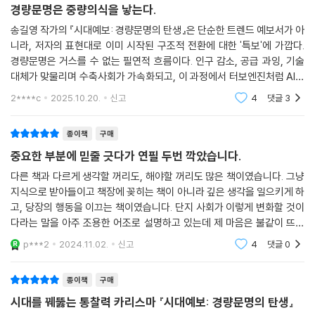
아르티장 등 앞으로 우리가 자신의 이름을 되찾고 자립으로 살아남는 시대
경량문명은 중량의식을 낳는다.
를 예보한다.
송길영 작가의 『시대예보: 경량문명의 탄생』은 단순한 트렌드 예보서가 아
니라, 저자의 표현대로 이미 시작된 구조적 전환에 대한 '특보'에 가깝다.
경쟁의 인플레이션, 시뮬레이션 과잉, 유치원 의대 준비반, 열정의 가치 폭
경량문명은 거스를 수 없는 필연적 흐름이다. 인구 감소, 공급 과잉, 기술
락… 등
대체가 맞물리며 수축사회가 가속화되고, 이 과정에서 터보엔진처럼 AI가
대다수를 패배자로 만드는 시대,
생산 부문의 극강 효율화를 낳으며, 비대하고 경직된 조직·시스템의 중량
2****c
2025.10.20.
신고
4
댓글
3
‘나의 이름’을 찾기 위해 우리는 무엇을 해야 할까?
감은 강제로
종이책
구매
‘핵개인의 시대’에 이은 두 번째 시대예보는 ‘호명사회’다. 핵개인들이 서로
의 이름을 부르는 호명사회는 조직의 이름 뒤에 숨을 수도, 숨을 필요도 없
중요한 부분에 믿줄 긋다가 연필 두번 깍았습니다.
는 사회다. 자신이 한 일을 책임지고 온전히 자신이 한 일에 보상을 받는 새
다른 책과 다르게 생각할 꺼리도, 해야할 꺼리도 많은 책이였습니다. 그냥
로운 공정한 시대인 호명사회는 어디까지 왔으며, 이 시대에 생존하기 위
지식으로 받아들이고 책장에 꽂히는 책이 아니라 깊은 생각을 일으키게 하
해 우리는 무엇을 준비하고 어떤 선택을 해야 할까?
고, 당장의 행동을 이끄는 책이였습니다. 단지 사회가 이렇게 변화할 것이
다라는 말을 아주 조용한 어조로 설명하고 있는데 제 마음은 불같이 뜨거
하나, 호오에서 길 찾기. 나의 좋음과 싫음을 뜻하는 호오(好惡)를 찾아야
워 졌습니다. 이책의 매력입니다. 참고로 youtube의 작가의 다양한 인터
p***2
2024.11.02.
신고
4
댓글
0
뷰로 책을 이해했
한다. 우리에게 필요한 것은 각자의 조예와 취향을 쌓으면 그것이 자신의
새로운 본진의 기회가 된다는 것을 깨닫는 일이다. 나의 조예와 취향이 벼
종이책
구매
려질 수 있는 분야에서 일하며 경험을 축적하는 시간은 그 자체로 자산으
시대를 꿰뚫는 통찰력 카리스마 『시대예보: 경량문명의 탄생』
로 쌓이기 때문이다.