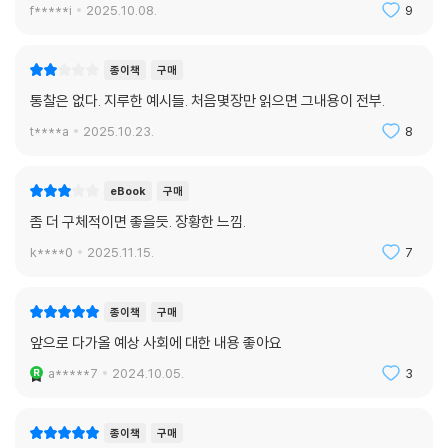
f*****i
2025.10.08.
9
도 설명 가능한 ‘이름’으로 불리기에 유리한 고지를 점유해 나갈 수 있다.
다섯, 장인 정신, 호모 아르티장. 자신의 업을 고집스레 이어가는 고유함에
종이책
구매
서 자립이 탄생하고 감춰져 있던 이름을 되찾을 수 있다. 이제 도구의 인간
통찰은 없다. 지루한 예시들. 처음몇장만 읽으면 그내용이 전부.
인 호보 파베르(homo faber)가 AI와 3D 프린터로 강화되며 장인의 인
t****a
2025.10.23.
8
간인 호모 아르티장(homo artisan)으로 거듭나고 있다. 이 경지에 이르
면 돈을 위해 일하는 것이 아니라 일하기 위해 필요한 돈을 버는 것으로 상
승한다. 이때 자신의 일은 작업이 되고, 자신이 만든 것은 작품이 된다. 조
eBook
구매
직에서 함께한 일은 소모되지만 혼자 한 작업은 작품을 남긴다. 그 작품은
좀 더 구체적이면 좋을듯. 장황한 느낌.
내가 이 세상에서 사라져도 나의 이름과 함께 남는다.
k****0
2025.11.15.
7
종이책
구매
앞으로 다가올 예상 사회에 대한 내용 좋아요
a*****7
2024.10.05.
3
종이책
구매