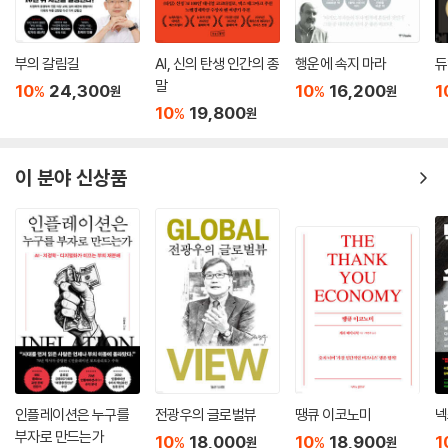
부의 갈림길
AI, 신의 탄생 인간의 종
행운에 속지 마라
듀
말
10
24,300
10
16,200
1
%
%
원
원
10
19,800
%
원
이 분야 신상품
인플레이션은 누구를
전광우의 글로벌뷰
땡큐 이코노미
넥
부자로 만드는가
10
18,000
10
18,900
1
%
%
원
원