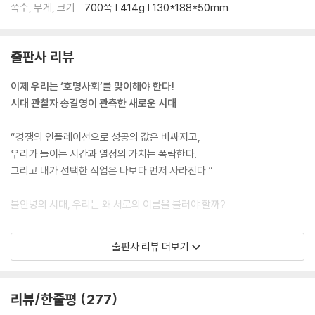
쪽수, 무게, 크기
700쪽 | 414g | 130*188*50mm
제1장 경량문명의 출현
출판사 리뷰
모두 다 나름의 계획은 있었다
대마필사 - 거대하면 죽는다
이제 우리는 ‘호명사회’를 맞이해야 한다!
부지런한 지능과 초월적 지능
시대 관찰자 송길영이 관측한 새로운 시대
경량문명을 담는 그릇, 클러스터
협력의 경량화
“경쟁의 인플레이션으로 성공의 값은 비싸지고,
우리가 들이는 시간과 열정의 가치는 폭락한다.
제2장 경량문명의 양태
그리고 내가 선택한 직업은 나보다 먼저 사라진다.”
에이전트의 등장, 에이전시의 몰락
불안녕의 시대, 우리는 왜 서로의 이름을 불러야 할까?
미디어 산업의 변화 - 매스의 종언, 각자의 팬덤
경량문명 시대의 브랜드-아름다움과 아름다움의 경쟁
트렌드건 유행이건 기민하게 반응하지 못하면 따라가기 어려운 시대다. 시
그럼에도 변하지 않는 것들
출판사 리뷰 더보기
시각각 변화하는 세상은 우리에게 끊임없이 변화의 시그널을 보내고 있다.
이곳저곳에서 쏘아 올린 시그널은 새로운 시대정신을 만들어낸다. 이는 관
제3장 경량조직의 법칙
찰하고 탐구하는 사람만이 알아챌 수 있다.
리뷰/한줄평
277
새로운 리더의 덕목 - 위대한 쇼맨