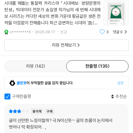
시대를 꿰뚫는 통찰력 카리스마 『시대예보: 경량문명의
탄생』 빅데이터 전문가 송길영 작가님의 세 번째 시대예
둘, 자립을 위한 도구 만들기. 장수의 혜택과 AI와 지능화의 도움은 복수의
보 시리즈는 커다란 세상의 변화 가운데 황금같은 생존 전
직업, 이른바 N잡러의 증가를 가져온다. 이러한 변화 속에서 우리는 자기
략을 아낌없이 전해줍니다.최근 급변하는 시대의 '急(급)'
일을 스스로 해내고 이름을 되찾는 자립을 해야 한다. 이때 가장 필요한 자
이라는 한자가 뜻하는 속도가 날로 빨라지는 듯 합니다.
질은 지능화를 빠르게 수용하는 개방성과 스스로 모든 것을 해내는 주체성
s********5
2025.09.17.
신고
3
댓글
0
아무리 시간이 촉박해도 주요 물품은 챙기고 달리며 변화
이다.
에 따라갈 수 있었다면, 이제는 옷가지든
리뷰 전체보기
셋, 느슨한 연대. 이제 세상은 학연, 지연, 혈연과 같은 연좌에서 개인의 선
택이 강화된 대등한 연대로 변화한다. 지나치게 가까운 관계는 과열되어
리뷰
142
한줄평
135
버리고, 너무 먼 관계는 차가워진다. 다정함과 적절한 거리감 사이에서 황
금률을 찾는 느슨하지만 적절한 연대는 호명사회를 위한 전제라 할 수 있
다.
클린봇
이 부적절한 글을 감지 중입니다.
설정
넷, 생존을 위한 증거주의. 지금은 각자의 업무가 단계별로 생산되고 유통
구매한줄평
추천순
되며 누구도 자신의 업무를 숨길 수 없게 되어가고 있다. 이렇듯 모든 것들
이 공유되는 ‘실시간 업무 스트리밍 시대’에는 자신을 증명할 근거를 모으
종이책
구매
려 노력해야 한다. 퇴사하였어도 자신의 이름으로 당당해질 수 있는 이들
글이 산만한 느낌이랄까? 극.N이신듯~ 글의 흐름이 논지에서
의 근거가 그 증거의 집합에서 나오기 때문이다. 이러한 변화에 더 일찍 적
벗어나 막 확장되어. . ,
응하고 자신에 대한 기록을 모으고 있던 이들은 모든 수식어를 다 버리고