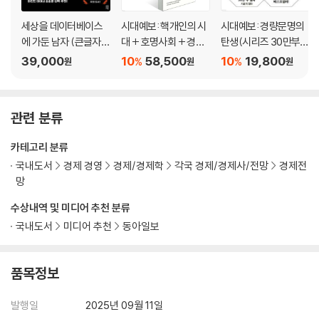
일상의 연대, 다정함
세상을 데이터베이스
시대예보: 핵개인의 시
시대예보: 경량문명의
Distance, the key to kindness
에 가둔 남자 (큰글자도
대 + 호명사회 + 경량
탄생(시리즈 30만부
동호(同好)를 넘어 동반(同飯)으로
서)
문명의 탄생 세트
기념 리커버 한정판)
39,000
10
58,500
10
19,800
%
%
원
원
원
제5장 호명사회의 도래
관련 분류
작아지는 조직, 커지는 사람
출발선에 선 ‘나의 이름’
카테고리 분류
생존을 위한 증거주의
국내도서
경제 경영
경제/경제학
각국 경제/경제사/전망
경제전
도반 M, 20년에 걸친 자립
망
거인의 어깨, 천 개의 눈
호명사회, 서로의 이름을 부르다
수상내역 및 미디어 추천 분류
국내도서
미디어 추천
동아일보
에필로그: 우리 모두 작가가 되어가다
출처·참고문헌
품목정보
『시대예보: 경량문명의 탄생』
발행일
2025년 09월 11일
프롤로그_피할 수 없는 문명의 가벼움