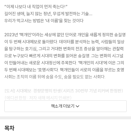
“이제 나보다 내 직업이 먼저 죽는다!”
길어진 생애, 늘지 않는 정년, 무섭게 발전하는 기술…
우리가 먹고사는 방법은 ‘내 이름’을 찾는 것이다
2023년 ‘핵개인’이라는 세상에 없던 단어로 개인을 새롭게 정의한 송길영
이 두 번째 시대예보로 돌아왔다. 데이터를 분석하는 능력, 사람들의 일상
을 탐구하는 호기심, 그리고 거대한 변화의 전조 증상을 알아채는 관찰력
으로 누구보다 빠르게 시대의 변화를 읽어온 송길영. 그는 변화의 시그널
이 만들어내는 새로운 시대정신에 주목한다. ‘핵개인의 시대’에 이은 그의
두 번째 시대예보는 ‘호명사회’다. 핵개인들이 서로의 이름을 부르는 호명
사회는 조직의 이름 뒤에 숨을 수도, 숨을 필요도 없는 사회다.
[도서] 시대예보: 경량문명의 탄생(시리즈 30만부 기념 리커버 한정판)
(에디션 한정 : 저자 새해 메시지 인쇄본)
거대함은 더 이상 안전을 보장하지 않는다.
책소개 더보기
가볍고 빠르게 적응하는 조직과 개인만이 살아남는
‘경량문명’의 탄생을 선언합니다.
목차