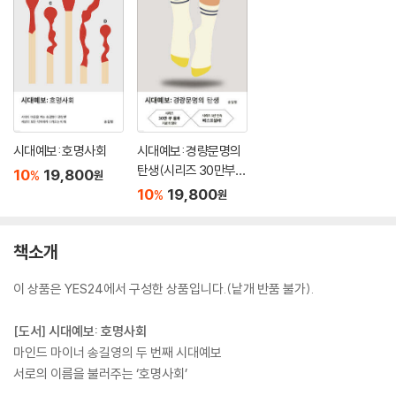
시대예보: 호명사회
시대예보: 경량문명의
탄생(시리즈 30만부
10
19,800
%
원
기념 리커버 한정판)
10
19,800
%
원
책소개
이 상품은 YES24에서 구성한 상품입니다.(낱개 반품 불가).
[도서] 시대예보: 호명사회
마인드 마이너 송길영의 두 번째 시대예보
서로의 이름을 불러주는 ‘호명사회’