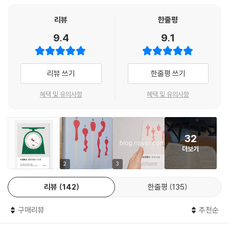
첫 번째 시대예보에서 쪼개지고, 흩어져, 홀로 서게 되는 ‘핵개인’의 탄생이
새로운 조직의 기준 - {인간, 인공} 지능
라는 새로운 사회로의 변화를 이야기했던 송길영이 관찰한 새로운 변화의
리뷰
한줄평
조직 문화의 새로운 역할 - ‘엔터테인먼트’
시그널은 핵개인들이 자신의 이름을 찾고 서로의 이름을 부르는 ‘호명사
공부의 배신, 배움의 재정의
9.4
9.1
회’다. 주기적인 경제 위기를 겪으며 직업에서 안정을 찾으려는 사람들이
많아졌고, 어느새 세상에서 흔히 말하는 ‘좋은 직업’을 얻기 위한 경쟁은 치
제4장 경량문명 코리아
열해졌다. 학벌, 학점, 토익에 불과했던 스펙은 어학연수, 공모전, 제2외국
리뷰 쓰기
한줄평 쓰기
어, 봉사활동에 이르기까지 확장됐으며 급기야는 유치원에서부터 의대를
선망의 K - 세계의 시선이 한국으로
준비하는 시대가 왔다. 이렇듯 경쟁의 인플레이션이 극심해진다는 것은 우
로컬, 글로벌이 되다
혜택 및 유의사항
혜택 및 유의사항
리가 경쟁을 위해 들여야 하는 노력의 비용이 계속해서 증가한다는 뜻이
새로운 K - 부품에서 브랜드로
다. 한마디로 성공의 값이 비싸지는 것이다. 이때 우리가 들이는 시간과 열
확장되는 K - 새로운 한국사람
정의 가치는 폭락한다.
32
제5장. 무거운 세계의 끝, 가벼운 세계의 시작
더보기
문제는 우리가 굳게 믿고 있던 직업이 주는 안정감에 균열이 가기 시작했
다는 것이다. 생애주기는 길어지는데 직업의 생멸주기는 짧아지는 극단적
2
3
문명의 충돌
불일치로 평생 한 직장에만 머무를 수 없다는 불안이 퍼져나가고 있다. 이
바꿀 수 없는 것, 바뀌지 않는 것
리뷰
142
한줄평
135
를 ‘유동화’라 한다. 그리고 기술의 발전 속도가 빨라지고 연결성이 조밀해
섬세함, 기계에 맞설 무기
지면서 여러 사람이 나눠서 하던 일의 규모가 작아지고 있다. 예를 들어 기
경량문명의 새로운 규칙
구매리뷰
추천순
존의 광고대행업은 고객상담, 크리에이티브 디렉터, 카피라이터, 행정, 스
태프 인력 등 모든 단계에 인원이 필요했지만 이제는 생성형 AI와 다양한
에필로그 _첫 비행을 앞둔 당신에게