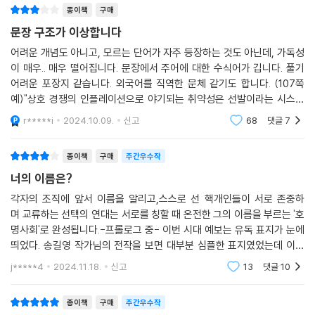
종이책
구매
자동화 서비스를 통해 1인 창작자가 모든 것을 해결할 수 있다. 이를 ‘극소
화’라 한다.
문장 구조가 이상합니다
출처
참고도서
어려운 개념도 아니고, 모르는 단어가 자주 등장하는 것도 아닌데, 가독성
이처럼 수명은 점점 길어지는데 현실 정년은 바뀌지 않고, 기술의 발전으
이 매우.. 매우 떨어집니다. 문장에서 주어에 대한 수식어가 깁니다. 풀기
로 직업의 수명은 오히려 짧아지는 시대가 왔다. 여기에 유동화와 극소화
어려운 포장지 같습니다. 외국어를 직역한 문체 같기도 합니다. (107쪽
로 조직은 점점 작아지고 개인은 점점 커지도록 사회를 이끌고 있다. 이제
예)"상호 경쟁의 인플레이션으로 야기되는 취약성은 선발이라는 시스템
우리는 어렵게 들어간 회사의 간판과 직책이 더 이상 우리를 지켜주지 않
에서 출발합니다." 이게 한국어인가요? 제가 뭘 읽은 건지, 다시 읽어보게
r*****i
2024.10.09.
신고
68
댓글
7
됩니다. 이 문장이
는다는 것을 깨닫는 중이다. 나보다 직업이 먼저 사라질 시대에 앞서 살아
간 선배들의 조언도 별 도움이 되지 않는다. 급변한 사회 시스템과 시대정
종이책
구매
주간우수작
신이 가져올 가장 큰 변화는 나의 이름을 찾고 서로의 이름을 불러주는 ‘호
너의 이름은?
명사회’의 도래다. 산업혁명 이후 팽창한 조직에서 우리는 자신의 이름을
조금씩 잃었다. 이제 조직의 확장이 저물고 수축기로 접어든 시대에 우리
각자의 조직에 앞서 이름을 알리고,스스로 선 핵개인들이 서로 존중하
며 교류하는 선택의 연대는 서로를 칭할 때 온전한 그의 이름을 부르는 '호
는 조직에 가려져 있던 ‘나의 이름’을 되찾아야 한다.
명사회'로 완성됩니다.-프롤로그 중- 이번 시대 예보는 유독 표지가 눈에
띄었다. 송길영 작가님의 전작을 보면 대부분 심플한 표지였었는데 이번
『시대예보: 호명사회』는 먼저 경쟁의 인플레이션, 시뮬레이션 과잉, 좋은
책의 표지는 의미가 있는 것 같았다. 성냥개비는 무엇을 뜻하는 것일까. 각
직장의 월급 루팡, 유치원 의대 준비반, 열정의 가치 폭락, 가해자 세대와
j*****4
2024.11.18.
신고
13
댓글
10
자 다르게 생긴 성
피해자 세대 등 지금의 불안녕 시대를 살펴본다. 동시에 없어지지 않을 직
업들, 생존 증거주의, 골디락스 존, N잡러, 느슨한 연대감, 텍스트힙, 호모
종이책
구매
주간우수작