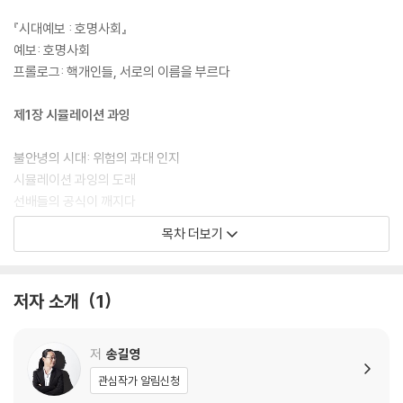
지금 우리 사회의 화두 중 하나는 ‘희망퇴직’이다. 몇 년 전만 해도 희망퇴
『시대예보 : 호명사회』
직은 유동성에 위기를 겪는 기업이 단기간에 이를 해결하기 위해 사용하는
예보: 호명사회
긴급 처방이었다. 하지만 최근 몇 년 사이에 마치 상시 제도처럼, 하루가 멀
프롤로그: 핵개인들, 서로의 이름을 부르다
다고 대기업들의 ‘희망퇴직’ 뉴스가 들려온다. 그 대상도 10년 이상 일한 5
0대에서 1년 차 20대까지 확대되었다. 이쯤 되면 이는 단순한 유동성 확보
제1장 시뮬레이션 과잉
의 문제가 아니다. 조직 자체의 의미와 구조를 바꿀 만한 거대한 변화가 우
리 사회에 벌어지고 있다.
불안녕의 시대: 위험의 과대 인지
시뮬레이션 과잉의 도래
그동안 ‘핵개인’과 ‘호명사회’라는 혁신적인 키워드로 개인에 초점을 맞춰
선배들의 공식이 깨지다
우리 사회의 변화를 소개해온 송길영 작가가 세 번째 《시대예보》로 돌아왔
내 머릿속의 엑셀
목차 더보기
다.
결혼 준비 체크리스트 D-180
유치원까지 내려간 ‘의대 준비반’
우리는 ‘닥터 스트레인지’가 아니기에
저자 소개
1
제2장 상호 경쟁의 인플레이션
저
송길영
경쟁의 인플레이션, 열정의 가치 폭락
관심작가 알림신청
선발의 몰락