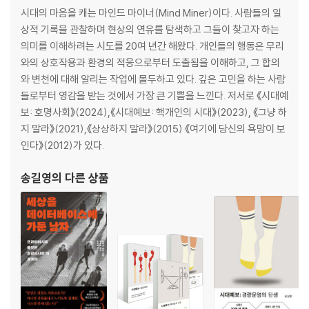
‘좋은 직장’의 ‘월급 루팡’
시대의 마음을 캐는 마인드 마이너(Mind Miner)이다. 사람들의 일
50대 퇴직자의 눈물
상적 기록을 관찰하며 현상의 연유를 탐색하고 그들이 찾고자 하는
‘이 꿈은 내 꿈이 아니었다’
의미를 이해하려는 시도를 20여 년간 해왔다. 개인들의 행동은 무리
욕망의 질주, 의지의 번아웃
와의 상호작용과 환경의 적응으로부터 도출됨을 이해하고, 그 합의
와 변천에 대해 알리는 작업에 몰두하고 있다. 깊은 고민을 하는 사람
제3장 호오에서 자립을 찾다
들로부터 영감을 받는 것에서 가장 큰 기쁨을 느낀다. 저서로 《시대예
보: 호명사회》(2024),《시대예보: 핵개인의 시대》(2023), 《그냥 하
“술이 좋아서 이걸 하고 있어요”
지 말라》(2021),《상상하지 말라》(2015) 《여기에 당신의 욕망이 보
없어지지 않을 직업들
인다》(2012)가 있다.
‘도망’이 아닌 ‘깊어짐’
자립의 도구
송길영
의 다른 상품
‘원 테이블’ 레스토랑의 충실함
도반, 같은 책을 읽는 사람들
제4장 선택의 연대
연좌에서 연대로
미스터 초밥왕 vs 에어컨 청소 학원
춤으로 모인 대안가족