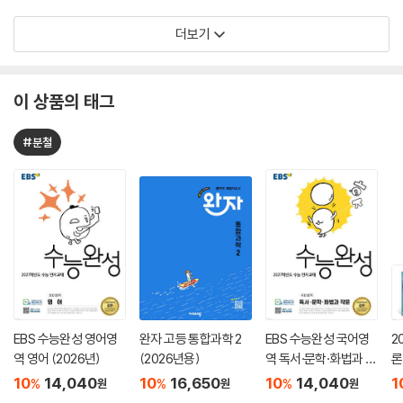
더보기
이 상품의 태그
#분철
EBS 수능완성 영어영
완자 고등 통합과학 2
EBS 수능완성 국어영
2
역 영어 (2026년)
(2026년용)
역 독서·문학·화법과 작
론
문 (2026년)
(
10
14,040
10
16,650
10
14,040
1
%
%
%
원
원
원