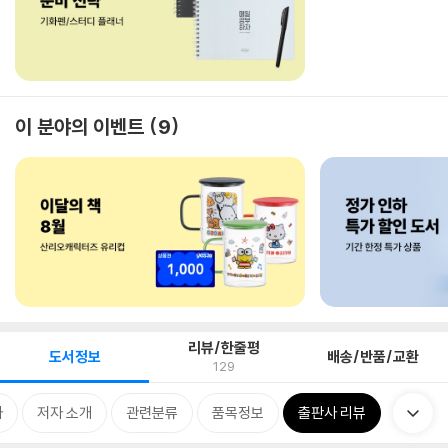
이 분야의 이벤트
9
리뷰/한줄평
도서정보
배송/반품/교환
129
차
저자 소개
관련분류
품목정보
출판사 리뷰