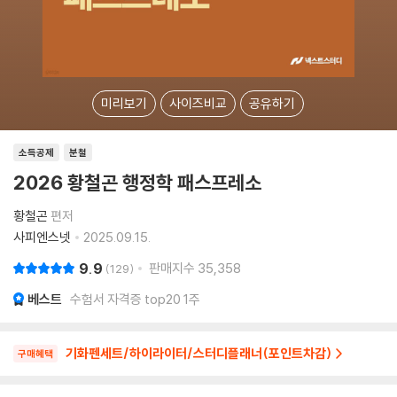
미리보기
사이즈비교
공유하기
소득공제
분철
2026 황철곤 행정학 패스프레소
황철곤
편저
사피엔스넷
2025.09.15.
9.9
판매지수
35,358
129
베스트
수험서 자격증 top20 1주
기화펜세트/하이라이터/스터디플래너(포인트차감)
구매혜택