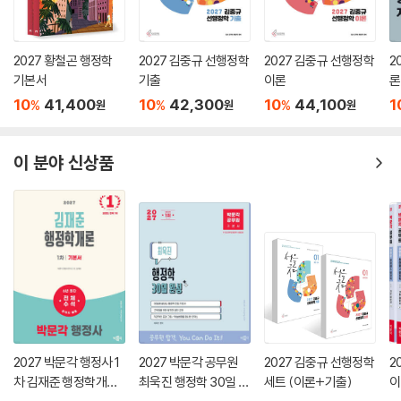
2027 황철곤 행정학
2027 김중규 선행정학
2027 김중규 선행정학
2
기본서
기출
이론
론
10
41,400
10
42,300
10
44,100
1
%
%
%
원
원
원
이 분야 신상품
2027 박문각 행정사 1
2027 박문각 공무원
2027 김중규 선행정학
2