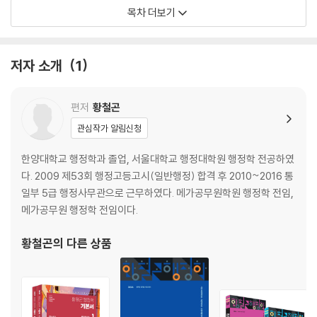
CHAPTER 3 정책결정
목차 더보기
CHAPTER 4 정책집행
CHAPTER 5 정책평가
CHAPTER 6 정책변동
저자 소개
1
PART 3 조직
CHAPTER 1 조직 구조
편저
황철곤
CHAPTER 2 조직과 사람 관리
관심작가 알림신청
CHAPTER 3 우리나라 정부조직
한양대학교 행정학과 졸업, 서울대학교 행정대학원 행정학 전공하였
PART 4 인사
다. 2009 제53회 행정고등고시(일반행정) 합격 후 2010~2016 통
CHAPTER 1 공무원 분류
일부 5급 행정사무관으로 근무하였다. 메가공무원학원 행정학 전임,
CHAPTER 2 공무원 임용
메가공무원 행정학 전임이다.
CHAPTER 3 공무원 관리
CHAPTER 4 공무원 통제
황철곤
의 다른 상품
PART 5 재무
CHAPTER 1 예산 제도
CHAPTER 2 예산 이론