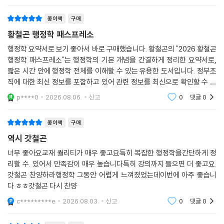
y*******0
2026.02.22.
신고
1
댓글
0
종이책
구매
황철곤 행정학 패스프레소
행정학 요약서로 보기 좋아서 바로 구매했습니다. 황철곤의 "2026 황철곤
행정학 패스프레소"는 행정학의 기본 개념을 간결하게 정리한 요약서로,
짧은 시간 안에 행정학 전체를 이해할 수 있는 유용한 도서입니다. 정부조
직에 대한 최신 정보를 포함하고 있어 관련 정보를 최신으로 확인할 수 있
으며, 공무원 행정학 과목 준비에 적합합니다. 표와 그림이 풍부하게 구성
p****0
2026.08.06.
신고
0
댓글
0
되어 있어 가독성
종이책
구매
역시 갓철곤
너무 좋아요교재 퀄리티가 매우 좋고요특히 복잡한 행정학을간단하게 정
리할 수. 있어서 만족감이 매우 높습니다특히 강의까지 들으면 더 좋고요.
갓철곤 찬양하라행정학 그동안 어렵게 느껴졌었는데이번에 아주 좋습니
다 ㅎㅎ갓철곤 다시 찬양
c*********e
2026.08.03.
신고
0
댓글
0