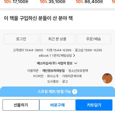
차 김재준 행정학개론
최욱진 행정학 30일 완
세트 (이론+기출)
이
기본서
성 기본서
학
10
17,100
10
35,100
10
86,400
1
%
%
%
원
원
원
이 책을 구입하신 분들이 산 분야 책
로그인
최근 본 상품
주문/배송
고객센터 1544-3800
티켓 1544-6399
중고샵 1566-4295
eBook 1:1문의/채팅상담
예스이십사(주) 사업자 정보
이용약관
개인정보처리방침
청소년보호정책
PC버전
회사소개
거래처관계자께
도서홍보
광고
스프링 제본/분철 가능
Copyright © YES24 Corp. All Rights Reserved.
MATOM10
선물하기
바로구매
카트담기