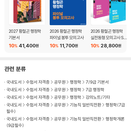
PART 6 지방
CHAPTER 1 지방자치 개관
CHAPTER 2 자치단체 구역
2027 황철곤 행정학
2026 황철곤 행정학
2026 황철곤 행정학
CHAPTER 3 자치권
기본서
파이널 봉투 모의고사
실전동형 모의고사 SE
CHAPTER 4 주민참여
ASON 1~2권 세트
10
41,400
10
11,700
10
28,800
%
%
%
원
원
원
찾아보기
관련 분류
국내도서
수험서 자격증
공무원
행정학
7/9급 기본서
국내도서
수험서 자격증
공무원
행정학
7급 행정학
국내도서
수험서 자격증
공무원
행정학
강의노트/기타
국내도서
수험서 자격증
공무원
기능직 일반직전환
행정학(7급
필수)
국내도서
수험서 자격증
공무원
기능직 일반직전환
행정학개론
(9급필수)