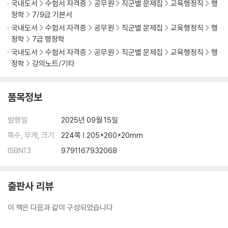
국내도서
수험서 자격증
공무원
직군별 문제집
교육행정직
행
정학
7/9급 기본서
국내도서
수험서 자격증
공무원
직군별 문제집
교육행정직
행
정학
7급 행정학
국내도서
수험서 자격증
공무원
직군별 문제집
교육행정직
행
정학
강의노트/기타
품목정보
발행일
2025년 09월 15일
쪽수, 무게, 크기
224쪽 | 205*260*20mm
ISBN13
9791167932068
출판사 리뷰
이 책은 다음과 같이 구성되었습니다.