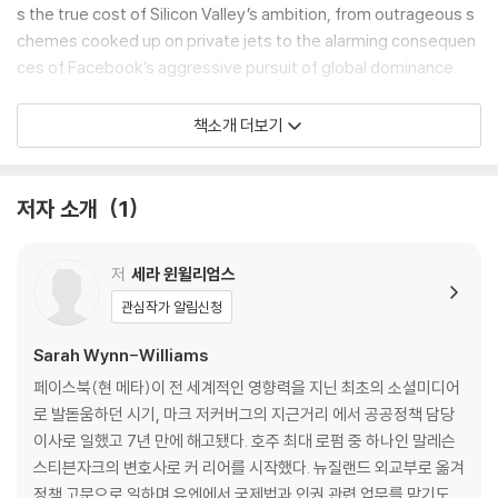
s the true cost of Silicon Valley’s ambition, from outrageous s
chemes cooked up on private jets to the alarming consequen
ces of Facebook’s aggressive pursuit of global dominance.
Careless People is an ordinary woman's gripping and darkly fu
책소개 더보기
nny memoir that will forever change how you view the technol
ogy that runs our lives - and the unchecked power of those w
ho control it. With a new foreword for paperback from Naomi
저자 소개
1
Alderman. ‘Urgently necessary reading’ - Elizabeth Day, autho
r of The Party and Friendaholic‘How else to put this? Bloody h
저
세라 윈윌리엄스
ell’ - The GuardianShortlisted for the British Book Awards Boo
k of the Year 2026Shortlisted for the Westminster Book Awar
관심작가 알림신청
ds 2025Shortlisted for the Hatchards First Biography Prize 20
Sarah Wynn-Williams
25Shortlisted for the Unwin Award 2026Winner of the Blueprin
t Asia-Pacific Whistleblowing Prize 2025Winner of the Speaki
페이스북(현 메타)이 전 세계적인 영향력을 지닌 최초의 소셜미디어
es Award for the Best Non-Fiction Memoir Audiobook
로 발돋움하던 시기, 마크 저커버그의 지근거리 에서 공공정책 담당
이사로 일했고 7년 만에 해고됐다. 호주 최대 로펌 중 하나인 말레슨
스티븐자크의 변호사로 커 리어를 시작했다. 뉴질랜드 외교부로 옮겨
정책 고문으로 일하며 유엔에서 국제법과 인권 관련 업무를 맡기도