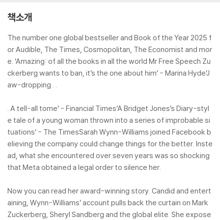
책소개
The number one global bestseller and Book of the Year 2025 f
or Audible, The Times, Cosmopolitan, The Economist and mor
e. ‘Amazing: of all the books in all the world Mr Free Speech Zu
ckerberg wants to ban, it’s the one about him’ - Marina Hyde‘J
aw-dropping . .
. A tell-all tome’ - Financial Times‘A Bridget Jones’s Diary-styl
e tale of a young woman thrown into a series of improbable si
tuations’ - The TimesSarah Wynn-Williams joined Facebook b
elieving the company could change things for the better. Inste
ad, what she encountered over seven years was so shocking
that Meta obtained a legal order to silence her.
Now you can read her award-winning story. Candid and entert
aining, Wynn-Williams’ account pulls back the curtain on Mark
Zuckerberg, Sheryl Sandberg and the global elite. She expose