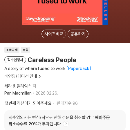
사이즈비교
공유하기
소득공제
수입
Careless People
직수입양서
A story of where I used to work
Paperback
바인딩/에디션 안내
세라 윈윌리엄스
저
Pan Macmillan
2026.02.26.
첫번째 리뷰어가 되어주세요
판매지수
96
직수입외서는 변심/착오로 인해 주문을 취소할 경우
해외주문
취소수수료 20%
가 부과됩니다.