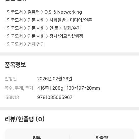
외국도서
컴퓨터
O.S. & Networking
외국도서
인문 사회
사회일반
미디어/언론
외국도서
인문 사회
인 물
실화/수기
외국도서
인문 사회
정치/외교/법/행정
외국도서
경제 경영
품목정보
발행일
2026년 02월 26일
쪽수, 무게, 크기
416쪽 | 288g | 130*197*28mm
ISBN13
9781035065967
리뷰/한줄평
0
리뷰
한줄평