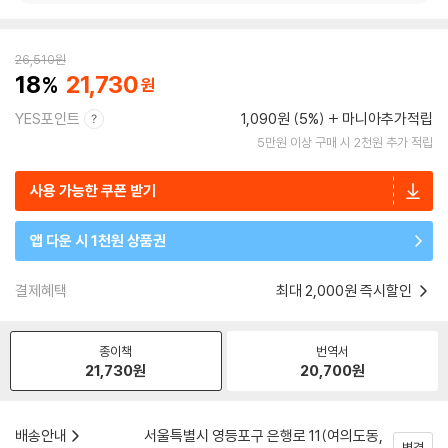
26,510
원
18
21,730
YES포인트
1,090원 (5%)
마니아추가적립
5만원 이상 구매 시 2천원 추가 적립
사용 가능한 쿠폰 받기
앱 다운 시 1천원 상품권
결제혜택
최대 2,000원 즉시할인
종이책
번역서
21,730
원
20,700
원
배송안내
서울특별시 영등포구 은행로 11(여의도동,
변경