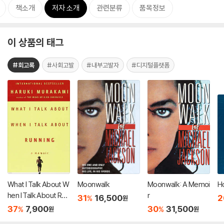
책소개
저자 소개
관련분류
품목정보
이 상품의 태그
#회고록
#사회고발
#내부고발자
#디지털플랫폼
What I Talk About W
Moonwalk
Moonwalk: A Memoi
Ho
hen I Talk About Run
r
31
16,500
2
%
원
ning
37
7,900
30
31,500
%
%
원
원