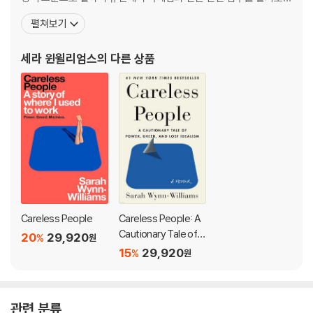
했다. 이후 워싱턴DC의 뉴질랜드 대사관으로 자리를 옮겼고, 국제구
펼쳐보기
호개발기구 옥스팜에서도 근무했다. 페이스북에 입사한 것은 2011년
이다. ‘실적 부진’을 이유로 2017년에 해고당했는데, 진짜 이유는 자
세라 윈윌리엄스
의 다른 상품
신의 상사인 조엘 캐플런(글로벌 부문 사장, 전
Careless People
Careless People: A
Cautionary Tale of P
20
29,920
%
원
ower, Greed, and Lo
15
29,920
%
원
st Idealism
관련 분류