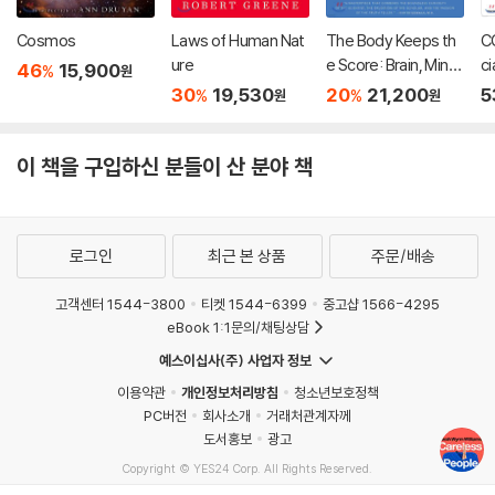
Cosmos
Laws of Human Nat
The Body Keeps th
C
ure
e Score: Brain, Mind,
ci
46
15,900
%
원
and Body in the Heal
me
30
19,530
20
21,200
5
%
%
원
원
ing of Trauma
이 책을 구입하신 분들이 산 분야 책
로그인
최근 본 상품
주문/배송
고객센터 1544-3800
티켓 1544-6399
중고샵 1566-4295
eBook 1:1문의/채팅상담
예스이십사(주) 사업자 정보
이용약관
개인정보처리방침
청소년보호정책
PC버전
회사소개
거래처관계자께
도서홍보
광고
Copyright © YES24 Corp. All Rights Reserved.
MATOM9