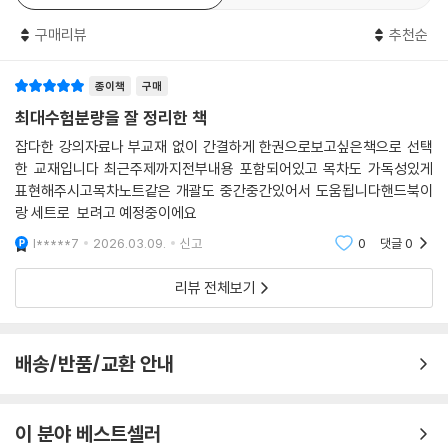
Ⅰ. 관찰법(observation method) 82
Ⅱ. 면접법(interview method) 82
구매리뷰
추천순
Ⅲ. 질문지법(questionnaire method) 83
Ⅳ. 작업기록법(employee recording : 종업원기록법) 83
종이책
구매
Ⅴ. 중요사건법(critical incidents method) 84
최대수험분량을 잘 정리한 책
Ⅵ. 적합한 직무정보 수집방법의 선택 84
잡다한 강의자료나 부교재 없이 간결하게 한권으로보고싶은책으로 선택
제5절 직무분석 기법 85
한 교재입니다 최근주제까지전부내용 포함되어있고 목차도 가독성있게
Ⅰ. 개 요 85
표현해주시고목차노트같은 개괄도 중간중간있어서 도움됩니다핸드북이
Ⅱ. 기능적 직무분석법(Functional Job Analysis : FJA) 85
랑 세트로 보려고 예정중이에요
Ⅲ. 직위분석 질문지법(Position Analysis Questionnaire : PAQ) 87
l*****7
2026.03.09.
신고
0
댓글
0
Ⅳ. 관리직위 기술 질문지법(Management Position Description Qu
estionnaire : MPDQ) 88
리뷰 전체보기
Ⅴ. 과업목록법(Task Inventory procedure) 89
Ⅵ. 플래시만 직무분석시스템(Fleishman Job Analysis System : FJA
S) 90
배송/반품/교환 안내
Ⅶ. 팀워크분석 90
Ⅷ. 과업흐름 분석 91
제6절 직무기술서와 직무명세서 91
이 분야 베스트셀러
Ⅰ. 직무기술서(job description) 91