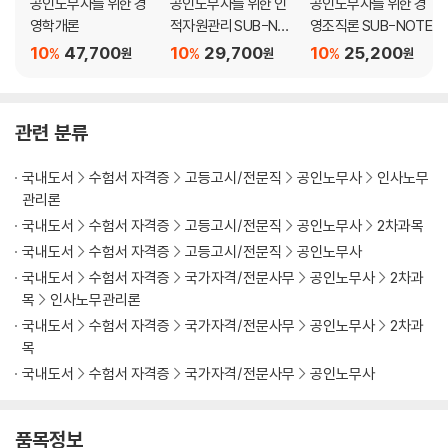
공인노무사를 위한 경
공인노무사를 위한 인
공인노무사를 위한 경
둘째, 기본 내용이 수정·보완되고 새롭게 추가된 내용이 있습니다. 기본적
제3절 전략적 인적자원관리 44
영학개론
적자원관리 SUB-NO
영조직론 SUB-NOTE
으로 상당 부분의 내용이 수정·보완되었으며, ‘무노조 기업’, ‘OKR’ 관련 내
Ⅰ. 전략경영과 인적자원의 중요성 44
TE
10
47,700
10
29,700
10
25,200
%
%
%
원
원
원
용이 새롭게 추가되었습니다. 또한 2025년 기출 경향도 반영하였습니다.
Ⅱ. 전략적 인적자원관리의 개념과 특징 45
Ⅲ. 전통적 인사관리와의 비교 46
2025년 9월
Ⅳ. 전략적 인적자원관리 절차 48
관련 분류
공인노무사 이해선 올림
제4절 전략유형별 인적자원관리 방식 검토 53
Ⅰ. 산업구조 분석 53
국내도서
수험서 자격증
고등고시/전문직
공인노무사
인사노무
Ⅱ. 경쟁전략과 인적자원관리 54
관리론
Ⅲ. 기업 목표 달성을 위한 전략과 인적자원관리 56
국내도서
수험서 자격증
고등고시/전문직
공인노무사
2차과목
제5절 인적자원관리부서의 역할변화 59
국내도서
수험서 자격증
고등고시/전문직
공인노무사
Ⅰ. 인적자원스태프 역할의 중요성 59
국내도서
수험서 자격증
국가자격/전문사무
공인노무사
2차과
Ⅱ. 인적자원스태프의 역할모형-울리히(Ulrich) 59
목
인사노무관리론
Ⅲ. 인적자원관리 부서 역할의 진화 61
국내도서
수험서 자격증
국가자격/전문사무
공인노무사
2차과
목
제2장 인적자원 정보시스템과 e-HRM 62
국내도서
수험서 자격증
국가자격/전문사무
공인노무사
제1절 인적자원 정보시스템에 대한 이해 62
제2절 e-HRM에 대한 이해 65
Ⅰ. e-HRM(electronic Human Resource Management)의 개요 65
품목정보
Ⅱ. e-HRM의 특징 65