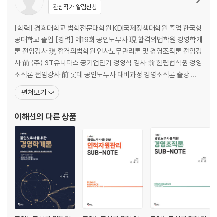
다섯째, 이후 출간되는 서브노트로 최종 정리하여 반복 학습해 주세요. 수
Ⅲ. 인사관리의 목표 21
관심작가 알림신청
험서를 통해 전체의 맥락을 이해하고 흐름을 잡는 데 도움이 되겠지만, 시
Ⅳ. 인사관리의 기능적 차원 : 인사관리의 기능에 대한 분류 22
험을 대비하기 위해서는 요약·정리된 보조 교재가 필요하다고 생각됩니다.
Ⅴ. 인사관리의 관리적 차원 23
[학력] 경희대학교 법학전문대학원 KDI국제정책대학원 졸업 한국항
그래서 그동안 비공식적으로 수강생분들에게만 제공되었던 서브노트를
Ⅵ. 인사관리의 제도적 차원 24
공대학교 졸업 [경력] 제19회 공인노무사 現 합격의법학원 경영학개
정식 출간하였습니다. 서브노트에 수험서 및 기본서의 핵심 내용을 정리하
론 전임강사 現 합격의법학원 인사노무관리론 및 경영조직론 전임강
여 반복적으로 학습해 주세요.
제3장 인사관리의 환경적 차원 28
사 前 (주) ST유니타스 공기업단기 경영학 강사 前 한림법학원 경영
Ⅰ. 인적자원관리와 환경 28
조직론 전임강사 前 롯데 공인노무사 대비과정 경영조직론 출강 前
「공인노무사를 위한 인적자원관리」제11판의 개정 사항은 다음과 같습니
Ⅱ. 인적자원관리의 외부환경 28
롯데면세점 간부승진자격 대비과정 전략경영 및 조직행동론 출강 前
펼쳐보기
다.
Ⅲ. 인적자원관리의 내부환경 32
삼성 공인노무사 대비과정 인사노무관리론 및 경영조직론 출강 前 L
Ⅳ. 인적자원관리의 최근 추세 35
G 공인노무사 대비과정 인사노무관리론 및 경영조직론 출강 <출판>
이해선
의 다른 상품
첫째, 기본서의 역할에 충실하기 위해 예시, 부연 설명, 도식 등을 충분히
Ⅴ. 환경으로 인한 구체적 인사 기능의 변화 36
공인노무사를 위한 경영학개
추가하였습니다. 인사노무관리론을 수험적으로 접근할 때 가장 먼저 접하
게 되는 책이라는 점을 고려하여, 본 교재는 기본서와 같은 역할을 할 수 있
제2편 전략적 인적자원관리와 정보시스템
도록 친절하게 내용을 편성하였습니다. 세부 문장들의 수정이 이루어졌기
제1장 전략적 인적자원관리 42
때문에 따로 추록을 제공하기는 곤란한 상황입니다. 양해 부탁드립니다.
제1절 인적자원관리의 발전과정 42
제2절 전략경영의 이해 43
※ 이슈 부분은 응용 영역이기 때문에, 이번 개정판에서는 개정 사항을 추
Ⅰ. 전략경영의 개념 43
가하지 않았습니다.
Ⅱ. 전략경영의 기능 43
Ⅲ. 전략경영의 과정 43