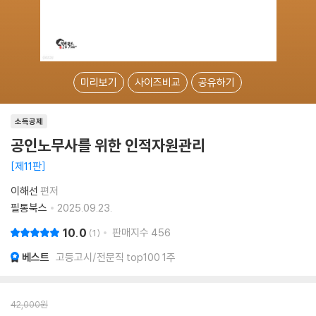
미리보기
사이즈비교
공유하기
소득공제
공인노무사를 위한 인적자원관리
제11판
이해선
편저
필통북스
2025.09.23.
10.0
판매지수
456
1
베스트
고등고시/전문직 top100 1주
42,000
원