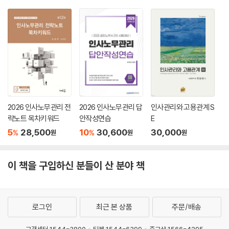
Ⅱ. 직무명세서(job specification) 92
제7절 직무분석시 발생하는 문제점과 대책 93
Ⅰ. 구체적 목표에 대한 인식 93
Ⅱ. 종업원의 강력한 저항 93
Ⅲ. 지속적인 직무분석의 실시 93
제3장 직무평가(Job Evaluation) 94
제1절 직무평가에 대한 이해 94
Ⅰ. 직무평가(job evaluation)의 개념 94
2026 인사노무관리 전
2026 인사노무관리 답
인사관리와 고용관계 S
Ⅱ. 직무평가의 목적 94
략노트 목차키워드
안작성연습
E
제2절 직무평가 절차 96
5
28,500
10
30,600
30,000
%
%
원
원
원
Ⅰ. 직무분석 실시 96
Ⅱ. 직무평가의 요소 선정 96
이 책을 구입하신 분들이 산 분야 책
Ⅲ. 직무평가 96
제3절 직무평가의 방법 97
Ⅰ. 직무평가 방법의 분류 : 종합적 평가방법과 분석적 평가방법 97
Ⅱ. 서열법(ranking method) 97
로그인
최근 본 상품
주문/배송
Ⅲ. 분류법(job classification) 98
Ⅳ. 점수법(point rating method) 100
고객센터 1544-3800
티켓 1544-6399
중고샵 1566-4295