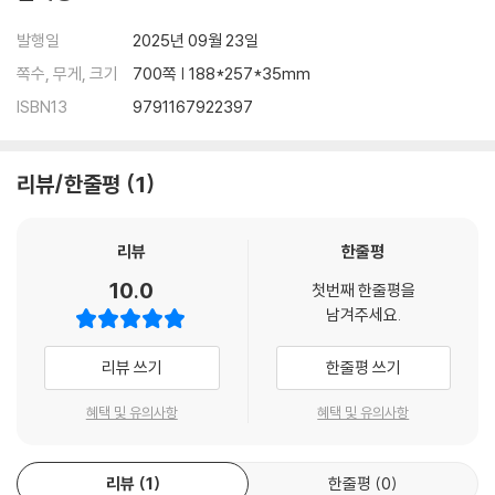
Ⅲ. e-HRM의 발전 66
발행일
2025년 09월 23일
Ⅳ. e-HRM의 활용영역 66
쪽수, 무게, 크기
700쪽 | 188*257*35mm
Ⅴ. e-HRM의 도입 효과 67
Ⅵ. e-HRM의 성공적 도입전략 69
ISBN13
9791167922397
제3편 직무관리
리뷰/한줄평
1
제1장 직무관리에 대한 이해 74
제2장 직무분석(Job Analysis) 75
제1절 직무분석에 대한 이해 75
리뷰
한줄평
Ⅰ. 직무분석(job analysis)의 개념 75
10.0
첫번째 한줄평을
Ⅱ. 직무 및 관련 개념 75
남겨주세요.
제2절 직무분석의 목적 및 활용 77
Ⅰ. 직무분석의 목적 77
리뷰 쓰기
한줄평 쓰기
Ⅱ. 인사관리 기능 분야에의 활용 77
제3절 직무분석의 절차 80
혜택 및 유의사항
혜택 및 유의사항
Ⅰ. 개 요 80
Ⅱ. 내 용 81
제4절 직무정보 수집 방법 82
리뷰
1
한줄평
0